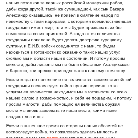
наших потомков за верных российской монархини рабов,
дабы когда другой, такой же сумашедшой, как сын Бакара
Александр оказавшись, не привел в смятение народ по
невежеству с теми народами, с которыми всемилостивейшая
государыня имеет мир, то и мы будем признавать их без
сомнения за своих приятелей. А когда от ея величества
государыни повелено будет делать диверсию турецкому
султану, и Е.И.В. войски соединятся с нами, то будем
находиться в готовности ко оказанию таких наших услуг,
сколько мы и области наши в состоянии. И потому просим
милости, дабы лишены мы не были областями Ахалцихскою
и Карскою, кои прежде принадлежали к нашему отечеству.
Ежели когда по повелению ея величества всемилостивейшей
государыни воспоследует война против персиян, то ко
услугам ея величества находимся мы в готовности со всею
нашею силою и возможностью, и себя не пощадим, и потому
просим милости, дабы помощию ея величества оружия
могли мы вновь завоевать те наши места, коими ныне
владеют лезгинцы.
Ежели в нынешное время со стороны наших областей не
воспоследует война, то пожаловать зделать милость и