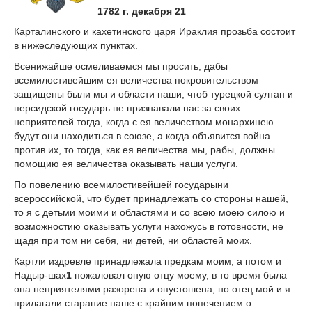
1782 г. декабря 21
Карталинского и кахетинского царя Ираклия прозьба состоит
в нижеследующих пунктах.
Всенижайше осмеливаемся мы просить, дабы
всемилостивейшим ея величества покровительством
защищены были мы и области наши, чтоб турецкой султан и
персидской государь не признавали нас за своих
неприятелей тогда, когда с ея величеством монархинею
будут они находиться в союзе, а когда объявится война
против их, то тогда, как ея величества мы, рабы, должны
помощию ея величества оказывать наши услуги.
По повелению всемилостивейшей государыни
всероссийской, что будет принадлежать со стороны нашей,
то я с детьми моими и областями и со всею моею силою и
возможностию оказывать услуги нахожусь в готовности, не
щадя при том ни себя, ни детей, ни областей моих.
Картли издревле принадлежала предкам моим, а потом и
Надыр-шах
1
пожаловал оную отцу моему, в то время была
она неприятелями разорена и опустошена, но отец мой и я
прилагали старание наше с крайним попечением о