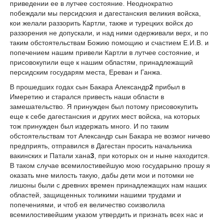
приведении ее в лутчее состояние. Неоднократно
побеждали мы персидския и дагестанския великия войска,
кои желали раззорить Картли, также и турецких войск до
раззорения не допускали, и над ними одерживали верх, и по
таким обстоятельствам Божию помощию и счастием Е.И.В. и
попечением нашим привели Картли в лутчее состояние, и
присовокупили еще к нашим областям, принадлежащий
персидским государям места, Ереван и Ганжа.
В прошедших годах сын Бакара Александр
2
прибыл в
Имеретию и старался привесть наши области в
замешательство. Я принужден был потому присовокупить
еще к себе дагестанския и других мест войска, на которых
тож принужден был издержать много. И по таким
обстоятельствам тот Александр сын Бакара не возмог ничево
предприять, отправился в Дагестан просить начальника
вакинских и Патали хана
3
, при которых он и ныне находится.
В таком случае всемилостивейшую мою государыню прошу я
оказать мне милость такую, дабы дети мои и потомки не
лишоны были с древних времен принадлежащих нам наших
областей, защищенных толикими нашими трудами и
попечениями, и чтоб ея величество соизволила
всемилостивейшим указом утвердить и признать всех нас и