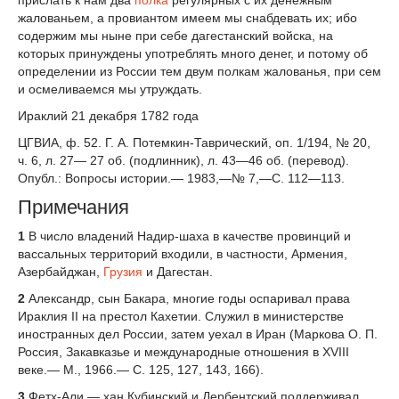
прислать к нам два
полка
регулярных с их денежным
жалованьем, а провиантом имеем мы снабдевать их; ибо
содержим мы ныне при себе дагестанский войска, на
которых принуждены употреблять много денег, и потому об
определении из России тем двум полкам жалованья, при сем
и осмеливаемся мы утруждать.
Ираклий 21 декабря 1782 года
ЦГВИА, ф. 52. Г. А. Потемкин-Таврический, оп. 1/194, № 20,
ч. 6, л. 27— 27 об. (подлинник), л. 43—46 об. (перевод).
Опубл.: Вопросы истории.— 1983,—№ 7,—С. 112—113.
Примечания
1
В число владений Надир-шаха в качестве провинций и
вассальных территорий входили, в частности, Армения,
Азербайджан,
Грузия
и Дагестан.
2
Александр, сын Бакара, многие годы оспаривал права
Ираклия II на престол Кахетии. Служил в министерстве
иностранных дел России, затем уехал в Иран (Маркова О. П.
Россия, Закавказье и международные отношения в XVIII
веке.— М., 1966.— С. 125, 127, 143, 166).
3
Фетх-Али — хан Кубинский и Дербентский поддерживал