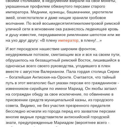
своими столиками, в недоумении взирали на свои монеты,
украшенные профилем обманутого персами старого
императора. Медники, кузнецы, башмачники, укротители
змей, огнеглотатели и даже нищие хранили гробовое
молчание. По всей восьмидесятипятикилометровой римской
уличной сети в мгновение ока разнеслось леденящее кровь
и душу известие, передаваемое римлянами шепотом или же
на ухо друг другу: «В плену
император
, в плену!...»
И вот персидское нашествие широким фронтом,
неудержимым потоком, сметающим все и вся на своем пути,
обрушилось на беззащитный римский Восток, лишившийся в
одночасье всего своего руководства, угодившего в плен
вместе с августом Валерианом. Пала гордая столица Сирии
– богатейшая Антиохия-на-Оронте. Считается, что тайный
путь в этот мегаполис был указан персам его гражданином -
изменником-сирийцем по имени Мариад. Он якобы затаил
на сограждан обиду за свое исключение, по обвинению в
присвоении средств муниципальной казны, из городского
совета. Видимо, не без участия презренного предателя
бесследно исчезли из города перед его захватом персами
многие видные представители антиохийской городской
знати, предупрежденные Мариадом (вероятнее всего -