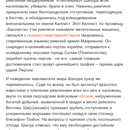
римлянам неудержимым. «Пехлеваны» Шапура жгли,
насиловали, убивали, брали в плен. Наконец римляне
прекратили свое беспорядочное отступление, переходящее
в бегство, и объединились под командованием
военачальника по имени Каллист. Этот Каллист, по прозвищу
«Баллиста» (так римляне называли метательные машины),
связался с
генерал-квартирмейстером
(выражаясь
современным языком) римской армии Макрианом. Он
снарядил в киликийских портах корабли, отправился к
осажденному персами городу Солам (Помпеополю),
перебил тысячи персов…но его самым главным
достижением стал захват ценнейшего трофея – гарема царя
царей Персии.
И поведение завоевателя мира Шапура сразу же
переменилось. Судя по всему, он был застигнут врасплох
известием о пленении римлянами всех его жен и наложниц
вкупе со всем персидским войсковым
обозом
, нагруженным
богатой добычей, захваченной в градах и весях римского
Востока. Ша(х)анша(х) приказал трубить отступление и
ускоренными маршами поспешил назад в свою столицу
Ктесифон-Тизбон. На вопросы о причине столь поспешного
отхода, Шапур отвечал, что ему необходимо достойным