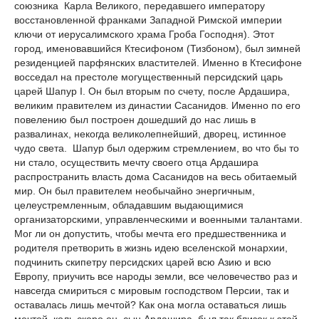
союзника Карла Великого, передавшего императору
восстановленной франками Западной Римской империи
ключи от иерусалимского храма Гроба Господня). Этот
город, именовавшийся Ктесифоном (Тизбоном), был зимней
резиденцией парфянских властителей. Именно в Ктесифоне
восседал на престоле могущественный персидский царь
царей Шапур I. Он был вторым по счету, после Ардашира,
великим правителем из династии Сасанидов. Именно по его
повелению был построен дошедший до нас лишь в
развалинах, некогда великолепнейший, дворец, иcтинное
чудо света. Шапур был одержим стремлением, во что бы то
ни стало, осуществить мечту своего отца Ардашира
распространить власть дома Сасанидов на весь обитаемый
мир. Он был правителем необычайно энергичным,
целеустремленным, обладавшим выдающимися
организаторскими, управленческими и военными талантами.
Мог ли он допустить, чтобы мечта его предшественника и
родителя претворить в жизнь идею вселенской монархии,
подчинить скипетру персидских царей всю Азию и всю
Европу, приучить все народы земли, все человечество раз и
навсегда смириться с мировым господством Персии, так и
оставалась лишь мечтой? Как она могла оставаться лишь