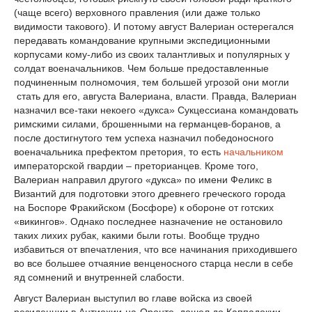
(чаще всего) верховного правления (или даже только
видимости такового). И потому август Валериан остерегался
передавать командование крупными экспедиционными
корпусами кому-либо из своих талантливых и популярных у
солдат военачальников. Чем больше предоставленные
подчиненным полномочия, тем большей угрозой они могли
стать для его, августа Валериана, власти. Правда, Валериан
назначил все-таки некоего «дукса» Сукцессиана командовать
римскими силами, брошенными на германцев-боранов, а
после достигнутого тем успеха назначил победоносного
военачальника префектом претория, то есть
начальником
императорской гвардии – преторианцев. Кроме того,
Валериан направил другого «дукса» по имени Феликс в
Византий для подготовки этого древнего греческого города
на Боспоре Фракийском (Босфоре) к обороне от готских
«викингов». Однако последнее назначение не остановило
таких лихих рубак, какими были готы. Вообще трудно
избавиться от впечатления, что все начинания приходившего
во все большее отчаяние венценосного старца несли в себе
яд сомнений и внутренней слабости.
Август Валериан выступил во главе войска из своей