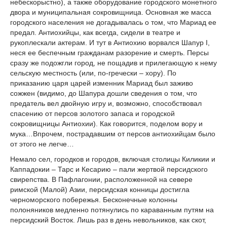
небескорыстно), а также оборудование городского монетного
двора и муниципальная сокровищница. Основная же масса
городского населения не догадывалась о том, что Мариад ее
предал. Антиохийцы, как всегда, сидели в театре и
рукоплескали актерам. И тут в Антиохию ворвался Шапур I,
неся ее беспечным гражданам разорение и смерть. Персы
сразу же подожгли город, не пощадив и прилегающую к нему
сельскую местность (или, по-гречески – хору). По
приказанию царя царей изменник Мариад был заживо
сожжен (видимо, до Шапура дошли сведения о том, что
предатель вел двойную игру и, возможно, способствовал
спасению от персов золотого запаса и городской
сокровищницы Антиохии). Как говорится, поделом вору и
мука…Впрочем, пострадавшим от персов антиохийцам было
от этого не легче…
Немало сел, городков и городов, включая столицы Киликии и
Каппадокии – Тарс и Кесарию – пали жертвой персидского
свирепства. В Пафлагонии, расположенной на севере
римской (Малой) Азии, персидская конницы достигла
черноморского побережья. Бесконечные колонны
полоняников медленно потянулись по караванным путям на
персидский Восток. Лишь раз в день невольников, как скот,