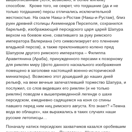
способом. Кроме того, не секрет, что тогдашние (да и не
только тогдашние) персы отличались исключительной
жестокостью. На скале Накш-э-Ростам (Накш-и-Рустам), близ
руин древней столицы Ахеменидов Персеполя, сохранился
барельеф, изображающий персидского царя царей Шапура
верхом на боевом коне, схватившего за руку римского
императора Валериана (что символизирует его пленение
владыкой персов), а также преклонившего колено пред
Шапуром другого римского императора – Филиппа
Аравитянина (Араба), принужденного персами к позорному
для римлян миру (фото данного наскального изображения
помещено в заголовке настоящей военно-исторической
миниатюры). Возможно этот дошедший до наших дней
рельеф, на веки вечные запечатлевший торжество Шапура, и
послужил, со слов видевших его римлян (и не только
римлян) поводом к вышеприведенной легенде о шахе
персидском, ежедневно садящемся на коня со спины
павшего перед ним ниц римского августа. Кто знает? «Темна
вода во облацех», как выражались в таких случаях наши
русские летописцы…
Поначалу натиск персидских захватчиков казался оробевшим