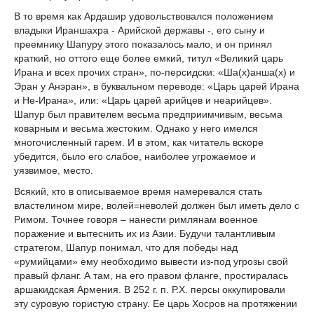
В то время как Ардашир удовольствовался положением
владыки Ираншахра - Арийской державы -, его сыну и
преемнику Шапуру этого показалось мало, и он принял
краткий, но оттого еще более емкий, титул «Великий царь
Ирана и всех прочих стран», по-персидски: «Ша(х)анша(х) и
Эран у Анэран», в буквальном переводе: «Царь царей Ирана
и Не-Ирана», или: «Царь царей арийцев и неарийцев».
Шапур был правителем весьма предприимчивым, весьма
коварным и весьма жестоким. Однако у него имелся
многочисленный гарем. И в этом, как читатель вскоре
убедится, было его слабое, наиболее угрожаемое и
уязвимое, место.
Всякий, кто в описываемое время намеревался стать
властелином мире, волей=неволей должен был иметь дело с
Римом. Точнее говоря – нанести римлянам военное
поражение и вытеснить их из Азии. Будучи талантливым
стратегом, Шапур понимал, что для победы над
«румийцами» ему необходимо вывести из-под угрозы свой
правый фланг. А там, на его правом фланге, простиралась
аршакидская Армения. В 252 г. п. Р.Х. персы оккупировали
эту суровую гористую страну. Ее царь Хосров на протяжении