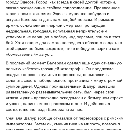
городу Эдессе. Город, как всегда в своей долгой истории,
оказал осаждающим стойкое сопротивление. Проявленное
гарнизоном и жителями Эдессы мужество побудило и
августа Валериана дать наконец бой персам. И римская
армия, ослабленная «черной смертью», ропщущая,
недовольная, голодная, испуганная неприятельским
успехом и не верящая в победу над персами, пошла в этот
бой. Хотя вскоре для самого последнего обозного солдата в
этой армии не было секретом, что в победу не верит и сам
«божественный» август…
В последний момент Валериан сделал еще одну отчаянную
попытку избежать грозящей катастрофы. Он предложил
владыке персов вступить в переговоры, попытавшись
склонить своего победоносного противника к миру огромной
суммой денег. Однако проницательный Шапур, имевший
разветвленную разведывательную сеть, был, через свои
«глаза и уши» превосходно осведомлен о безмерном страхе
и ужасе, царившем во вражеском стане. И действовал
соответственно, водя Валериана за нос.
Сначала Шапур вообще отказался от переговоров с римским
императором. Затем он, сменив гнев на милость, позволил
тому склонить себя на мирные переговоры, однако настоял