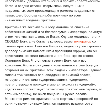
небожителей, древних италийских и прочих «праотеческих»
богов, а заодно отвлечь взоры своих испуганных и
недовольных всем происходящим римских подданных от
пылающего Востока на якобы повинных во всем
«нечестивых злодеев» христиан.
Христиане же воссылали к Богу молитвы за спасение
собственных жизней и за благополучие императора, памятуя
о том, что «всякая власть от Бога». Однако молились-то они
СВОЕМУ Богу, а не богам, в которых верил
император
со
своими присными. Епископ Киприан, подвергнутый строгому
допросу римским наместником провинции Африка, что он –
христианин, не знает никакого иного бога, кроме своего,
Истинного Бога. Что он служит этому Богу, как и все
христиане. Что все они день и ночь молятся этому Богу, да
сохранит он их, христиан, всех людей и императора. Однако
головы этих честных верноподданных римской власти,
которую они считали «удерживающим», «держаем»,
препятствующим приходу в мир антихриста (а «держай»,
«держава» соответствует латинскому понятию «империй», то
есть «империя»), не были пощажены рукою палача.
Множество римлян-христиан пало жертвами репрессий по
религиозному признаку (или, как принято выражаться в