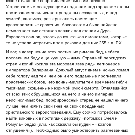
какое отчаянное сопротивление было им оказано.
Устраиваемым осаждающими подкопам под городские стены
противопоставлялись контрподкопы осажденных, и под
землей, впотьмах, разыгрывались настоящие
кровопролитные сражения. Археологами было найдено
немало костных останков павших под стенами Дура-
Европоса воинов, вплоть до кошельков c монетами, которые
те не успели истратить в том роковом для них 255 г. п. Р.Х.
И вот, в довершение всех постигших римлян бед, небеса
послали им беду еще худшую – чуму. Страшней персидских
стрел и копий косила эта моровая язва ряды легионеров
императора Валериана. Дряхлый август днем и ночью ломал
себе голову над тем, чем он и его подданные прогневили
праотеческих богов, его воины-милиты тем временем гибли
тысячами, скошенные незримой рукой смерти. Отчаявшийся
от всех этих обрушившихся на него и на его империю
неисчислимых бед, порфироносный старец не нашел ничего
лучше, чем излить свой гнев на своих подданных
христианского вероисповедания. Ему срочно потребовалось
найти виновных в постигших державу «потомков Энея и
Ромула» бедах (или, как сказали бы иудеи – «козлов
отпущения»). Необходимо было умиротворить разгневанных