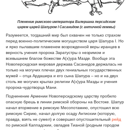
Пленение римского императора Валериана персидским
царем царей Шапуром I Сасанидом (с античной геммы)
Разумеется, тогдашний мир был охвачен не только страхом
перед военно-политическим могуществом царя Шапура I. Но
и ярко пылавшим пламенем возрожденной веры иранцев в
верность учения пророка Заратустры о незримом и
всевышнем благом божестве А(х)ура Мазде. Вообще эта
Новоперсидская мировая держава Сасанидов держалась не
только на могучих плечах двух гениальных государственных
мужей – отца Ардашира и его сына Шапура – но и на двух
столь же могучих крылах религии А(х)ура Мазды и учения
пророка-чудотворца Мани.
Подчинение Армении Новоперсидскому царству пробило
опасную брешь в линии римской обороны на Востоке. Шапур
начал вторжение в римскую Месопотамию, опустошил всю
римскую Сирию, начал долгую осаду Антиохии (которую,
правда, взять не сумел) и совершил опустошительный
рейд
по римской Каппадокии, овладев Тианой (родным городом