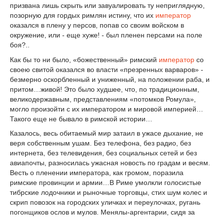
призвана лишь скрыть или завуалировать ту неприглядную,
позорную для гордых римлян истину, что их
император
оказался в плену у персов, попав со своим войском в
окружение, или - еще хуже! - был пленен персами на поле
боя?..
Как бы то ни было, «божественный» римский
император
со
своею свитой оказался во власти «презренных варваров» -
безмерно оскорбленный и униженный, на положении раба, и
притом…живой! Это было худшее, что, по традиционным,
великодержавным, представлениям «потомков Ромула»,
могло произойти с их императором и мировой империей…
Такого еще не бывало в римской истории…
Казалось, весь обитаемый мир затаил в ужасе дыхание, не
веря собственным ушам. Без телефона, без радио, без
интернета, без телевидения, без социальных сетей и без
авиапочты, разносилась ужасная новость по градам и весям.
Весть о пленении императора, как громом, поразила
римские провинции и армии…В Риме умолкли голосистые
тибрские лодочники и рыночные торговцы, стих шум колес и
скрип повозок на городских уличках и переулочках, ругань
погонщиков ослов и мулов. Менялы-аргентарии, сидя за