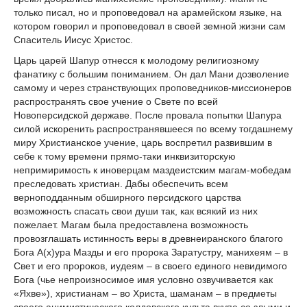
только писал, но и проповедовал на арамейском языке, на
котором говорил и проповедовал в своей земной жизни сам
Спаситель Иисус Христос.
Царь царей Шапур отнесся к молодому религиозному
фанатику с большим пониманием. Он дал Мани дозволение
самому и через странствующих проповедников-миссионеров
распространять свое учение о Свете по всей
Новоперсидской державе. После провала попытки Шапура
силой искоренить распространявшееся по всему тогдашнему
миру Христианское учение, царь воспретил развившим в
себе к тому времени прямо-таки инквизиторскую
непримиримость к иноверцам маздеистским магам-мобедам
преследовать христиан. Дабы обеспечить всем
верноподданным обширного персидского царства
возможность спасать свои души так, как всякий из них
пожелает. Магам была предоставлена возможность
провозглашать истинность веры в древнеиранского благого
Бога А(х)ура Мазды и его пророка Заратустру, манихеям – в
Свет и его пророков, иудеям – в своего единого невидимого
Бога (чье непроизносимое имя условно озвучивается как
«Яхве»), христианам – во Христа, шаманам – в предметы
своего анимистического колдовского культа вкупе со злыми и