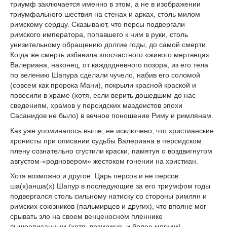
триумф заключается именно в этом, а не в изображении
триумфального шествия на стенах и арках, столь милом
римскому сердцу. Сказывают, что персы подвергали
римского императора, попавшего к ним в руки, столь
унизительному обращению долгие годы, до самой смерти.
Когда же смерть избавила злосчастного «живого мертвеца»
Валериана, наконец, от каждодневного позора, из его тела
по велению Шапура сделали чучело, набив его соломой
(совсем как пророка Мани), покрыли красной краской и
повесили в храме (хотя, если верить дошедшим до нас
сведениям, храмов у персидских маздеистов эпохи
Сасанидов не было) в вечное поношение Риму и римлянам.
Как уже упоминалось выше, не исключено, что христианские
хронисты при описании судьбы Валериана в персидском
плену сознательно сгустили краски, памятуя о воздвигнутом
августом-«родновером» жестоком гонении на христиан.
Хотя возможно и другое. Царь персов и не персов
ша(х)анша(х) Шапур в последующие за его триумфом годы
подвергался столь сильному натиску со стороны римлян и
римских союзников (пальмирцев и других), что вполне мог
срывать зло на своем венценосном пленнике
вышеописанным (хотя, возможно, и более мягким)