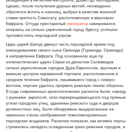
резиденции в Антиохии-на-Оронте, дошел до Каппадокии,
однако, после получения дурных вестей, неожиданно
обратился вспять и наконец, выбрал в качестве военной
ставки крепость Самосату, расположенную в верховьях
Евфрата. Оттуда престарелый
император
намеревался,
опираясь на сильно укрепленный город Эдессу, успешно
противостоять персидской угрозе.
Царь царей Шапур двинул часть персидской армии под
командованием своего сына Ормизда (Гормизда, Ормизды)
в направлении Евфрата. Под основанном еще пр
эллинистических царях Сирии из династии Селевкидов
сильно укрепленным городом Дура-Европосом, крупным и
важным центром караванной торговли, расположенном в
среднем течении Евфрата, омывавшего город с северо-
востока, персам удалось прорвать римскую линию обороны.
В ходе современных археологических раскопок были, наряду
с руинами акрополя, сети перекрещивающихся под прямым
углом городских улиц, зданиями римского суда и дворцов
должностных лиц, были обнаружены выцарапанные на
каменных стенах изображения тяжеловооруженных
персидских всадников. Раскопки показали, как активно персы
стремились овладеть осажденным греко-римским городом, и