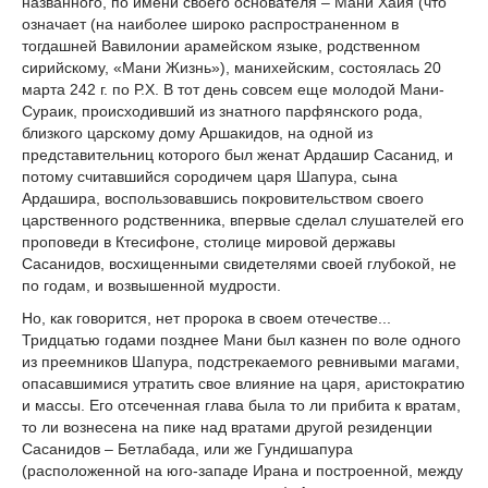
названного, по имени своего основателя – Мани Хайя (что
означает (на наиболее широко распространенном в
тогдашней Вавилонии арамейском языке, родственном
сирийскому, «Мани Жизнь»), манихейским, состоялась 20
марта 242 г. по Р.Х. В тот день совсем еще молодой Мани-
Сураик, происходивший из знатного парфянского рода,
близкого царскому дому Аршакидов, на одной из
представительниц которого был женат Ардашир Сасанид, и
потому считавшийся сородичем царя Шапура, сына
Ардашира, воспользовавшись покровительством своего
царственного родственника, впервые сделал слушателей его
проповеди в Ктесифоне, столице мировой державы
Сасанидов, восхищенными свидетелями своей глубокой, не
по годам, и возвышенной мудрости.
Но, как говорится, нет пророка в своем отечестве...
Тридцатью годами позднее Мани был казнен по воле одного
из преемников Шапура, подстрекаемого ревнивыми магами,
опасавшимися утратить свое влияние на царя, аристократию
и массы. Его отсеченная глава была то ли прибита к вратам,
то ли вознесена на пике над вратами другой резиденции
Сасанидов – Бетлабада, или же Гундишапура
(расположенной на юго-западе Ирана и построенной, между