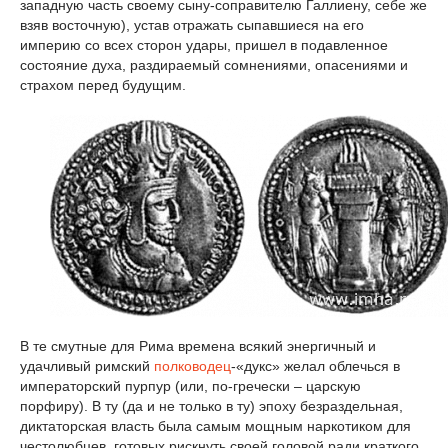
западную часть своему сыну-соправителю Галлиену, себе же
взяв восточную), устав отражать сыпавшиеся на его
империю со всех сторон удары, пришел в подавленное
состояние духа, раздираемый сомнениями, опасениями и
страхом перед будущим.
В те смутные для Рима времена всякий энергичный и
удачливый римский
полководец
-«дукс» желал облечься в
императорский пурпур (или, по-гречески – царскую
порфиру). В ту (да и не только в ту) эпоху безраздельная,
диктаторская власть была самым мощным наркотиком для
честолюбцев, готовых рискнуть своей головой ради краткого