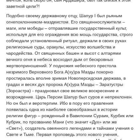
мечтой, коль скоро он, сын Ардашира, был так близок к этой
заветной цели?!
Подобно своему державному отцу, Шапур I был рьяным
огнепоклонником-маздеистом. Его священнослужители –
маги, или мобеды – отправлявшие государственный культ,
используя для его ограждения всю мощь государства, строго
соблюдали установленный ритуал, держали в своих руках
религиозные суды, оракулы, искусство волшебства и
чародейства. От священных башен и высот с алтарями
вечного огня в небеса восходил дым от бескровных
жертвоприношений. У подножия небесного престола
незримого Верховного Бога А(ху)ра Мазды покорно
простиралась вполне зримая Новоперсидская держава, в
градах и весях дух пророка А(х)ура Мaзды – Заратустры
(Зороастра) - праздновал свое великое воскресение и
возрождение. Царь Персии Шапур был суров и непреклонен.
Но он был и веротерпим. Ибо в пору его правления
появилась одна из наиболее своеобразных в истории
религии фигур – рожденный в Вавилонии Сураик, Курбик или
Кубрик, по прозванию Мани (что значит «Дух» или же
«Свет»), создатель овеянного легендами и тайнами учения о
Свете и Тьме. Первая проповедь этого нового учения,