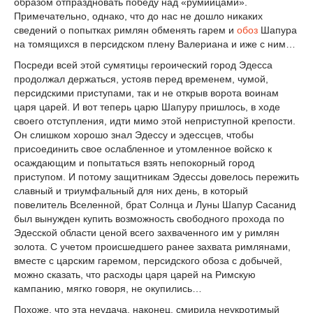
образом отпраздновать победу над «румийцами».
Примечательно, однако, что до нас не дошло никаких
сведений о попытках римлян обменять гарем и
обоз
Шапура
на томящихся в персидском плену Валериана и иже с ним…
Посреди всей этой сумятицы героический город Эдесса
продолжал держаться, устояв перед временем, чумой,
персидскими приступами, так и не открыв ворота воинам
царя царей. И вот теперь царю Шапуру пришлось, в ходе
своего отступления, идти мимо этой неприступной крепости.
Он слишком хорошо знал Эдессу и эдессцев, чтобы
присоединить свое ослабленное и утомленное войско к
осаждающим и попытаться взять непокорный город
приступом. И потому защитникам Эдессы довелось пережить
славный и триумфальный для них день, в который
повелитель Вселенной, брат Солнца и Луны Шапур Сасанид
был вынужден купить возможность свободного прохода по
Эдесской области ценой всего захваченного им у римлян
золота. С учетом происшедшего ранее захвата римлянами,
вместе с царским гаремом, персидского обоза с добычей,
можно сказать, что расходы царя царей на Римскую
кампанию, мягко говоря, не окупились…
Похоже, что эта неудача, наконец, смирила неукротимый