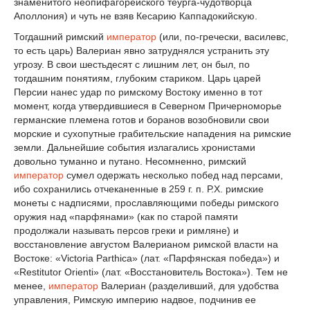
знаменитого неопифагорейского теурга-чудотворца
Аполлония) и чуть не взяв Кесарию Каппадокийскую.
Тогдашний римский
император
(или, по-гречески, василевс,
то есть царь) Валериан явно затруднялся устранить эту
угрозу. В свои шестьдесят с лишним лет, он был, по
тогдашним понятиям, глубоким стариком. Царь царей
Персии нанес удар по римскому Востоку именно в тот
момент, когда утвердившиеся в Северном Причерноморье
германские племена готов и боранов возобновили свои
морские и сухопутные грабительские нападения на римские
земли. Дальнейшие события излагались хронистами
довольно туманно и путано. Несомненно, римский
император
сумел одержать несколько побед над персами,
ибо сохранились отчеканенные в 259 г. п. Р.Х. римские
монеты с надписями, прославляющими победы римского
оружия над «парфянами» (как по старой памяти
продолжали называть персов греки и римляне) и
восстановление августом Валерианом римской власти на
Востоке: «Victoria Parthicа» (лат. «Парфянская победа») и
«Restitutor Orienti» (лат. «Восстановитель Востока»). Тем не
менее,
император
Валериан (разделивший, для удобства
управления, Римскую империю надвое, подчинив ее