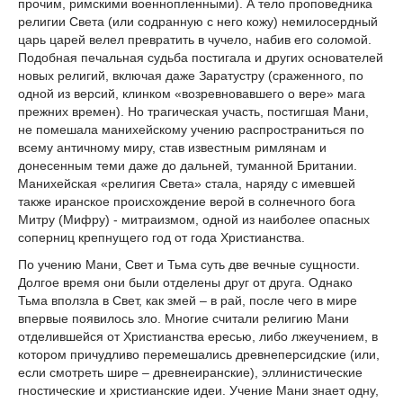
прочим, римскими военнопленными). А тело проповедника
религии Света (или содранную с него кожу) немилосердный
царь царей велел превратить в чучело, набив его соломой.
Подобная печальная судьба постигала и других основателей
новых религий, включая даже Заратустру (сраженного, по
одной из версий, клинком «возревновавшего о вере» мага
прежних времен). Но трагическая участь, постигшая Мани,
не помешала манихейскому учению распространиться по
всему античному миру, став известным римлянам и
донесенным теми даже до дальней, туманной Британии.
Манихейская «религия Света» стала, наряду с имевшей
также иранское происхождение верой в солнечного бога
Митру (Мифру) - митраизмом, одной из наиболее опасных
соперниц крепнущего год от года Христианства.
По учению Мани, Свет и Тьма суть две вечные сущности.
Долгое время они были отделены друг от друга. Однако
Тьма вползла в Свет, как змей – в рай, после чего в мире
впервые появилось зло. Многие считали религию Мани
отделившейся от Христианства ересью, либо лжеучением, в
котором причудливо перемешались древнеперсидские (или,
если смотреть шире – древнеиранские), эллинистические
гностические и христианские идеи. Учение Мани знает одну,