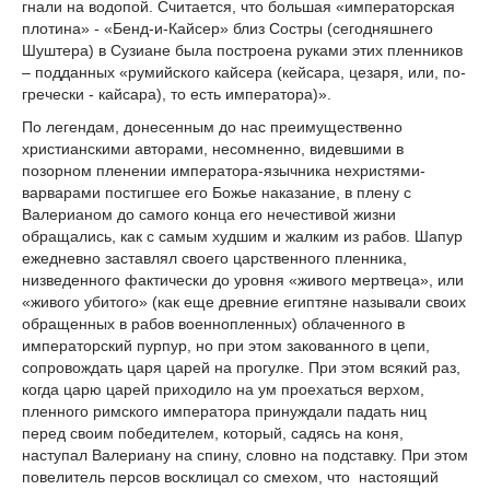
гнали на водопой. Считается, что большая «императорская
плотина» - «Бенд-и-Кайсер» близ Состры (сегодняшнего
Шуштера) в Сузиане была построена руками этих пленников
– подданных «румийского кайсера (кейсара, цезаря, или, по-
гречески - кайсара), то есть императора)».
По легендам, донесенным до нас преимущественно
христианскими авторами, несомненно, видевшими в
позорном пленении императора-язычника нехристями-
варварами постигшее его Божье наказание, в плену с
Валерианом до самого конца его нечестивой жизни
обращались, как с самым худшим и жалким из рабов. Шапур
ежедневно заставлял своего царственного пленника,
низведенного фактически до уровня «живого мертвеца», или
«живого убитого» (как еще древние египтяне называли своих
обращенных в рабов военнопленных) облаченного в
императорский пурпур, но при этом закованного в цепи,
сопровождать царя царей на прогулке. При этом всякий раз,
когда царю царей приходило на ум проехаться верхом,
пленного римского императора принуждали падать ниц
перед своим победителем, который, садясь на коня,
наступал Валериану на спину, словно на подставку. При этом
повелитель персов восклицал со смехом, что настоящий