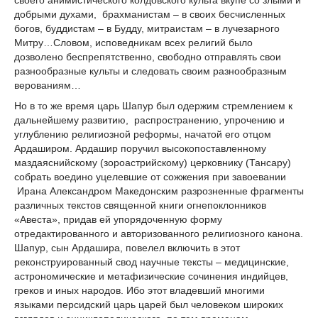
добрыми духами, брахманистам – в своих бесчисленных
богов, буддистам – в Будду, митраистам – в лучезарного
Митру…Словом, исповедникам всех религий было
дозволено беспрепятственно, свободно отправлять свои
разнообразные культы и следовать своим разнообразным
верованиям…
Но в то же время царь Шапур был одержим стремлением к
дальнейшему развитию, распространению, упрочению и
углублению религиозной реформы, начатой его отцом
Ардаширом. Ардашир поручил высокопоставленному
маздаяснийскому (зороастрийскому) церковнику (Тансару)
собрать воедино уцелевшие от сожжения при завоевании
Ирана Александром Македонским разрозненные фрагменты
различных текстов священной книги огнепоклонников
«Авеста», придав ей упорядоченную форму
отредактированного и авторизованного религиозного канона.
Шапур, сын Ардашира, повелел включить в этот
реконструированный свод научные тексты – медицинские,
астрономические и метафизические сочинения индийцев,
греков и иных народов. Ибо этот владевший многими
языками персидский царь царей был человеком широких