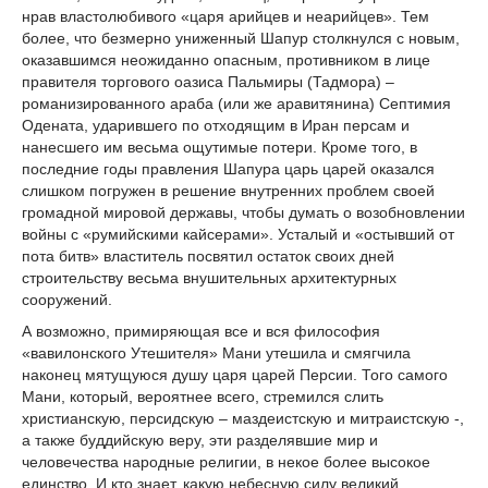
нрав властолюбивого «царя арийцев и неарийцев». Тем
более, что безмерно униженный Шапур столкнулся с новым,
оказавшимся неожиданно опасным, противником в лице
правителя торгового оазиса Пальмиры (Тадмора) –
романизированного араба (или же аравитянина) Септимия
Одената, ударившего по отходящим в Иран персам и
нанесшего им весьма ощутимые потери. Кроме того, в
последние годы правления Шапура царь царей оказался
слишком погружен в решение внутренних проблем своей
громадной мировой державы, чтобы думать о возобновлении
войны с «румийскими кайсерами». Усталый и «остывший от
пота битв» властитель посвятил остаток своих дней
строительству весьма внушительных архитектурных
сооружений.
А возможно, примиряющая все и вся философия
«вавилонского Утешителя» Мани утешила и смягчила
наконец мятущуюся душу царя царей Персии. Того самого
Мани, который, вероятнее всего, стремился слить
христианскую, персидскую – маздеистскую и митраистскую -,
а также буддийскую веру, эти разделявшие мир и
человечества народные религии, в некое более высокое
единство. И кто знает, какую небесную силу великий