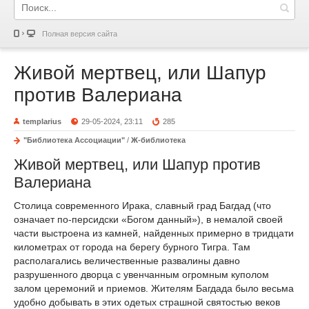
Полная версия сайта
Живой мертвец, или Шапур
против Валериана
templarius
29-05-2024, 23:11
285
"Библиотека Ассоциации"
/
Ж-библиотека
Живой мертвец, или Шапур против
Валериана
Столица современного Ирака, славный град Багдад (что
означает по-персидски «Богом данный»), в немалой своей
части выстроена из камней, найденных примерно в тридцати
километрах от города на берегу бурного Тигра. Там
располагались величественные развалины давно
разрушенного дворца с увенчанным огромным куполом
залом церемоний и приемов. Жителям Багдада было весьма
удобно добывать в этих одетых страшной святостью веков