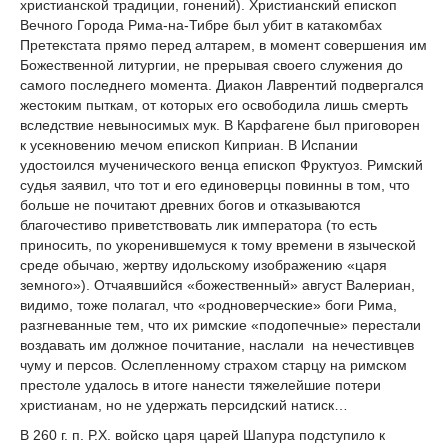
христианской традиции, гонений). Христианский епископ
Вечного Города Рима-на-Тибре был убит в катакомбах
Претекстата прямо перед алтарем, в момент совершения им
Божественной литургии, не прерывая своего служения до
самого последнего момента. Диакон Лаврентий подвергался
жестоким пыткам, от которых его освободила лишь смерть
вследствие невыносимых мук. В Карфагене был приговорен
к усекновению мечом епископ Киприан. В Испании
удостоился мученического венца епископ Фруктуоз. Римский
судья заявил, что тот и его единоверцы повинны в том, что
больше не почитают древних богов и отказываются
благочестиво приветствовать лик императора (то есть
приносить, по укоренившемуся к тому времени в языческой
среде обычаю, жертву идольскому изображению «царя
земного»). Отчаявшийся «божественный» август Валериан,
видимо, тоже полагал, что «родноверческие» боги Рима,
разгневанные тем, что их римские «подопечные» перестали
воздавать им должное почитание, наслали на нечестивцев
чуму и персов. Ослепленному страхом старцу на римском
престоле удалось в итоге нанести тяжелейшие потери
христианам, но не удержать персидский натиск…
В 260 г. п. Р.Х. войско царя царей Шапура подступило к