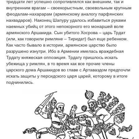
тридцати лет успешно сопротивлялся как внешним, так и
внутренним врагам – своекорыстным, своевольным крупным
феодалам-нахарарам (армянскому аналогу парфянских
нахвадаров). Наконец Шапуру удалось избавиться руками
наемных убийц от этого непокорного его монаршей воле
армянского Аршакида. Сын убитого Хосрова – царь Трдат
(или, как говорили римляне – Тиридат) был еще ребенком.
Как часто бывало в истории, армянское царство было
разрушено изнутри. Ибо в Армении имелась враждебная
Трдату княжеская оппозиция. Трдату пришлось искать
убежища у римлян, в то время как все прочие члены
царского дома Аршакидов во главе с Артаваздом предпочли
искать защиты у персидского царя царей, которому в итоге
подчинились.