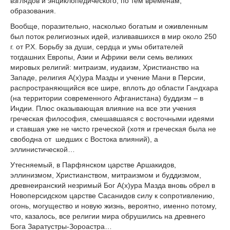
взглядов и энциклопедического, по тем временам,
образования.
Вообще, поразительно, насколько богатым и оживленным
был поток религиозных идей, изливавшихся в мир около 250
г. от Р.Х. Борьбу за души, сердца и умы обитателей
тогдашних Европы, Азии и Африки вели семь великих
мировых религий: митраизм, иудаизм, Христианство на
Западе, религия А(х)ура Мазды и учение Мани в Персии,
распространяющийся все шире, вплоть до области Гандхара
(на территории современного Афганистана) буддизм – в
Индии. Плюс оказывающая влияние на все эти учения
греческая философия, смешавшаяся с восточными идеями
и ставшая уже не чисто греческой (хотя и греческая была не
свободна от шедших с Востока влияний), а
эллинистической…
Утесняемый, в Парфянском царстве Аршакидов,
эллинизмом, Христианством, митраизмом и буддизмом,
древнеиранский незримый Бог А(х)ура Мазда вновь обрел в
Новоперсидском царстве Сасанидов силу к сопротивлению,
огонь, могущество и новую жизнь, вероятно, именно потому,
что, казалось, все религии мира обрушились на древнего
Бога Заратустры-Зороастра…