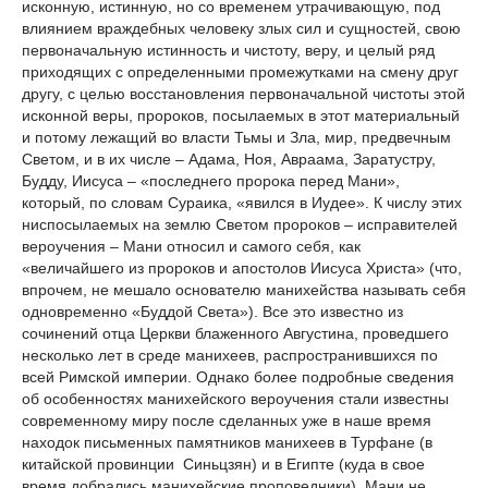
исконную, истинную, но со временем утрачивающую, под
влиянием враждебных человеку злых сил и сущностей, свою
первоначальную истинность и чистоту, веру, и целый ряд
приходящих с определенными промежутками на смену друг
другу, с целью восстановления первоначальной чистоты этой
исконной веры, пророков, посылаемых в этот материальный
и потому лежащий во власти Тьмы и Зла, мир, предвечным
Светом, и в их числе – Адама, Ноя, Авраама, Заратустру,
Будду, Иисуса – «последнего пророка перед Мани»,
который, по словам Сураика, «явился в Иудее». К числу этих
ниспосылаемых на землю Светом пророков – исправителей
вероучения – Мани относил и самого себя, как
«величайшего из пророков и апостолов Иисуса Христа» (что,
впрочем, не мешало основателю манихейства называть себя
одновременно «Буддой Света»). Все это известно из
сочинений отца Церкви блаженного Августина, проведшего
несколько лет в среде манихеев, распространившихся по
всей Римской империи. Однако более подробные сведения
об особенностях манихейского вероучения стали известны
современному миру после сделанных уже в наше время
находок письменных памятников манихеев в Турфане (в
китайской провинции Синьцзян) и в Египте (куда в свое
время добрались манихейские проповедники). Мани не