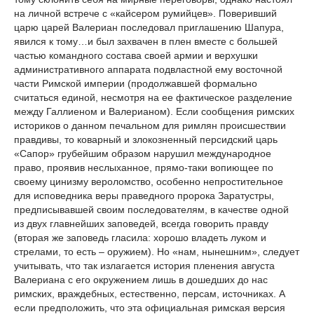
на личной встрече с «кайсером румийцев». Поверивший
царю царей Валериан последовал приглашению Шапура,
явился к тому…и был захвачен в плен вместе с большей
частью командного состава своей армии и верхушки
административного аппарата подвластной ему восточной
части Римской империи (продолжавшей формально
считаться единой, несмотря на ее фактическое разделение
между Галлиеном и Валерианом). Если сообщения римских
историков о данном печальном для римлян происшествии
правдивы, то коварный и злокозненный персидский царь
«Сапор» грубейшим образом нарушил международное
право, проявив неслыханное, прямо-таки вопиющее по
своему цинизму вероломство, особенно непростительное
для исповедника веры праведного пророка Заратустры,
предписывавшей своим последователям, в качестве одной
из двух главнейших заповедей, всегда говорить правду
(вторая же заповедь гласила: хорошо владеть луком и
стрелами, то есть – оружием). Но «нам, нынешним», следует
учитывать, что так излагается история пленения августа
Валериана с его окружением лишь в дошедших до нас
римских, враждебных, естественно, персам, источниках. А
если предположить, что эта официальная римская версия