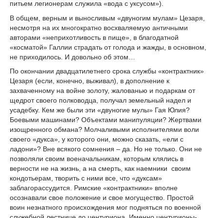
питьем легионерам служила «вода с уксусом»).
В общем, верным и выносливым «двуногим мулам» Цезаря,
несмотря на их многократно восхваляемую античными
авторами «неприхотливость в пище», в благодатной
«косматой» Галлии страдать от голода и жажды, в основном,
не приходилось. И довольно об этом…
По окончании двадцатилетнего срока службы «контрактник»
Цезаря (если, конечно, выживал), в дополнение к
захваченному на войне золоту, жалованью и подаркам от
щедрот своего полководца, получал земельный надел и
усадебку. Кем же были эти «двуногие мулы» Гая Юлия?
Боевыми машинами? Объектами манипуляции? Жертвами
изощренного обмана? Молчаливыми исполнителями воли
своего «дукса», у которого они, можно сказать, «ели с
ладони»? Вне всякого сомнения – да. Но не только. Они не
позволяли своим военачальникам, которым клялись в
верности не на жизнь, а на смерть, как наемники своим
кондотьерам, творить с ними все, что «дуксам»
заблагорассудится. Римские «контрактники» вполне
осознавали свое положение и свое могущество. Простой
воин незнатного происхождения мог подняться по военной
служебной лестнице до центуриона. Именно центурионы-