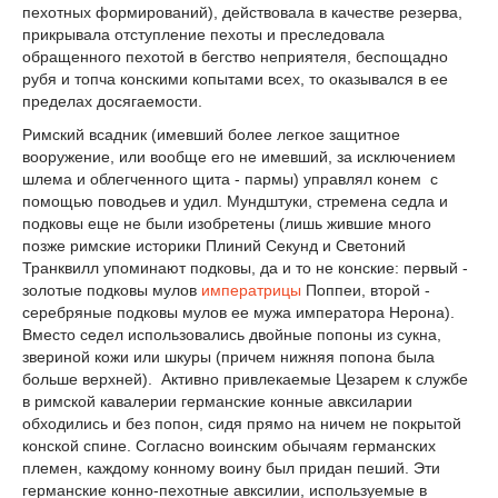
пехотных формирований), действовала в качестве резерва,
прикрывала отступление пехоты и преследовала
обращенного пехотой в бегство неприятеля, беспощадно
рубя и топча конскими копытами всех, то оказывался в ее
пределах досягаемости.
Римский всадник (имевший более легкое защитное
вооружение, или вообще его не имевший, за исключением
шлема и облегченного щита - пармы) управлял конем с
помощью поводьев и удил. Мундштуки, стремена седла и
подковы еще не были изобретены (лишь жившие много
позже римские историки Плиний Секунд и Светоний
Транквилл упоминают подковы, да и то не конские: первый -
золотые подковы мулов
императрицы
Поппеи, второй -
серебряные подковы мулов ее мужа императора Нерона).
Вместо седел использовались двойные попоны из сукна,
звериной кожи или шкуры (причем нижняя попона была
больше верхней). Активно привлекаемые Цезарем к службе
в римской кавалерии германские конные авксиларии
обходились и без попон, сидя прямо на ничем не покрытой
конской спине. Согласно воинским обычаям германских
племен, каждому конному воину был придан пеший. Эти
германские конно-пехотные авксилии, используемые в