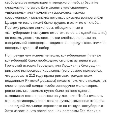
свободных земледельцев и городского плебса) была не
слишком-то по вкусу. Да и хранить уже сваренную
«шрапнель» или «поленту» (выражаясь языком
современных итальянских потомков римских воинов эпохи
Цезаря «и иже с ним») было трудно, в отличие от хлеба.
Поэтому римские легионеры, объединенные в
«контубернии» («живущие вместе», то есть в одной палатке)
по восемь-десять человек, пекли хлебные лепешки на
специальной сковородке, входившей, наряду с котелками, в
походный кухонный набор.
Но, прежде чем испечь лепешки, контуберналам (членам
контуберний) было необходимо смолоть из зерна муку.
Греческий историк Геродиан, или Иродиан, в биографии
римского императора Каракаллы (того самого принцепса,
что даровал в 212 году права римских граждан всем
подданным Римской державы) писал о том, что в походе тот,
словно простой солдат «собственноручно молол зерно,
ровно столько, сколько нужно было на него одного,
замешивал тесто и, испекши на углях, ел». Чтобы смолоть
зерно, легионеры использовали ручные каменные жернова
— по одной мельнице-зернотерке на каждую контубернию.
Хотя известно, что после военной реформы Гая Мария в