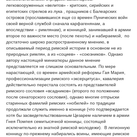
легковооруженных «велитов» - критских, сирийских и
египетских стрелков из лука , пращников с Балеарских
островов (прославившихся еще со времен Пунических войн
своей верной службой сначала карфагенянам, а
впоследствии – римлянам), и конницей, занимавшей в армии
второе по важности место (после пехоты) и набираемой, по
достаточно широко распространенному мнению, в
описываемый период римской истории в основном не из
природных римлян, а из «социев» - «союзников». Однако
автору настоящей миниатюры данное мнение
представляется не слишком основательным. По мере
нарастающей, со времен армейской реформы Гая Мария,
профессионализации римского «эксерцитуса», кавалерия
действительно перестала состоять из представителей
римского сословия «всадников» (второго по положению
после сенаторского сословия), однако многие отпрыски
старинных фамилий римских «нобилей» по традиции
продолжали служить именно в коннице (что подтверждается
хотя бы засвидетельствованным Цезарем наличием в армии
Гнея Помпея семитысячной конницы, состоящей
исключительно из знатной римской молодежи). В легионную
конницу по-прежнему набирались воины, имеющие римское