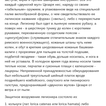
каждый «двуногий мул» Цезаря нес, наряду со своим
«табельным» оружием, в упакованном виде на специальной
палке вилообразной формы, о чем свидетельствовало ее
латинское название «фурка» («вилы»), либо с перекрестьем
на конце. Легионер был одет в льняную нижнюю рубаху, а
поверх нее - в шерстяную тунику до колен с короткими
рукавами, перехваченную солдатским поясом –
«цингул(ум)ом» (служившим отличительным знаком каждого
римского военнослужащего), кожаные штаны чуть ниже
колен, и обут в крепкие шнурованные кожаные башмаки-
калиги с прорезями для пальцев на толстой подошве,
подбитой гвоздями - такая обувь дольше носилась, и нога в
ней не уставала. В холодное время года воины носили также
теплые носки, перчатки и суконные плащи с капюшоном -
лацерны. Непременной принадлежностью обмундирования
был небольшой треугольный шейный платок вроде
позднейшего ковбойского, скаутского или пионерского
галстука, предохранявший «двуногих мулов» Цезаря от
ветра и от пыли.
Защитное вооружение легионера состояло из:
1. кольчуги (лат. lorica cаtenas или lorica hamata) либо