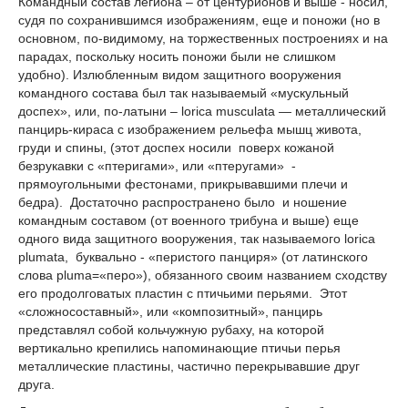
Командный состав легиона – от центурионов и выше - носил,
судя по сохранившимся изображениям, еще и поножи (но в
основном, по-видимому, на торжественных построениях и на
парадах, поскольку носить поножи были не слишком
удобно). Излюбленным видом защитного вооружения
командного состава был так называемый «мускульный
доспех», или, по-латыни – lorica musculata — металлический
панцирь-кираса с изображением рельефа мышц живота,
груди и спины, (этот доспех носили поверх кожаной
безрукавки с «птеригами», или «птеругами» -
прямоугольными фестонами, прикрывавшими плечи и
бедра). Достаточно распространено было и ношение
командным составом (от военного трибуна и выше) еще
одного вида защитного вооружения, так называемого lorica
plumata, буквально - «перистого панциря» (от латинского
слова pluma=«перо»), обязанного своим названием сходству
его продолговатых пластин с птичьими перьями. Этот
«сложносоставный», или «композитный», панцирь
представлял собой кольчужную рубаху, на которой
вертикально крепились напоминающие птичьи перья
металлические пластины, частично перекрывавшие друг
друга.