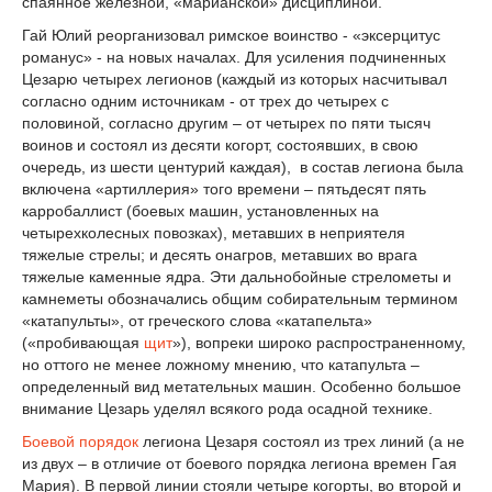
спаянное железной, «марианской» дисциплиной.
Гай Юлий реорганизовал римское воинство - «эксерцитус
романус» - на новых началах. Для усиления подчиненных
Цезарю четырех легионов (каждый из которых насчитывал
согласно одним источникам - от трех до четырех с
половиной, согласно другим – от четырех по пяти тысяч
воинов и состоял из десяти когорт, состоявших, в свою
очередь, из шести центурий каждая), в состав легиона была
включена «артиллерия» того времени – пятьдесят пять
карробаллист (боевых машин, установленных на
четырехколесных повозках), метавших в неприятеля
тяжелые стрелы; и десять онагров, метавших во врага
тяжелые каменные ядра. Эти дальнобойные стрелометы и
камнеметы обозначались общим собирательным термином
«катапульты», от греческого слова «катапельта»
(«пробивающая
щит
»), вопреки широко распространенному,
но оттого не менее ложному мнению, что катапульта –
определенный вид метательных машин. Особенно большое
внимание Цезарь уделял всякого рода осадной технике.
Боевой порядок
легиона Цезаря состоял из трех линий (а не
из двух – в отличие от боевого порядка легиона времен Гая
Мария). В первой линии стояли четыре когорты, во второй и