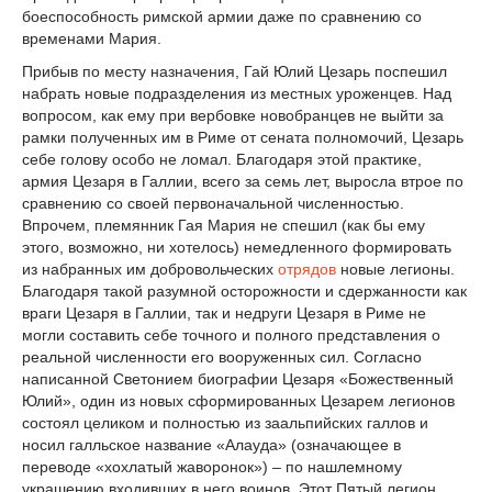
боеспособность римской армии даже по сравнению со
временами Мария.
Прибыв по месту назначения, Гай Юлий Цезарь поспешил
набрать новые подразделения из местных уроженцев. Над
вопросом, как ему при вербовке новобранцев не выйти за
рамки полученных им в Риме от сената полномочий, Цезарь
себе голову особо не ломал. Благодаря этой практике,
армия Цезаря в Галлии, всего за семь лет, выросла втрое по
сравнению со своей первоначальной численностью.
Впрочем, племянник Гая Мария не спешил (как бы ему
этого, возможно, ни хотелось) немедленного формировать
из набранных им добровольческих
отрядов
новые легионы.
Благодаря такой разумной осторожности и сдержанности как
враги Цезаря в Галлии, так и недруги Цезаря в Риме не
могли составить себе точного и полного представления о
реальной численности его вооруженных сил. Согласно
написанной Светонием биографии Цезаря «Божественный
Юлий», один из новых сформированных Цезарем легионов
состоял целиком и полностью из заальпийских галлов и
носил галльское название «Алауда» (означающее в
переводе «хохлатый жаворонок») – по нашлемному
украшению входивших в него воинов. Этот Пятый легион