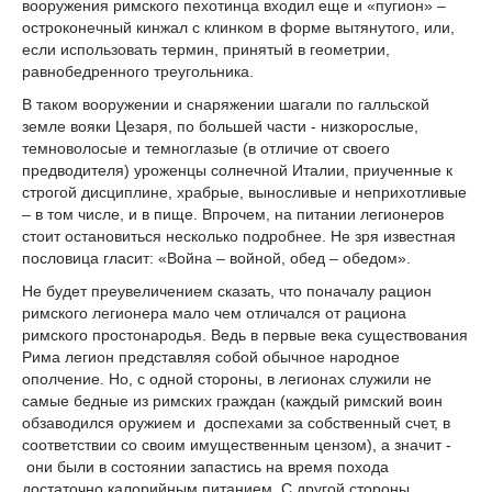
вооружения римского пехотинца входил еще и «пугион» –
остроконечный кинжал с клинком в форме вытянутого, или,
если использовать термин, принятый в геометрии,
равнобедренного треугольника.
В таком вооружении и снаряжении шагали по галльской
земле вояки Цезаря, по большей части - низкорослые,
темноволосые и темноглазые (в отличие от своего
предводителя) уроженцы солнечной Италии, приученные к
строгой дисциплине, храбрые, выносливые и неприхотливые
– в том числе, и в пище. Впрочем, на питании легионеров
стоит остановиться несколько подробнее. Не зря известная
пословица гласит: «Война – войной, обед – обедом».
Не будет преувеличением сказать, что поначалу рацион
римского легионера мало чем отличался от рациона
римского простонародья. Ведь в первые века существования
Рима легион представляя собой обычное народное
ополчение. Но, с одной стороны, в легионах служили не
самые бедные из римских граждан (каждый римский воин
обзаводился оружием и доспехами за собственный счет, в
соответствии со своим имущественным цензом), а значит -
они были в состоянии запастись на время похода
достаточно калорийным питанием. С другой стороны,