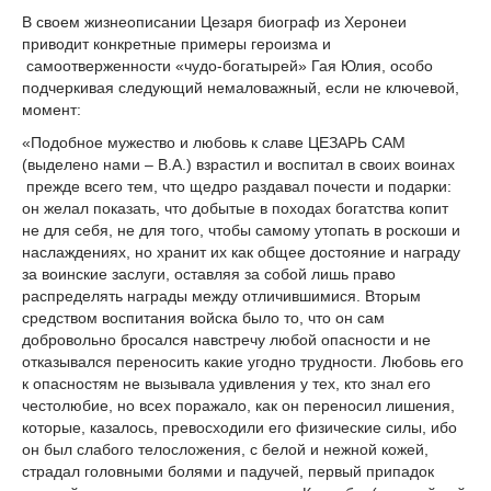
В своем жизнеописании Цезаря биограф из Херонеи
приводит конкретные примеры героизма и
самоотверженности «чудо-богатырей» Гая Юлия, особо
подчеркивая следующий немаловажный, если не ключевой,
момент:
«Подобное мужество и любовь к славе ЦЕЗАРЬ САМ
(выделено нами – В.А.) взрастил и воспитал в своих воинах
прежде всего тем, что щедро раздавал почести и подарки:
он желал показать, что добытые в походах богатства копит
не для себя, не для того, чтобы самому утопать в роскоши и
наслаждениях, но хранит их как общее достояние и награду
за воинские заслуги, оставляя за собой лишь право
распределять награды между отличившимися. Вторым
средством воспитания войска было то, что он сам
добровольно бросался навстречу любой опасности и не
отказывался переносить какие угодно трудности. Любовь его
к опасностям не вызывала удивления у тех, кто знал его
честолюбие, но всех поражало, как он переносил лишения,
которые, казалось, превосходили его физические силы, ибо
он был слабого телосложения, с белой и нежной кожей,
страдал головными болями и падучей, первый припадок