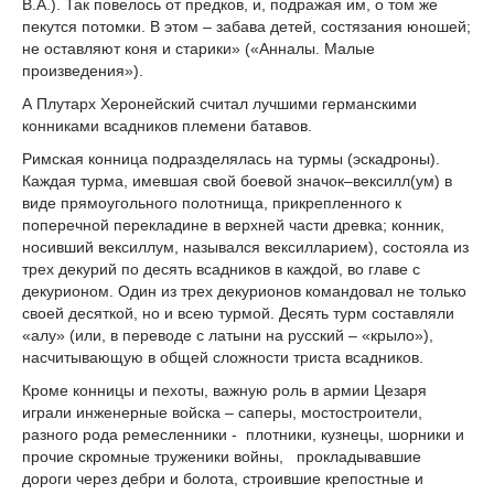
В.А.). Так повелось от предков, и, подражая им, о том же
пекутся потомки. В этом – забава детей, состязания юношей;
не оставляют коня и старики» («Анналы. Малые
произведения»).
А Плутарх Херонейский считал лучшими германскими
конниками всадников племени батавов.
Римская конница подразделялась на турмы (эскадроны).
Каждая турма, имевшая свой боевой значок–вексилл(ум) в
виде прямоугольного полотнища, прикрепленного к
поперечной перекладине в верхней части древка; конник,
носивший вексиллум, назывался вексилларием), состояла из
трех декурий по десять всадников в каждой, во главе с
декурионом. Один из трех декурионов командовал не только
своей десяткой, но и всею турмой. Десять турм составляли
«алу» (или, в переводе с латыни на русский – «крыло»),
насчитывающую в общей сложности триста всадников.
Кроме конницы и пехоты, важную роль в армии Цезаря
играли инженерные войска – саперы, мостостроители,
разного рода ремесленники - плотники, кузнецы, шорники и
прочие скромные труженики войны, прокладывавшие
дороги через дебри и болота, строившие крепостные и