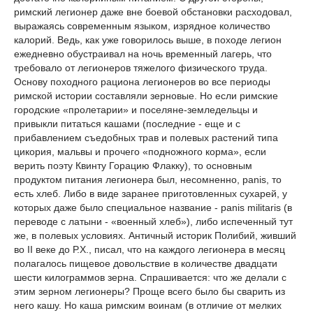
римский легионер даже вне боевой обстановки расходовал,
выражаясь современным языком, изрядное количество
калорий. Ведь, как уже говорилось выше, в походе легион
ежедневно обустраивал на ночь временный лагерь, что
требовало от легионеров тяжелого физического труда.
Основу походного рациона легионеров во все периоды
римской истории составляли зерновые. Но если римские
городские «пролетарии» и поселяне-земледельцы и
привыкли питаться кашами (последние - еще и с
прибавлением съедобных трав и полевых растений типа
цикория, мальвы и прочего «подножного корма», если
верить поэту Квинту Горацию Флакку), то основным
продуктом питания легионера был, несомненно, panis, то
есть хлеб. Либо в виде заранее приготовленных сухарей, у
которых даже было специальное название - panis militaris (в
переводе с латыни - «военный хлеб»), либо испеченный тут
же, в полевых условиях. Античный историк Полибий, живший
во II веке до Р.Х., писал, что на каждого легионера в месяц
полагалось пищевое довольствие в количестве двадцати
шести килограммов зерна. Спрашивается: что же делали с
этим зерном легионеры? Проще всего было бы сварить из
него кашу. Но каша римским воинам (в отличие от мелких