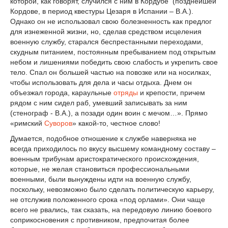
которой, как говорят, случился с ним в Кордубе (позднейшей
Кордове, в период квестуры Цезаря в Испании – В.А.).
Однако он не использовал свою болезненность как предлог
для изнеженной жизни, но, сделав средством исцеления
военную службу, старался беспрестанными переходами,
скудным питанием, постоянным пребыванием под открытым
небом и лишениями победить свою слабость и укрепить свое
тело. Спал он большей частью на повозке или на носилках,
чтобы использовать для дела и часы отдыха. Днем он
объезжал города, караульные
отряды
и крепости, причем
рядом с ним сидел раб, умевший записывать за ним
(стенограф - В.А.), а позади один воин с мечом…». Прямо
«римский
Суворов
» какой-то, честное слово!
Думается, подобное отношение к службе наверняка не
всегда приходилось по вкусу высшему командному составу –
военным трибунам аристократического происхождения,
которые, не желая становиться профессиональными
военными, были вынуждены идти на военную службу,
поскольку, невозможно было сделать политическую карьеру,
не отслужив положенного срока «под орлами». Они чаще
всего не рвались, так сказать, на передовую линию боевого
соприкосновения с противником, предпочитая более