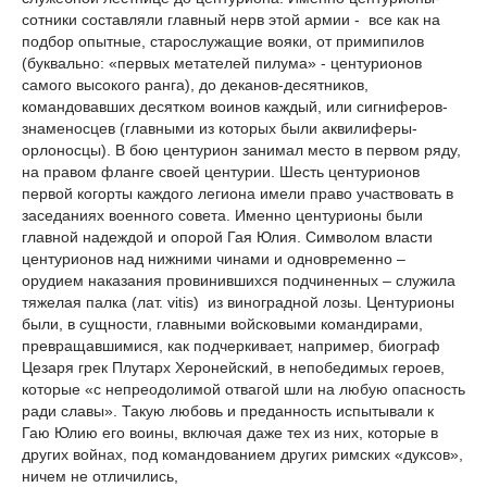
сотники составляли главный нерв этой армии - все как на
подбор опытные, старослужащие вояки, от примипилов
(буквально: «первых метателей пилума» - центурионов
самого высокого ранга), до деканов-десятников,
командовавших десятком воинов каждый, или сигниферов-
знаменосцев (главными из которых были аквилиферы-
орлоносцы). В бою центурион занимал место в первом ряду,
на правом фланге своей центурии. Шесть центурионов
первой когорты каждого легиона имели право участвовать в
заседаниях военного совета. Именно центурионы были
главной надеждой и опорой Гая Юлия. Символом власти
центурионов над нижними чинами и одновременно –
орудием наказания провинившихся подчиненных – служила
тяжелая палка (лат. vitis) из виноградной лозы. Центурионы
были, в сущности, главными войсковыми командирами,
превращавшимися, как подчеркивает, например, биограф
Цезаря грек Плутарх Херонейский, в непобедимых героев,
которые «с непреодолимой отвагой шли на любую опасность
ради славы». Такую любовь и преданность испытывали к
Гаю Юлию его воины, включая даже тех из них, которые в
других войнах, под командованием других римских «дуксов»,
ничем не отличились,