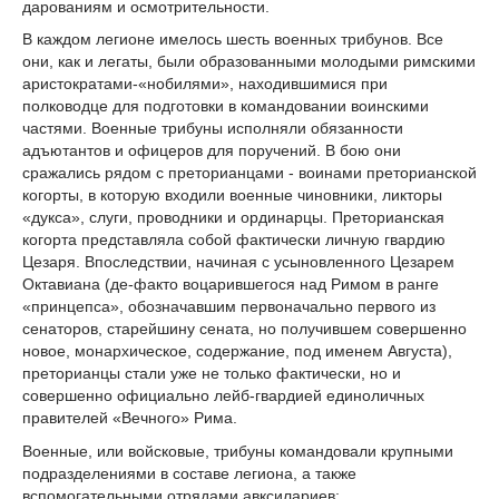
дарованиям и осмотрительности.
В каждом легионе имелось шесть военных трибунов. Все
они, как и легаты, были образованными молодыми римскими
аристократами-«нобилями», находившимися при
полководце для подготовки в командовании воинскими
частями. Военные трибуны исполняли обязанности
адъютантов и офицеров для поручений. В бою они
сражались рядом с преторианцами - воинами преторианской
когорты, в которую входили военные чиновники, ликторы
«дукса», слуги, проводники и ординарцы. Преторианская
когорта представляла собой фактически личную гвардию
Цезаря. Впоследствии, начиная с усыновленного Цезарем
Октавиана (де-факто воцарившегося над Римом в ранге
«принцепса», обозначавшим первоначально первого из
сенаторов, старейшину сената, но получившем совершенно
новое, монархическое, содержание, под именем Августа),
преторианцы стали уже не только фактически, но и
совершенно официально лейб-гвардией единоличных
правителей «Вечного» Рима.
Военные, или войсковые, трибуны командовали крупными
подразделениями в составе легиона, а также
вспомогательными отрядами авксилариев: