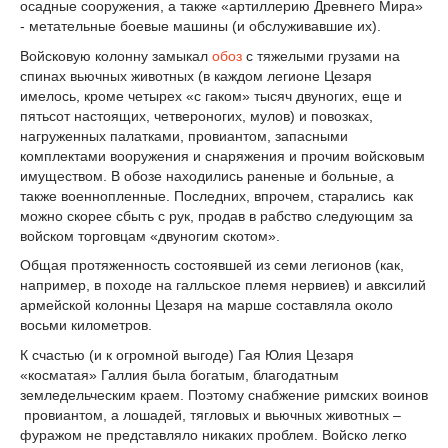
осадные сооружения, а также «артиллерию Древнего Мира»
- метательные боевые машины (и обслуживавшие их).
Войсковую колонну замыкал
обоз
с тяжелыми грузами на
спинах вьючных животных (в каждом легионе Цезаря
имелось, кроме четырех «с гаком» тысяч двуногих, еще и
пятьсот настоящих, четвероногих, мулов) и повозках,
нагруженных палатками, провиантом, запасными
комплектами вооружения и снаряжения и прочим войсковым
имуществом. В обозе находились раненые и больные, а
также военнопленные. Последних, впрочем, старались как
можно скорее сбыть с рук, продав в рабство следующим за
войском торговцам «двуногим скотом».
Общая протяженность состоявшей из семи легионов (как,
например, в походе на галльское племя нервиев) и авксилий
армейской колонны Цезаря на марше составляла около
восьми километров.
К счастью (и к огромной выгоде) Гая Юлия Цезаря
«косматая» Галлия была богатым, благодатным
земледельческим краем. Поэтому снабжение римских воинов
провиантом, а лошадей, тягловых и вьючных животных –
фуражом не представляло никаких проблем. Войско легко