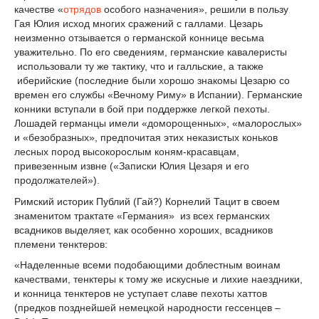
качестве «
отрядов
особого назначения», решили в пользу
Гая Юлия исход многих сражений с галлами. Цезарь
неизменно отзывается о германской коннице весьма
уважительно. По его сведениям, германские кавалеристы
использовали ту же тактику, что и галльские, а также
иберийские (последние были хорошо знакомы Цезарю со
времен его службы «Вечному Риму» в Испании). Германские
конники вступали в бой при поддержке легкой пехоты.
Лошадей германцы имели «доморощенных», «малорослых»
и «безобразных», предпочитая этих неказистых коньков
лесных пород высокорослым коням-красавцам,
привезенным извне («Записки Юлия Цезаря и его
продолжателей»).
Римский историк Публий (Гай?) Корнелий Тацит в своем
знаменитом трактате «Германия» из всех германских
всадников выделяет, как особенно хороших, всадников
племени тенктеров:
«Наделенные всеми подобающими доблестным воинам
качествами, тенктеры к тому же искусные и лихие наездники,
и конница тенктеров не уступает славе пехоты хаттов
(предков позднейшей немецкой народности гессенцев –