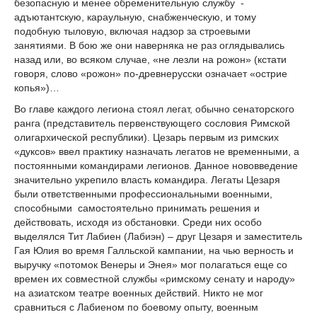
безопасную и менее обременительную службу -
адъютантскую, караульную, снабженческую, и тому
подобную тыловую, включая надзор за строевыми
занятиями. В бою же они наверняка не раз оглядывались
назад или, во всяком случае, «не лезли на рожон» (кстати
говоря, слово «рожон» по-древнерусски означает «острие
копья»)…
Во главе каждого легиона стоял легат, обычно сенаторского
ранга (представитель первенствующего сословия Римской
олигархической республики). Цезарь первым из римских
«дуксов» ввел практику назначать легатов не временными, а
постоянными командирами легионов. Данное нововведение
значительно укрепило власть командира. Легаты Цезаря
были ответственными профессиональными военными,
способными самостоятельно принимать решения и
действовать, исходя из обстановки. Среди них особо
выделялся Тит Лабиен (Лабиэн) – друг Цезаря и заместитель
Гая Юлия во время Галльской кампании, на чью верность и
выручку «потомок Венеры и Энея» мог полагаться еще со
времен их совместной службы «римскому сенату и народу»
на азиатском театре военных действий. Никто не мог
сравниться с Лабиеном по боевому опыту, военным