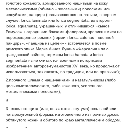
толстого кожаного, армированного нашитыми на кожу
металлическими (обычно – железными) полосками или
чешуйками, панциря (называвшегося по-латыни, в первом
случае, lorica laminata или lorica segmentata, во втором -
lorica squamata), украшенных у отличившихся «сынов
Ромула» наградными бляхами-фалерами, крепившимися на
перекрещенных ремнях (термин loricа catenas - «цепной
панцирь», «панцирь из цепей» - встречается в поэме
римского эпика Марка Аннея Лукана «Фарсалия или о
гражданской войне»; термины lorica hamata и lorica
segmentata ныне считаются военными историками
изобретением авторов-гуманистов XVI века, но продолжают
использоваться, так сказать, по традиции, или по привычке);
2.прочного шлема с нащечниками и назатыльником (либо
цельнометаллического, либо кожаного, усиленного
металлическими полосками),
и
3. тяжелого щита (или, по-латыни - скутума) овальной или
четырехугольной формы, изготовленного из прочных досок,
обтянутого кожей и обитого по краю металлическим ободом.