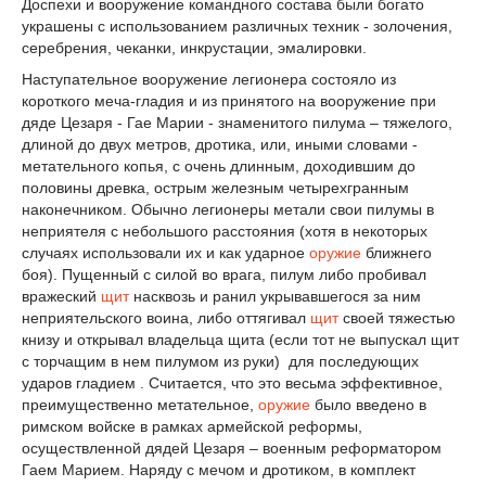
Доспехи и вооружение командного состава были богато
украшены с использованием различных техник - золочения,
серебрения, чеканки, инкрустации, эмалировки.
Наступательное вооружение легионера состояло из
короткого меча-гладия и из принятого на вооружение при
дяде Цезаря - Гае Марии - знаменитого пилума – тяжелого,
длиной до двух метров, дротика, или, иными словами -
метательного копья, с очень длинным, доходившим до
половины древка, острым железным четырехгранным
наконечником. Обычно легионеры метали свои пилумы в
неприятеля с небольшого расстояния (хотя в некоторых
случаях использовали их и как ударное
оружие
ближнего
боя). Пущенный с силой во врага, пилум либо пробивал
вражеский
щит
насквозь и ранил укрывавшегося за ним
неприятельского воина, либо оттягивал
щит
своей тяжестью
книзу и открывал владельца щита (если тот не выпускал щит
с торчащим в нем пилумом из руки) для последующих
ударов гладием . Считается, что это весьма эффективное,
преимущественно метательное,
оружие
было введено в
римском войске в рамках армейской реформы,
осуществленной дядей Цезаря – военным реформатором
Гаем Марием. Наряду с мечом и дротиком, в комплект