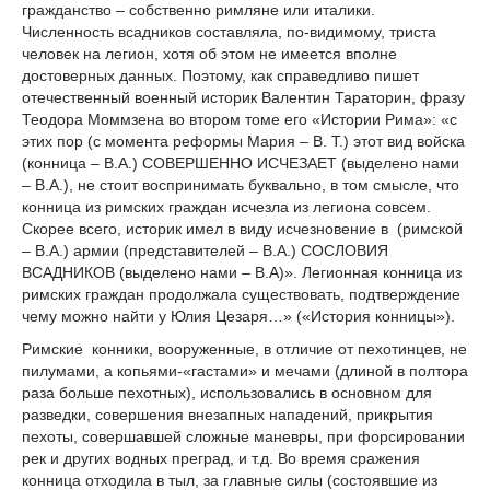
гражданство – собственно римляне или италики.
Численность всадников составляла, по-видимому, триста
человек на легион, хотя об этом не имеется вполне
достоверных данных. Поэтому, как справедливо пишет
отечественный военный историк Валентин Тараторин, фразу
Теодора Моммзена во втором томе его «Истории Рима»: «с
этих пор (с момента реформы Мария – В. Т.) этот вид войска
(конница – В.А.) СОВЕРШЕННО ИСЧЕЗАЕТ (выделено нами
– В.А.), не стоит воспринимать буквально, в том смысле, что
конница из римских граждан исчезла из легиона совсем.
Скорее всего, историк имел в виду исчезновение в (римской
– В.А.) армии (представителей – В.А.) СОСЛОВИЯ
ВСАДНИКОВ (выделено нами – В.А)». Легионная конница из
римских граждан продолжала существовать, подтверждение
чему можно найти у Юлия Цезаря…» («История конницы»).
Римские конники, вооруженные, в отличие от пехотинцев, не
пилумами, а копьями-«гастами» и мечами (длиной в полтора
раза больше пехотных), использовались в основном для
разведки, совершения внезапных нападений, прикрытия
пехоты, совершавшей сложные маневры, при форсировании
рек и других водных преград, и т.д. Во время сражения
конница отходила в тыл, за главные силы (состоявшие из