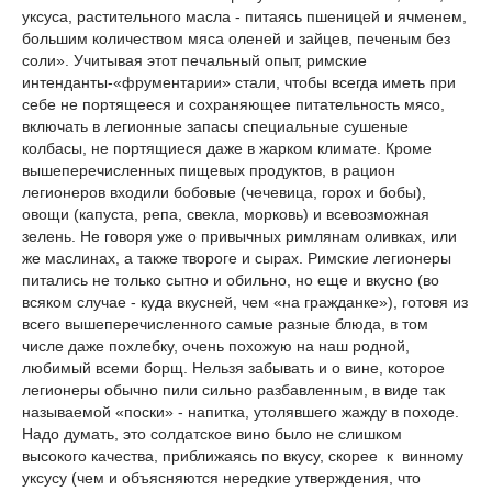
уксуса, растительного масла - питаясь пшеницей и ячменем,
большим количеством мяса оленей и зайцев, печеным без
соли». Учитывая этот печальный опыт, римские
интенданты-«фрументарии» стали, чтобы всегда иметь при
себе не портящееся и сохраняющее питательность мясо,
включать в легионные запасы специальные сушеные
колбасы, не портящиеся даже в жарком климате. Кроме
вышеперечисленных пищевых продуктов, в рацион
легионеров входили бобовые (чечевица, горох и бобы),
овощи (капуста, репа, свекла, морковь) и всевозможная
зелень. Не говоря уже о привычных римлянам оливках, или
же маслинах, а также твороге и сырах. Римские легионеры
питались не только сытно и обильно, но еще и вкусно (во
всяком случае - куда вкусней, чем «на гражданке»), готовя из
всего вышеперечисленного самые разные блюда, в том
числе даже похлебку, очень похожую на наш родной,
любимый всеми борщ. Нельзя забывать и о вине, которое
легионеры обычно пили сильно разбавленным, в виде так
называемой «поски» - напитка, утолявшего жажду в походе.
Надо думать, это солдатское вино было не слишком
высокого качества, приближаясь по вкусу, скорее к винному
уксусу (чем и объясняются нередкие утверждения, что