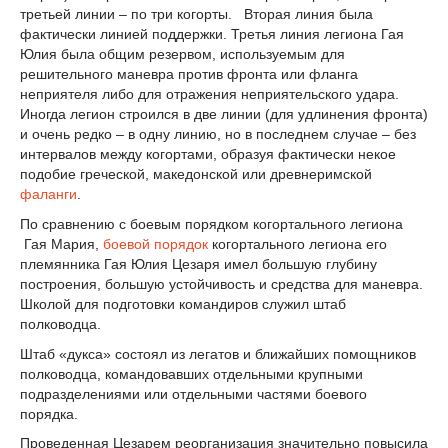
третьей линии – по три когорты. Вторая линия была
фактически линией поддержки. Третья линия легиона Гая
Юлия была общим резервом, используемым для
решительного маневра против фронта или фланга
неприятеля либо для отражения неприятельского удара.
Иногда легион строился в две линии (для удлинения фронта)
и очень редко – в одну линию, но в последнем случае – без
интервалов между когортами, образуя фактически некое
подобие греческой, македонской или древнеримской
фаланги
.
По сравнению с боевым порядком когортального легиона
Гая Мария,
боевой порядок
когортального легиона его
племянника Гая Юлия Цезаря имел большую глубину
построения, большую устойчивость и средства для маневра.
Школой для подготовки командиров служил штаб
полководца.
Штаб «дукса» состоял из легатов и ближайших помощников
полководца, командовавших отдельными крупными
подразделениями или отдельными частями боевого
порядка.
Проведенная Цезарем реорганизация значительно повысила