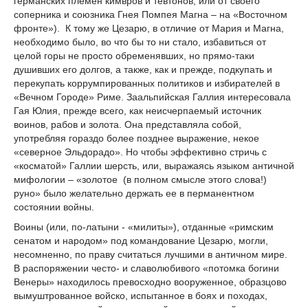
германских племен кимвров и тевтонов, или от своего
соперника и союзника Гнея Помпея Магна – на «Восточном
фронте»). К тому же Цезарю, в отличие от Мария и Магна,
необходимо было, во что бы то ни стало, избавиться от
целой горы не просто обременявших, но прямо-таки
душивших его долгов, а также, как и прежде, подкупать и
перекупать коррумпированных политиков и избирателей в
«Вечном Городе» Риме. Заальпийская Галлия интересовала
Гая Юлия, прежде всего, как неисчерпаемый источник
воинов, рабов и золота. Она представляла собой,
употребляя гораздо более позднее выражение, некое
«северное Эльдорадо». Но чтобы эффективно стричь с
«косматой» Галлии шерсть, или, выражаясь языком античной
мифологии – «золотое (в полном смысле этого слова!)
руно» было желательно держать ее в перманентном
состоянии войны.
Воины (или, по-латыни - «милиты»), отданные «римским
сенатом и народом» под командование Цезарю, могли,
несомненно, по праву считаться лучшими в античном мире.
В распоряжении често- и славолюбивого «потомка богини
Венеры» находилось превосходно вооруженное, образцово
вымуштрованное войско, испытанное в боях и походах,