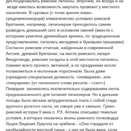
дислоцировались римские легионы. Впрочем, не всегда и не
везде имелась возможность закупать провиант у местного
населения. В суровых (с точки зрения южан-
средиземноморцев) климатических условиях римской
Британии, например, легионерам приходилось самим
разводить домашний скот, в основном свиней (вместе с
которыми римляне древнейших времен, по традиционным
представлениям, питались желудями и буковыми орешками).
Согласно римским отчетам, найденным в современной
Англии, древней Британии, на месте римского лагеря
Виндоланда, римские солдаты в этой местности питались,
помимо всего прочего, ветчиной, а по праздникам могли
полакомиться и молочным поросенком. Была даже
учреждена специальная должность «пеквариев», или
«пекуариев» (от латинского слова pеcunia - «скот»).
Пекварии занимались исключительно содержанием скота,
предназначенного для питания легионеров. Но в дальние
походы было весьма затруднительно гнать с собой стада
крупного рогатого скота, не говоря уже о свиньях. Греко-
римский историк II века п. Р.Х. Аппиан описывал тяжелые
условия, в которых оказались воины римского полководца
Луция Лициния Лукулла на чужбине.: «Они страдали от
необычайности местной пищи - у них не было вина, соли,