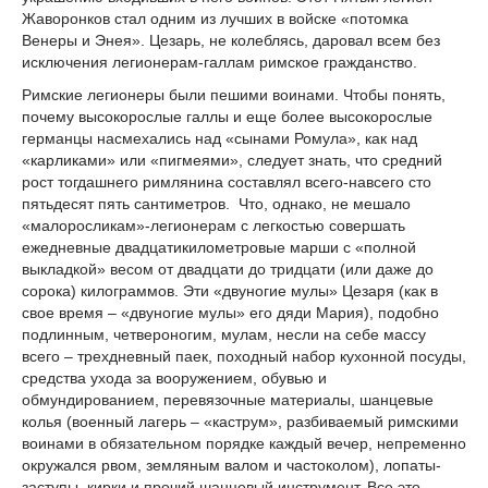
Жаворонков стал одним из лучших в войске «потомка
Венеры и Энея». Цезарь, не колеблясь, даровал всем без
исключения легионерам-галлам римское гражданство.
Римские легионеры были пешими воинами. Чтобы понять,
почему высокорослые галлы и еще более высокорослые
германцы насмехались над «сынами Ромула», как над
«карликами» или «пигмеями», следует знать, что средний
рост тогдашнего римлянина составлял всего-навсего сто
пятьдесят пять сантиметров. Что, однако, не мешало
«малоросликам»-легионерам с легкостью совершать
ежедневные двадцатикилометровые марши с «полной
выкладкой» весом от двадцати до тридцати (или даже до
сорока) килограммов. Эти «двуногие мулы» Цезаря (как в
свое время – «двуногие мулы» его дяди Мария), подобно
подлинным, четвероногим, мулам, несли на себе массу
всего – трехдневный паек, походный набор кухонной посуды,
средства ухода за вооружением, обувью и
обмундированием, перевязочные материалы, шанцевые
колья (военный лагерь – «каструм», разбиваемый римскими
воинами в обязательном порядке каждый вечер, непременно
окружался рвом, земляным валом и частоколом), лопаты-
заступы, кирки и прочий шанцевый инструмент. Все это