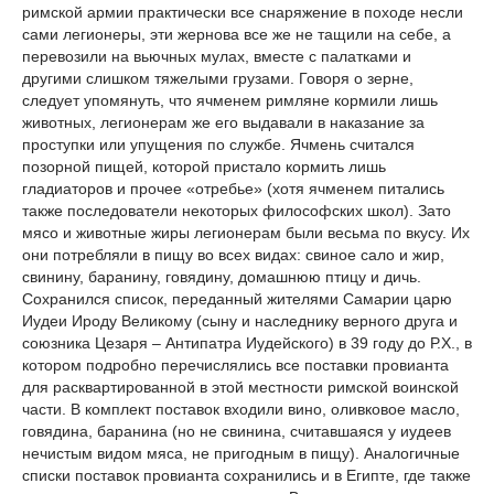
римской армии практически все снаряжение в походе несли
сами легионеры, эти жернова все же не тащили на себе, а
перевозили на вьючных мулах, вместе с палатками и
другими слишком тяжелыми грузами. Говоря о зерне,
следует упомянуть, что ячменем римляне кормили лишь
животных, легионерам же его выдавали в наказание за
проступки или упущения по службе. Ячмень считался
позорной пищей, которой пристало кормить лишь
гладиаторов и прочее «отребье» (хотя ячменем питались
также последователи некоторых философских школ). Зато
мясо и животные жиры легионерам были весьма по вкусу. Их
они потребляли в пищу во всех видах: свиное сало и жир,
свинину, баранину, говядину, домашнюю птицу и дичь.
Сохранился список, переданный жителями Самарии царю
Иудеи Ироду Великому (сыну и наследнику верного друга и
союзника Цезаря – Антипатра Иудейского) в 39 году до Р.Х., в
котором подробно перечислялись все поставки провианта
для расквартированной в этой местности римской воинской
части. В комплект поставок входили вино, оливковое масло,
говядина, баранина (но не свинина, считавшаяся у иудеев
нечистым видом мяса, не пригодным в пищу). Аналогичные
списки поставок провианта сохранились и в Египте, где также