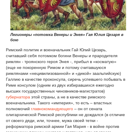
Легионеры «потомка Венеры и Энея» Гая Юлия Цезаря в
бою
Римский политик и военачальник Гай Юлий Цезарь,
считавший себя потомком богини Венеры и прародителя
римлян - троянского героя Энея -, прибыл в «косматую»
(еще не покоренную Римом и потому считавшуюся
римлянами «нецивилизованной» и «дикой» заальпийскую)
Галлию в качестве проконсула, сиречь успевшего побывать в
Риме консулом (одним из двух избиравшихся ежегодно
высших государственных чиновников-магистратов)
губернатора
этой страны, а не в качестве римского
военачальника. Такого «империя», то есть – властных
полномочий
главнокомандующего
– он от сената
олигархической Римской республики не дождался (в отличие
от своего дяди, или, точнее, мужа своей тетки -
реформатора римской армии Гая Мария - в войне против