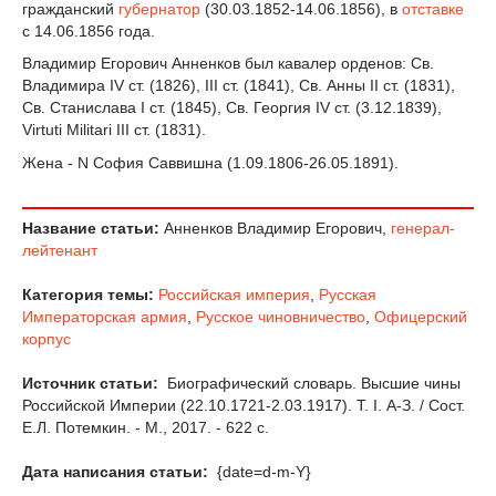
гражданский
губернатор
(30.03.1852-14.06.1856), в
отставке
с 14.06.1856 года.
Владимир Егорович Анненков был кавалер орденов: Св.
Владимира IV ст. (1826), III ст. (1841), Св. Анны II ст. (1831),
Св. Станислава I ст. (1845), Св. Георгия IV ст. (3.12.1839),
Virtuti Militari III ст. (1831).
Жена - N София Саввишна (1.09.1806-26.05.1891).
Название статьи:
Анненков Владимир Егорович,
генерал-
лейтенант
Категория темы:
Российская империя
,
Русская
Императорская армия
,
Русское чиновничество
,
Офицерский
корпус
Источник статьи:
Биографический словарь. Высшие чины
Российской Империи (22.10.1721-2.03.1917). Т. I. А-З. / Сост.
Е.Л. Потемкин. - М., 2017. - 622 с.
Дата написания статьи:
{date=d-m-Y}