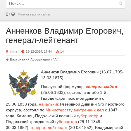
Полная версия сайта
Анненков Владимир Егорович,
генерал-лейтенант
imha
13-12-2024, 17:44
14
База знаний Ассоциации
/
"А"
Анненков Владимир Егорович (16.07.1795-
13.03.1875)
Послужной формуляр:
генерал-майор
(25.06.1833), состоял в штабе 1-й
Гвардейской пехотной дивизии с
25.06.1833 года,
начальник
Резервной дивизии 5го пехотного
корпуса, состоял по
Министерству внутренних дел
с 1847
года, Каменец-Подольский военный
губернатор
и
Подольский гражданский
губернатор
(29.11.1849-
30.03.1852),
генерал-лейтенант
(30.03.1852), Владимирский