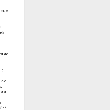
ст. с
м
еей
ся до
г.
мною
ах
ем и
и
 Спб.