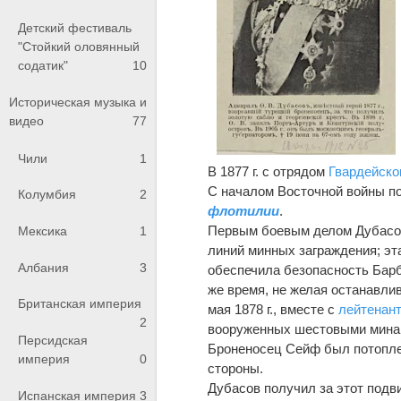
Детский фестиваль
"Стойкий оловянный
содатик"
10
Историческая музыка и
видео
77
Чили
1
В 1877 г. с отрядом
Гвардейско
С началом Восточной войны п
Колумбия
2
флотилии
.
Первым боевым делом Дубасо
Мексика
1
линий минных заграждения; эта
Албания
3
обеспечила безопасность Барб
же время, не желая останавлив
Британская империя
мая 1878 г., вместе с
лейтенан
2
вооруженных шестовыми минам
Персидская
Броненосец Сейф был потоплен
империя
0
стороны.
Дубасов получил за этот подви
Испанская империя
3