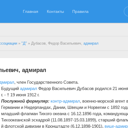
Главная
Контакты
Правила
ссоциации
»
"Д"
» Дубасов, Федор Васильевич,
адмирал
льевич, адмирал
дмирал
, член Государственного Совета.
Будущий
адмирал
Федор Васильевич Дубасов родился 21 июня
г. - † 19 июня 1912 г.
Послужной формуляр:
контр-адмирал
, военно-морской агент 
Германии и Нидерландах, Дании, Швеции и Норвегии с 1892 год
младший флагман Тихого океана с 16.12.1896 года, командующ
Тихоокеанской эскадрой (11.08.1897-15.03.1899), старший флагм
й флотской дивизии в Кронштадте (6.12.1898-1901),
вице-адмир