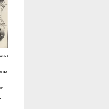
вшись
ю по
,
ти
х