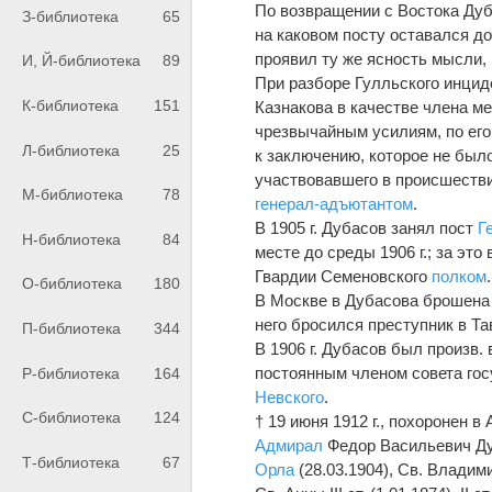
По возвращении с Востока Дуба
З-библиотека
65
на каковом посту оставался до
проявил ту же ясность мысли, 
И, Й-библиотека
89
При разборе Гулльского инциде
К-библиотека
151
Казнакова в качестве члена м
чрезвычайным усилиям, по его
Л-библиотека
25
к заключению, которое не было
участвовавшего в происшестви
М-библиотека
78
генерал-адъютантом
.
В 1905 г. Дубасов занял пост
Г
Н-библиотека
84
месте до среды 1906 г.; за эт
Гвардии Семеновского
полком
О-библиотека
180
В Москве в Дубасова брошена б
него бросился преступник в Та
П-библиотека
344
В 1906 г. Дубасов был произв.
постоянным членом совета гос
Р-библиотека
164
Невского
.
С-библиотека
124
† 19 июня 1912 г., похоронен 
Адмирал
Федор Васильевич Ду
Т-библиотека
67
Орла
(28.03.1904), Св. Владимира