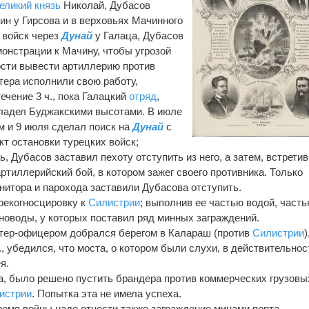
еликий князь
Николай, Дубасов
ин у Гирсова и в верховьях Мачинного
е войск через
Дунай
у Галаца, Дубасов
монстрации к Мачину, чтобы угрозой
ости вывести артиллерию против
атера исполнили свою работу,
ечение 3 ч., пока Галацкий
отряд
,
владел Буджакскими высотами. В июле
 и 9 июля сделал поиск на
Дунай
с
кт остановки турецких войск;
, Дубасов заставил пехоту отступить из него, а затем, встрети
артиллерийский бой, в котором зажег своего противника. Только
онитора и парохода заставили Дубасова отступить.
рекогносцировку к
Силистрии
; выполнив ее частью водой, часть
новоды, у которых поставил ряд минных заграждений.
нтер-офицером добрался берегом в Калараш (против
Силистрии
)
р., убедился, что моста, о котором были слухи, в действительнос
ея.
а, было решено пустить брандера против коммерческих грузовы
истрии
. Попытка эта не имела успеха.
ремя войны надо отнести также заграждение минами порта