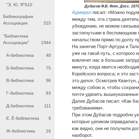
"Э, Ю, Я"
610
Дубасов Ф.В. Фот. Досс. 1870
Адмирал
писал: «Можно подума
Библиография
между тем, эта страна деятельн
Ассоциации
315
убеждению, не можем связыват
застигнутыми в беспомощном 
"Библиотека
начальством прямо по долгу 
Ассоциации"
1944
На занятие Порт-Артура и Та
уже на такой путь, с которого 
А-библиотека
48
вовлечет нас в большие затруд
минуту, когда явится необход
Б-библиотека
75
Корейского вопроса; и это зас
это дело». Осмотрев Квантун, 
В-библиотека
96
между собою и, чтобы сохрани
Г-библиотека
83
почти удвоить вышеуказанные 
Далее Дубасов писал: «Как ба
Д-библиотека
111
требованиям».
При этом Дубасов подробно ука
Е, Ё-библиотека
9
которые целиком оправдались 
как видно, они не получили до
Ж-библиотека
16
наоборот.