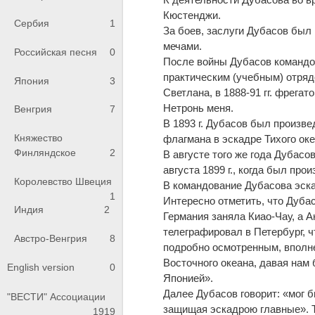
Кюстенджи.
Сербия
1
За боев, заслуги Дубасов был 
мечами.
Российская песня
0
После войны Дубасов командова
практическим (учебным) отрядо
Япония
3
Светлана, в 1888-91 гг. фрега
Нeтронь меня.
Венгрия
7
В 1893 г. Дубасов был произве
Княжество
флагмана в эскадре Тихого ок
Финляндское
2
В августе того же года Дубас
августа 1899 г., когда был прои
Королевство Швеция
В командование Дубасова эска
1
Интересно отметить, что Дубас
Индия
2
Германия заняла Киао-Чау, а 
телеграфировал в Петербург, ч
Австро-Венгрия
8
подробно осмотренным, вполне
Восточного океана, давая нам
English version
0
Японией».
Далее Дубасов говорит: «мог 
"ВЕСТИ" Ассоциации
защищая эскадрою главные». Т
1919