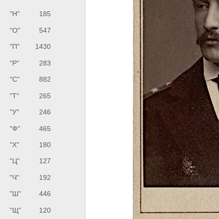
"Н"
185
"О"
547
"П"
1430
"Р"
283
"С"
882
"Т"
265
"У"
246
"Ф"
465
"Х"
180
"Ц"
127
"Ч"
192
"Ш"
446
"Щ"
120