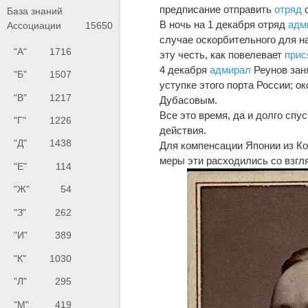
предписание отправить
отряд
с
База знаний
В ночь на 1 декабря отряд
адм
Ассоциации
15650
случае оскорбительного для н
"А"
1716
эту честь, как повелевает
прис
4 декабря
адмирал
Реунов за
"Б"
1507
уступке этого порта России; о
"В"
1217
Дубасовым.
Все это время, да и долго спу
"Г"
1226
действия.
"Д"
1438
Для компенсации Японии из Ко
меры эти расходились со взгл
"Е"
114
"Ж"
54
"З"
262
"И"
389
"К"
1030
"Л"
295
"М"
419