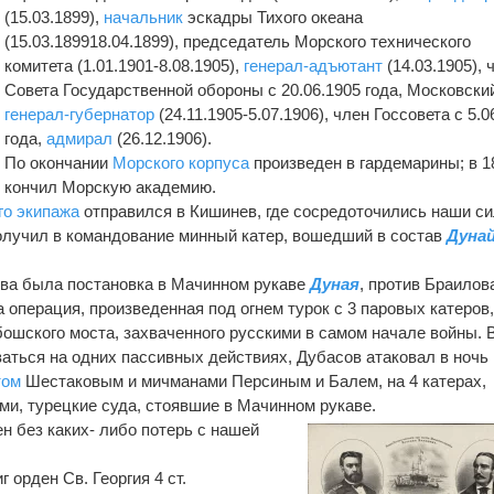
(15.03.1899),
начальник
эскадры Тихого океана
(15.03.189918.04.1899), председатель Морского технического
комитета (1.01.1901-8.08.1905),
генерал-адъютант
(14.03.1905), 
Совета Государственной обороны с 20.06.1905 года, Московски
генерал-губернатор
(24.11.1905-5.07.1906), член Госсовета с 5.0
года,
адмирал
(26.12.1906).
По окончании
Морского корпуса
произведен в гардемарины; в 18
кончил Морскую академию.
го экипажа
отправился в Кишинев, где сосредоточились наши с
олучил в командование минный катер, вошедший в состав
Дуна
ва была постановка в Мачинном рукаве
Дуная
, против Браилова
 операция, произведенная под огнем турок с 3 паровых катеров
ошского моста, захваченного русскими в самом начале войны. В
аться на одних пассивных действиях, Дубасов атаковал в ночь 
том
Шестаковым и мичманами Персиным и Балем, на 4 катерах,
и, турецкие суда, стоявшие в Мачинном рукаве.
 без каких- либо потерь с нашей
г орден Св. Георгия 4 ст.