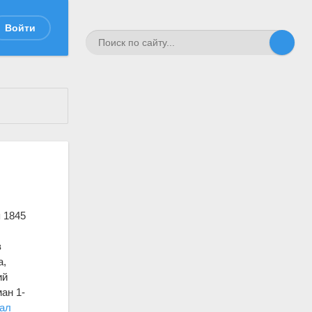
Войти
 1845
в
а,
ий
ан 1-
ал