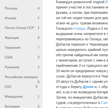
Командуя румынской лодкой
В
принял участие в постановке м
Польша
4
рукава, а затем, при переправ
на той же лодке пошел для де
Италия
7
атаки не дать туркам возможн
Песни Союза ССР
1
Галацкого
отряда
. Лодка и 2 к
выдержав огонь неприятеля в т
Франция
9
переправившись из Галаца, о
Дубасов перешел к Черноводам
Германия
7
целью определить крайний пун
обстреляв найденный им лагерь
США
3
с монитором, вступил с ним в 
приближение 2-го турецкого м
Румыния
2
10 июля он предпринял новую 
суше, Дубасов вернулся в Чер
Российская империя
24 августа Дубасов с одним у
8
оттуда к берегу
Дуная
и, т. об
СХС
0
нет, а на о-ве возведена батар
Македония
1
Затем, по инициативе Дубасов
судов, сосредоточенных в
Сил
Болгария
2
К деятельности Дубасова во в