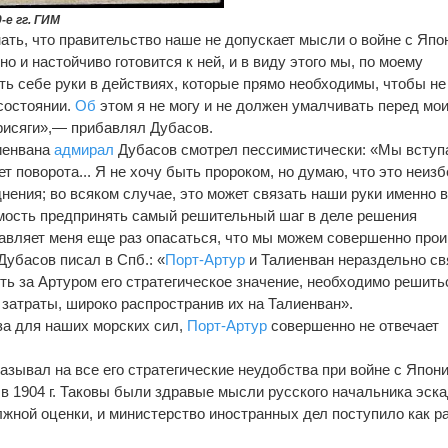
-е гг. ГИМ
ть, что правительство наше не допускает мысли о войне с Япо
о и настойчиво готовится к ней, и в виду этого мы, по моему
ь себе руки в действиях, которые прямо необходимы, чтобы не
состоянии.
Об
этом я не могу и не должен умалчивать перед мо
присяги»,— прибавлял Дубасов.
лиенвана
адмирал
Дубасов смотрел пессимистически: «Мы вступ
нет поворота... Я не хочу быть пророком, но думаю, что это неиз
нения; во всяком случае, это может связать наши руки именно в
имость предпринять самый решительный шаг в деле решения
тавляет меня еще раз опасаться, что мы можем совершенно прои
Дубасов писал в Спб.: «
Порт-Артур
и Талиенван нераздельно с
ть за Артуром его стратегическое значение, необходимо решить
затраты, широко распространив их на Талиенван».
за для наших морских сил,
Порт-Артур
совершенно не отвечает
зывал на все его стратегические неудобства при войне с Япони
в 1904 г. Таковы были здравые мысли русского начальника эск
лжной оценки, и министерство иностранных дел поступило как р