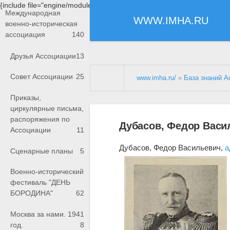
{include file="engine/modules/saperu/head.php"}
Международная
WWW.IMHA.RU
военно-историческая
ассоциация
140
Друзья Ассоциации
13
Совет Ассоциации
25
www.imha.ru/
»
База знаний А
Приказы,
циркулярные письма,
распоряжения по
Дубасов, Федор Васи
Ассоциации
11
Дубасов, Федор Васильевич,
а
Сценарные планы
5
Военно-исторический
фестиваль "ДЕНЬ
БОРОДИНА"
62
Москва за нами. 1941
год.
8