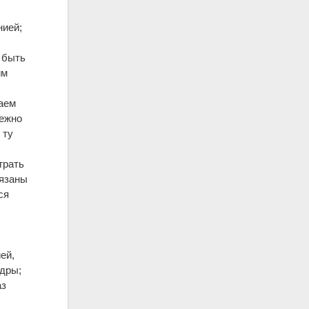
нией;
 быть
им
аем
бежно
 ту
грать
вязаны
ся
ей,
адры;
аз