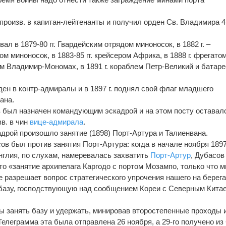
произв. в капитан-лейтенанты и получил орден Св. Владимира 4 
л в 1879-80 гг. Гвардейским отрядом миноносок, в 1882 г. –
м миноносок, в 1883-85 гг. крейсером Африка, в 1888 г. фрегато
том Владимир-Мономах, в 1891 г. кораблем Петр-Великий и батар
ден в контр-адмиралы и в 1897 г. поднял свой флаг младшего
еана.
ов был назначен командующим эскадрой и на этом посту оставал
зв. в чин
вице-адмирала
.
дрой произошло занятие (1898) Порт-Артура и Талиенвана.
ов был против занятия Порт-Артура: когда в начале ноября 1897 
Англия, по слухам, намеревалась захватить
Порт-Артур
, Дубасов
то «занятие архипелага Каргодо с портом Мозампо, только что 
 разрешает вопрос стратегического упрочения нашего на берег
 базу, господствующую над сообщением Кореи с Северным Кита
бы занять базу и удержать, минировав второстепенные проходы 
елеграмма эта была отправлена 26 ноября, а 29-го получено из