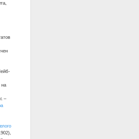
та,
гатов
ачен
Лейб-
 на
. –
ра
елого
1902),