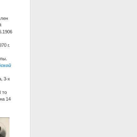
член
й
6.1906
70 г.
илы.
йской
, 3-х
,
 то
на 14