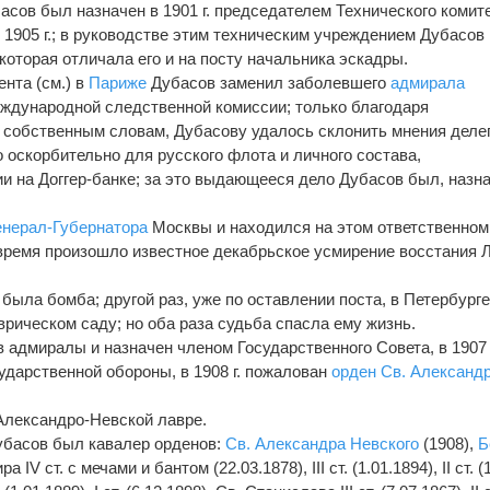
сов был назначен в 1901 г. председателем Технического комите
 1905 г.; в руководстве этим техническим учреждением Дубасов
которая отличала его и на посту начальника эскадры.
нта (см.) в
Париже
Дубасов заменил заболевшего
адмирала
еждународной следственной комиссии; только благодаря
 собственным словам, Дубасову удалось склонить мнения деле
 оскорбительно для русского флота и личного состава,
и на Доггер-банке; за это выдающееся дело Дубасов был, назн
енерал-Губернатора
Москвы и находился на этом ответственном
о время произошло известное декабрьское усмирение восстания 
.
ыла бомба; другой раз, уже по оставлении поста, в Петербурге
врическом саду; но оба раза судьба спасла ему жизнь.
 в адмиралы и назначен членом Государственного Совета, в 1907 г
ударственной обороны, в 1908 г. пожалован
орден Св. Александ
в Александро-Невской лавре.
басов был кавалер орденов:
Св. Александра Невского
(1908),
Б
 IV ст. с мечами и бантом (22.03.1878), III ст. (1.01.1894), II ст. (