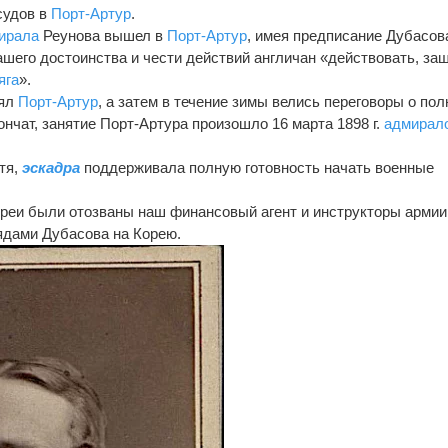
удов в
Порт-Артур
.
ирала
Реунова вышел в
Порт-Артур
, имея предписание Дубасов
ашего достоинства и чести действий англичан «действовать, з
яга
».
нял
Порт-Артур
, а затем в течение зимы велись переговоры о пол
кончат, занятие Порт-Артура произошло 16 марта 1898 г.
адмирал
стя,
эскадра
поддерживала полную готовность начать военные
реи были отозваны наш финансовый агент и инструкторы армии
ядами Дубасова на Корею.