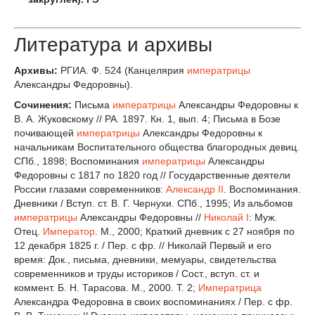
Литература и архивы
Архивы:
РГИА. Ф. 524 (Канцелярия
императрицы
Александры Федоровны).
Сочинения:
Письма
императрицы
Александры Федоровны к
В. А. Жуковскому // РА. 1897. Кн. 1, вып. 4; Письма в Бозе
почивающей
императрицы
Александры Федоровны к
начальникам Воспитательного общества благородных девиц.
СПб., 1898; Воспоминания
императрицы
Александры
Федоровны с 1817 по 1820 год // Государственные деятели
России глазами современников:
Александр II
. Воспоминания.
Дневники / Вступ. ст. В. Г. Чернухи. СПб., 1995; Из альбомов
императрицы
Александры Федоровны //
Николай I
: Муж.
Отец.
Император
. М., 2000; Краткий дневник с 27 ноября по
12 декабря 1825 г. / Пер. с фр. // Николай Первый и его
время: Док., письма, дневники, мемуары, свидетельства
современников и труды историков / Сост., вступ. ст. и
коммент. Б. Н. Тарасова. М., 2000. Т. 2;
Императрица
Александра Федоровна в своих воспоминаниях / Пер. с фр.