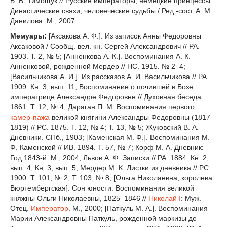
В. В. Тимощук // Русские императоры, немецкие принцессы:
Династические связи, человеческие судьбы / Ред.-сост. А. М.
Данилова. М., 2007.
Мемуары:
[Аксакова А. Ф.]. Из записок Анны Федоровны
Аксаковой / Сообщ. вел. кн. Сергей Александрович // РА.
1903. Т. 2, № 5; [Анненкова А. К.]. Воспоминания А. К.
Анненковой, рожденной Мердер // НС. 1915. № 2–4;
[Васильчикова А. И.]. Из рассказов А. И. Васильчикова // РА.
1909. Кн. 3, вып. 11; Воспоминание о почившей в Бозе
императрице Александре Федоровне // Духовная беседа.
1861. Т. 12, № 4; Дараган П. М. Воспоминания первого
камер-пажа
великой княгини Александры Федоровны (1817–
1819) // РС. 1875. Т. 12, № 4; Т. 13, № 5; Жуковский В. А.
Дневники. СПб., 1903; [Каменская М. Ф.]. Воспоминания М.
Ф. Каменской // ИВ. 1894. Т. 57, № 7; Корф М. А. Дневник:
Год 1843-й. М., 2004; Львов А. Ф. Записки // РА. 1884. Кн. 2,
вып. 4; Кн. 3, вып. 5; Мердер М. К. Листки из дневника // РС.
1900. Т. 101, № 2; Т. 103, № 8; [Ольга Николаевна, королева
Вюртембергская]. Сон юности: Воспоминания великой
княжны Ольги Николаевны, 1825–1846 //
Николай I
: Муж.
Отец.
Император
. М., 2000; [Паткуль М. А.]. Воспоминания
Марии Александровны Паткуль, рожденной маркизы де