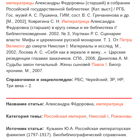
императрицы
Александры Федоровны (старшей) в собрании
Российской государственной библиотеки: [Кат. выст.] / РГБ,
Гос. музей А. С. Пушкина, ГИМ; сост. В. С. Гречанинова и др.
[М., 2002]; Ковригина С. Н.
Императрица
Александра
Федоровна (старшая) в кругу семьи и ее библиотека //
Библиотековедение. 2002. № 3; Уортман Р. С. Сценарии
власти: Мифы и церемонии русской монархии. Т. 1. От
Петра
Великого
до смерти Николая I: Материалы и исслед. М.,
2002; Лосева А. С. «Себя как в зеркале я вижу...»: Царские
резиденции глазами заказчиков. СПб., 2006; Данилова А. М.
Судьбы закон печальный. Жены сыновей
Павла I
: Биогр.
хроники. М., 2007.
Справочники и энциклопедии:
РБС; Черейский; ЗР; НР;
Три века – 2.
Название статьи:
Александра Фёдоровна,
императрица
Категория темы:
Российская империя
,
Николай I
,
Романовы
Источник статьи:
Кузьмин Ю.А. Российская императорская
фамилия (1797-1917). Биобиблиографический справочник.