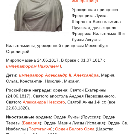
императрица
.
Урожденная принцесса
Фредерика-Луиза-
Шарлотта-Вильгельмина
Прусская, дочь короля
Фридриха-Вильгельма III и
Луизы-Августы-
Вильгельмины, урожденной принцессы Мекленбург-
Стрелицкой.
Миропомазана 24.06.1817. В браке с 01.07.1817 с
императором Николаем I
.
Дети:
император Александр II
,
Александра
, Мария,
Ольга, Константин, Николай, Михаил.
Российские награды:
ордена: Святой Екатерины
(24.06.1817), Святого апостола Андрея Первозванного,
Святого
Александра Невского
, Святой Анны 1-й ст. (все
22.08.1826).
Иностранные ордена:
Орден Луизы (Пруссия); Орден
Терезы (
Бавария
); Орден Марии Луизы (Испания); Орден Св.
Изабеллы (
Португалия
);
Орден Белого Орла
(Царство