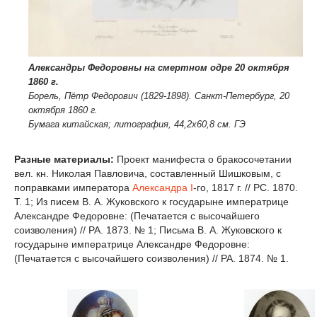
Александры Федоровны на смертном одре 20 октября
1860 г.
Борель, Пётр Федорович (1829-1898). Санкт-Петербург, 20
октября 1860 г.
Бумага китайская; литография, 44,2х60,8 см. ГЭ
Разные материалы:
Проект манифеста о бракосочетании
вел. кн. Николая Павловича, составленный Шишковым, с
поправками императора
Александра I
-го, 1817 г. // РС. 1870.
Т. 1; Из писем В. А. Жуковского к государыне императрице
Александре Федоровне: (Печатается с высочайшего
соизволения) // РА. 1873. № 1; Письма В. А. Жуковского к
государыне императрице Александре Федоровне:
(Печатается с высочайшего соизволения) // РА. 1874. № 1.