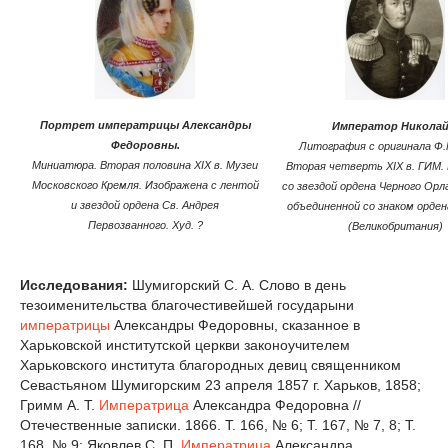
Портрет императрицы Александры
Император Николай 
Федоровны.
Литография с оригинала Ф.
Миниатюра. Вторая половина XIX в. Музеи
Вторая четверть XIX в. ГИМ.
Московского Кремля. Изображена с лентой
со звездой ордена Черного Орла
и звездой ордена Св. Андрея
объединенной со знаком орден
Первозванного. Худ. ?
(Великобритания)
Исследования:
Шумигорский С. А. Слово в день
тезоименительства благочестивейшей государыни
императрицы
Александры Федоровны, сказанное в
Харьковской институтской церкви законоучителем
Харьковского института благородных девиц священником
Севастьяном Шумигорским 23 апреля 1857 г. Харьков, 1858;
Гримм А. Т.
Императрица
Александра Федоровна //
Отечественные записки. 1866. Т. 166, № 6; Т. 167, № 7, 8; Т.
168, № 9; Яковлев С. П.
Императрица
Александра