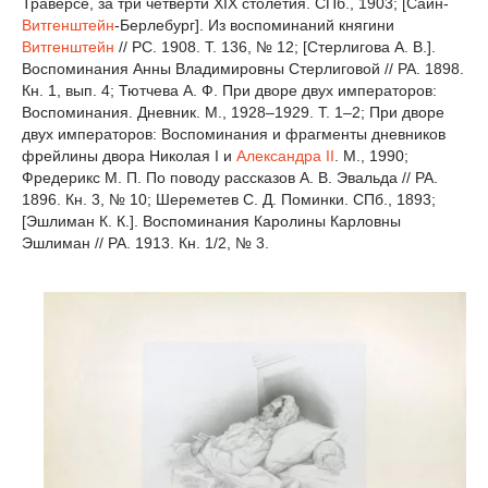
Траверсе, за три четверти XIX столетия. СПб., 1903; [Сайн-
Витгенштейн
-Берлебург]. Из воспоминаний княгини
Витгенштейн
// РС. 1908. Т. 136, № 12; [Стерлигова А. В.].
Воспоминания Анны Владимировны Стерлиговой // РА. 1898.
Кн. 1, вып. 4; Тютчева А. Ф. При дворе двух императоров:
Воспоминания. Дневник. М., 1928–1929. Т. 1–2; При дворе
двух императоров: Воспоминания и фрагменты дневников
фрейлины двора Николая I и
Александра II
. М., 1990;
Фредерикс М. П. По поводу рассказов А. В. Эвальда // РА.
1896. Кн. 3, № 10; Шереметев С. Д. Поминки. СПб., 1893;
[Эшлиман К. К.]. Воспоминания Каролины Карловны
Эшлиман // РА. 1913. Кн. 1/2, № 3.