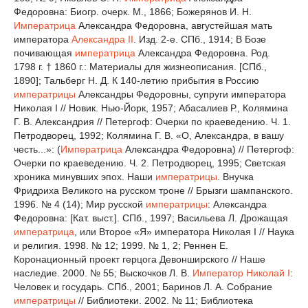
Федоровна: Биогр. очерк. М., 1866; Божерянов И. Н.
Императрица
Александра Федоровна, августейшая мать
императора
Александра II
. Изд. 2-е. СПб., 1914; В Бозе
почивающая
императрица
Александра Федоровна. Род.
1798 г. † 1860 г.: Материалы для жизнеописания. [СПб.,
1890]; Тальберг Н. Д. К 140-летию прибытия в Россию
императрицы
Александры Федоровны, супруги императора
Николая I // Новик. Нью-Йорк, 1957; Абасалиев Р., Колямина
Г. В. Александрия // Петергоф: Очерки по краеведению. Ч. 1.
Петродворец, 1992; Колямина Г. В. «О, Александра, в вашу
честь...»: (
Императрица
Александра Федоровна) // Петергоф:
Очерки по краеведению. Ч. 2. Петродворец, 1995; Светская
хроника минувших эпох. Наши
императрицы
. Внучка
Фридриха Великого на русском троне // Брызги шампанского.
1996. № 4 (14); Мир русской
императрицы
: Александра
Федоровна: [Кат. выст.]. СПб., 1997; Васильева Л. Дрожащая
императрица
, или Второе «Я» императора Николая I // Наука
и религия. 1998. № 12; 1999. № 1, 2; Реннен Е.
Коронационный проект герцога Девонширского // Наше
наследие. 2000. № 55; Выскочков Л. В.
Император
Николай I
:
Человек и государь. СПб., 2001; Баринов Л. А. Собрание
императрицы
// Библиотеки. 2002. № 11; Библиотека