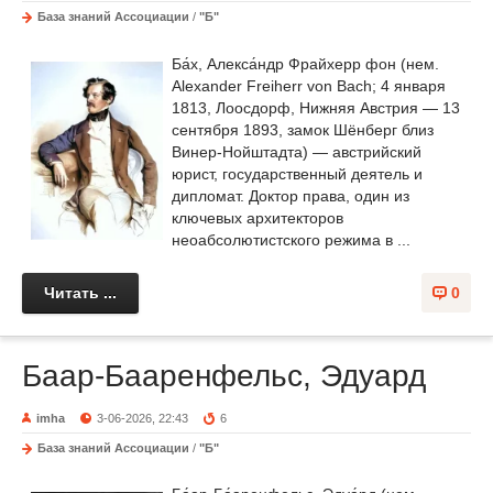
База знаний Ассоциации
/
"Б"
Ба́х, Алекса́ндр Фрайхерр фон (нем.
Alexander Freiherr von Bach; 4 января
1813, Лоосдорф, Нижняя Австрия — 13
сентября 1893, замок Шёнберг близ
Винер-Нойштадта) — австрийский
юрист, государственный деятель и
дипломат. Доктор права, один из
ключевых архитекторов
неоабсолютистского режима в ...
Читать ...
0
Баар-Бааренфельс, Эдуард
imha
3-06-2026, 22:43
6
База знаний Ассоциации
/
"Б"