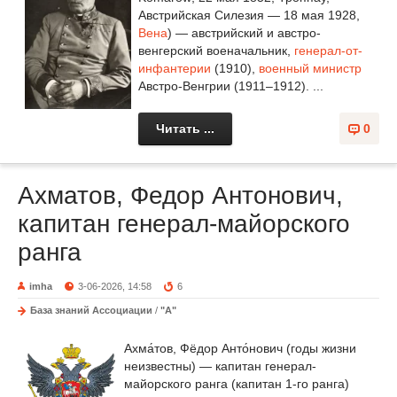
Австрийская Силезия — 18 мая 1928,
Вена
) — австрийский и австро-
венгерский военачальник,
генерал-от-
инфантерии
(1910),
военный министр
Австро-Венгрии (1911–1912). ...
Читать ...
0
Ахматов, Федор Антонович,
капитан генерал-майорского
ранга
imha
3-06-2026, 14:58
6
База знаний Ассоциации
/
"А"
Ахма́тов, Фёдор Анто́нович (годы жизни
неизвестны) — капитан генерал-
майорского ранга (капитан 1-го ранга)