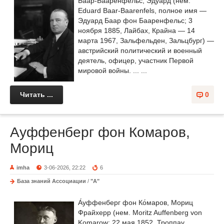
Ба́ар-Ба́аренфельс, Эдуа́рд (нем.
Eduard Baar-Baarenfels, полное имя —
Эдуард Баар фон Бааренфельс; 3
ноября 1885, Лайбах, Крайна — 14
марта 1967, Зальфельден, Зальцбург) —
австрийский политический и военный
деятель, офицер, участник Первой
мировой войны. ... ...
Читать ...
0
Ауффенберг фон Комаров,
Мориц
imha
3-06-2026, 22:22
6
База знаний Ассоциации
/
"А"
А́уффенберг фон Ко́маров, Мориц
Фрайхерр (нем. Moritz Auffenberg von
Komarow; 22 мая 1852, Троппау,