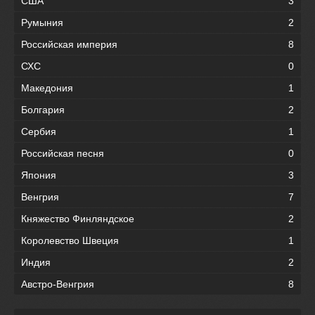
США
3
Румыния
2
Российская империя
8
СХС
0
Македония
1
Болгария
2
Сербия
1
Российская песня
0
Япония
3
Венгрия
7
Княжество Финляндское
2
Королевство Швеция
1
Индия
2
Австро-Венгрия
8