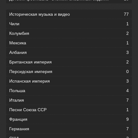
Историческая музыка и видео
77
Чили
1
Колумбия
2
Мексика
1
Албания
3
Британская империя
2
Персидская империя
0
Испанская империя
3
Польша
4
Италия
7
Песни Союза ССР
1
Франция
9
Германия
7