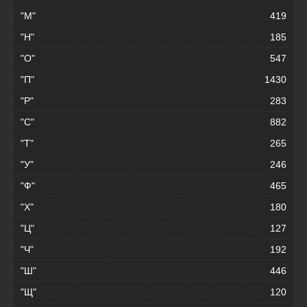
"М"
419
"Н"
185
"О"
547
"П"
1430
"Р"
283
"С"
882
"Т"
265
"У"
246
"Ф"
465
"Х"
180
"Ц"
127
"Ч"
192
"Ш"
446
"Щ"
120