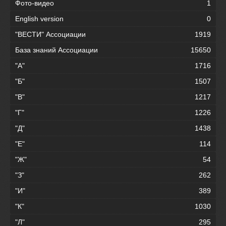
Фото-видео
1
English version
0
"ВЕСТИ" Ассоциации
1919
База знаний Ассоциации
15650
"А"
1716
"Б"
1507
"В"
1217
"Г"
1226
"Д"
1438
"Е"
114
"Ж"
54
"З"
262
"И"
389
"К"
1030
"Л"
295