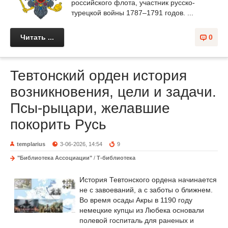
российского флота, участник русско-
турецкой войны 1787–1791 годов. ...
Читать ...
0
Тевтонский орден история
возникновения, цели и задачи.
Псы-рыцари, желавшие
покорить Русь
templarius
3-06-2026, 14:54
9
"Библиотека Ассоциации"
/
Т-библиотека
История Тевтонского ордена начинается
не с завоеваний, а с заботы о ближнем.
Во время осады Акры в 1190 году
немецкие купцы из Любека основали
полевой госпиталь для раненых и