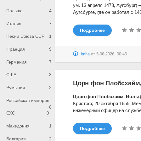
ум. 13 апреля 1478, Аугсбург)
Польша
4
Аугсбурге, где он работал с 146
Италия
7
Подробнее
Песни Союза ССР
1
Франция
9
imha
от
5-06-2026, 00:43
Германия
7
США
3
Цорн фон Плобсхайм
Румыния
2
Цорн фон Пло́бсхайм, Вольф
Российская империя
Кристоф; 20 октября 1655, Мё
8
инженерный офицер на службе г
СХС
0
Македония
1
Подробнее
Болгария
2