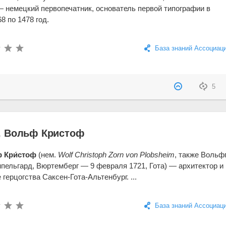
 — немецкий первопечатник, основатель первой типографии в
8 по 1478 год.
База знаний Ассоциац
5
, Вольф Кристоф
 Кри́стоф
(нем.
Wolf Christoph Zorn von Plobsheim
, также Вольф
мпельгард, Вюртемберг — 9 февраля 1721, Гота) — архитектор и
ерцогства Саксен-Гота-Альтенбург. ...
База знаний Ассоциац