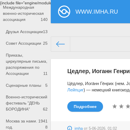
{include file="engine/modules/saperu/head.php"}
Международная
WWW.IMHA.RU
военно-историческая
ассоциация
140
Друзья Ассоциации
13
Совет Ассоциации
25
Приказы,
www.imha.ru/
» Материалы за 
циркулярные письма,
распоряжения по
Цедлер, Иоганн Генри
Ассоциации
11
Це́длер, Иога́нн Ге́нрих (нем. 
Сценарные планы
5
Лейпциг
) — немецкий книгоизда
Военно-исторический
фестиваль "ДЕНЬ
Подробнее
БОРОДИНА"
62
Москва за нами. 1941
год.
8
imha
от
5-06-2026, 01:02