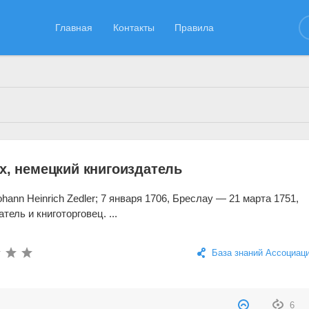
Главная
Контакты
Правила
05.06.2026
х, немецкий книгоиздатель
Johann Heinrich Zedler; 7 января 1706, Бреслау — 21 марта 1751,
тель и книготорговец. ...
База знаний Ассоциац
6