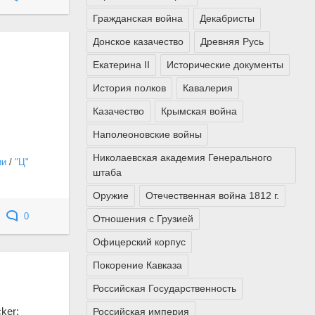
Гражданская война
Декабристы
Донское казачество
Древняя Русь
Екатерина II
Исторические документы
История полков
Кавалерия
Казачество
Крымская война
Наполеоновские войны
Николаевская академия Генерального
ии
/
"Ц"
штаба
Оружие
Отечественная война 1812 г.
0
Отношения с Грузией
Офицерский корпус
Покорение Кавказа
Российская Государственность
ker;
Российская империя