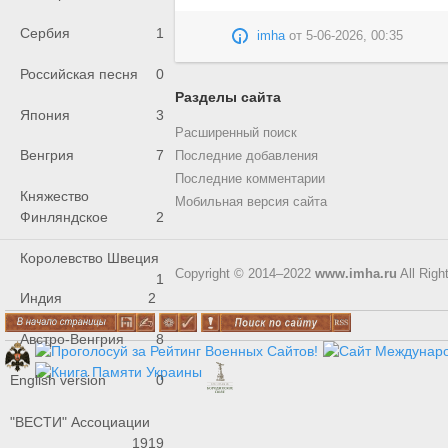
Сербия
1
imha
от
5-06-2026, 00:35
Российская песня
0
Разделы сайта
Япония
3
Расширенный поиск
Венгрия
7
Последние добавления
Последние комментарии
Княжество
Мобильная версия сайта
Финляндское
2
Королевство Швеция
Copyright © 2014–2022
www.imha.ru
All Righ
1
Индия
2
Австро-Венгрия
8
English version
0
"ВЕСТИ" Ассоциации
1919