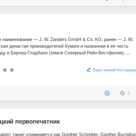
е наименование — J. W. Zanders GmbH & Co. KG, ранее — J. W.
нская династия производителей бумаги и названная в её честь
оду в Бергиш-Гладбахе (земля Северный Рейн-Вестфалия). ...
База знаний Ассоциац
7
ецкий первопечатник
Zainer; также упоминается как Günther Schreiber, Günther Buchdruc