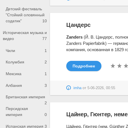
Детский фестиваль
"Стойкий оловянный
содатик"
10
Цандерс
Историческая музыка и
Zanders
(Й. В. Цандерс, полно
видео
77
Zanders Papierfabrik) — герма
компания, основанная в 1829 г
Чили
1
Колумбия
2
Подробнее
Мексика
1
Албания
3
imha
от
5-06-2026, 00:55
Британская империя
2
Персидская
Цайнер, Гюнтер, нем
империя
0
Испанская империя
3
Ца́йнер, Гю́нтер (нем. Günther 