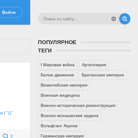
Войти
ПОПУЛЯРНОЕ
ТЕГИ
I Мировая война
Артиллерия
Белое движение
Британская империя
Византийская империя
Военная медицина
Военно-историческая реконструкция
ии
/
"Ц"
Военно-монашеские ордена
Вольфганг Акунов
Германская империя
0