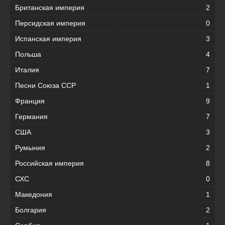
Британская империя
2
Персидская империя
0
Испанская империя
3
Польша
4
Италия
7
Песни Союза ССР
1
Франция
9
Германия
7
США
3
Румыния
2
Российская империя
8
СХС
0
Македония
1
Болгария
2