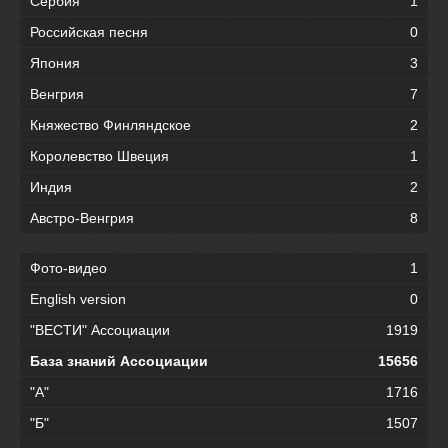
Сербия
1
Российская песня
0
Япония
3
Венгрия
7
Княжество Финляндское
2
Королевство Швеция
1
Индия
2
Австро-Венгрия
8
Фото-видео
1
English version
0
"ВЕСТИ" Ассоциации
1919
База знаний Ассоциации
15656
"А"
1716
"Б"
1507