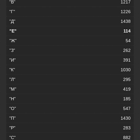
"В"
1217
"Г"
1226
"Д"
1438
"Е"
114
"Ж"
54
"З"
262
"И"
391
"К"
1030
"Л"
295
"М"
419
"Н"
185
"О"
547
"П"
1430
"Р"
283
"С"
882