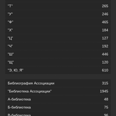
"Т"
265
"У"
246
"Ф"
465
"Х"
184
"Ц"
127
"Ч"
192
"Ш"
446
"Щ"
120
"Э, Ю, Я"
610
Библиография Ассоциации
315
"Библиотека Ассоциации"
1945
А-библиотека
48
Б-библиотека
75
В-библиотека
96