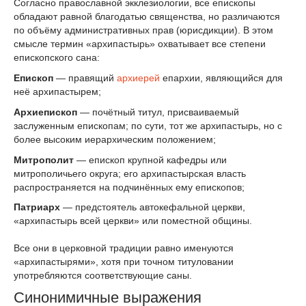
Согласно православной экклезиологии, все епископы
обладают равной благодатью священства, но различаются
по объёму административных прав (юрисдикции). В этом
смысле термин «архипастырь» охватывает все степени
епископского сана:
Епископ
— правящий
архиерей
епархии, являющийся для
неё архипастырем;
Архиепископ
— почётный титул, присваиваемый
заслуженным епископам; по сути, тот же архипастырь, но с
более высоким иерархическим положением;
Митрополит
— епископ крупной кафедры или
митрополичьего округа; его архипастырская власть
распространяется на подчинённых ему епископов;
Патриарх
— предстоятель автокефальной церкви,
«архипастырь всей церкви» или поместной общины.
Все они в церковной традиции равно именуются
«архипастырями», хотя при точном титуловании
употребляются соответствующие саны.
Синонимичные выражения