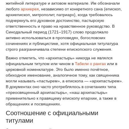
житийной литературе и актовом материале. Им обозначали
любого
архиерея
, независимо от конкретного сана (епископ,
архиепископ, митрополит, патриарх), когда требовалось
подчеркнуть его духовное достоинство, пастырскую
ответственность и право на нравственное руководство. В
Синодальный период (1721–1917) слово продолжало
активно использоваться в проповедях, богословских
сочинениях и публицистике, хотя официальная титулатура
строго разграничивала степени епископского служения.
Важно отметить, что «архипастырь» никогда не являлся
официальным титулом или чином в
Табели о рангах
или в
церковной номенклатуре. Это было именно почётное,
обиходное именование, аналогичное тому, как священника
могли называть «пастырем», а епископа — «архипастырем».
В документах оно часто употреблялось в сочетаниях типа
«преосвященный архипастырь», «наш архипастырь»
применительно к правящему епископу епархии, а также в
обращениях и посвящениях.
Соотношение с официальными
титулами