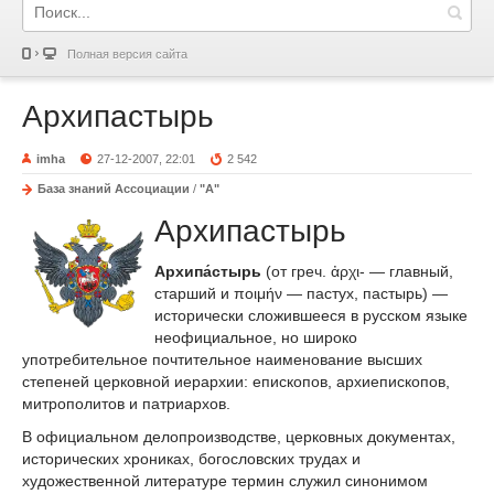
Полная версия сайта
Архипастырь
imha
27-12-2007, 22:01
2 542
База знаний Ассоциации
/
"А"
Архипастырь
Архипа́стырь
(от греч. ἀρχι- — главный,
старший и ποιμήν — пастух, пастырь) —
исторически сложившееся в русском языке
неофициальное, но широко
употребительное почтительное наименование высших
степеней церковной иерархии: епископов, архиепископов,
митрополитов и патриархов.
В официальном делопроизводстве, церковных документах,
исторических хрониках, богословских трудах и
художественной литературе термин служил синонимом