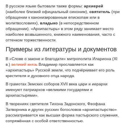
В русском языке бытовали также формы:
архиерей
(наиболее близкий официальный синоним),
святитель
(при
обращении к канонизированным епископам или в
молитвословиях),
владыко
(в непосредственном
обращении). «Архипастырь» в этом ряду занимает место
наиболее возвышенного, книжного наименования, часто с
оттенком торжественности.
Примеры из литературы и документов
В «Слове о законе и благодати» митрополита Илариона (XI
в.)
великий князь
Владимир прославляется как
«архипастырь» Русской земли, что подчёркивает его роль
крестителя и духовного отца народа.
В грамотах Земских соборов XVII века цари и иерархи
именуют патриархов «великими государями и
архипастырями».
В творениях святителя Тихона Задонского, Феофана
Затворника и других русских богословов «архипастырство»
рассматривается как высшая форма пастырского служения,
сопряжённая с особой ответственностью.