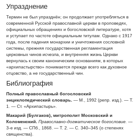
Упразднение
Термин не был упразднён; он продолжает употребляться в
современной Русской православной церкви в проповедях,
официальных обращениях и богословской литературе, хотя
и уступает по частоте официальным титулам. Однако с 1917
года, после падения монархии и уничтожения сословной
системы, прежняя государственная регламентация
церковных чинов исчезла, и внутренняя жизнь Церкви
вернулась к своим каноническим основаниям, в которых
«архипастырство» понимается прежде всего как духовное
отцовство, а не государственный чин.
Библиография
Полный православный богословский
энциклопедический словарь.
— М., 1992 (репр. изд.). — Т.
1. — Ст. «Архипастырь».
Макарий (Булгаков), митрополит Московский и
Коломенский.
Православно-догматическое богословие.
—
3-е изд. — СПб., 1868. — Т. 2. — С. 340–345 (о степенях
священства).