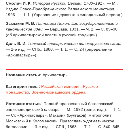
Смолич И. К.
История Русской Церкви. 1700–1917.
— М.:
Изд-во Спасо-Преображенского Валаамского монастыря,
1996. — Ч. 1. (Управление церковью в синодальный период.)
Зызыкин М. В.
Патриарх Никон. Его государственные и
канонические идеи.
— Варшава, 1931. — Ч. 2. — С. 85–90
(об архипастырской власти в русской традиции).
Даль В. И.
Толковый словарь живого великорусского языка.
— 2-е изд. — СПб., 1880. — Т. 1. — С. 24 (определение
«архипастырь»).
Название статьи:
Архипастырь
Категория темы:
Российская империя
,
Русское
монашество
,
Военно-монашеские ордена
Источник статьи:
Полный православный богословский
энциклопедический словарь. — М., 1992 (репр. изд.). — Т. 1.
— Ст. «Архипастырь». Макарий (Булгаков), митрополит
Московский и Коломенский. Православно-догматическое
богословие. — 3-е изд. — СПб., 1868. — Т. 2. — С. 340–345