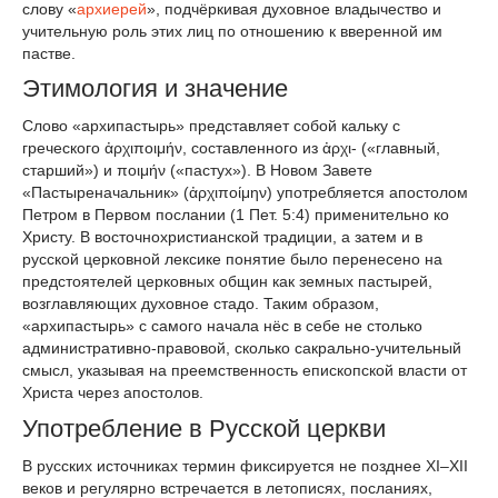
слову «
архиерей
», подчёркивая духовное владычество и
учительную роль этих лиц по отношению к вверенной им
пастве.
Этимология и значение
Слово «архипастырь» представляет собой кальку с
греческого ἀρχιποιμήν, составленного из ἀρχι- («главный,
старший») и ποιμήν («пастух»). В Новом Завете
«Пастыреначальник» (ἀρχιποίμην) употребляется апостолом
Петром в Первом послании (1 Пет. 5:4) применительно ко
Христу. В восточнохристианской традиции, а затем и в
русской церковной лексике понятие было перенесено на
предстоятелей церковных общин как земных пастырей,
возглавляющих духовное стадо. Таким образом,
«архипастырь» с самого начала нёс в себе не столько
административно-правовой, сколько сакрально-учительный
смысл, указывая на преемственность епископской власти от
Христа через апостолов.
Употребление в Русской церкви
В русских источниках термин фиксируется не позднее XI–XII
веков и регулярно встречается в летописях, посланиях,