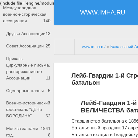
{include file="engine/modules/saperu/head.php"}
Международная
WWW.IMHA.RU
военно-историческая
ассоциация
140
Друзья Ассоциации
13
Совет Ассоциации
25
www.imha.ru/
»
База знаний А
Приказы,
циркулярные письма,
распоряжения по
Лейб-Гвардии 1-й С
Ассоциации
11
батальон
Сценарные планы
5
Лейб-Гвардии 1-
Военно-исторический
ВЕЛИЧЕСТВА бат
фестиваль "ДЕНЬ
БОРОДИНА"
62
Старшинство батальона с 1856 
Батальонный праздник 17 апре
Москва за нами. 1941
Батальон вхлдил в Гвардейску
год.
8