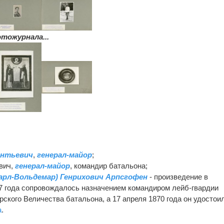
тожурнала...
ентьевич
,
генерал-майор
;
вич,
генерал-майор
, командир батальона;
арл-Вольдемар) Генрихович Арпсгофен
- произведение в
67 года сопровождалось назначением командиром лейб-гвардии
ского Величества батальона, а 17 апреля 1870 года он удостои
а
.