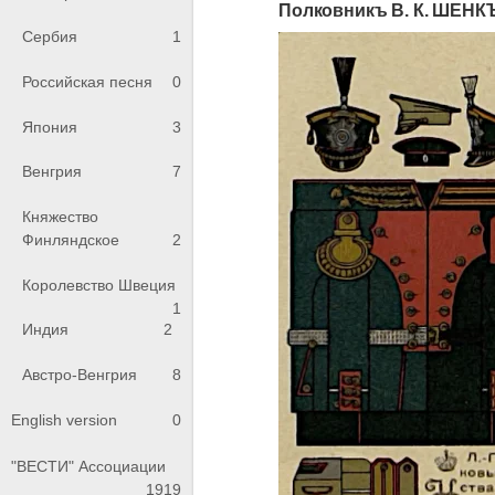
Полковникъ В. К. ШЕНКЪ
Сербия
1
Российская песня
0
Япония
3
Венгрия
7
Княжество
Финляндское
2
Королевство Швеция
1
Индия
2
Австро-Венгрия
8
English version
0
"ВЕСТИ" Ассоциации
1919