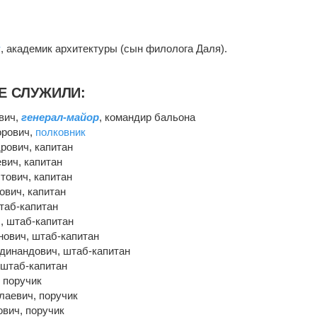
ч
, академик архитектуры (сын филолога Даля).
НЕ СЛУЖИЛИ:
вич,
генерал-майор
, командир бальона
орович,
полковник
рович, капитан
вич, капитан
тович, капитан
ович, капитан
таб-капитан
, штаб-капитан
нович, штаб-капитан
динандович, штаб-капитан
 штаб-капитан
 поручик
лаевич, поручик
ович, поручик