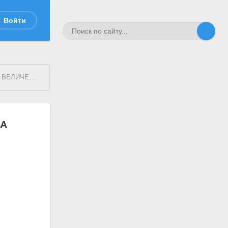
Войти
А батальон
ВА