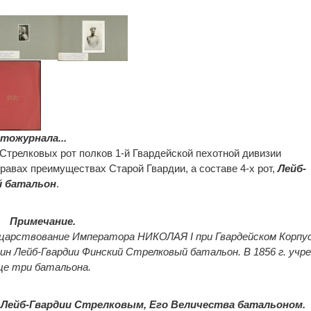
тожурнала...
в Стрелковых рот полков 1-й Гвардейской пехотной дивизии
равах преимуществах Старой Гвардии, а составе 4-х рот,
Лейб-
й батальон
.
Примечание.
 царствование Императора НИКОЛАЯ I при Гвардейском Корпу
ин Лейб-Гвардии Финский Стрелковый батальон. В 1856 г. учр
ще три батальона.
н
Лейб-Гвардии Стрелковым, Его Величества батальоном.