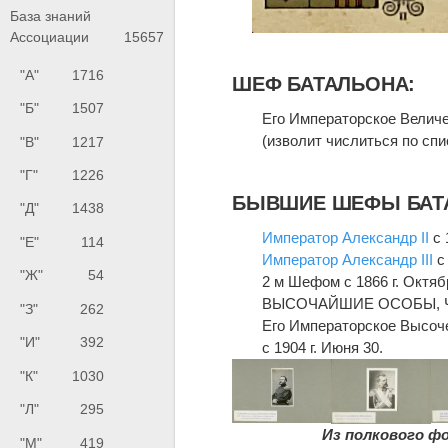
База знаний
Ассоциации
15657
"А"
1716
ШЕФ БАТАЛЬОНА:
"Б"
1507
Его Императорское Велич
(изволит числиться по спис
"В"
1217
"Г"
1226
БЫВШИЕ ШЕФЫ БАТ
"Д"
1438
Император
Александр II
с 
"Е"
114
Император
Александр III
с 
"Ж"
54
2 м Шефом с 1866 г. Октябр
ВЫСОЧАЙШИЕ ОСОБЫ, 
"З"
262
Его Императорское Высоч
"И"
392
с 1904 г. Июня 30.
"К"
1030
"Л"
295
Из полкового фо
"М"
419