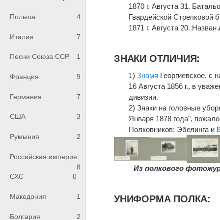
1870 г. Августа 31. Батал
Польша
4
Гвардейской Стрелковой б
1871 г. Августа 20. Назван
Италия
7
Песни Союза ССР
1
ЗНАКИ ОТЛИЧИЯ:
1)
Знамя
Георгиевское, с 
Франция
9
16 Августа 1856 г., в уваж
Германия
7
дивизии.
2) Знаки на головные убор
США
3
Января 1878 года", пожало
Полковников: Эбелинга и
Румыния
2
Российская империя
8
Из полкового фотожурн
СХС
0
Македония
1
УНИФОРМА ПОЛКА:
Болгария
2