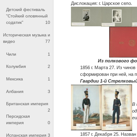
Дислокация: г. Царское село.
Детский фестиваль
"Стойкий оловянный
содатик"
10
Историческая музыка и
видео
77
Чили
1
Из полкового фо
Колумбия
2
1856 г. Марта 27. Из чино
сформирован при ней, на п
Мексика
1
Гвардии 1-й Стрелковы
Албания
3
Британская империя
В
2
од
Персидская
е
империя
0
1857 г. Декабря 25. Назва
Испанская империя
3