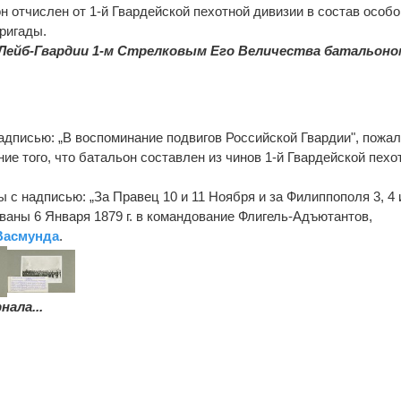
ьон отчислен от 1-й Гвардейской пехотной дивизии в состав особо
ригады.
Лейб-Гвардии 1-м Стрелковым Его Величества батальоно
надписью: „В воспоминание подвигов Российской Гвардии", пожа
ение того, что батальон составлен из чинов 1-й Гвардейской пехо
ы с надписью: „За Правец 10 и 11 Ноября и за Филиппополя 3, 4 
ваны 6 Января 1879 г. в командование Флигель-Адъютантов,
Васмунда
.
ала...