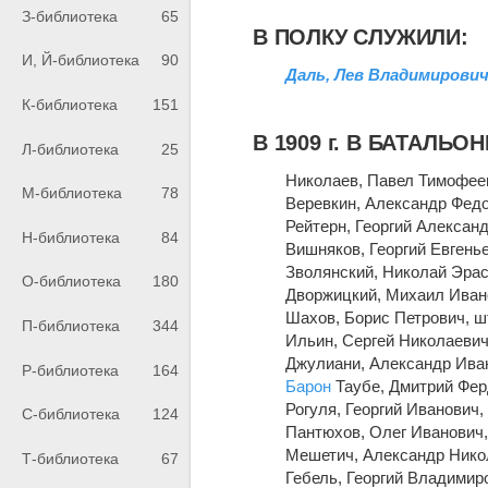
З-библиотека
65
В ПОЛКУ СЛУЖИЛИ:
И, Й-библиотека
90
Даль, Лев Владимирови
К-библиотека
151
В 1909 г. В БАТАЛЬО
Л-библиотека
25
Николаев, Павел Тимофее
М-библиотека
78
Веревкин, Александр Фед
Рейтерн, Георгий Александ
Н-библиотека
84
Вишняков, Георгий Евгенье
Зволянский, Николай Эрас
О-библиотека
180
Дворжицкий, Михаил Иван
Шахов, Борис Петрович, ш
П-библиотека
344
Ильин, Сергей Николаевич
Джулиани, Александр Ива
Р-библиотека
164
Барон
Таубе, Дмитрий Фер
Рогуля, Георгий Иванович,
С-библиотека
124
Пантюхов, Олег Иванович,
Мешетич, Александр Нико
Т-библиотека
67
Гебель, Георгий Владимир