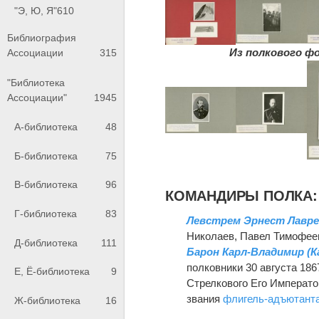
"Э, Ю, Я"
610
Библиография
Из полкового фо
Ассоциации
315
"Библиотека
Ассоциации"
1945
А-библиотека
48
Б-библиотека
75
В-библиотека
96
КОМАНДИРЫ ПОЛКА:
Г-библиотека
83
Левстрем Эрнест Лавр
Николаев, Павел Тимофее
Д-библиотека
111
Барон Карл-Владимир (К
полковники 30 августа 18
Е, Ё-библиотека
9
Стрелкового Его Император
звания
флигель-адъютант
Ж-библиотека
16