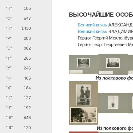
"Н"
185
ВЫСОЧАЙШИЕ ОСОБЫ
"О"
547
Великий князь
АЛЕКСАНДР А
"П"
1430
Великий князь
ВЛАДИМИР А
Герцог Георгий Мекленбург-
"Р"
283
Герцог Георг Георгиевич Ме
"С"
882
"Т"
265
"У"
246
Из полкового фо
"Ф"
465
"Х"
184
"Ц"
127
"Ч"
192
"Ш"
446
"Щ"
120
Из полкового фо