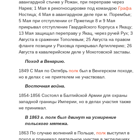
авангардной стычке у Рожан, при переправе через
Нарев; 1 Мая в рекогносцировке под командою
Графа
Ностица; 4 Мая в авангардном деле при м. Порембье;
5 Мая при отступлении от Пржетице 8 и 9 Мая
прикрывал отступление Гвардейского Корпуса к Якацу;
13 Мая защищал переправу у Якац, через ручей Рух; 3
Августа в сражении Тополевым; 25 Августа на правом
фланге позиции у Раховца прикрывал Артиллерию; 26
Августа в кавалерийском деле у Мокотовской заставы.
Поход в Венгрию.
1849 С Мая по Октябрь
полк
был в Венгерском походе,
но в делах с не приятелем не участвовал.
Восточная война.
1854-1856 Состоял в Балтийской Армии для охраны
западной границы Империи, но в делах участия также
не принимал.
В 1863 г. полк был двинут на усмирение
польского мятежа.
1863 По случаю волнений в Польше,
полк
выступил в
поход и принимал
деятельное
участие в экспедициях