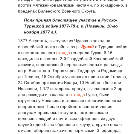
против мятежников мелкими частями, по эскадронно, в
пределах Виленского Военного Округа.
Полк принял блестящее участие в Русско-
Турецкой войне 1877-78 г. г. (Новачин, 10-го
ноября 1877 г.).
1877 Августа 4, выступил из Чудова в поход на
европейский театр войны, за р.
Дунай
в Турцию, войдя
в состав запасного
отряда
генерала Гурко; 6-16
находился в составе 2-й Гвардейской Кавалерийской
дивизии, содержавшей передовые посты и разъезды
по р. Вид от дер. Тарос через Тадорнул и Радомирце
до Телиша; 18 Октября участвовал при взятии Телиша;
24 Октября при взятии Врацы; 10 Ноября в бою при
Новачени, 1
1
/
2
эскадрона драгун, высланные с 2 ор.
для разведки и заслона от
отряда
Гурко, были
окружены у Новачина и атакованы многочисленным
неприятелем. После геройского сопротивления
драгунам пришлось отступить, потеряв около
половины людей и почти всех офицеров; из двух
орудий одно было сброшено в кручу, а другое после
отчаян, обороны захвачено черкесами. 3. офицера,