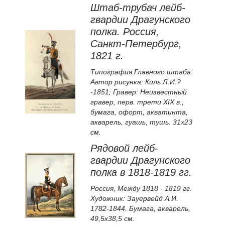
Штаб-трубач лейб-
гвардии Драгунского
полка. Россия,
Санкт-Петербург,
1821 г.
Типография Главного штаба.
Автор рисунка: Киль Л.И.?
-1851; Гравер: Неизвестный
гравер, перв. трети XIX в.,
бумага, офорт, акватинта,
акварель, гуашь, тушь. 31х23
см.
Рядовой лейб-
гвардии Драгунского
полка в 1818-1819 гг.
Россия, Между 1818 - 1819 гг.
Художник: Зауервейд А.И.
1782-1844. Бумага, акварель,
49,5х38,5 см.