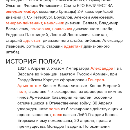
Эльстон, Феликс Феликсович, Свиты ЕГО ВЕЛИЧЕСТВА
генерал-майор
, командир бригады) 2-й кавалерийской
дивизии (г. С.-Петербург. Брусилов, Алексей Алексеевич,
генерал-лейтенант
,
начальник
дивизии; Беляев, Владимир
Васильевич,
полковник
,
начальник
дивизионного штаба;
Родцевич-Плотницкий, Леонтий Леонтьевич, капитан,
старший
адъютант
дивизионного штаба; Бибиков, Александр
Иванович, ротмистр, старший
адъютант
дивизионного
штаба).
ИСТОРИЯ ПОЛКА:
1814 г. Апреля 3. Указом Императора
Александра I
в г.
Версале во Франции, занятом Русской Армией, при
Гвардейском Корпусе сформирован
Генерал-
Адъютантом
Князем Васильчиковым, Конно-Егерский
полк
, в составе 4-х эскадронов, из офицеров и нижних
чинов Армейской Кавалерии из частей, особенно
отличившихся в Отечественную войну. 30 Апреля
утвержден штат
полка
из 6 эскадронов действующих и
одного запасного;
полк
назван Лейб-Гвардии Конно-
Егерским и ему пожалованы, 30 апреля, права и
преимущества Молодой Гвардии. По окончании