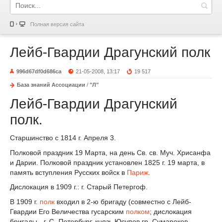
Полная версия сайта
Лейб-Гвардии Драгунский полк
996d67df0d686ca
21-05-2008, 13:17
19 517
База знаний Ассоциации
/
"Л"
Лейб-Гвардии Драгунский
полк.
Старшинство с 1814 г. Апреля 3.
Полковой праздник 19 Марта, на день Св. св. Муч. Хрисанфа
и Дарии. Полковой праздник установлен 1825 г. 19 марта, в
память вступления Русских войск в
Париж
.
Дислокация в 1909 г.: г. Старый Петергоф.
В 1909 г.
полк
входил в 2-ю бригаду (совместно с Лейб-
Гвардии Его Величества гусарским
полком
; дислокация
бригады - г. С.-Петербург. князь Юсупов гр. Сумароков-