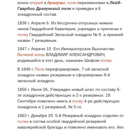
конно-
егерей
в
драгуны
,
полк
переименован в
Лейб-
Гвардии Драгунский полк
и приведен в 6
эскадронный состав.
1836 г. Апреля 6. Из бессрочно-отпускных нижних
чинов Гвардейской Кавалерии, учрежден и приписан к
полку
Гвардейский Запасный эскадрон № 8, а прежний
назван 7 резервным.
1847 г. Апреля 10. Его Императорское Высочество
Великий князь
ВЛАДИМИР АЛЕКСАНДРОВИЧ,
родившийся в этот день, назначен Шефом
полка
.
В 1848 г.
Полк
переформирован, 7-ой запасной
эскадрон назван резервным и сформирован 8-й
запасный эскадрон.
1856 г. Июня 26, Утвержден новый штат, по составу 6-
ти эскадронов действующих и 2-х резервных. 18
Сентября повелено иметь в
полку
4-ре действующих
эскадрона и 1 резервный, № 5-го.
1863 г. Декабря 29. 5-й Резервный эскадрон отделен от
полка
в состав особой гвардейской резервной
кавалерийской бригады и повелено именовать его, без