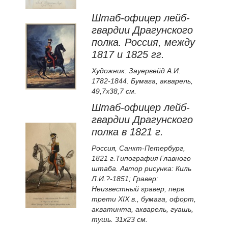
Штаб-офицер лейб-
гвардии Драгунского
полка. Россия, между
1817 и 1825 гг.
Художник: Зауервейд А.И.
1782-1844. Бумага, акварель,
49,7х38,7 см.
Штаб-офицер лейб-
гвардии Драгунского
полка в 1821 г.
Россия, Санкт-Петербург,
1821 г.Типография Главного
штаба. Автор рисунка: Киль
Л.И.?-1851; Гравер:
Неизвестный гравер, перв.
трети XIX в., бумага, офорт,
акватинта, акварель, гуашь,
тушь. 31х23 см.