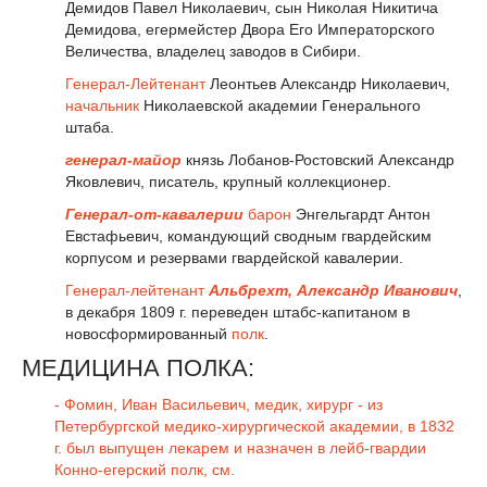
Демидов Павел Николаевич, сын Николая Никитича
Демидова, егермейстер Двора Его Императорского
Величества, владелец заводов в Сибири.
Генерал-Лейтенант
Леонтьев Александр Николаевич,
начальник
Николаевской академии Генерального
штаба.
генерал-майор
князь Лобанов-Ростовский Александр
Яковлевич, писатель, крупный коллекционер.
Генерал-от-кавалерии
барон
Энгельгардт Антон
Евстафьевич, командующий сводным гвардейским
корпусом и резервами гвардейской кавалерии.
Генерал-лейтенант
Альбрехт, Александр Иванович
,
в декабря 1809 г. переведен штабс-капитаном в
новосформированный
полк
.
МЕДИЦИНА ПОЛКА:
- Фомин, Иван Васильевич, медик, хирург - из
Петербургской медико-хирургической академии, в 1832
г. был выпущен лекарем и назначен в лейб-гвардии
Конно-егерский полк, см.