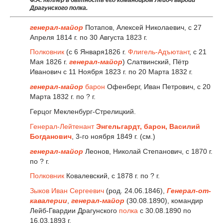
Ф.А. Келлер в бытность его командиром Лейб-Гвардии
Драгунского полка.
генерал-майор
Потапов, Алексей Николаевич, с 27
Апреля 1814 г. по 30 Августа 1823 г.
Полковник
(с 6 Января1826 г.
Флигель-Адъютант
, с 21
Мая 1826 г.
генерал-майор
) Слатвинский, Пётр
Иванович с 11 Ноября 1823 г. по 20 Марта 1832 г.
генерал-майор
барон
Офенберг, Иван Петрович, с 20
Марта 1832 г. по ? г.
Герцог Мекленбург-Стрелицкий.
Генерал-Лейтенант
Энгельгардт, барон, Василий
Богданович
, 3-го ноября 1849 г. (см.)
генерал-майор
Леонов, Николай Степанович, с 1870 г.
по ? г.
Полковник
Ковалевский, с 1878 г. по ? г.
Зыков Иван Сергеевич
(род. 24.06.1846),
Генерал-от-
кавалерии
,
генерал-майор
(30.08.1890), командир
Лейб-Гвардии Драгунского
полка
с 30.08.1890 по
16.03.1893 г.