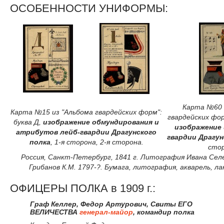
ОСОБЕННОСТИ УНИФОРМЫ:
Карта №60 
Карта №15 из "Альбома гвардейских форм":
гвардейских фор
буква Д,
изображение обмундирования и
изображение 
атрибутов лейб-гвардии Драгунского
гвардии Драгун
полка
, 1-я сторона, 2-я сторона.
стор
Россия, Санкт-Петербург, 1841 г. Литография Ивана Селе
Грибанов К.М. 1797-?. Бумага, литография, акварель, лак
ОФИЦЕРЫ ПОЛКА в 1909 г.:
Граф Келлер, Федор Артурович, Свиты ЕГО
ВЕЛИЧЕСТВА
генерал-майор
, командир полка