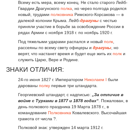
Всему есть мера, всему конец. Не стало старого Лейб-
Гвардии Драгунского
полка
, но через полгода родился
новый, трудами
полковника
Римского-Корсакова — в
далекой колонии Крыма. Лейб-
драгуны
с честью
приняли участие в борьбе за освобождение России в
рядах Армии с ноября 1918 г. по ноябрь 1920 г.
Под тяжелыми ударами распался и новый
полк
,
рассеяны по всему свету офицеры и
драгуны
, но
верят, что настанет время и будет еще жить их
полк
и
служить Царю, Вере и Родине.
ЗНАКИ ОТЛИЧИЯ:
24-го июня 1827 г. Императором
Николаем I
были
дарованы
полку
первые три штандарта.
Георгиевский штандарт, с надписью:
„За отличие в
войне с Турками в 1877 и 1878 годах“
. Пожалован, в
день полкового праздника 19 Марта 1878 г., в
командование
Полковника
Ковалевского. Высочайшая
грамота от числа ?.
Полковой знак: утвержден 14 марта 1912 г.