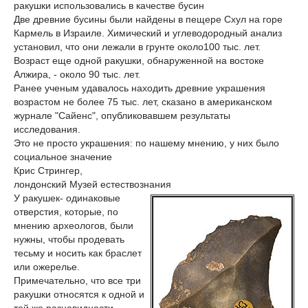
ракушки использовались в качестве бусин
Две древние бусины были найдены в пещере Схул на горе
Кармель в Израиле. Химический и углеводородный анализ
установил, что они лежали в грунте около100 тыс. лет.
Возраст еще одной ракушки, обнаруженной на востоке
Алжира, - около 90 тыс. лет.
Ранее ученым удавалось находить древние украшения
возрастом не более 75 тыс. лет, сказано в американском
журнале "Сайенс", опубликовавшем результаты
исследования.
Это не просто украшения: по нашему мнению, у них было
социальное значение
Крис Стрингер,
лондонский Музей естествознания
У ракушек- одинаковые
отверстия, которые, по
мнению археологов, были
нужны, чтобы продевать
тесьму и носить как браслет
или ожерелье.
Примечательно, что все три
ракушки относятся к одной и