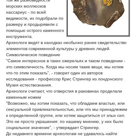
той же разновидности
морских моллюсков
нассариус - по всей
видимости, их подобрали по
размеру и продырявили с
помощью острого каменного
инструмента.
Археологи видят в находках необычно ранее свидетельство
элементов современной культуры у древних людей.
Символическое поведение
"Самое интересное в таких ожерельях и таком поведении -
это символичность. Когда мы носим такие вещи, мы хотим
что-то этим показать", - говорит один из авторов
исследования - профессор Крис Стрингер из лондонского
Музея естествознания.
Археологи считают, что отверстия в раковинах проделали
каменным ножем
"Возможно, мы хотим показать, что обладаем властью, или
сексуальной привлекательностью, или что мы принадлежим
к определенной группе, или хотим защититься от злых сил.
Это не просто украшения: по нашему мнению, у них было
социальное значение", - утверждает Стрингер.
До недавнего времени археологам не удавалось найти