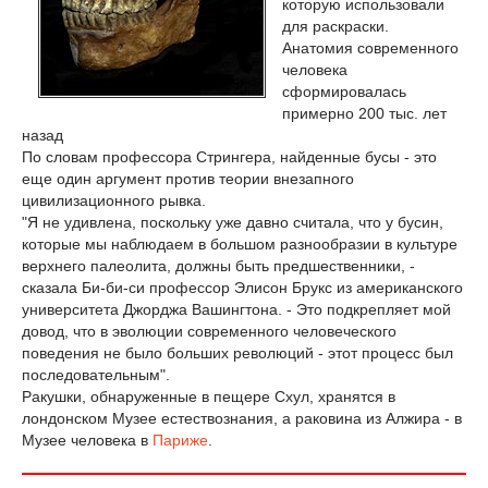
которую использовали
для раскраски.
Анатомия современного
человека
сформировалась
примерно 200 тыс. лет
назад
По словам профессора Стрингера, найденные бусы - это
еще один аргумент против теории внезапного
цивилизационного рывка.
"Я не удивлена, поскольку уже давно считала, что у бусин,
которые мы наблюдаем в большом разнообразии в культуре
верхнего палеолита, должны быть предшественники, -
сказала Би-би-си профессор Элисон Брукс из американского
университета Джорджа Вашингтона. - Это подкрепляет мой
довод, что в эволюции современного человеческого
поведения не было больших революций - этот процесс был
последовательным".
Ракушки, обнаруженные в пещере Схул, хранятся в
лондонском Музее естествознания, а раковина из Алжира - в
Музее человека в
Париже
.