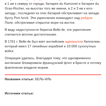
в 1 км к северу от города; батарея du Kamonet и батарея du
Gras-Rocher, на высотах того же имени, в 2 и 3 км к юго-
западу.; последняя из этих батарей обстреливает на западе
бухту Port Iorck. Эти укрепления командуют над
рейдом
Пале, обстреливая открытое море на восток.
В виду недоступности берегов Belle-ile, эти укрепления
считаются вполне достаточными.
В 1761 г. Belle-ile был взят английским
адмиралом
Кеппелем,
который имел 17 линейных кораблей и 10.000 сухопутных
войск.
Операция удалась, благодаря тому, что одновременно
англичане блокировали французский флот в Бресте и потому
фактически владели морем.
Название статьи:
БЕЛЬ-ИЛЬ
Источник статьи: