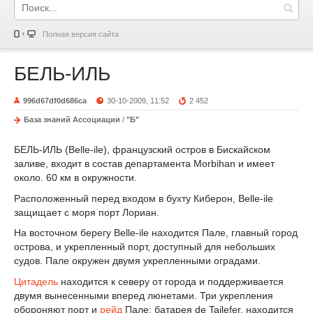
Полная версия сайта
БЕЛЬ-ИЛЬ
996d67df0d686ca
30-10-2009, 11:52
2 452
База знаний Ассоциации
/
"Б"
БЕЛЬ-ИЛЬ (Belle-ile), французский остров в Бискайском
заливе, входит в состав департамента Morbihan и имеет
около. 60 км в окружности.
Расположенный перед входом в бухту Киберон, Belle-ile
защищает с моря порт Лориан.
На восточном берегу Belle-ile находится Пале, главный город
острова, и укрепленный порт, доступный для небольших
судов. Пале окружен двумя укрепленными оградами.
Цитадель
находится к северу от города и поддерживается
двумя вынесенными вперед люнетами. Три укрепления
обороняют порт и
рейд
Пале: батарея de Tailefer, находится