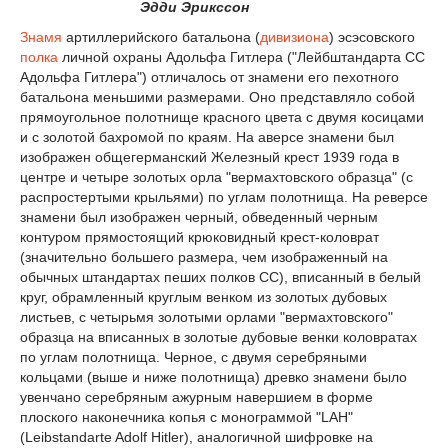
Эдди Эрикссон
Знамя
артиллерийского батальона (
дивизиона
) эсэсовского
полка
личной охраны Адольфа Гитлера ("Лейбштандарта СС
Адольфа Гитлера") отличалось от знамени его пехотного
батальона меньшими размерами. Оно представляло собой
прямоугольное полотнище красного цвета с двумя косицами
и с золотой бахромой по краям. На аверсе знамени был
изображен общегерманский Железный крест 1939 года в
центре и четыре золотых орла "вермахтовского образца" (с
распростертыми крыльями) по углам полотнища. На реверсе
знамени был изображен черный, обведенный черным
контуром прямостоящий крюковидный крест-коловрат
(значительно большего размера, чем изображенный на
обычных штандартах пеших полков СС), вписанный в белый
круг, обрамленный круглым венком из золотых дубовых
листьев, с четырьмя золотыми орлами "вермахтовского"
образца на вписанных в золотые дубовые венки коловратах
по углам полотнища. Черное, с двумя серебряными
кольцами (выше и ниже полотнища) древко знамени было
увенчано серебряным ажурным навершием в форме
плоского наконечника копья с монограммой "LAH"
(Leibstandarte Adolf Hitler), аналогичной шифровке на