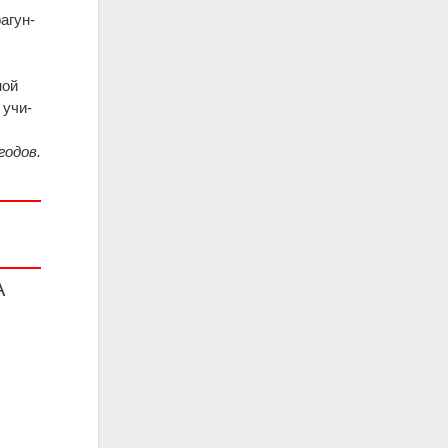
агун­
ной
 учи­
годов.
А