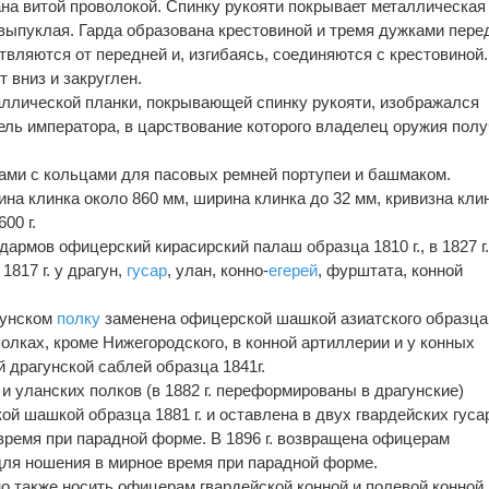
на витой проволокой. Спинку рукояти покрывает металлическая
 выпуклая. Гарда образована кресто­виной и тремя дужками пере
твляются от передней и, изгибаясь, соединяются с крестовиной.
т вниз и закруглен.
таллической планки, покрывающей спинку рукояти, изображался
ель им­ператора, в царствование которого владелец оружия пол
ами с кольцами для пасовых ре­мней портупеи и башмаком.
на клинка около 860 мм, ширина клинка до 32 мм, кривизна кли
00 г.
ндармов офицерский кирасирский палаш образца 1810 г., в 1827 г
817 г. у драгун,
гусар
, улан, конно-
егерей
, фурштата, конной
гунском
полку
заменена офицер­ской шашкой азиатского образца
их полках, кроме Нижегородского, в конной артиллерии и у конных
 драгунской саблей образца 1841г.
х и уланских полков (в 1882 г. переформированы в драгунские)
й шашкой образца 1881 г. и оставлена в двух гвардейских гуса
время при парадной форме. В 1896 г. возвращена офицерам
для ношения в мирное время при парадной форме.
о также носить офицерам гвардей­ской конной и полевой конной