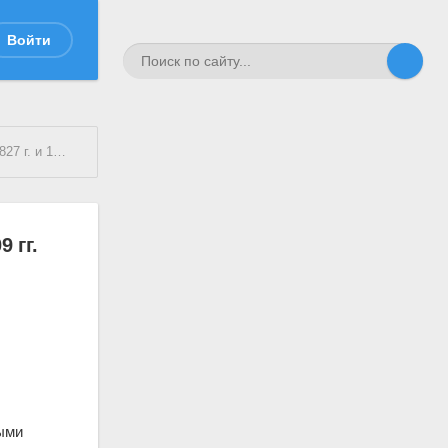
Войти
/1909 гг.
 гг.
ными