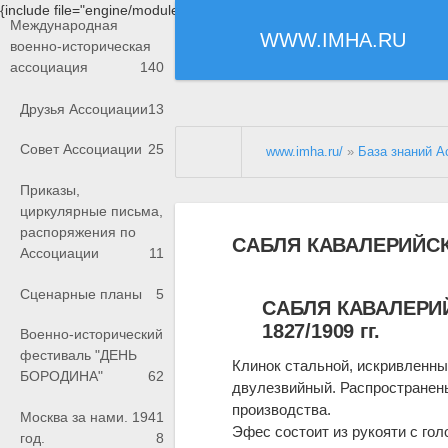
{include file="engine/modules/saperu/head.php"}
Международная
WWW.IMHA.RU
военно-историческая
ассоциация
140
Друзья Ассоциации
13
Совет Ассоциации
25
www.imha.ru/
»
База знаний А
Приказы,
циркулярные письма,
распоряжения по
САБЛЯ КАВАЛЕРИЙСКАЯ
Ассоциации
11
Сценарные планы
5
САБЛЯ КАВАЛЕРИЙ
1827/1909 гг.
Военно-исторический
фестиваль "ДЕНЬ
Клинок стальной, искривленны
БОРОДИНА"
62
двулезвийный. Распространены
производства.
Москва за нами. 1941
Эфес состоит из рукояти с гол
год.
8