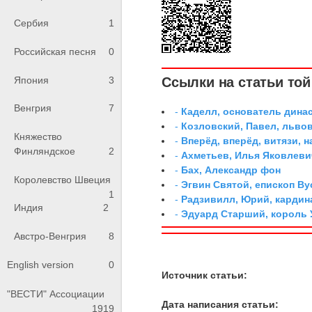
Сербия
1
Российская песня
0
Япония
3
Ссылки на статьи той 
Венгрия
7
-
Каделл, основатель дина
-
Козловский, Павел, льво
Княжество
-
Вперёд, вперёд, витязи, н
Финляндское
2
-
Ахметьев, Илья Яковлеви
-
Бах, Александр фон
Королевство Швеция
-
Эгвин Святой, епископ Ву
1
-
Радзивилл, Юрий, кардин
Индия
2
-
Эдуард Старший, король 
Австро-Венгрия
8
English version
0
Источник статьи:
"ВЕСТИ" Ассоциации
Дата написания статьи:
1919