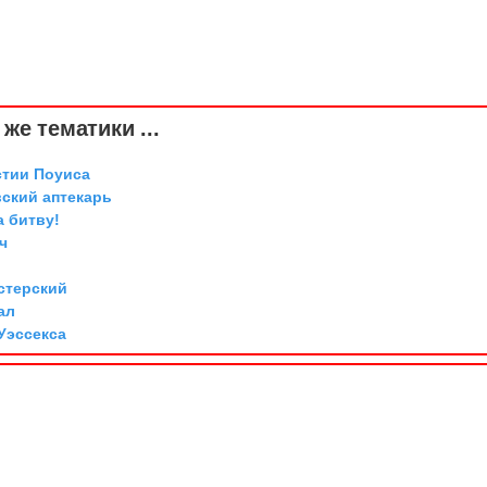
же тематики ...
стии Поуиса
вский аптекарь
а битву!
ч
стерский
ал
Уэссекса