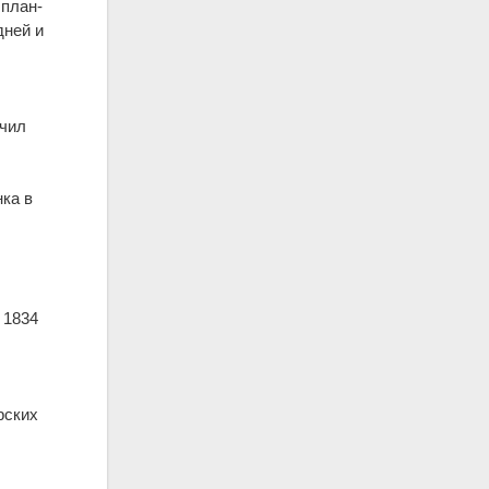
 план­
дней и
учил
нка в
.
 1834
рских