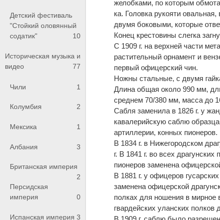
желобками, по которым обмота
ка. Головка рукояти овальная,
Детский фестиваль
двумя боковыми, которые отве
"Стойкий оловянный
Конец крестовины слегка загну
содатик"
10
С 1909 г. на верхней части ме
Историческая музыка и
растительный орнамент и венз
видео
77
первый офицерский чин.
Ножны стальные, с двумя гайк
Чили
1
Длина общая около 990 мм, дли
среднем 70/380 мм, масса до 16
Колумбия
2
Сабля заменила в 1826 г. у жа
кавалерийскую саблю образца 1
Мексика
1
артиллерии, конных пионеров.
В 1834 г. в Нижегородском дра
Албания
3
г. В 1841 г. во всех драгун­ск
пионеров заменена офицерской
Британская империя
В 1881 г. у офицеров гусарски
2
заменена офицерской драгунско
Персидская
полках для ношения в мирное 
империя
0
гвардейских уланских полков 
Испанская империя
3
В 1909 г. саблю было разрешен