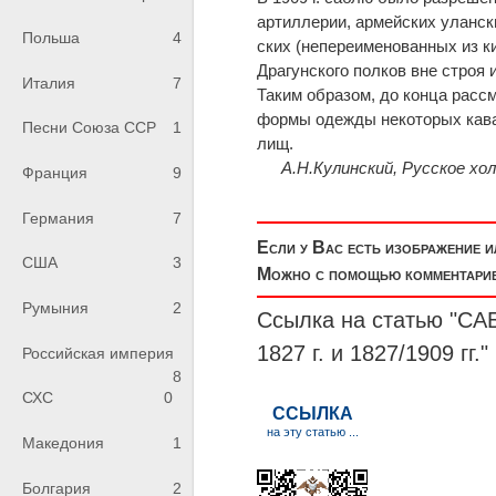
артиллерии, армейских улански
Польша
4
ских (непереименованных из ки
Драгунского полков вне строя 
Италия
7
Таким образом, до конца рас
формы одежды некоторых кавал
Песни Союза ССР
1
лищ.
А.Н.Кулинский, Русское хол
Франция
9
Германия
7
Если у Вас есть изображение 
США
3
Можно с помощью комментариев
Румыния
2
Ссылка на статью "
1827 г. и 1827/1909 гг."
Российская империя
8
СХС
0
Македония
1
Болгария
2