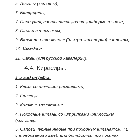
5. Лосины (кюлоты);
6. Ботфорты;
7. Портупея, соответствующая униформе и эпохе;
8. Палаш с темляком;
9. Вальтрап или чепрак (для фр. кавалерии) с троком;
10. Чемодан;
11. Саквы (для русской кавалерии);
4.4. Кирасиры.
1-й год службы:
1. Каска со щечными ремешками;
2. Галстук;
3. Колет с эполетами;
4. Походные штаны со штрипками или лосины
(кюлоты);
5. Сапоги черные любые при походных штанах(см. ТБ
и требования ниже)) или ботфорты при лосинах