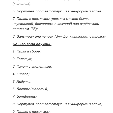
(кюлотах);
6. Портупея, соответствующая униформе и эпохе;
7. Палаш с темляком (темляк может быть
неуставной, достаточно кожаной или верёвочной
петли см. ТБ);
8. Вальтрап или чепрак (для фр. кавалерии) с троком;
Со 2-го года службы:
1. Каска в сборе;
2. Галстук;
3. Колет с эполетами;
4. Кираса;
5. Лядунка;
6. Лосины (кюлоты);
7. Ботфорты;
8. Портупея, соответствующая униформе и эпохе;
9. Палаш с темляком;