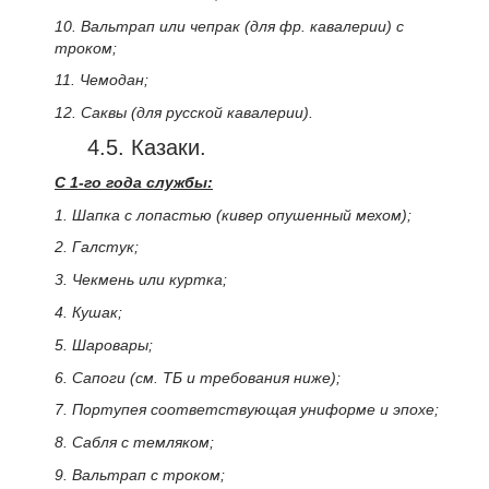
10. Вальтрап или чепрак (для фр. кавалерии) с
троком;
11. Чемодан;
12. Саквы (для русской кавалерии).
4.5. Казаки.
С 1-го года службы:
1. Шапка с лопастью (кивер опушенный мехом);
2. Галстук;
3. Чекмень или куртка;
4. Кушак;
5. Шаровары;
6. Сапоги (см. ТБ и требования ниже);
7. Портупея соответствующая униформе и эпохе;
8. Сабля с темляком;
9. Вальтрап с троком;