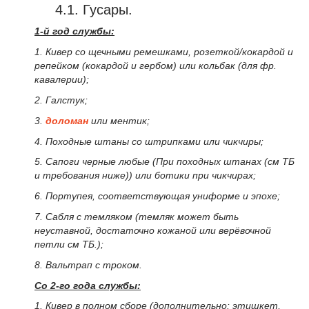
4.1. Гусары.
1-й год службы:
1. Кивер со щечными ремешками, розеткой/кокардой и
репейком (кокардой и гербом) или кольбак (для фр.
кавалерии);
2. Галстук;
3.
доломан
или ментик;
4. Походные штаны со штрипками или чикчиры;
5. Сапоги черные любые (При походных штанах (см ТБ
и требования ниже)) или ботики при чикчирах;
6. Портупея, соответствующая униформе и эпохе;
7. Сабля с темляком (темляк может быть
неуставной, достаточно кожаной или верёвочной
петли см ТБ.);
8. Вальтрап с троком.
Со 2-го года службы:
1. Кивер в полном сборе (дополнительно: этишкет,