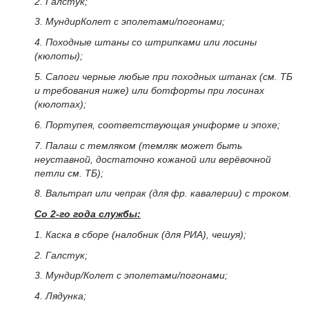
2. Галстук;
3. МундирКолет с эполетами/погонами;
4. Походные штаны со штрипками или лосины
(кюлоты);
5. Сапоги черные любые при походных штанах (см. ТБ
и требования ниже) или ботфорты при лосинах
(кюлотах);
6. Портупея, соответствующая униформе и эпохе;
7. Палаш с темляком (темляк может быть
неуставной, достаточно кожаной или верёвочной
петли см. ТБ);
8. Вальтрап или чепрак (для фр. кавалерии) с троком.
Со 2-го года службы:
1. Каска в сборе (налобник (для РИА), чешуя);
2. Галстук;
3. Мундир/Колет с эполетами/погонами;
4. Лядунка;