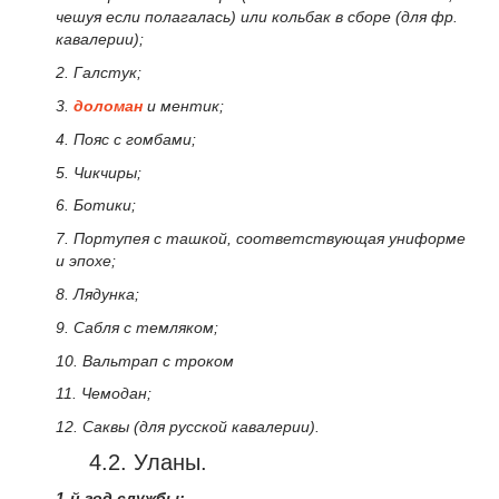
чешуя если полагалась) или кольбак в сборе (для фр.
кавалерии);
2. Галстук;
3.
доломан
и ментик;
4. Пояс с гомбами;
5. Чикчиры;
6. Ботики;
7. Портупея с ташкой, соответствующая униформе
и эпохе;
8. Лядунка;
9. Сабля с темляком;
10. Вальтрап с троком
11. Чемодан;
12. Саквы (для русской кавалерии).
4.2. Уланы.
1-й год службы: