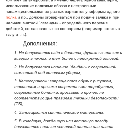
комплектов униформы, а именно нерегулярной кавалерии,
использование полковых обозов с нестроевыми
чинами,использование разных вариантов униформы одного
полка
и пр., должны оговариваться при подаче заявки и при
наличии внятной "легенды» - определённого перечня
действий, согласованных со сценарием (например: стоять в
тылу и т.п.).
Дополнения:
1. Не допускается езда в бонетах, фуражных шапках и
киверах в чехлах, и тем более с непокрытой головой;
2. Не допускается ношение "бандан» с современной
символикой под головным убором;
3. Категорически запрещаются обувь с рисунком,
тиснением и прочими современными атрибутами,
современные ботинки, кроссовки и прочее, не
соответствующие правилам техники безопасности
(ТБ);
4. Запрещаются синтетические материалы;
5. В холодную, дождливую или ветреную погоду
допускается наличие уставной шинели или плаща;