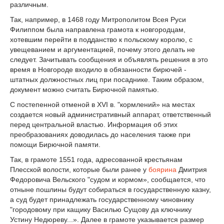
различным.
Так, например, в 1468 году Митрополитом Всея Руси
Филиппом была направлена грамота к новгородцам,
хотевшим перейти в подданство к польскому королю, с
увещеванием и аргументацией, почему этого делать не
следует. Зачитывать сообщения и объявлять решения в это
время в Новгороде входило в обязанности бирючей -
штатных должностных лиц при посаднике. Таким образом,
документ можно считать Бирючной памятью.
С постепенной отменой в XVI в. "кормлений» на местах
создается новый административный аппарат, ответственный
перед центральной властью. Информация об этих
преобразованиях доводилась до населения также при
помощи Бирючной памяти.
Так, в грамоте 1551 года, адресованной крестьянам
Плесской волости, которые были ранее у
боярина
Дмитрия
Федоровича Вельского "судом и кормом», сообщается, что
отныне пошлины будут собираться в государственную казну,
а суд будет принадлежать государственному чиновнику
"городовому при кащику Василью Сущову да ключнику
Устину Недюреву...». Далее в грамоте указывается размер