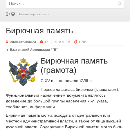
Полная версия сайта
Бирючная память
996d67df0d686ca
17-12-2010, 01:03
1 703
База знаний Ассоциации
/
"Б"
Бирючная память
(грамота)
С XV в. – по начало XVIII в.
Провозглашалась бирючом (глашатаем).
Функциональным назначением документа являлось
доведение до большой группы населения к.-л. указа,
сообщения, информации.
Бирючная память могла исходить от центральной или
местной административной власти, а также от лица высшей
духовной власти. Содержание Бирючной памяти могло быть