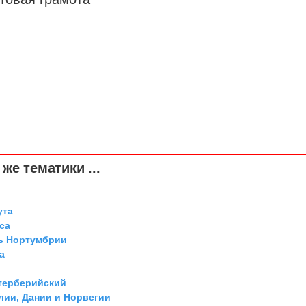
же тематики ...
ута
са
ль Нортумбрии
а
а
нтерберийский
лии, Дании и Норвегии