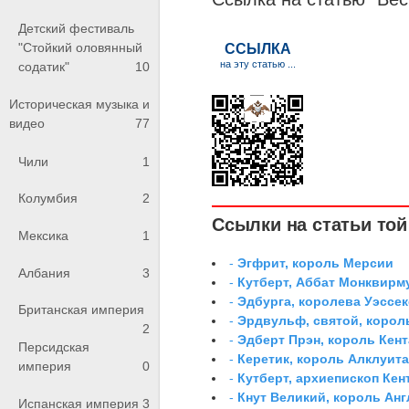
Детский фестиваль
"Стойкий оловянный
содатик"
10
Историческая музыка и
видео
77
Чили
1
Колумбия
2
Ссылки на статьи той 
Мексика
1
-
Эгфрит, король Мерсии
Албания
3
-
Кутберт, Аббат Монквирм
-
Эдбурга, королева Уэссек
Британская империя
-
Эрдвульф, святой, коро
2
-
Эдберт Прэн, король Кент
Персидская
-
Керетик, король Алклуит
империя
0
-
Кутберт, архиепископ Ке
-
Кнут Великий, король Анг
Испанская империя
3