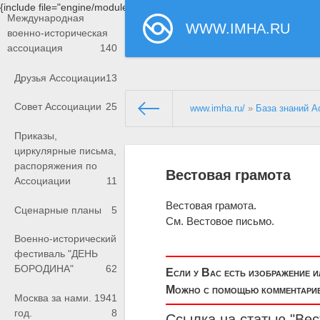
{include file="engine/modules/saperu/head.php"}
Международная
WWW.IMHA.RU
военно-историческая
ассоциация
140
Друзья Ассоциации
13
Совет Ассоциации
25
www.imha.ru/
»
База знаний А
Приказы,
циркулярные письма,
распоряжения по
Вестовая грамота
Ассоциации
11
Вестовая грамота.
Сценарные планы
5
См. Вестовое письмо.
Военно-исторический
фестиваль "ДЕНЬ
БОРОДИНА"
62
Если у Вас есть изображение 
Можно с помощью комментариев
Москва за нами. 1941
год.
8
Ссылка на статью "Вес