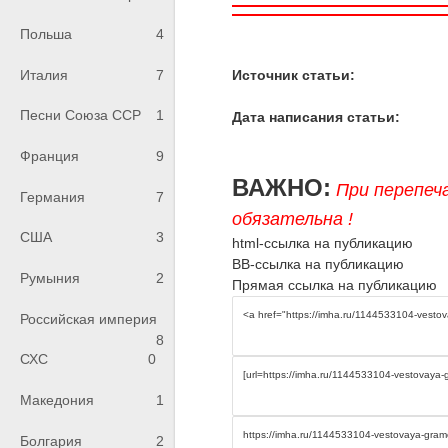
Польша
4
Источник статьи:
Италия
7
Песни Союза ССР
1
Дата написания статьи:
Франция
9
ВАЖНО:
При перепеч
Германия
7
обязательна !
США
3
html-ссылка на публикацию
BB-ссылка на публикацию
Румыния
2
Прямая ссылка на публикацию
Российская империя
8
СХС
0
Македония
1
Болгария
2