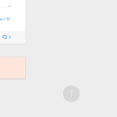
ии
/
"В"
0