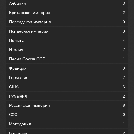
Албания
3
Британская империя
2
Персидская империя
0
Испанская империя
3
Польша
4
Италия
7
Песни Союза ССР
1
Франция
9
Германия
7
США
3
Румыния
2
Российская империя
8
СХС
0
Македония
1
Болгария
2