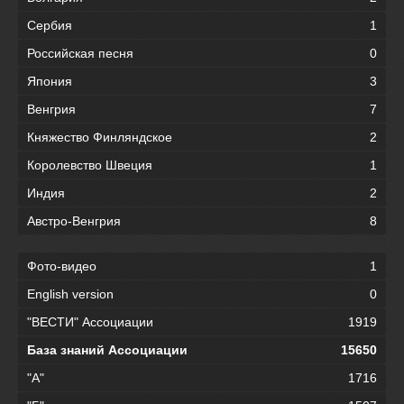
Сербия
1
Российская песня
0
Япония
3
Венгрия
7
Княжество Финляндское
2
Королевство Швеция
1
Индия
2
Австро-Венгрия
8
Фото-видео
1
English version
0
"ВЕСТИ" Ассоциации
1919
База знаний Ассоциации
15650
"А"
1716