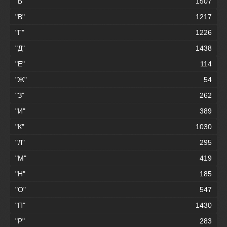
"Б"
1507
"В"
1217
"Г"
1226
"Д"
1438
"Е"
114
"Ж"
54
"З"
262
"И"
389
"К"
1030
"Л"
295
"М"
419
"Н"
185
"О"
547
"П"
1430
"Р"
283