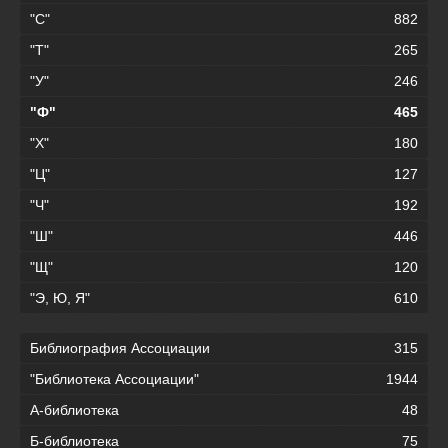
"С"
882
"Т"
265
"У"
246
"Ф"
465
"Х"
180
"Ц"
127
"Ч"
192
"Ш"
446
"Щ"
120
"Э, Ю, Я"
610
Библиография Ассоциации
315
"Библиотека Ассоциации"
1944
А-библиотека
48
Б-библиотека
75