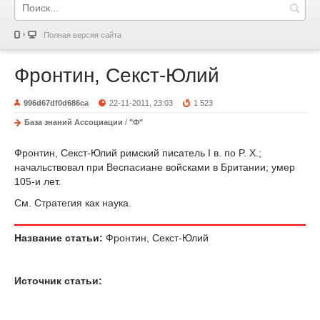
Полная версия сайта
Фронтин, Секст-Юлий
996d67df0d686ca
22-11-2011, 23:03
1 523
База знаний Ассоциации
/
"Ф"
Фронтин, Секст-Юлий римский писатель I в. по P. X.;
начальствовал при Веспасиане войсками в Британии; умер
105-и лет.
См. Стратегия как наука.
Название статьи:
Фронтин, Секст-Юлий
Источник статьи: