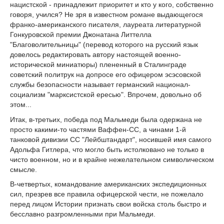
нацистской - принадлежит приоритет и кто у кого, собственно
говоря, учился? Не зря в известном романе выдающегося
франко-американского писателя, лауреата литературной
Гонкуровской премии Джонатана Литтелла
"Благоволительницы" (перевод которого на русский язык
довелось редактировать автору настоящей военно-
исторической миниатюры) плененный в Сталинграде
советский политрук на допросе его офицером эсэсовской
службы безопасности называет германский национал-
социализм "марксистской ересью". Впрочем, довольно об
этом...
Итак, в-третьих, победа под Мальмеди была одержана не
просто какими-то частями Ваффен-СС, а чинами 1-й
танковой дивизии СС "Лейбштандарт", носившей имя самого
Адольфа Гитлера, что могло быть истолковано не только в
чисто военном, но и в крайне нежелательном символическом
смысле.
В-четвертых, командование американских экспедиционных
сил, презрев все правила офицерской чести, не пожелало
перед лицом Истории признать свои войска столь быстро и
бесславно разгромленными при Мальмеди.