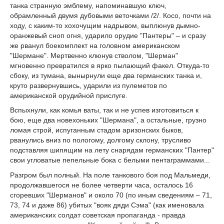
танка странную эмблему, напоминавшую ключ,
обрамленный двумя дубовыми веточками /2/. Косо, почти на
ходу, с каким-то хохочущим надрывом, выплюнув дымно-
оранжевый сноп огня, ударило орудие "Пантеры" – и сразу
же рванул боекомплект на головном американском
"Шермане". Мертвенно клюнув стволом, "Шерман"
мгновенно превратился в ярко пылающий факел. Откуда-то
сбоку, из тумана, вынырнули еще два германских танка и,
круто развернувшись, ударили из пулеметов по
американской орудийной прислуге.
Вспыхнули, как комья ваты, так и не успев изготовиться к
бою, еще два новехоньких "Шермана", а остальные, грузно
ломая строй, испуганным стадом аризонских быков,
рванулись вниз по пологому, долгому склону, трусливо
подставляя шипящим на лету снарядам германских "Пантер"
свои угловатые пепельные бока с белыми пентаграммами...
Разгром был полный. На поле танкового боя под Мальмеди,
продолжавшегося не более четверти часа, осталось 16
сгоревших "Шерманов" и около 70 (по иным сведениям – 71,
73, 74 и даже 86) убитых "вояк дяди Сэма" (как именовала
американских солдат советская пропаганда - правда