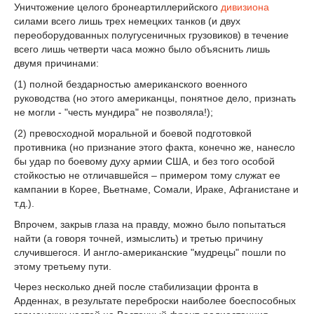
Уничтожение целого бронеартиллерийского
дивизиона
силами всего лишь трех немецких танков (и двух
переоборудованных полугусеничных грузовиков) в течение
всего лишь четверти часа можно было объяснить лишь
двумя причинами:
(1) полной бездарностью американского военного
руководства (но этого американцы, понятное дело, признать
не могли - "честь мундира" не позволяла!);
(2) превосходной моральной и боевой подготовкой
противника (но признание этого факта, конечно же, нанесло
бы удар по боевому духу армии США, и без того особой
стойкостью не отличавшейся – примером тому служат ее
кампании в Корее, Вьетнаме, Сомали, Ираке, Афганистане и
т.д.).
Впрочем, закрыв глаза на правду, можно было попытаться
найти (а говоря точней, измыслить) и третью причину
случившегося. И англо-американские "мудрецы" пошли по
этому третьему пути.
Через несколько дней после стабилизации фронта в
Арденнах, в результате переброски наиболее боеспособных