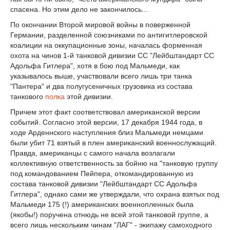
спасена. Но этим дело не закончилось...
По окончании Второй мировой войны в поверженной
Германии, разделенной союзниками по антигитлеровской
коалиции на оккупационные зоны, началась форменная
охота на чинов 1-й танковой дивизии СС "Лейбштандарт СС
Адольфа Гитлера", хотя в бою под Мальмеди, как
указывалось выше, участвовали всего лишь три танка
"Пантера" и два полугусеничных грузовика из состава
танкового
полка
этой дивизии.
Причем этот факт соответствовал американской версии
событий. Согласно этой версии, 17 декабря 1944 года, в
ходе Арденнского наступления близ Мальмеди немцами
были убит 71 взятый в плен американский военнослужащий.
Правда, американцы с самого начала возлагали
коллективную ответственность за бойню на "танковую группу
под командованием Пейпера, откомандированную из
состава танковой дивизии "Лейбштандарт СС Адольфа
Гитлера", однако сами же утверждали, что охрана взятых под
Мальмеди 175 (!) американских военнопленных была
(якобы!) поручена отнюдь не всей этой танковой группе, а
всего лишь нескольким чинам "ЛАГ" - экипажу самоходного