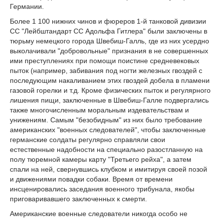
Германии.
Более 1 100 нижних чинов и фюреров 1-й танковой дивизии
СС "Лейбштандарт СС Адольфа Гитлера" были заключены в
тюрьму немецкого города Швебиш-Галль, где из них усердно
выколачивали "добровольные" признания в не совершенных
ими преступлениях при помощи поистине средневековых
пыток (например, забивания под ногти железных гвоздей с
последующим накаливанием этих гвоздей добела в пламени
газовой горелки и т.д. Кроме физических пыток и регулярного
лишения пищи, заключенные в Швебиш-Галле подвергались
также многочисленным моральным издевательствам и
унижениям. Самым "безобидным" из них было требование
американских "военных следователей", чтобы заключенные
германские солдаты регулярно справляли свои
естественные надобности на специально разостланную на
полу тюремной камеры карту "Третьего рейха", а затем
спали на ней, свернувшись клубком и имитируя своей позой
и движениями повадки собаки. Время от времени
инсценировались заседания военного трибунала, якобы
приговаривавшего заключенных к смерти.
Американские военные следователи никогда особо не