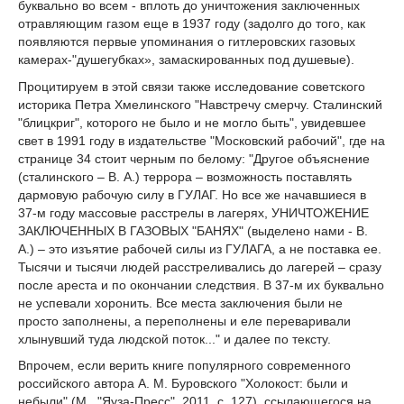
буквально во всем - вплоть до уничтожения заключенных
отравляющим газом еще в 1937 году (задолго до того, как
появляются первые упоминания о гитлеровских газовых
камерах-"душегубках», замаскированных под душевые).
Процитируем в этой связи также исследование советского
историка Петра Хмелинского "Навстречу смерчу. Сталинский
"блицкриг", которого не было и не могло быть", увидевшее
свет в 1991 году в издательстве "Московский рабочий", где на
странице 34 стоит черным по белому: "Другое объяснение
(сталинского – В. А.) террора – возможность поставлять
дармовую рабочую силу в ГУЛАГ. Но все же начавшиеся в
37-м году массовые расстрелы в лагерях, УНИЧТОЖЕНИЕ
ЗАКЛЮЧЕННЫХ В ГАЗОВЫХ "БАНЯХ" (выделено нами - В.
А.) – это изъятие рабочей силы из ГУЛАГА, а не поставка ее.
Тысячи и тысячи людей расстреливались до лагерей – сразу
после ареста и по окончании следствия. В 37-м их буквально
не успевали хоронить. Все места заключения были не
просто заполнены, а переполнены и еле переваривали
хлынувший туда людской поток..." и далее по тексту.
Впрочем, если верить книге популярного современного
российского автора А. М. Буровского "Холокост: были и
небыли" (М., "Яуза-Пресс", 2011, с. 127), ссылающегося на