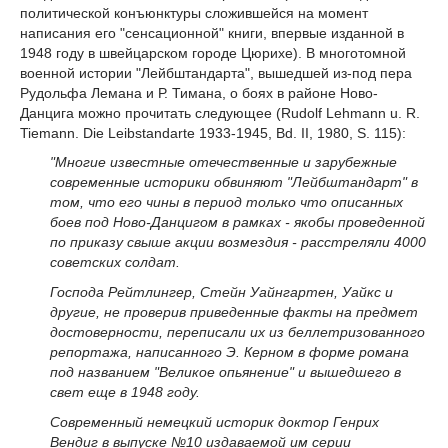
политической конъюнктуры сложившейся на момент
написания его "сенсационной" книги, впервые изданной в
1948 году в швейцарском городе Цюрихе). В многотомной
военной истории "Лейбштандарта", вышедшей из-под пера
Рудольфа Лемана и Р. Тимана, о боях в районе Ново-
Данцига можно прочитать следующее (Rudolf Lehmann u. R.
Tiemann. Die Leibstandarte 1933-1945, Bd. II, 1980, S. 115):
"Многие известные отечественные и зарубежные
современные историки обвиняют "Лейбштандарт" в
том, что его чины в период только что описанных
боев под Ново-Данцигом в рамках - якобы проведенной
по приказу свыше акции возмездия - расстреляли 4000
советских солдат.
Господа Рейтлингер, Стейн Уайнгартен, Уайкс и
другие, не проверив приведенные факты на предмет
достоверности, переписали их из беллетризованного
репортажа, написанного Э. Керном в форме романа
под названием "Великое опьянение" и вышедшего в
свет еще в 1948 году.
Современный немецкий историк доктор Генрих
Вендиг в выпуске №10 издаваемой им серии