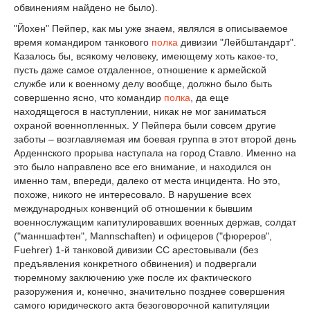
обвинениям найдено не было).
"Йохен" Пейпер, как мы уже знаем, являлся в описываемое
время командиром танкового
полка
дивизии "Лейбштандарт".
Казалось бы, всякому человеку, имеющему хоть какое-то,
пусть даже самое отдаленное, отношение к армейской
службе или к военному делу вообще, должно было быть
совершенно ясно, что командир
полка
, да еще
находящегося в наступлении, никак не мог заниматься
охраной военнопленных. У Пейпера были совсем другие
заботы – возглавляемая им боевая группа в этот второй день
Арденнского прорыва наступала на город Ставло. Именно на
это было направлено все его внимание, и находился он
именно там, впереди, далеко от места инцидента. Но это,
похоже, никого не интересовало. В нарушение всех
международных конвенций об отношении к бывшим
военнослужащим капитулировавших военных держав, солдат
("манншафтен", Mannschaften) и офицеров ("фюреров",
Fuehrer) 1-й танковой дивизии СС арестовывали (без
предъявления конкретного обвинения) и подвергали
тюремному заключению уже после их фактического
разоружения и, конечно, значительно позднее совершения
самого юридического акта безоговорочной капитуляции