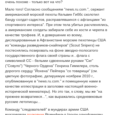
очень похоже - только вот на что?
Мало того! Согласно сообщениям "news.ru.com.", сержант
американской морской пехоты Кельвин Гиббс сколотил
банду солдат-садистов, расправлявшихся с афганцами "из
спортивного интереса". При этом тела убитых расчленялись,
а американские солдаты забирали себе их кости и черепа в
качестве трофеев. И, в довершение ко всему,
дислоцированные в Афганистане морские пехотинцы США
из "команды разведчиков-снайперов" (Scout Snipers) не
постеснялись позировать на фоне звездно-полосатого
государственного флага своей страны и...флага с
символикой СС - белыми сдвоенными рунами "Сиг"
("Совуло") "Черного Ордена" Генриха Гиммлера, столь
дорогого сердцу "Йохена" Пейпера "со товарищи" (см.
цветную фотографию, датируемую ноябрем 2010 г.,
опубликованную в "news.ru.com." и помещенную нами в
качестве иллюстрации в заголовке настоящей военно-
исторической миниатюры). Но это так, к слову, мы же "на
прежнее возвратимся...", как выражались средневековые
русские летописцы...
Команду "следователей" в мундирах армии США
возглавляли
полковник
Розенфельд (почти однофамилец