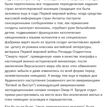
были переполнены все тогдашние периодические издания
стран антигитлеровской коалиции (традиция эта была
заложена еще в годы Первой мировой войны, когда средства
массовой информации стран Антанты пестрели
сенсационными сообщениями о том, как германские
солдаты насилуют монахинь, отрубают руки бельгийским
детям, подвешивают французских католических
священников к языкам колоколов и на специальных
фабриках варят мыло из трупов солдат антантовских армий -
см. цитату из романа классика английской литературы,
ветерана Первой мировой войны Ричарда Олдингтона
"Смерть героя", приведенную нами в качестве эпиграфа к
настоящей военно-исторической миниатюре; после
заключения Версальского мира обо всех этих обвинениях
дружно забыли и даже извинились по всей форме перед
оклеветанными немцами). А между тем еще в первые дни
Арденнского наступления (названного англо-американцами
"Битвой за Выступ") командующий американскими
экспедиционными силами генерал Омар Н. Брэдли отдал
приказ расстреливать на месте всех без исключения взятых в
плен немецких эсэсовцев и парашютистов...
Как бы то ни было, "честь американского мундира" была