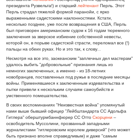
президента Рузвельта!) и старший
лейтенант
Перль. Этот
Перль страдал тяжелой формой паранойи, с ярко
выраженными садистскими наклонностями. Кстати,
несколько позднее, уже после возвращения в США, Перль
был приговорен американским судом к 16 годам тюремного
заключения за зверское избиение собственной невесты,
которой он, в порыве садистской страсти, переломал все (!)
пальцы на обеих руках. Но и это так, к слову...
Несмотря на все это, заокеанским "заплечных дел мастерам"
удалось выбить "добровольные" признания лишь из
немногих заключенных, а именно - из 18-летних
новобранцев, поставленных под ружье в последние месяцы
войны. Применявшиеся к заключенным издевательства и
пытки привели к нескольким случаям самоубийств и
умственного помешательства.
В своих воспоминаниях "Неизвестная война" упомянутый
нами выше бывший офицер "Лейбштандарта СС Адольфа
Гитлера" оберштурмбаннфюрер СС Отто
Скорцени
–
освободитель Муссолини, прозванный западными
журналистами "гитлеровским королем диверсий" (что может
быть признано вполне справедливым) и даже "самым