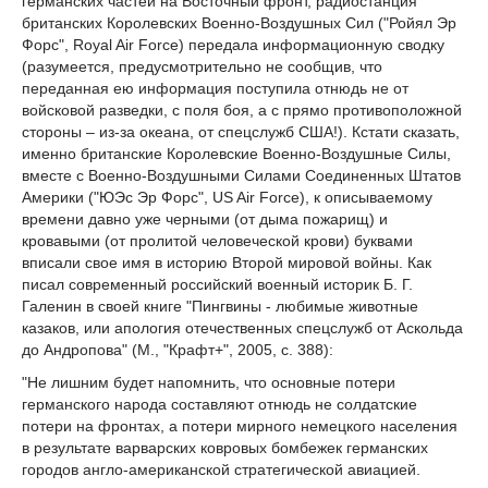
германских частей на Восточный фронт, радиостанция
британских Королевских Военно-Воздушных Сил ("Ройял Эр
Форс", Royal Air Force) передала информационную сводку
(разумеется, предусмотрительно не сообщив, что
переданная ею информация поступила отнюдь не от
войсковой разведки, с поля боя, а с прямо противоположной
стороны – из-за океана, от спецслужб США!). Кстати сказать,
именно британские Королевские Военно-Воздушные Силы,
вместе с Военно-Воздушными Силами Соединенных Штатов
Америки ("ЮЭс Эр Форс", US Air Force), к описываемому
времени давно уже черными (от дыма пожарищ) и
кровавыми (от пролитой человеческой крови) буквами
вписали свое имя в историю Второй мировой войны. Как
писал современный российский военный историк Б. Г.
Галенин в своей книге "Пингвины - любимые животные
казаков, или апология отечественных спецслужб от Аскольда
до Андропова" (М., "Крафт+", 2005, с. 388):
"Не лишним будет напомнить, что основные потери
германского народа составляют отнюдь не солдатские
потери на фронтах, а потери мирного немецкого населения
в результате варварских ковровых бомбежек германских
городов англо-американской стратегической авиацией.