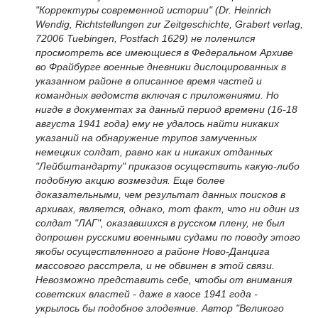
"Корректуры современной истории" (Dr. Heinrich
Wendig, Richtstellungen zur Zeitgeschichte, Grabert verlag,
72006 Tuebingen, Postfach 1629) не поленился
просмотреть все имеющиеся в Федеральном Архиве
во Фрайбурге военные дневники дислоцированных в
указанном районе в описанное время частей и
командных ведомств включая с приложениями. Но
нигде в документах за данный период времени (16-18
августа 1941 года) ему не удалось найти никаких
указаний на обнаружение трупов замученных
немецких солдат, равно как и никаких отданных
"Лейбштандарту" приказов осуществить какую-либо
подобную акцию возмездия. Еще более
доказательными, чем результат данных поисков в
архивах, является, однако, тот факт, что ни один из
солдат "ЛАГ", оказавшихся в русском плену, не был
допрошен русскими военными судами по поводу этого
якобы осуществленного а районе Ново-Данцига
массового расстрела, и не обвинен в этой связи.
Невозможно представить себе, чтобы от внимания
советских властей - даже в хаосе 1941 года -
укрылось бы подобное злодеяние. Автор "Великого