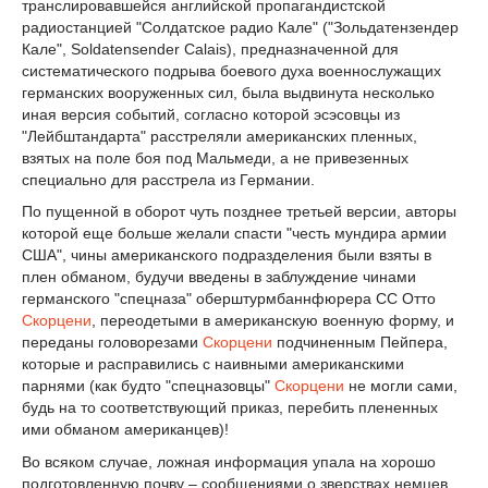
транслировавшейся английской пропагандистской
радиостанцией "Солдатское радио Кале" ("Зольдатензендер
Кале", Soldatensender Calais), предназначенной для
систематического подрыва боевого духа военнослужащих
германских вооруженных сил, была выдвинута несколько
иная версия событий, согласно которой эсэсовцы из
"Лейбштандарта" расстреляли американских пленных,
взятых на поле боя под Мальмеди, а не привезенных
специально для расстрела из Германии.
По пущенной в оборот чуть позднее третьей версии, авторы
которой еще больше желали спасти "честь мундира армии
США", чины американского подразделения были взяты в
плен обманом, будучи введены в заблуждение чинами
германского "спецназа" оберштурмбаннфюрера СС Отто
Скорцени
, переодетыми в американскую военную форму, и
переданы головорезами
Скорцени
подчиненным Пейпера,
которые и расправились с наивными американскими
парнями (как будто "спецназовцы"
Скорцени
не могли сами,
будь на то соответствующий приказ, перебить плененных
ими обманом американцев)!
Во всяком случае, ложная информация упала на хорошо
подготовленную почву – сообщениями о зверствах немцев