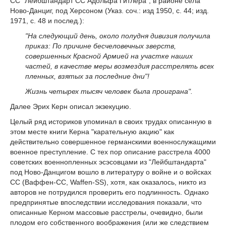
СС "Лейбштандарт СС Адольфа Гитлера", в районе села
Ново-Данциг, под Херсоном (Указ. соч.: изд 1950, с. 44; изд.
1971, с. 48 и послед.):
"На следующий день, около полудня дивизия получила
приказ: По причине бесчеловечных зверств,
совершенных Красной Армией на участке наших
частей, в качестве меры возмездия расстрелять всех
пленных, взятых за последние дни"!
Жизнь четырех тысяч человек была проиграна".
Далее Эрих Керн описал экзекуцию.
Целый ряд историков упоминал в своих трудах описанную в
этом месте книги Керна "карательную акцию" как
действительно совершенное германскими военнослужащими
военное преступление. С тех пор описание расстрела 4000
советских военнопленных эсэсовцами из "Лейбштандарта"
под Ново-Данцигом вошло в литературу о войне и о войсках
СС (Ваффен-СС, Waffen-SS), хотя, как оказалось, никто из
авторов не потрудился проверить его подлинность. Однако
предпринятые впоследствии исследования показали, что
описанные Керном массовые расстрелы, очевидно, были
плодом его собственного воображения (или же следствием