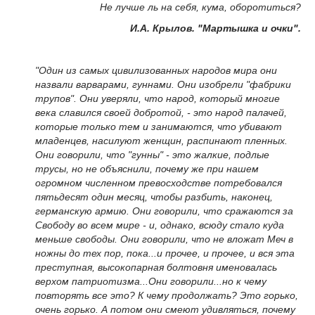
Не лучше ль на себя, кума, оборотиться?
И.А. Крылов. "Мартышка и очки".
"Один из самых цивилизованных народов мира они
назвали варварами, гуннами. Они изобрели "фабрики
трупов". Они уверяли, что народ, который многие
века славился своей добротой, - это народ палачей,
которые только тем и занимаются, что убивают
младенцев, насилуют женщин, распинают пленных.
Они говорили, что "гунны" - это жалкие, подлые
трусы, но не объяснили, почему же при нашем
огромном численном превосходстве потребовался
пятьдесят один месяц, чтобы разбить, наконец,
германскую армию. Они говорили, что сражаются за
Свободу во всем мире - и, однако, всюду стало куда
меньше свободы. Они говорили, что не вложат Меч в
ножны до тех пор, пока...и прочее, и прочее, и вся эта
преступная, высокопарная болтовня именовалась
верхом патриотизма...Они говорили...но к чему
повторять все это? К чему продолжать? Это горько,
очень горько. А потом они смеют удивляться, почему