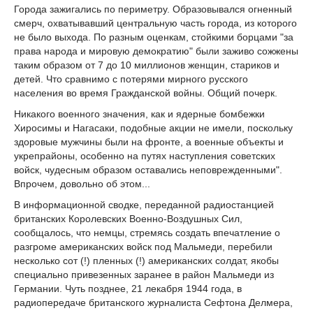
Города зажигались по периметру. Образовывался огненный
смерч, охватывавший центральную часть города, из которого
не было выхода. По разным оценкам, стойкими борцами "за
права народа и мировую демократию" были заживо сожжены
таким образом от 7 до 10 миллионов женщин, стариков и
детей. Что сравнимо с потерями мирного русского
населения во время Гражданской войны. Общий почерк.
Никакого военного значения, как и ядерные бомбежки
Хиросимы и Нагасаки, подобные акции не имели, поскольку
здоровые мужчины были на фронте, а военные объекты и
укрепрайоны, особенно на путях наступления советских
войск, чудесным образом оставались неповрежденными".
Впрочем, довольно об этом...
В информационной сводке, переданной радиостанцией
британских Королевских Военно-Воздушных Сил,
сообщалось, что немцы, стремясь создать впечатление о
разгроме американских войск под Мальмеди, перебили
несколько сот (!) пленных (!) американских солдат, якобы
специально привезенных заранее в район Мальмеди из
Германии. Чуть позднее, 21 лекабря 1944 года, в
радиопередаче британского журналиста Сефтона Делмера,