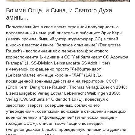
Во имя Отца, и Сына, и Святого Духа,
аминь...
Пользовавшийся в свое время огромной популярностью
послевоенный немецкий писатель и публицист Эрих Керн
(между прочим, бывший унтерштурмфюрер СС) в своей
широко известной книге "Великое опьянение" (Der grosse
Rausch) - воспоминаниях о пережитом фронтового
корреспондента 1-й дивизии СС "Лейбштандарт СС Адольфа
Гитлера" (1. SS-Division Leibstandarte SS Adolf Hitler)
именуемой сокращенно просто "Лейбштандарт"
(Leibstandarte) или еще короче - "ЛАГ" (LAH) /1/,
посвященной военным действиям на территории СССР
(Erich Kern. Der grosse Rausch. Thomas Verlag, Zuerich 1948;
Lizenzausgabe: Verlag Lothar Lebenrecht Waiblingen 1950;
Verlag K.W. Schuetz Pr Oldendorf 1971), повествуя о
зверствах, зверств, совершенных, согласно его
утверждениям, советскими войсками в отношении немецких
военнопленных и "фольксдойчей" (этнических немцев -
граждан СССР), описал также "акцию возмездия"
(Vergeltungsaktion), якобы проведенную чинами 1-й дивизии