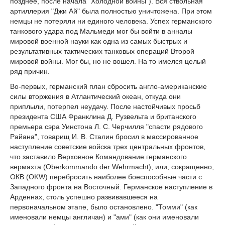
позднее, после начала "Холодной войны"). Вся ствольная
артиллерия "Джи Ай" была полностью уничтожена. При этом
немцы не потеряли ни единого человека. Успех германского
танкового удара под Мальмеди мог бы войти в анналы
мировой военной науки как одна из самых быстрых и
результативных тактических танковых операций Второй
мировой войны. Мог бы, но не вошел. На то имелся целый
ряд причин.
Во-первых, германский план сбросить англо-американские
силы вторжения в Атлантический океан, откуда они
приплыли, потерпел неудачу. После настойчивых просьб
президента США Франклина Д. Рузвельта и британского
премьера сэра Уинстона Л. С. Черчилля "спасти рядового
Райана", товарищ И. В. Сталин бросил в массированное
наступление советские войска трех центральных фронтов,
что заставило Верховное Командование германского
вермахта (Oberkommando der Wehrmacht), или, сокращенно,
ОКВ (OKW) перебросить наиболее боеспособные части с
Западного фронта на Восточный. Германское наступление в
Арденнах, столь успешно развивавшееся на
первоначальном этапе, было остановлено. "Томми" (как
именовали немцы англичан) и "ами" (как они именовали