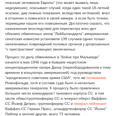
опасным человеком Европы" (что может вызвать лишь
недоумение), описывает случай, когда один такой 18-летний
эсэсман, дав ложные показания, вследствие истязаний, впал
в отчаяние и повесился в своей камере, а если быть точнее,
тюремщики нашли его повешенным. Достаточно сказать, что
назначенная впоследствии для пересмотра всех дел
облыжно обвиненных чинов "Лейбштандарта" американская
сенатская комиссия установили 139 случаев одних только
неизлечимых повреждений половых органов у допрошенных
"с пристрастием" немецких заключенных.
Процесс по делу обвиняемых в "бойне при Мальмеди"
начался в мае 1946 года в бывшем нацистском
концентрационном лагере Дахау (переоборудованном к тому
времени в концлагерь американский) под руководством
"юридического советника армии США", того же
полковника
Розенфельда, хотя в составе суда было и несколько
американских генералов. К процессу было привлечено
большое число командиров I танкового корпуса СС, в том
числе оберстгруппенфюрер СС и генерал-оберст Ваффен-
СС Йозеф Дитрих, группенфюрер СС и
генерал-лейтенант
Ваффен-СС Герман Присс, штандартенфюрер СС "Йохен"
Пейпер и многие другие, всего 73 человека.