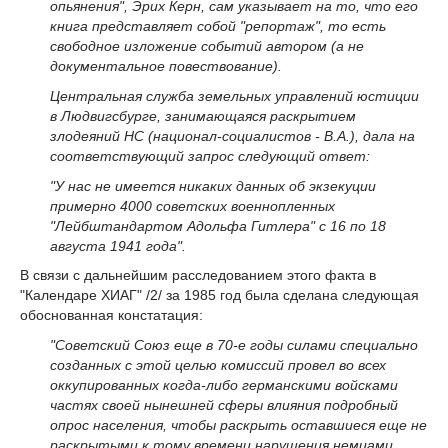
опьянения", Эрих Керн, сам указывает на то, что его
книга представляет собой "репортаж", то есть
свободное изложение событий автором (а не
документальное повествование).
Центральная служба земельных управлений юстиции
в Людвигсбурге, занимающаяся раскрытием
злодеяний НС (национал-социалистов - В.А.), дала на
соответствующий запрос следующий ответ:
"У нас не имеется никаких данных об экзекуции
примерно 4000 советских военнопленных
"Лейбштандартом Адольфа Гитлера" с 16 по 18
августа 1941 года".
В связи с дальнейшим расследованием этого факта в
"Календаре ХИАГ" /2/ за 1985 год была сделана следующая
обоснованная констатация:
"Советский Союз еще в 70-е годы силами специально
созданных с этой целью комиссий провел во всех
оккупированных когда-либо германскими войсками
частях своей нынешней сферы влияния подробный
опрос населения, чтобы раскрыть оставшиеся еще не
раскрытыми к тому времени нарушения немцами