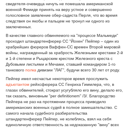
свидетеля-очевидца ничуть не помешала американской
военной Фемиде принять на веру устное и совершенно
голословное заявление обер-садиста Перля, что во время
следствия он якобы и пальцем не тронул ни одного из
заключенных.
В качестве главного обвиняемого на "процессе Мальмеди"
проходил штандартенфюрер СС "Йохен" Пейпер – один из
храбрейших фюреров Ваффен-СС времен Второй мировой
войны, награжденный за храбрость Железными крестами 2-й
и 1-й степени и Рыцарским крестом Железного креста с
Дубовыми листьями и Мечами, ставший командиром 1-го
танкового
полка
дивизии "ЛАГ", будучи всего 30 лет от роду.
Пейпер имел несчастье некоторое время прослужить
адъютантом
рейхсфюрера СС Генриха Гиммлера, что, в
глазах обвинителей, стократ усугубляло его вину, делало его,
так сказать, виновным "per definitionem" /3/. Благородство
Пейпера не раз на протяжении процесса приводило
американских военных судей в полное замешательство. С
самого начала судебного разбирательства
штандартенфюрер Пейпер, не колеблясь, взял на себя
единоличную ответственность за недоказанную "вину" всех