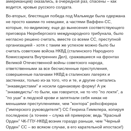
американцев) оказались, в очередной раз, спасены – как
водится, кровью русского солдата.
Во-вторых, блестящая победа под Мальмеди была одержана
не просто какими-то немцами, а частями Ваффен-СС,
которые, по-видимому, еще до вынесения соответствующего
приговора Нюрнбергского международного трибунала, было
негласно решено считать, вместе со всеми СС, преступной
организацией - хотя с таким же успехом можно было бы
считать советские войска НКВД (сталинского Народного
Комиссариата Внутренних Дел), сражавшиеся на фронтах
Великой Отечественной войны советского народа,
ответственными за все бесчисленные преступления,
совершенные палачами НКВД в сталинских лагерях и
застенках, только из-за того, что и те, и другие считались
"энкаведистами" и носили одинаковую форму! А уж
"энкаведисты"-то были, как говорится, не то что "по локти", а
"по уши" в людской крови и запятнали себя никак не
меньшими преступлениями, чем "контора" рейхсфюрера
("имперского руководителя") СС Генриха Гиммлера, копируя
последнюю (а точнее – служа ей примером; ведь "Красный
Орден" ЧК-ГПУ-НКВД возник гораздо раньше, чем "Черный
Орден" СС – во всяком случае, в его карательной ипостаси!)