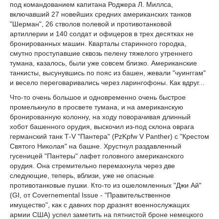
под командованием капитана Роджера Л. Миллса,
включавший 27 новейших средних американских танков
"Шерман", 26 стволов полевой и противотанковой
артиллерии и 140 солдат и офицеров в трех десятках не
бронированных машин. Кварталы старинного городка,
смутно проступавшие сквозь пелену тяжелого утреннего
тумана, казалось, были уже совсем близко. Американские
танкисты, высунувшись по пояс из башен, жевали "чуинггам"
и весело переговаривались через ларингофоны. Как вдруг...
Что-то очень большое и одновременно очень быстрое
промелькнуло в просвете тумана, и на американскую
бронированную колонну, на ходу поворачивая длинный
хобот башенного орудия, выскочил из-под склона оврага
германский танк Т-V "Пантера" (PzKpfw V Panther) с "Крестом
Святого Николая" на башне. Хрустнул раздавленный
гусеницей "Пантеры" лафет головного американского
орудия. Она стремительно перемахнула через две
следующие, теперь, вблизи, уже не опасные
противотанковые пушки. Кто-то из ошеломленных "Джи Ай"
(GI, от Covernеmental Issue - "Правительственное
имущество", как с давних пор дразнят военнослужащих
армии США) успел заметить на пятнистой броне немецкого