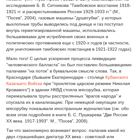
исследование Б. В. Ситникова "Тамбовское восстание 1918-
1921 гг. и раскрестьянивание России 1929-1933 гг." (М.,
"Посев", 2004), газовые машины-"душегубки", у которых
выхлопные трубы выводились под днище и газ поступал
внутрь герметизированной машины, использовались
большевиками для истребления своих военных и
политических противников еще с 1920-х годов (в частности,
для уничтожения тамбовских повстанцев в 1921-1922 годах).
Мало того! С целью ускорения процесса ликвидации
"человеческого балласта" он был поставлен большевицкими
палачами "на поток" в буквальном смысле слова. Так, в
Краснодаре (бывшем Екатеринодаре - столице
Кубанского
Казачьего Войска
при "проклятом царском режиме Николая
Кровавого") в здании НКВД стояла мясорубка, которая
перемалывала трупы расстрелянных "врагов народа" и
спускала их в канализацию. При немецкой оккупации эту
мясорубку показывали иностранным журналистам (см. обо
всем этом подробнее в книге Б. С. Пушкарева "Две России
ХХ века. 1917-1993". М., "Посев", 2008).
Так что закономерно возникает вопрос: палачам какой из
двух страшнейших диктатур ХХ века - советской или