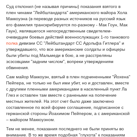
Суд отклонил (не называя причины) показания взятого в
плен чинами "Лейбштандарта" американского майора Хола
Маккоуэна (в переводе разных источников на русский язык
его фамилия транскрибируется по-разному - Мак Гоун, Мак
Гаун), являвшегося непосредственным свидетелем-
очевидцем боевых действий военнослужащих 1-го танкового
полка
дивизии СС "Лейбштандарт СС Адольфа Гитлера" и
утверждавшего, что все американские солдаты и офицеры
были убиты под Мальмеди в бою, а не расстреляны
эсэсовцами "задним числом", вопреки утверждениям
обвинения.
Сам майор Маккоуэн, взятый в плен подчиненными "Йохена"
Пейпера, не только не был ими убит, но и доставлен, вместе
с другими пленными американцами в населенный пункт Ла
Глез и оставлен там вместе с ранеными на попечение
местных жителей. На этот счет было даже заключено
составленное по всей форме соглашение, подписанное с
германской стороны Йоахимом Пейпером, а с американской
– майором Маккоуэном.
Тем не менее, показания последнего не были приняты во
внимание. В то же время подобная "глухота" к показаниям