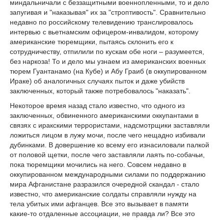
миндальничали с беззащитными военнопленными, то и дело
запугивая и "наказывая" их за "строптивость". Сравнительно
недавно по российскому телевидению транслировалось
интервью с вьетнамским офицером-инвалидом, которому
американские тюремщики, пытаясь склонить его к
сотрудничеству, отпилили по кускам обе ноги – разумеется,
без наркоза! То и дело мы узнаем из американских военных
тюрем Гуантанамо (на Кубе) и Абу Граиб (в оккупированном
Ираке) об аналогичных случаях пыток и даже убийств
заключенных, который также потребовалось "наказать".
Некоторое время назад стало известно, что одного из
заключенных, обвиненного американскими оккупантами в
связях с иракскими террористами, надсмотрщики заставляли
ложиться лицом в лужу мочи, после чего нещадно избивали
дубинками. В довершение ко всему его изнасиловали палкой
от половой щетки, после чего заставляли лаять по-собачьи,
пока тюремщики мочились на него. Совсем недавно в
оккупированном международными силами по поддержанию
мира Афганистане разразился очередной скандал - стало
известно, что американские солдаты справляли нужду на
тела убитых ими афганцев. Все это вызывает в памяти
какие-то отдаленные ассоциации, не правда ли? Все это