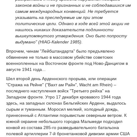
законов войны и не признанных и не соблюдавшихся им
самим международных конвенций. Не требуется
указывать на преследуемые им при этом
политические цели. Однако в ходе всей этой акции не
нашлось никаких доказательств подлинности
вышеупомянутого утверждения. Оно было попросту
выдумано" (HIAG-Кalender 1985).
Впрочем, чинам "Лейбштандарта" было предъявлено
обвинение не только в массовом убийстве советских
военнопленных на Восточном фронте под Ново-Данцигом в
августе 1941 года...
Шел второй день Арденнского прорыва, или операции
"Стража на Рейне" ("Вахт ам Райн", Wacht am Rhein) –
последнего наступления войск "Третьего рейха" на
Западном фронте. Утро 17 декабря кровавого 1944 года
здесь, на западных склонах Бельгийских Арденн, выдалось
сырым и туманным. Моросил мелкий, холодный дождь,
принесенный с Атлантики порывистым северным ветром. К
южной окраине небольшого городка Мальмеди подходил
конвой из состава 285-го разведывательного батальона
полевой артиллерии 7-й бронетанковой дивизии армии США