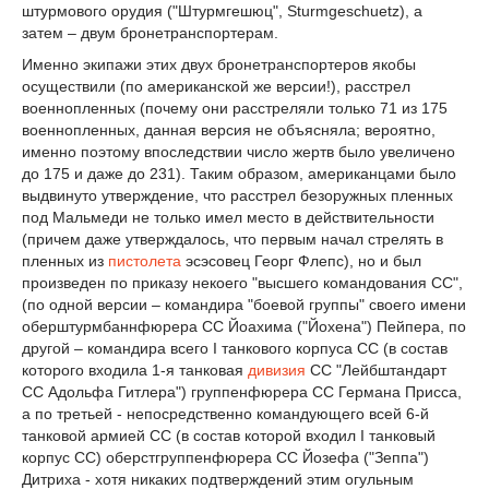
штурмового орудия ("Штурмгешюц", Sturmgeschuetz), а
затем – двум бронетранспортерам.
Именно экипажи этих двух бронетранспортеров якобы
осуществили (по американской же версии!), расстрел
военнопленных (почему они расстреляли только 71 из 175
военнопленных, данная версия не объясняла; вероятно,
именно поэтому впоследствии число жертв было увеличено
до 175 и даже до 231). Таким образом, американцами было
выдвинуто утверждение, что расстрел безоружных пленных
под Мальмеди не только имел место в действительности
(причем даже утверждалось, что первым начал стрелять в
пленных из
пистолета
эсэсовец Георг Флепс), но и был
произведен по приказу некоего "высшего командования СС",
(по одной версии – командира "боевой группы" своего имени
оберштурмбаннфюрера СС Йоахима ("Йохена") Пейпера, по
другой – командира всего I танкового корпуса СС (в состав
которого входила 1-я танковая
дивизия
СС "Лейбштандарт
СС Адольфа Гитлера") группенфюрера СС Германа Присса,
а по третьей - непосредственно командующего всей 6-й
танковой армией СС (в состав которой входил I танковый
корпус СС) оберстгруппенфюрера СС Йозефа ("Зеппа")
Дитриха - хотя никаких подтверждений этим огульным