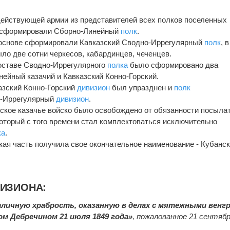
 действующей армии из представителей всех полков поселенных
в сформировали Сборно-Линейный
полк
.
о основе сформировали Кавказский Сводно-Иррегулярный
полк
, в
ыло две сотни черкесов, кабардинцев, чеченцев.
составе Сводно-Иррегулярного
полка
было сформировано два
нейный казачий и Кавказский Конно-Горский.
казский Конно-Горский
дивизион
был упразднен и
полк
о-Иррегулярный
дивизион
.
ерское казачье войско было освобождено от обязанности посыла
который с того времени стал комплектоваться исключительно
ка
.
ская часть получила свое окончательное наименование - Кубанс
ВИЗИОНА:
тличную храбрость, оказанную в делах с мятежными венгр
ом Дебречином 21 июля 1849 года»
, пожалованное 21 сентяб