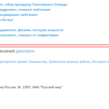
ич, обер-прокурор Святейшего Синода
андрович, генерал-лейтенант
ельдмаршал-лейтенант
а битву!
одаватель физики, историк искусств
триевич, генерал от инфантерии
 КАЗАЧИЙ
ДИВИЗИОН
раторская армия
,
Казачество
,
Кубанское казачье войско
,
История п
ка России. М. 1993. ИАА "Русский мир"