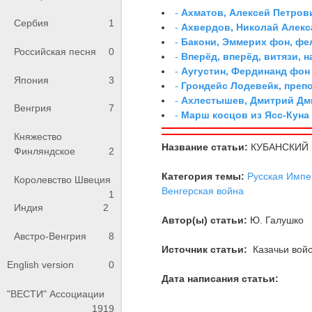
-
Ахматов, Алексей Петров
Сербия
1
-
Ахвердов, Николай Алекс
-
Бакони, Эммерих фон, ф
Российская песня
0
-
Вперёд, вперёд, витязи, н
-
Аугустин, Фердинанд фон
Япония
3
-
Грондейс Лодевейк, преп
-
Ахлестышев, Дмитрий Дми
Венгрия
7
-
Марш косцов из Ясс-Куна
Княжество
Название статьи:
КУБАНСКИЙ
Финляндское
2
Категория темы:
Русская Импе
Королевство Швеция
Венгерская война
1
Индия
2
Автор(ы) статьи:
Ю. Галушко
Австро-Венгрия
8
Источник статьи:
Казачьи войс
English version
0
Дата написания статьи:
"ВЕСТИ" Ассоциации
1919