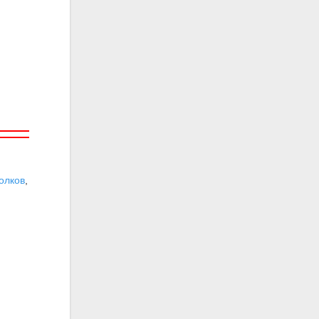
олков
,