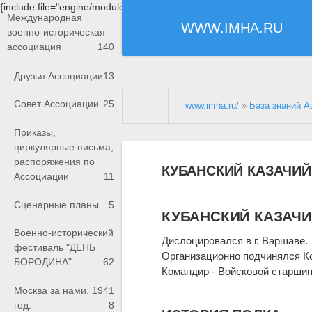
{include file="engine/modules/saperu/head.php"}
Международная
WWW.IMHA.RU
военно-историческая
ассоциация
140
Друзья Ассоциации
13
Совет Ассоциации
25
www.imha.ru/
»
База знаний А
Приказы,
циркулярные письма,
распоряжения по
КУБАНСКИЙ КАЗАЧИ
Ассоциации
11
Сценарные планы
5
КУБАНСКИЙ КАЗАЧ
Военно-исторический
Дислоцировался в г. Варшаве.
фестиваль "ДЕНЬ
Организационно подчинялся 
БОРОДИНА"
62
Командир - Войсковой старшин
Москва за нами. 1941
год.
8