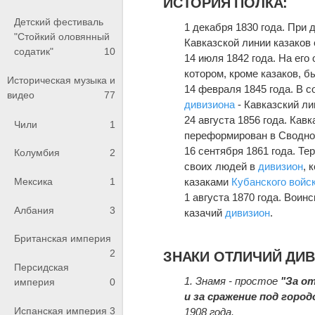
ИСТОРИЯ ПОЛКА:
Детский фестиваль
1 декабря 1830 года. При
"Стойкий оловянный
Кавказской линии казако
содатик"
10
14 июля 1842 года. На ег
котором, кроме казаков, б
Историческая музыка и
14 февраля 1845 года. В 
видео
77
дивизиона
- Кавказский ли
24 августа 1856 года. Кав
Чили
1
переформирован в Сводн
16 сентября 1861 года. Т
Колумбия
2
своих людей в
дивизион
, 
Мексика
1
казаками
Кубанского войс
1 августа 1870 года. Воин
Албания
3
казачий
дивизион
.
Британская империя
2
ЗНАКИ ОТЛИЧИЙ ДИ
Персидская
1. Знамя - простое
"За о
империя
0
и за сражение под город
Испанская империя
3
1908 года.