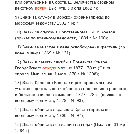
или батальоне и в Собств. Е. Величества сводном
пехотном
полку
(Выс. утв. 3 июля 1882 г.);
9) Знаки за службу в морской охране (приказ по
морскому ведомству 1902 г. № 4);
10) Знаки за службу в Собственном Е. И. В. конвое
(приказ по военному ведомству 1884 г. № 190);
11) Знаки за участие в деле освобождения крестьян (пр.
воен. мин-ра 1869 г. № 131);
12) Знаки в память службы в Почетном Конвое
Гвардейского
отряда
в войну 1877—78 гг. (Отнош.
управл. Имп. гл. кв. 1 мая 1878 г. № 1208);
13) Знаки Красного Креста лицам, принимавшим
участие в деятельности общества попечения о раненых
и больных воинах в кампанию 1877—78 гг. (приказ по
военному ведомству 1879 г. № 93);
14) Знаки общества Красного Креста (приказ по
военному ведомству 1900 г. № 97);
15) Знаки общества спасания на водах (Выс. утв. 31 мрт.
1894 г.);