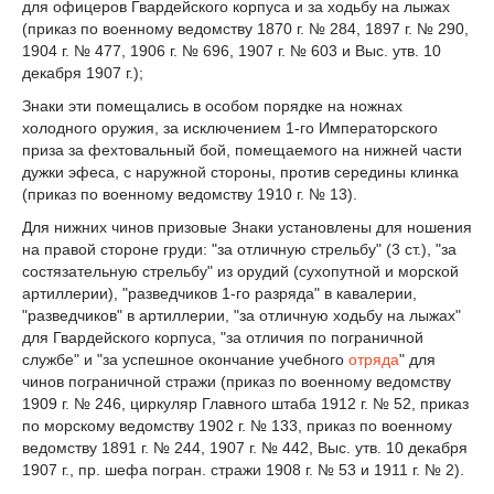
для офицеров Гвардейского корпуса и за ходьбу на лыжах
(приказ по военному ведомству 1870 г. № 284, 1897 г. № 290,
1904 г. № 477, 1906 г. № 696, 1907 г. № 603 и Выс. утв. 10
декабря 1907 г.);
Знаки эти помещались в особом порядке на ножнах
холодного оружия, за исключением 1-го Императорского
приза за фехтовальный бой, помещаемого на нижней части
дужки эфеса, с наружной стороны, против середины клинка
(приказ по военному ведомству 1910 г. № 13).
Для нижних чинов призовые Знаки установлены для ношения
на правой стороне груди: "за отличную стрельбу" (3 ст.), "за
состязательную стрельбу" из орудий (сухопутной и морской
артиллерии), "разведчиков 1-го разряда" в кавалерии,
"разведчиков" в артиллерии, "за отличную ходьбу на лыжах"
для Гвардейского корпуса, "за отличия по пограничной
службе" и "за успешное окончание учебного
отряда
" для
чинов пограничной стражи (приказ по военному ведомству
1909 г. № 246, циркуляр Главного штаба 1912 г. № 52, приказ
по морскому ведомству 1902 г. № 133, приказ по военному
ведомству 1891 г. № 244, 1907 г. № 442, Выс. утв. 10 декабря
1907 г., пр. шефа погран. стражи 1908 г. № 53 и 1911 г. № 2).