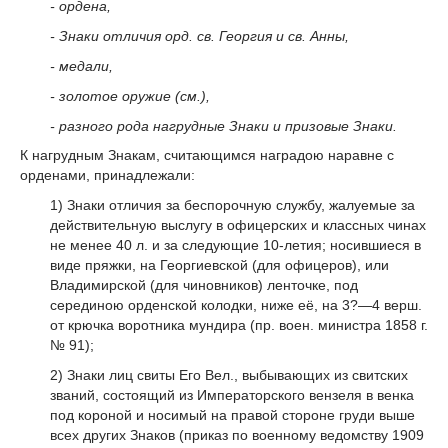
- ордена,
- Знаки отличия орд. св. Георгия и св. Анны,
- медали,
- золотое оружие (см.),
- разного рода нагрудные Знаки и призовые Знаки.
К нагрудным Знакам, считающимся наградою наравне с
орденами, принадлежали:
1) Знаки отличия за беспорочную службу, жалуемые за
действительную выслугу в офицерских и классных чинах
не менее 40 л. и за следующие 10-летия; носившиеся в
виде пряжки, на Георгиевской (для офицеров), или
Владимирской (для чиновников) ленточке, под
серединою орденской колодки, ниже её, на 3?—4 верш.
от крючка воротника мундира (пр. воен. министра 1858 г.
№ 91);
2) Знаки лиц свиты Его Вел., выбывающих из свитских
званий, состоящий из Императорского вензеля в венка
под короной и носимый на правой стороне груди выше
всех других Знаков (приказ по военному ведомству 1909