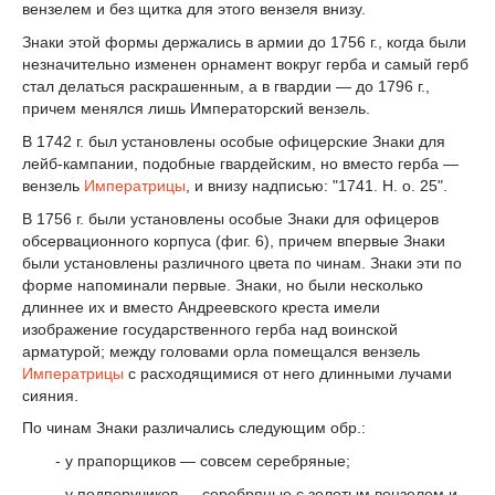
вензелем и без щитка для этого вензеля внизу.
Знаки этой формы держались в армии до 1756 г., когда были
незначительно изменен орнамент вокруг герба и самый герб
стал делаться раскрашенным, а в гвардии — до 1796 г.,
причем менялся лишь Императорский вензель.
В 1742 г. был установлены особые офицерские Знаки для
лейб-кампании, подобные гвардейским, но вместо герба —
вензель
Императрицы
, и внизу надписью: "1741. Н. о. 25".
В 1756 г. были установлены особые Знаки для офицеров
обсервационного корпуса (фиг. 6), причем впервые Знаки
были установлены различного цвета по чинам. Знаки эти по
форме напоминали первые. Знаки, но были несколько
длиннее их и вместо Андреевского креста имели
изображение государственного герба над воинской
арматурой; между головами орла помещался вензель
Императрицы
с расходящимися от него длинными лучами
сияния.
По чинам Знаки различались следующим обр.:
- у прапорщиков — совсем серебряные;
- у подпоручиков — серебряные с золотым вензелем и