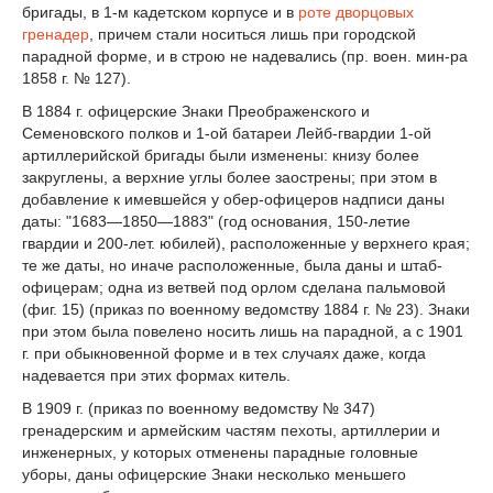
бригады, в 1-м кадетском корпусе и в
роте дворцовых
гренадер
, причем стали носиться лишь при городской
парадной форме, и в строю не надевались (пр. воен. мин-ра
1858 г. № 127).
В 1884 г. офицерские Знаки Преображенского и
Семеновского полков и 1-ой батареи Лейб-гвардии 1-ой
артиллерийской бригады были изменены: книзу более
закруглены, а верхние углы более заострены; при этом в
добавление к имевшейся у обер-офицеров надписи даны
даты: "1683—1850—1883" (год основания, 150-летие
гвардии и 200-лет. юбилей), расположенные у верхнего края;
те же даты, но иначе расположенные, была даны и штаб-
офицерам; одна из ветвей под орлом сделана пальмовой
(фиг. 15) (приказ по военному ведомству 1884 г. № 23). Знаки
при этом была повелено носить лишь на парадной, а с 1901
г. при обыкновенной форме и в тех случаях даже, когда
надевается при этих формах китель.
В 1909 г. (приказ по военному ведомству № 347)
гренадерским и армейским частям пехоты, артиллерии и
инженерных, у которых отменены парадные головные
уборы, даны офицерские Знаки несколько меньшего