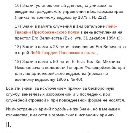
16) Знаки, установленный для лиц, служивших по
введению гражданского управления в Болгарском крае
(приказ по военному ведомству 1879 г. № 222);
17) Знаки в память служения в 1-м батальоне
Лейб-
Гвардии Преображенского полка
в день вступления на
престол Его Величества (Выс. утв. 31 декабря 1894 г.);
18) Знаки в память 25-летия зачисления Его Величества
в строй
Лейб-Гвардии Павловского полка
.;
19) Знаки в память 50-летия Е. Выс. Вел Кн. Михаила
Николаевича в должности Генерал-Фельдцейхмейстера
для лиц артиллерийского ведомства (приказ по
военному ведомству 1906 г. № 40).
Все эти знаки, за исключением пряжки за беспорочную
службу, вензелевых изображений и 3 последних, при
служебной строевой и при повседневной форме не носятся.
Из иностранных армий подобные же Знаки, но в меньшем
количестве, имеются в германских и испанских армиях.
II.