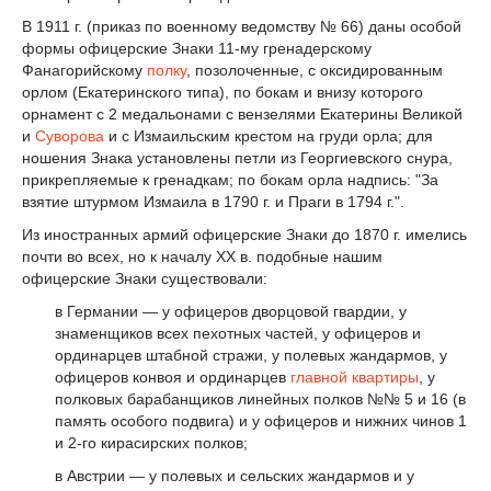
В 1911 г. (приказ по военному ведомству № 66) даны особой
формы офицерские Знаки 11-му гренадерскому
Фанагорийскому
полку
, позолоченные, с оксидированным
орлом (Екатеринского типа), по бокам и внизу которого
орнамент с 2 медальонами с вензелями Екатерины Великой
и
Суворова
и с Измаильским крестом на груди орла; для
ношения Знака установлены петли из Георгиевского снура,
прикрепляемые к гренадкам; по бокам орла надпись: "За
взятие штурмом Измаила в 1790 г. и Праги в 1794 г.".
Из иностранных армий офицерские Знаки до 1870 г. имелись
почти во всех, но к началу XX в. подобные нашим
офицерские Знаки существовали:
в Германии — у офицеров дворцовой гвардии, у
знаменщиков всех пехотных частей, у офицеров и
ординарцев штабной стражи, у полевых жандармов, у
офицеров конвоя и ординарцев
главной квартиры
, у
полковых барабанщиков линейных полков №№ 5 и 16 (в
память особого подвига) и у офицеров и нижних чинов 1
и 2-го кирасирских полков;
в Австрии — у полевых и сельских жандармов и у