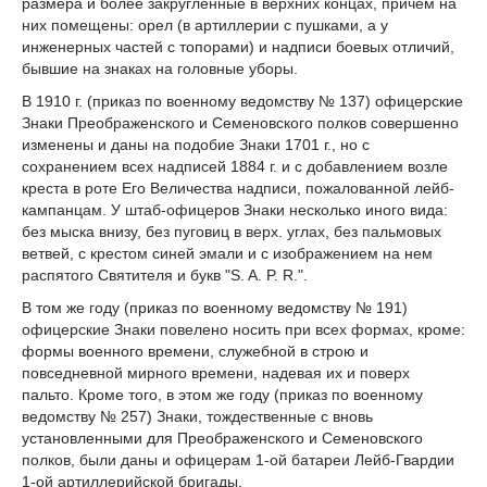
размера и более закругленные в верхних концах, причем на
них помещены: орел (в артиллерии с пушками, а у
инженерных частей с топорами) и надписи боевых отличий,
бывшие на знаках на головные уборы.
В 1910 г. (приказ по военному ведомству № 137) офицерские
Знаки Преображенского и Семеновского полков совершенно
изменены и даны на подобие Знаки 1701 г., но с
сохранением всех надписей 1884 г. и с добавлением возле
креста в роте Его Величества надписи, пожалованной лейб-
кампанцам. У штаб-офицеров Знаки несколько иного вида:
без мыска внизу, без пуговиц в верх. углах, без пальмовых
ветвей, с крестом синей эмали и с изображением на нем
распятого Святителя и букв "S. A. P. R.".
В том же году (приказ по военному ведомству № 191)
офицерские Знаки повелено носить при всех формах, кроме:
формы военного времени, служебной в строю и
повседневной мирного времени, надевая их и поверх
пальто. Кроме того, в этом же году (приказ по военному
ведомству № 257) Знаки, тождественные с вновь
установленными для Преображенского и Семеновского
полков, были даны и офицерам 1-ой батареи Лейб-Гвардии
1-ой артиллерийской бригады.