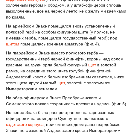
золоченым гербом и ободком, а у штаб-офицеров сплошь
вызолоченные, все на черной ленточке с желтыми каемками
по краям.
На армейском Знаке помещался вновь установленный
полковой герб на особом фигурном щите (у полков, не
имевших герба, помещался государственный герб); под
щитом
помещалась военная арматура (фиг. 4).
На гвардейском Знаке вместо полкового герба —
государственный герб черной финифти, короны над орлом
красные, на груди орла белый фигурный
щит
в золотой
рамке, на середине этого щита голубой финифтяной
Андреевский крест с белым изображением святителя, ниже
этого щита другой малый
щит
, золотой с золотым же
Императорским вензелем.
На обер-офицерском Знаке Преображенского и
Семеновского полков сохранилась прежняя надпись (фиг. 5).
Ношение Знака было распространено на гарнизонных
офицеров и на офицеров Сухопутного шляхетского
кадетского корпуса
, причем последним даны гвардейские
Знаки, но с заменой Андреевского креста Императорским