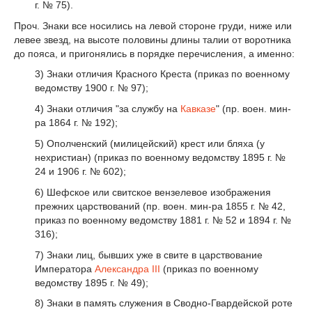
г. № 75).
Проч. Знаки все носились на левой стороне груди, ниже или
левее звезд, на высоте половины длины талии от воротника
до пояса, и пригонялись в порядке перечисления, а именно:
3) Знаки отличия Красного Креста (приказ по военному
ведомству 1900 г. № 97);
4) Знаки отличия "за службу на
Кавказе
" (пр. воен. мин-
pa 1864 г. № 192);
5) Ополченский (милицейский) крест или бляха (у
нехристиан) (приказ по военному ведомству 1895 г. №
24 и 1906 г. № 602);
6) Шефское или свитское вензелевое изображения
прежних царствований (пр. воен. мин-ра 1855 г. № 42,
приказ по военному ведомству 1881 г. № 52 и 1894 г. №
316);
7) Знаки лиц, бывших уже в свите в царствование
Императора
Александра III
(приказ по военному
ведомству 1895 г. № 49);
8) Знаки в память служения в Сводно-Гвардейской роте