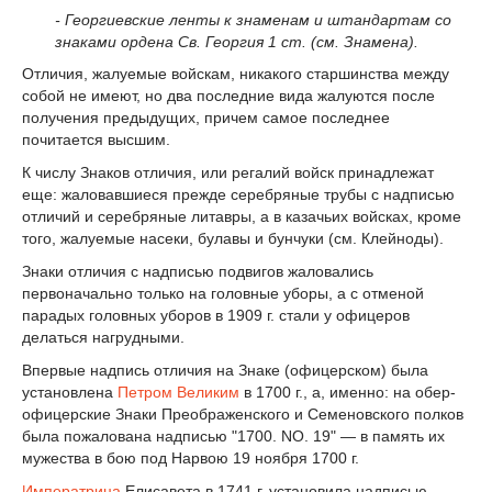
- Георгиевские ленты к знаменам и штандартам со
знаками ордена Св. Георгия 1 ст. (см. Знамена).
Отличия, жалуемые войскам, никакого старшинства между
собой не имеют, но два последние вида жалуются после
получения предыдущих, причем самое последнее
почитается высшим.
К числу Знаков отличия, или регалий войск принадлежат
еще: жаловавшиеся прежде серебряные трубы с надписью
отличий и серебряные литавры, а в казачьих войсках, кроме
того, жалуемые насеки, булавы и бунчуки (см. Клейноды).
Знаки отличия с надписью подвигов жаловались
первоначально только на головные уборы, а с отменой
парадых головных уборов в 1909 г. стали у офицеров
делаться нагрудными.
Впервые надпись отличия на Знаке (офицерском) была
установлена
Петром Великим
в 1700 г., а, именно: на обер-
офицерские Знаки Преображенского и Семеновского полков
была пожалована надписью "1700. NO. 19" — в память их
мужества в бою под Нарвою 19 ноября 1700 г.
Императрица
Елисавета в 1741 г. установила надписью