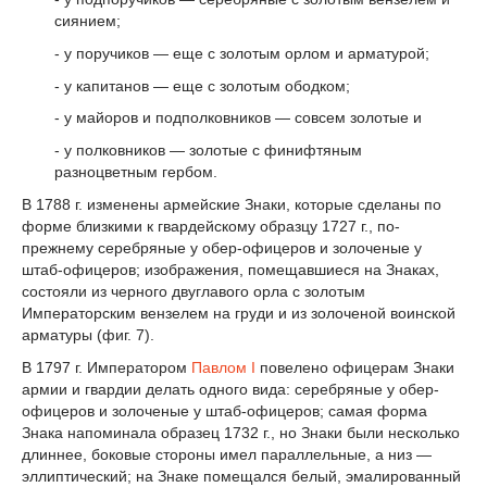
сиянием;
- у поручиков — еще с золотым орлом и арматурой;
- у капитанов — еще с золотым ободком;
- у майоров и подполковников — совсем золотые и
- у полковников — золотые с финифтяным
разноцветным гербом.
В 1788 г. изменены армейские Знаки, которые сделаны по
форме близкими к гвардейскому образцу 1727 г., по-
прежнему серебряные у обер-офицеров и золоченые у
штаб-офицеров; изображения, помещавшиеся на Знаках,
состояли из черного двуглавого орла с золотым
Императорским вензелем на груди и из золоченой воинской
арматуры (фиг. 7).
В 1797 г. Императором
Павлом I
повелено офицерам Знаки
армии и гвардии делать одного вида: серебряные у обер-
офицеров и золоченые у штаб-офицеров; самая форма
Знака напоминала образец 1732 г., но Знаки были несколько
длиннее, боковые стороны имел параллельные, а низ —
эллиптический; на Знаке помещался белый, эмалированный