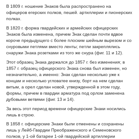
В 1809 г. ношение Знаков была распространено на
офицеров егерских полков, пешей. артиллерии и пионерских
полках.
В 1820 г. форма гвардейских и армейских офицерских
Знаков была изменена, причем Знак сделан почти вдвое
короче предыдущего с более плоским шейным вырезом и со
снуровыми петлями вместо ленты; петли закреплялись
снаружи Знака розетками из того же снура (фиг. 11 и 12).
Этот образец Знака держался до 1857 г. без изменения; в
1857 г. образец офицерского Знака снова был изменен, но
незначительно, а именно: Знак сделан несколько уже к
концам и несколько угловатее книзу, борт на нем сделан
витым, а орел сделан новой, утвержденной в этом году,
формы, причем в гвардии арматура под орлом заменена
дубовыми ветвями (фиг. 13 и 14).
За весь этот период времени офицерские Знаки носились
лишь в строю.
В 1858 г. офицерские Знаки были отменены и сохранены
лишь у Лейб-Гвардии Преображенского и Семеновского
полков, у 1-ой батареи 1-ой гвардейской артиллерии