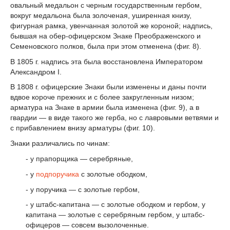
овальный медальон с черным государственным гербом,
вокруг медальона была золоченая, уширенная книзу,
фигурная рамка, увенчанная золотой же короной; надпись,
бывшая на обер-офицерском Знаке Преображенского и
Семеновского полков, была при этом отменена (фиг. 8).
В 1805 г. надпись эта была восстановлена Императором
Александром I.
В 1808 г. офицерские Знаки были изменены и даны почти
вдвое короче прежних и с более закругленным низом;
арматура на Знаке в армии была изменена (фиг. 9), а в
гвардии — в виде такого же герба, но с лавровыми ветвями и
с прибавлением внизу арматуры (фиг. 10).
Знаки различались по чинам:
- у прапорщика — серебряные,
- у
подпоручика
с золотые ободком,
- у поручика — с золотые гербом,
- у штабс-капитана — с золотые ободком и гербом, у
капитана — золотые с серебряным гербом, у штабс-
офицеров — совсем вызолоченные.