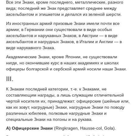
Все эти Знаки, кроме последнего, металлические, разного
вида; последний же Знак представляет среднее между
аксельбантом и этишкетом и делался из зеленой шерсти.
Из иностранных армий призовые Знаки имели почти все
армии; в Германии они существовали в виде особых
аксельбантов и нарукавных Знаков, в Австрии — в виде
аксельбантов и нагрудных Знаков, в Италии и Англии — в
виде нарукавного Знака.
Академические Знаки, кроме Японии, не существовали
нигде, но окончившие курс в наших академиях и школах
офицеры болгарской и сербской армий носили наши Знаки.
III.
К Знакам последней категории, т.-е. к Знаками, не
составляющим награды, а лишь служащим отличительной
чертой носителя их, принадлежат: офицерские (шейные или,
как их зовут, нагрудные) Знаки, нагрудные Знаки по поводу
различных юбилеев, полковые нагрудные Знаки и
специальные Знаки на погоны и на рукава.
А) Офицерские Знаки
(Ringkragen, Hausse-col, Gola).