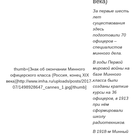
века)
За первые шесть
лет
существования
здесь
подготовили 70
офицеров –
специалистов
минного дела.
В годы Первой
мировой войны на
thumb=|Знак об окончании Минного
базе Минного
офицерского класса (Россия, конец XIX
класса были
века)]http://www.imha.ru/uploads/posts/2017-
созданы краткие
07/1498928647_cannes_1.jpg[/thumb]
курсы на 36
офицеров, в 1913
при нём
сформировали
школу
радиотехников.
В 1918-м Минный