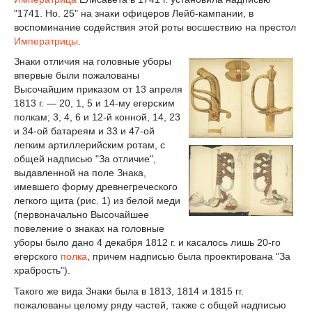
"1741. Но. 25" на знаки офицеров Лейб-кампании, в
воспоминание содействия этой роты восшествию на престол
Императрицы
.
Знаки отличия на головные уборы
впервые были пожалованы
Высочайшим приказом от 13 апреля
1813 г. — 20, 1, 5 и 14-му егерским
полкам; 3, 4, 6 и 12-й конной, 14, 23
и 34-ой батареям и 33 и 47-ой
легким артиллерийским ротам, с
общей надписью "За отличие",
выдавленной на поле Знака,
имевшего форму древнегреческого
легкого щита (рис. 1) из белой меди
(первоначально Высочайшее
повеление о знаках на головные
уборы было дано 4 декабря 1812 г. и касалось лишь 20-го
егерского
полка
, причем надписью была проектирована "За
храбрость").
Такого же вида Знаки была в 1813, 1814 и 1815 гг.
пожалованы целому ряду частей, также с общей надписью