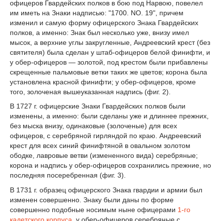
офицеров Гвардейских полков в бою под Нарвою, повелел
им иметь на Знаки надписью: "1700. NO. 19", причем
изменил и самую форму офицерского Знака Гвардейских
полков, а именно: Знак был несколько уже, внизу имел
мысок, а верхние углы закругленные, Андреевский крест (без
святителя) была сделан у штаб-офицеров белой финифти, и
у обер-офицеров — золотой, под крестом были прибавлены
скрещенные пальмовые ветки таких же цветов; корона была
установлена красной финифти; у обер-офицеров, кроме
того, золоченая вышеуказанная надпись (фиг. 2).
В 1727 г. офицерские Знаки Гвардейских полков были
изменены, а именно: были сделаны уже и длиннее прежних,
без мыска внизу, одинаковые (золоченые) для всех
офицеров, с серебряной гирляндой по краю. Андреевский
крест для всех синий финифтяной в овальном золотом
ободке, лавровые ветви (измененного вида) серебряные;
корона и надпись у обер-офицеров сохранились прежние, но
последняя посеребренная (фиг. 3).
В 1731 г. образец офицерского Знака гвардии и армии был
изменен совершенно. Знаку были даны по форме
совершенно подобные носимым ныне офицерами
1-го
кадетского корпуса
, у обер-офицеров серебряные с