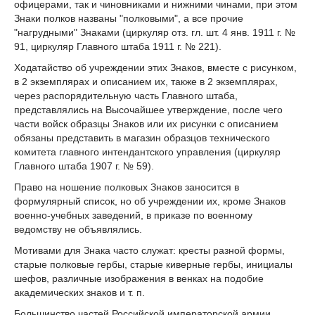
офицерами, так и чиновниками и нижними чинами, при этом
Знаки полков названы "полковыми", а все прочие
"нагрудными" Знаками (циркуляр отз. гл. шт. 4 янв. 1911 г. №
91, циркуляр Главного штаба 1911 г. № 221).
Ходатайство об учреждении этих Знаков, вместе с рисунком,
в 2 экземплярах и описанием их, также в 2 экземплярах,
через распорядительную часть Главного штаба,
представлялись на Высочайшее утверждение, после чего
части войск образцы Знаков или их рисунки с описанием
обязаны представить в магазин образцов технического
комитета главного интендантского управления (циркуляр
Главного штаба 1907 г. № 59).
Право на ношение полковых Знаков заносится в
формулярный список, но об учреждении их, кроме Знаков
военно-учебных заведений, в приказе по военному
ведомству не объявлялись.
Мотивами для Знака часто служат: кресты разной формы,
старые полковые гербы, старые киверные гербы, инициалы
шефов, различные изображения в венках на подобие
академических знаков и т. п.
Большинство частей Российской императорской армии