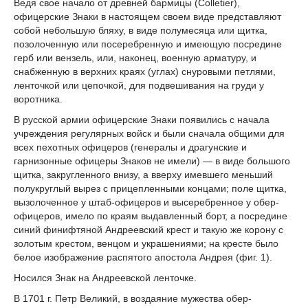
Ведя свое начало от древней бармицы (Colletier),
офицерские Знаки в настоящем своем виде представляют
собой небольшую бляху, в виде полумесяца или щитка,
позолоченную или посеребренную и имеющую посредине
герб или вензель, или, наконец, военную арматуру, и
снабженную в верхних краях (углах) снуровыми петлями,
ленточкой или цепочкой, для подвешивания на груди у
воротника.
В русской армии офицерские Знаки появились с начала
учреждения регулярных войск и были сначала общими для
всех пехотных офицеров (генералы и драгунские и
гарнизонные офицеры Знаков не имели) — в виде большого
щитка, закругленного внизу, а вверху имевшего меньший
полукруглый вырез с прицепленными концами; поле щитка,
вызолоченное у штаб-офицеров и высеребренное у обер-
офицеров, имело по краям выдавленный борт, а посредине
синий финифтяной Андреевский крест и такую же корону с
золотым крестом, венцом и украшениями; на кресте было
белое изображение распятого апостола Андрея (фиг. 1).
Носился Знак на Андреевской ленточке.
В 1701 г. Петр Великий, в воздаяние мужества обер-