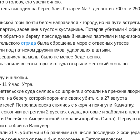
о в голову, его увели силою.
ель высадил на берег, близ батареи № 7, десант из 700 ч. и 250 
ьской горы почти бегом направился к городу, но на пути встрети
партии, засевшие в густом кустарнике. Потеряв убитыми 4 офиц
 обратно к берегу, преследуемый нашими партиями и гарнизон
тельского
отряда
была сброшена в море с отвесных утесов
бли под натиском дружинников, ударивших в штыки.
севшихся на мель, было не менее бедственно.
ь заняли высоты горы и оттуда открыли жестокий огонь по
ду и шлюпки.
11 ? час. Утра.
иятельские суда снялись со шпринга и отошли на прежние якор
те, на берегу которой хоронили своих убитых, а 27 августа
телей Петропавловска снялись с якоря и покинули Камчатку.
союзники встретили 2 русских судна, которые и забрали в плен
и Российско-Американской компании корабль Ситха). Первую о
ли с собой на Ванкувер.
али 31 ч. убитыми и 65 ранеными (в числе последних 2 офицера
оре скончался от ран и был похоронен в Петропавловске).