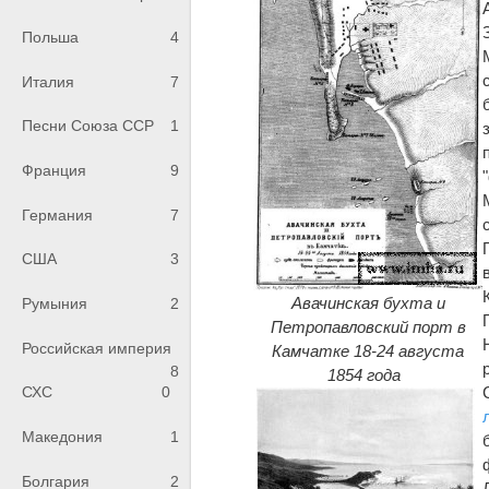
Польша
4
Италия
7
Песни Союза ССР
1
Франция
9
Германия
7
США
3
Авачинская бухта и
Румыния
2
Петропавловский порт в
Российская империя
Камчатке 18-24 августа
8
1854 года
СХС
0
Македония
1
Болгария
2