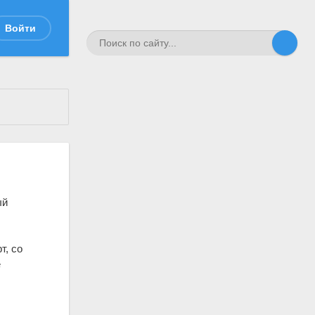
Войти
ый
т, со
е