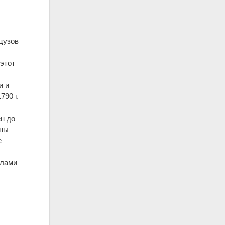
нцузов
 этот
и и
790 г.
ен до
ены
е
алами