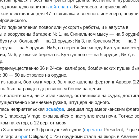
под командою капитан-
лейтенанта
Васильева, и привезший
укомплектование для 47-го экипажа и военного инженера, поручи
Мровинского.
Эти подкрепления позволили ускорить работы, и к августа в
 и вооружены батареи: № 1, на Сигнальном мысу — на 5 оруди
бухту от большой — на 11 орудия; № 3, на Красном Яре — на 3
перуза — на 5 орудия; № 5, на перешейке между Култушным озе
я; № 6, у южный берега оз. Култушного — на 5 орудия; № 7, в
р.
 преимущественно 36 и 24-фн. калибров, бомбических пушек бы
о 30 — 50 выстрелов на орудие.
из гавани, бортом к морю, был поставлены фертоинг Аврора (22 
вань был загражден деревянным боном на цепях.
с волонтерами, не считая команд, оставшихся на судах, достиг
имущественно кремневые ружья, штуцера ни одного.
алась неприятельская
эскадра
, шедшая под американским флаго
я 1 пароход Virago, скрывшийся с наступлением ночи. Тотчас в
ом на хутор, в 12 вер. от моря.
з 3 английских и 3 французский судов (
фрегаты
President, Pique 
 Virago и
бриг
Obligado) с 236 орудиями стала на якорь в Авачин