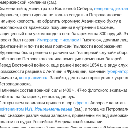
Американской компании (см.).
Знаменитый администратор Восточной Сибири,
генерал-адъютан
Муравьев, проектировал не только создать в Петропавловске
сильную крепость, но обратить огромную Авачинскую бухту в
безопасный от вражеских покушений внутренний бассейн,.
защищенный при узком входе в него батареями на 300 орудий. Э
проект был назван
Император
Николаем I
"мечтою», другими ли
"фантазией» и почти всеми приписан "пылкости воображения»
Муравьева было решено ограничиться "на первый случай» обор
собственно Петровского залива помощью временных батарей.
Перед Восточной войною, еще ранней весной 1854 г., в виду слух
возможности разрыва с Англией и Францией, военный
губернато
Камчатки,
контр-адмирал
Завойко, деятельно приступил к укреп
Петропавловска.
Наличный состав военной силы (400 ч. 47-го флотского экипажа)
работал на батареях, не покладая рук.
С открытием навигации пришел в порт
фрегат
Аврора с капитан-
лейтенантом
И.Н. Изыльметьевым
(см.), и тогда же Петропавл
был снабжен различными запасами, привезенными под америка
флагом на судах Российско-Американской компании.
Летом пришел и военный транспорт Двина, посланный Муравьев