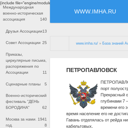
{include file="engine/modules/saperu/head.php"}
Международная
WWW.IMHA.RU
военно-историческая
ассоциация
140
Друзья Ассоциации
13
Совет Ассоциации
25
www.imha.ru/
»
База знаний А
Приказы,
циркулярные письма,
распоряжения по
ПЕТРОПАВЛОВСК
Ассоциации
11
ПЕТРОПАВЛОВС
Сценарные планы
5
порт полуост
Прекрасный 
Военно-исторический
глубинами 7 
фестиваль "ДЕНЬ
времени его э
БОРОДИНА"
62
время население его не достига
Москва за нами. 1941
Гавань отделялась от рейда н
год.
8
кабельтовых.