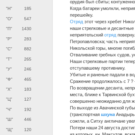
орудия был сбиты; контуженног
Когда батареи умолкли, неприят
"Н"
185
перешейку.
"О"
547
Отряд
этот через хребет Никол
наши стрелковые и десантные 
"П"
1430
неприятельский
отряд
повернул
"Р"
283
Петропавловска; часть неприя
Никольской горы, многие поги
"С"
882
Отваливание гребных судов, у
"Т"
265
Наши стрелковые партии тепер
отступавшему противнику.
"У"
246
Убитые и раненые падали в во
"Ф"
465
Сражение продолжалось с 7 ? - 
По возвращении десанта, непр
"Х"
183
места, ближе к Тарвинской бух
"Ц"
127
совершенно неожиданно для жи
По выходе из Авачинской губы 
"Ч"
192
(транспортная
шхуна
Анадырь 
"Ш"
446
сожгли, а Ситху англичане уве
Потери наши 24 августа достиг
"Щ"
120
из которых, кн. Максутов, вск