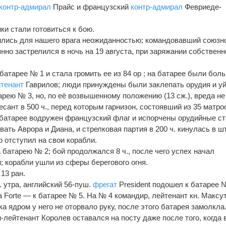
контр-адмирал
Прайс и французский
контр-адмирал
Февриеде-
ки стали готовиться к бою.
лись для нашего врага неожиданностью; командовавший союзн
нно застрелился в ночь на 19 августа, при заряжании собственн
атарее № 1 и стала громить ее из 84 ор ; на батарее были бол
тенант
Гаврилов; люди принуждены были заклепать орудия и уй
рею № 3, но, по её возвышенному положению (13 сж.), вреда не
сант в 500 ч., перед которым гарнизон, состоявший из 35 матро
а батарее водружен французский флаг и испорчены орудийные ст
вать Аврора и Диана, и стрелковая партия в 200 ч. кинулась в ш
 отступил на свои корабли.
 батарею № 2; бой продолжался 8 ч., после чего успех начал
; корабли ушли из сферы берегового огня.
13 ран.
. утра, английский 56-пуш.
фрегат
President подошел к батарее №
 Forte — к батарее № 5. На № 4 командир, лейтенант кн. Максут
ка ядром у него не оторвало руку, после этого батарея замолкла
лейтенант Королев оставался на посту даже после того, когда 