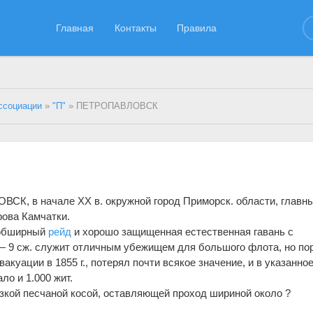
Главная
Контакты
Правила
ссоциации
»
"П"
» ПЕТРОПАВЛОВСК
К, в начале XX в. окружной город Приморск. области, главн
рова Камчатки.
обширный
рейд
и хорошо защищенная естественная гавань с
— 9 сж. служит отличным убежищем для большого флота, но пор
вакуации в 1855 г., потерял почти всякое значение, и в указанно
ло и 1.000 жит.
изкой песчаной косой, оставляющей проход шириной около ?