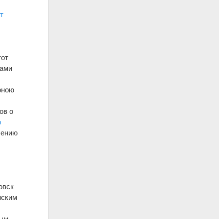
т
тот
цами
оною
ов о
р
лению
овск
нским
ым,