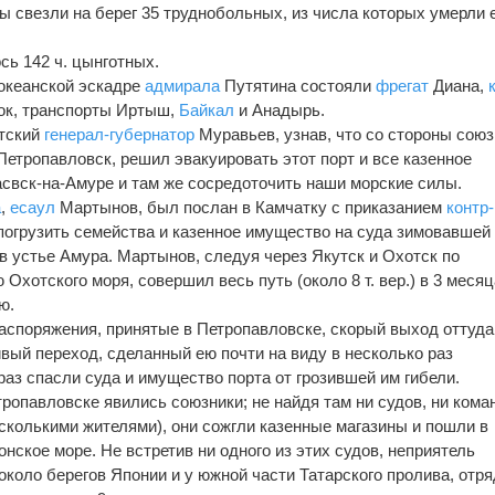
ы свезли на берег 35 труднобольных, из числа которых умерли
сь 142 ч. цынготных.
океанской эскадре
адмирала
Путятина состояли
фрегат
Диана,
ок, транспорты Иртыш,
Байкал
и Анадырь.
утский
генерал-губернатор
Муравьев, узнав, что со стороны сою
Петропавловск, решил эвакуировать этот порт и все казенное
свск-на-Амуре и там же сосредоточить наши морские силы.
а
,
есаул
Мартынов, был послан в Камчатку с приказанием
контр-
 погрузить семейства и казенное имущество на суда зимовавшей
в устье Амура. Мартынов, следуя через Якутск и Охотск по
хотского моря, совершил весь путь (около 8 т. вер.) в 3 меся
ю.
аспоряжения, принятые в Петропавловске, скорый выход оттуда
вый переход, сделанный ею почти на виду в несколько раз
аз спасли суда и имущество порта от грозившей им гибели.
ропавловске явились союзники; не найдя там ни судов, ни кома
колькими жителями), они сожгли казенные магазины и пошли в
нское море. Не встретив ни одного из этих судов, неприятель
коло берегов Японии и у южной части Татарского пролива, отря