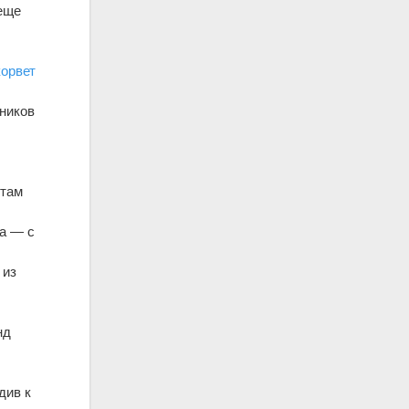
 еще
корвет
зников
 там
ца — с
 из
нд
див к