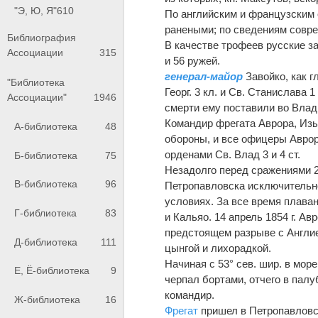
"Э, Ю, Я"
610
По английским и французским 
ранеными; по сведениям совре
Библиография
В качестве трофеев русские з
Ассоциации
315
и 56 ружей.
генерал-майор
Завойко, как г
"Библиотека
Георг. 3 кл. и Св. Станислава 
Ассоциации"
1946
смерти ему поставили во Влад
Командир фрегата Аврора, Из
А-библиотека
48
обороны, и все офицеры Авро
орденами Св. Влад 3 и 4 ст.
Б-библиотека
75
Незадолго перед сражениями 2
В-библиотека
96
Петропавловска исключительно
условиях. За все время плава
Г-библиотека
83
и Кальяо. 14 апрель 1854 г. А
предстоящем разрыве с Англие
Д-библиотека
111
цынгой и лихорадкой.
Начиная с 53° сев. шир. в мор
Е, Ё-библиотека
9
черпал бортами, отчего в пал
командир.
Ж-библиотека
16
Фрегат
пришел в Петропавловск