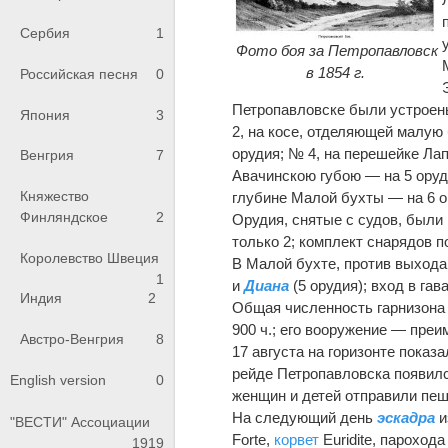
Сербия
1
Фото боя за Петропавловск
в 1854 г.
Российская песня
0
Петропавловске были устроены
Япония
3
2, на косе, отделяющей малую 
орудия; № 4, на перешейке Ла
Венгрия
7
Авачинскою губою — на 5 оруди
Княжество
глубине Малой бухты — на 6 о
Финляндское
2
Орудия, снятые с судов, были
только 2; комплект снарядов п
Королевство Швеция
В Малой бухте, против выхода 
1
и
Диана
(5 орудия); вход в га
Индия
2
Общая численность гарнизона 
900 ч.; его вооружение — пре
Австро-Венгрия
8
17 августа на горизонте показ
рейде Петропавловска появилс
English version
0
женщин и детей отправили пешк
На следующий день
эскадра
и
"ВЕСТИ" Ассоциации
Forte,
корвет
Euridite, парохода
1919