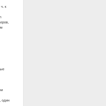
ч. к
л
еров,
ом
ные
ни
, один