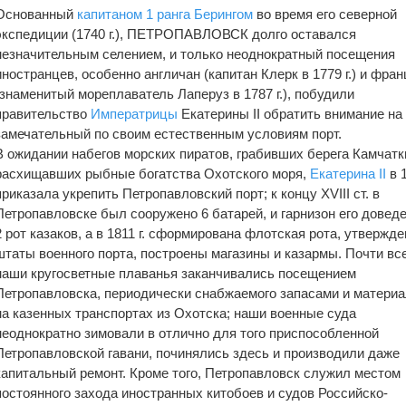
Основанный
капитаном 1 ранга
Берингом
во время его северной
экспедиции (1740 г.), ПЕТРОПАВЛОВСК долго оставался
незначительным селением, и только неоднократный посещения
иностранцев, особенно англичан (капитан Клерк в 1779 г.) и фра
(знаменитый мореплаватель Лаперуз в 1787 г.), побудили
правительство
Императрицы
Екатерины II обратить внимание на
замечательный по своим естественным условиям порт.
В ожидании набегов морских пиратов, грабивших берега Камчатк
расхищавших рыбные богатства Охотского моря,
Екатерина II
в 1
приказала укрепить Петропавловский порт; к концу XVIII ст. в
Петропавловске был сооружено 6 батарей, и гарнизон его довед
2 рот казаков, а в 1811 г. сформирована флотская рота, утвержд
штаты военного порта, построены магазины и казармы. Почти вс
наши кругосветные плаванья заканчивались посещением
Петропавловска, периодически снабжаемого запасами и матери
на казенных транспортах из Охотска; наши военные суда
неоднократно зимовали в отлично для того приспособленной
Петропавловской гавани, починялись здесь и производили даже
капитальный ремонт. Кроме того, Петропавловск служил местом
постоянного захода иностранных китобоев и судов Российско-