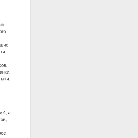
ой
ого
ьшие
ти.
сов,
анки.
тыки.
 4, а
ов,
.
все