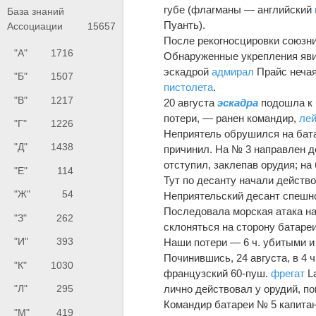
губе (флагманы — английский
База знаний
Пуанть).
Ассоциации
15657
После рекогносцировки союзни
"А"
1716
Обнаруженные укрепления яви
эскадрой
адмирал
Прайс нечая
"Б"
1507
пистолета
.
"В"
1217
20 августа
эскадра
подошла к б
потери, — ранен командир,
лей
"Г"
1226
Неприятель обрушился на бата
"Д"
1438
причинил. На № 3 направлен де
отступил, заклепав орудия; н
"Е"
114
Тут по десанту начали действо
"Ж"
54
Неприятельский десант спешно
Последовала морская атака на
"З"
262
склоняться на сторону батареи
"И"
393
Наши потери — 6 ч. убитыми и 
Починившись, 24 августа, в 4 ч
"К"
1030
французский 60-пуш.
фрегат
La
лично действовал у орудий, по
"Л"
295
Командир батареи № 5 капитан-
"М"
419