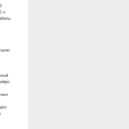
6
 ч.
абель
душою
елый
нейро
ьных
дко
и