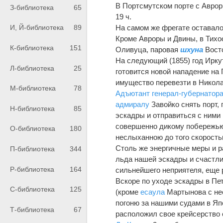
В Портсмутском порте с Аврор
З-библиотека
65
19 ч.
На самом же фрегате оставало
И, Й-библиотека
89
Кроме Авроры и Двины, в Тихо
К-библиотека
151
Оливуца, паровая
шхуна
Вост
На следующий (1855) год Ирк
Л-библиотека
25
готовится новой нападение на 
имущество перевезти в Никола
М-библиотека
78
Адъютант
генерал-губернатор
адмиралу
Завойко снять порт,
Н-библиотека
85
эскадры и отправиться с ними 
совершенно дикому побережью О
О-библиотека
180
неслыханною до того скорость
Столь же энергичные меры и р
П-библиотека
344
льда нашей эскадры и счастли
Р-библиотека
164
сильнейшего неприятеля, еще р
Вскоре по уходе эскадры в Пет
С-библиотека
125
(кроме
есаула
Мартынова с нес
погоню за нашими судами в Япо
Т-библиотека
67
расположил свое крейсерство о