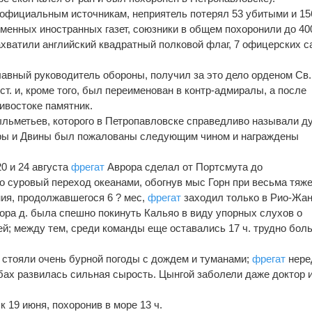
официальным источникам, неприятель потерял 53 убитыми и 15
менных иностранных газет, союзники в общем похоронили до 400
ахватили английский квадратный полковой флаг, 7 офицерских с
лавный руководитель обороны, получил за это дело орденом Св.
1 ст. и, кроме того, был переименован в контр-адмиралы, а после
ивостоке памятник.
ыльметьев, которого в Петропавловске справедливо называли 
ры и Двины был пожалованы следующим чином и награждены
0 и 24 августа
фрегат
Аврора сделал от Портсмута до
 суровый переход океанами, обогнув мыс Горн при весьма тяж
ния, продолжавшегося 6 ? мес,
фрегат
заходил только в Рио-Жа
врора д. была спешно покинуть Кальяо в виду упорных слухов о
й; между тем, среди команды еще оставались 17 ч. трудно бол
е стояли очень бурной погоды с дождем и туманами;
фрегат
нере
убах развилась сильная сырость. Цынгой заболели даже доктор 
 19 июня, похоронив в море 13 ч.