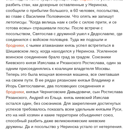
разбить стан, как дозорные оставленные у Неринска,
сообщили о прибытии большого, в 60 человек, посольства,
во главе с Василием Половчином. Что опять же запишут
летописцы. "Когда велишь нам к себе с силою прити, и се
готова есмы» спрашивали послы. После встречи с
посольством, Святослав с дружиной ушел к Дедославлю, где
соединился с войском половцев. Туда же подошли и
бродники
, с чьими атаманами князь успел встретиться в
Шишевском лесу, когда находился у Неринска. Усиленное
воинское соединение брало град за градом. Союзники
Киевского князя Изяслава и Рязанского Ростислава, один за
одним присоединялись к коалиции владетеля Москвы.
Теперь это была мощная военная машина, все сметавшая
на своем пути. В ее рядах рязанские князья Владимир и
Игорь Святославичи, два половецких соединения и
бродники
, князья Черниговские Давыдовичи, сын Ростислава
Рязанского, Андрей из Ельца. князь киевский Изяслав
остался один, без союзников. Для закрепления достигнутых
успехов требовалось показать всем удельным князьям Руси,
кто на ней хозяин и какие территории объединяет союз,
способный разбить даже великокняжеские киевские
дружины. Да и посольство у Неринска устало от нетерпения.