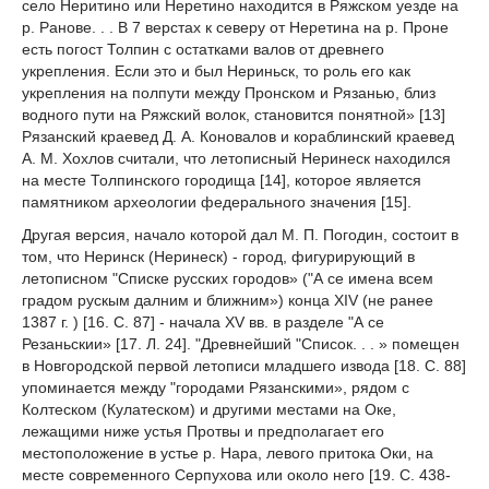
село Неритино или Неретино находится в Ряжском уезде на
р. Ранове. . . В 7 верстах к северу от Неретина на р. Проне
есть погост Толпин с остатками валов от древнего
укрепления. Если это и был Нериньск, то роль его как
укрепления на полпути между Пронском и Рязанью, близ
водного пути на Ряжский волок, становится понятной» [13]
Рязанский краевед Д. А. Коновалов и кораблинский краевед
A. M. Хохлов считали, что летописный Неринеск находился
на месте Толпинского городища [14], которое является
памятником археологии федерального значения [15].
Другая версия, начало которой дал М. П. Погодин, состоит в
том, что Неринск (Неринеск) - город, фигурирующий в
летописном "Списке русских городов» ("А се имена всем
градом рускым далним и ближним») конца XIV (не ранее
1387 г. ) [16. С. 87] - начала XV вв. в разделе "А се
Резаньскии» [17. Л. 24]. "Древнейший "Список. . . » помещен
в Новгородской первой летописи младшего извода [18. С. 88]
упоминается между "городами Рязанскими», рядом с
Колтеском (Кулатеском) и другими местами на Оке,
лежащими ниже устья Протвы и предполагает его
местоположение в устье р. Нара, левого притока Оки, на
месте современного Серпухова или около него [19. С. 438-