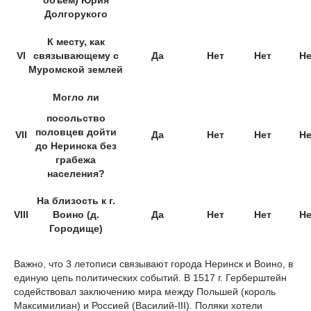
объем) Юрия
Долгорукого
К месту, как
VI
связывающему с
Да
Нет
Нет
Не
Муромской землей
Могло ли
посольство
половцев дойти
VII
Да
Нет
Нет
Не
до Неринска без
грабежа
населения?
На близость к г.
VIII
Воино (д.
Да
Нет
Нет
Не
Городище)
Важно, что 3 летописи связывают города Неринск и Воино, в
единую цепь политических событий. В 1517 г. Герберштейн
содействовал заключению мира между Польшей (король
Максимилиан) и Россией (Василий-III). Поляки хотели