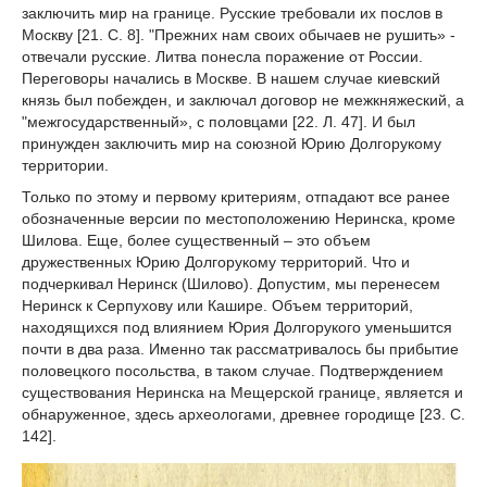
заключить мир на границе. Русские требовали их послов в
Москву [21. С. 8]. "Прежних нам своих обычаев не рушить» -
отвечали русские. Литва понесла поражение от России.
Переговоры начались в Москве. В нашем случае киевский
князь был побежден, и заключал договор не межкняжеский, а
"межгосударственный», с половцами [22. Л. 47]. И был
принужден заключить мир на союзной Юрию Долгорукому
территории.
Только по этому и первому критериям, отпадают все ранее
обозначенные версии по местоположению Неринска, кроме
Шилова. Еще, более существенный – это объем
дружественных Юрию Долгорукому территорий. Что и
подчеркивал Неринск (Шилово). Допустим, мы перенесем
Неринск к Серпухову или Кашире. Объем территорий,
находящихся под влиянием Юрия Долгорукого уменьшится
почти в два раза. Именно так рассматривалось бы прибытие
половецкого посольства, в таком случае. Подтверждением
существования Неринска на Мещерской границе, является и
обнаруженное, здесь археологами, древнее городище [23. С.
142].