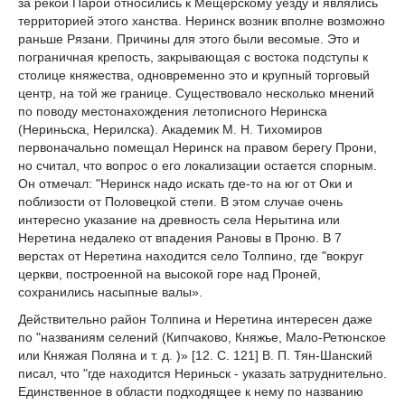
за рекой Парой относились к Мещерскому уезду и являлись
территорией этого ханства. Неринск возник вполне возможно
раньше Рязани. Причины для этого были весомые. Это и
пограничная крепость, закрывающая с востока подступы к
столице княжества, одновременно это и крупный торговый
центр, на той же границе. Существовало несколько мнений
по поводу местонахождения летописного Неринска
(Нериньска, Нерилска). Академик М. Н. Тихомиров
первоначально помещал Неринск на правом берегу Прони,
но считал, что вопрос о его локализации остается спорным.
Он отмечал: "Неринск надо искать где-то на юг от Оки и
поблизости от Половецкой степи. В этом случае очень
интересно указание на древность села Нерытина или
Неретина недалеко от впадения Рановы в Проню. В 7
верстах от Неретина находится село Толпино, где "вокруг
церкви, построенной на высокой горе над Проней,
сохранились насыпные валы».
Действительно район Толпина и Неретина интересен даже
по "названиям селений (Кипчаково, Княжье, Мало-Ретюнское
или Княжая Поляна и т. д. )» [12. С. 121] В. П. Тян-Шанский
писал, что "где находится Нериньск - указать затруднительно.
Единственное в области подходящее к нему по названию