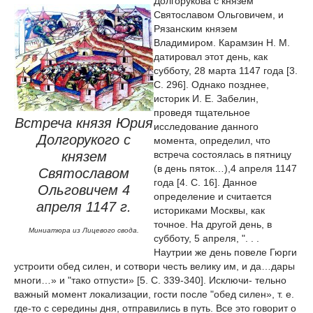
Долгорукова с князем
Святославом Ольговичем, и
Рязанским князем
Владимиром. Карамзин Н. М.
датировал этот день, как
субботу, 28 марта 1147 года [3.
С. 296]. Однако позднее,
историк И. Е. Забелин,
проведя тщательное
Встреча князя Юрия
исследование данного
Долгорукого с
момента, определил, что
князем
встреча состоялась в пятницу
(в день пяток…),4 апреля 1147
Святославом
года [4. С. 16]. Данное
Ольговичем 4
определение и считается
апреля 1147 г.
историками Москвы, как
точное. На другой день, в
Миниатюра из Лицевого свода.
субботу, 5 апреля, ". . .
Наутрии же день повеле Гюрги
устроити обед силен, и сотвори честь велику им, и да…дары
многи…» и "тако отпусти» [5. С. 339-340]. Исключи- тельно
важный момент локализации, гости после "обед силен», т. е.
где-то с середины дня, отправились в путь. Все это говорит о