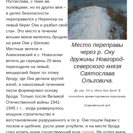
Ростислава, с теми же
половцами, но из других веж –
в целях безопасности
переправился у Неринска на
левый берег Оки и разбил свой
стан. Это место в течении
восьми веков являлось бродом
на реке Оке у Шилово.
Место переправы
Местные жители п.
через р. Оку
Алексеевский и с. Новоселки
дружины Новгород-
вплоть до середины 20 века
северского князя
переходили на левый,
мещерский берег по этому
Святослава
броду, где Ока делала крутой
Ольговича.
изгиб, и наносимый течением
песок формировал основу
До сер. XX в. сдесь был брод. В
брода. Только после Великой
последнее время паромная переправа.
Отечественной войны 1941-
Современный вид.
1945 г. г. , когда развернулось
мощное строительство и
восстановление разрушенного и по р. Оке пошли баржи с
песком и щебнем, русло реки углубили, и на месте брода
стал ходить ныне существующий еще
паром
. Не успел князь