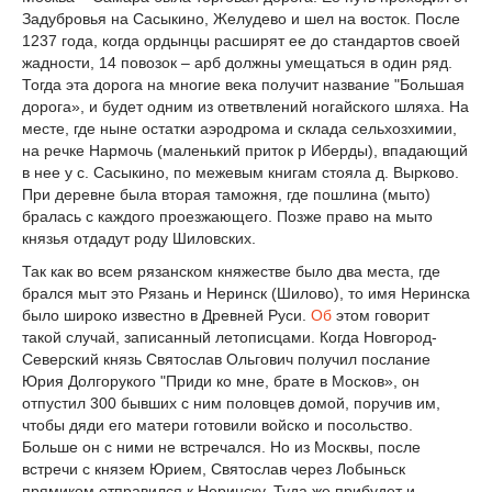
Задубровья на Сасыкино, Желудево и шел на восток. После
1237 года, когда ордынцы расширят ее до стандартов своей
жадности, 14 повозок – арб должны умещаться в один ряд.
Тогда эта дорога на многие века получит название "Большая
дорога», и будет одним из ответвлений ногайского шляха. На
месте, где ныне остатки аэродрома и склада сельхозхимии,
на речке Нармочь (маленький приток р Иберды), впадающий
в нее у с. Сасыкино, по межевым книгам стояла д. Вырково.
При деревне была вторая таможня, где пошлина (мыто)
бралась с каждого проезжающего. Позже право на мыто
князья отдадут роду Шиловских.
Так как во всем рязанском княжестве было два места, где
брался мыт это Рязань и Неринск (Шилово), то имя Неринска
было широко известно в Древней Руси.
Об
этом говорит
такой случай, записанный летописцами. Когда Новгород-
Северский князь Святослав Ольгович получил послание
Юрия Долгорукого "Приди ко мне, брате в Москов», он
отпустил 300 бывших с ним половцев домой, поручив им,
чтобы дяди его матери готовили войско и посольство.
Больше он с ними не встречался. Но из Москвы, после
встречи с князем Юрием, Святослав через Лобыньск
прямиком отправился к Неринску. Туда же прибудет и