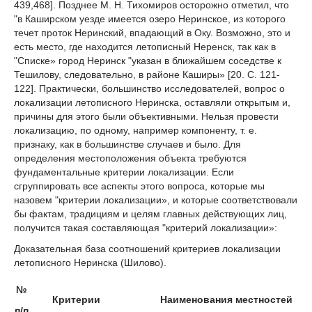
439,468]. Позднее М. Н. Тихомиров осторожно отметил, что
"в Каширском уезде имеется озеро Неринское, из которого
течет проток Неринский, впадающий в Оку. Возможно, это и
есть место, где находится летописный Неренск, так как в
"Списке» город Неринск "указан в ближайшем соседстве к
Тешилову, следовательно, в районе Каширы» [20. С. 121-
122]. Практически, большинство исследователей, вопрос о
локализации летописного Неринска, оставляли открытым и,
причины для этого были объективными. Нельзя провести
локализацию, по одному, например компоненту, т. е.
признаку, как в большинстве случаев и было. Для
определения местоположения объекта требуются
фундаментальные критерии локализации. Если
сгруппировать все аспекты этого вопроса, которые мы
назовем "критерии локализации», и которые соответствовали
бы фактам, традициям и целям главных действующих лиц,
получится такая составляющая "критерий локализации»:
Доказательная база соотношений критериев локализации
летописного Неринска (Шилово).
№
Критерии
Наименования местностей
п/п