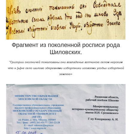
Фрагмент из поколенной росписи рода
Шиловских.
"Григории околничей пожалованы они вовладенье вотчиною селом нерским
что н [ы]не село шилово здеревнями избортники исовсеми угодьи избортной
землею»