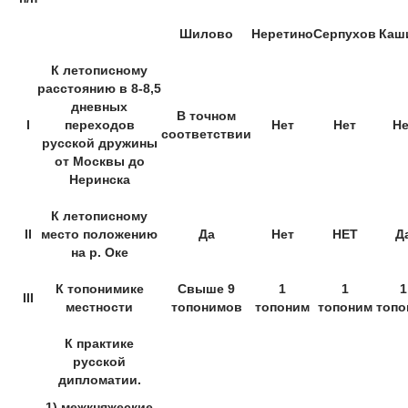
Шилово
Неретино
Серпухов
Каш
К летописному
расстоянию в 8-8,5
дневных
В точном
I
переходов
Нет
Нет
Не
соответствии
русской дружины
от Москвы до
Неринска
К летописному
II
место положению
Да
Нет
НЕТ
Д
на р. Оке
К топонимике
Свыше 9
1
1
1
III
местности
топонимов
топоним
топоним
топо
К практике
русской
дипломатии.
1) межкняжеские