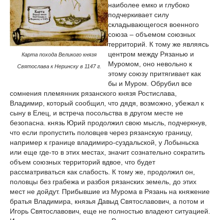
наиболее емко и глубоко
подчеркивает силу
складывающегося военного
союза – объемом союзных
территорий. К тому же являясь
центром между Рязанью и
Карта похода Великого князя
Муромом, оно невольно к
Святослава к Неринску в 1147 г.
этому союзу притягивает как
бы и Муром. Обрубил все
сомнения племянник рязанского князя Ростислава,
Владимир, который сообщил, что дядя, возможно, убежал к
сыну в Елец, и встреча посольства в другом месте не
безопасна. князь Юрий продолжил свою мысль, подчеркнув,
что если пропустить половцев через рязанскую границу,
например к границе владимиро-суздальской, у Лобыньска
или еще где-то в этих местах, значит сознательно сократить
объем союзных территорий вдвое, что будет
рассматриваться как слабость. К тому же, продолжил он,
половцы без грабежа и разбоя рязанских земель, до этих
мест не дойдут. Прибывшие из Мурома в Рязань на княжение
братья Владимира, князья Давыд Святославович, а потом и
Игорь Святославович, еще не полностью владеют ситуацией.