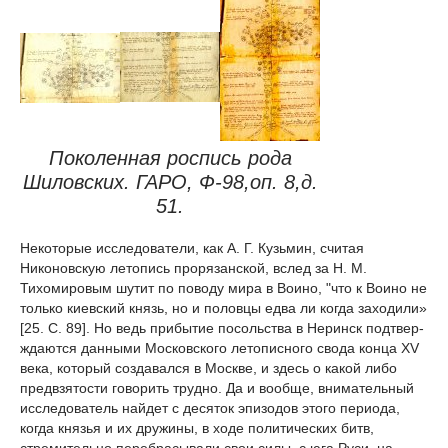
Поколенная роспись рода
Шиловских. ГАРО, Ф-98,оп. 8,д.
51.
Некоторые исследователи, как А. Г. Кузьмин, считая
Никоновскую летопись прорязанской, вслед за Н. М.
Тихомировым шутит по поводу мира в Воино, "что к Воино не
только киевский князь, но и половцы едва ли когда заходили»
[25. С. 89]. Но ведь прибытие посольства в Неринск подтвер-
ждаются данными Московского летописного свода конца XV
века, который создавался в Москве, и здесь о какой либо
предвзятости говорить трудно. Да и вообще, внимательный
исследователь найдет с десяток эпизодов этого периода,
когда князья и их дружины, в ходе политических битв,
стремительно перебрасывали свои силы, с юга Руси, на