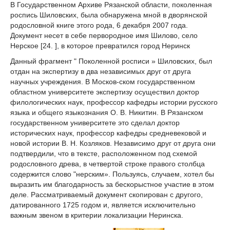
В Государственном Архиве Рязанской области, поколенная
роспись Шиловских, была обнаружена мной в дворянской
родословной книге этого рода, 6 декабря 2007 года.
Документ несет в себе первородное имя Шилово, село
Нерское [24. ], в которое превратился город Неринск
Данный фрагмент " Поколенной росписи » Шиловских, был
отдан на экспертизу в два независимых друг от друга
научных учреждения. В Москов-ском государственном
областном университете экспертизу осуществил доктор
филологических наук, профессор кафедры истории русского
языка и общего языкознания О. В. Никитин. В Рязанском
государственном университете это сделал доктор
исторических наук, профессор кафедры средневековой и
новой истории В. Н. Козляков. Независимо друг от друга они
подтвердили, что в тексте, расположенном под схемой
родословного древа, в четвертой строке правого столбца
содержится слово "нерским». Пользуясь, случаем, хотел бы
выразить им благодарность за бескорыстное участие в этом
деле. Рассматриваемый документ скопирован с другого,
датированного 1725 годом и, является исключительно
важным звеном в критерии локализации Неринска.