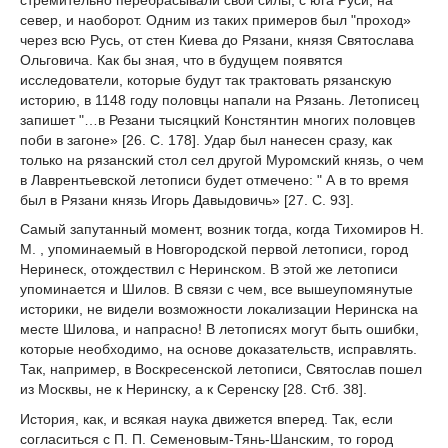
север, и наоборот. Одним из таких примеров был "проход»
через всю Русь, от стен Киева до Рязани, князя Святослава
Ольговича. Как бы зная, что в будущем появятся
исследователи, которые будут так трактовать рязанскую
историю, в 1148 году половцы напали на Рязань. Летописец
запишет "…в Резани тысяцкий Констянтин многих половцев
поби в загоне» [26. С. 178]. Удар был нанесен сразу, как
только на рязанский стол сел другой Муромский князь, о чем
в Лаврентьевской летописи будет отмечено: " А в то время
был в Рязани князь Игорь Давыдовичь» [27. С. 93].
Самый запутанный момент, возник тогда, когда Тихомиров Н.
М. , упоминаемый в Новгородской первой летописи, город
Неринеск, отождествил с Неринском. В этой же летописи
упоминается и Шилов. В связи с чем, все вышеупомянутые
историки, не видели возможности локализации Неринска на
месте Шилова, и напрасно! В летописях могут быть ошибки,
которые необходимо, на основе доказательств, исправлять.
Так, например, в Воскресенской летописи, Святослав пошел
из Москвы, не к Неринску, а к Серенску [28. Стб. 38].
История, как, и всякая наука движется вперед. Так, если
согласиться с П. П. Семеновым-Тянь-Шанским, то город