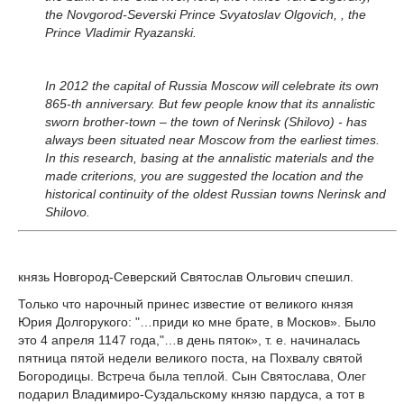
the Novgorod-Severski Prince Svyatoslav Olgovich, , the
Prince Vladimir Ryazanski.
In 2012 the capital of Russia Moscow will celebrate its own
865-th anniversary. But few people know that its annalistic
sworn brother-town – the town of Nerinsk (Shilovo) - has
always been situated near Moscow from the earliest times.
In this research, basing at the annalistic materials and the
made criterions, you are suggested the location and the
historical continuity of the oldest Russian towns Nerinsk and
Shilovo.
князь Новгород-Северский Святослав Ольгович спешил.
Только что нарочный принес известие от великого князя
Юрия Долгорукого: "…приди ко мне брате, в Москов». Было
это 4 апреля 1147 года,"…в день пяток», т. е. начиналась
пятница пятой недели великого поста, на Похвалу святой
Богородицы. Встреча была теплой. Сын Святослава, Олег
подарил Владимиро-Суздальскому князю пардуса, а тот в