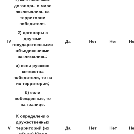
договоры о мире
заключались на
территории
победителя.
2) договоры с
другими
IV
Да
Нет
Нет
Не
государственными
объединениями
заключались:
а) если русские
княжества
победители, то на
их территории;
б) если
побежденные, то
на границе.
К определению
дружественных
V
территорий (их
Да
Нет
Нет
Не