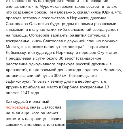
Их главная цель нахождения в Рязани – это создание
впечатления, что Муромская земля также состоит в только
что созданном союзе. Немаловажно, сказал князь Юрий, что,
проводя встречу с посольством в Неринске, дружина
Святослава Ольговича будет рядом с новыми рязанскими
князьями, и в случае каких-либо осложнений всегда успеет
на помощь. Обговорив варианты развития ситуации, в
воскресенье, князь Святослав с дружиной спешно покинул
Москву, и как позже напишут летописцы "…взратися к
Лобыньску, и оттуда иде к Неринску, и перешед Оку и ста».
Преодолевая в сутки около 38 верст (стандартное
расстояние однодневного перехода русской дружины в
древности), он на восьмой день похода подошел к Неринску,
оставив за спиной путь в 300 км. Летописцы это
зафиксируют, "и быть к велику дни на вербницу», т. е.
дружина прибыла на место в Вербное воскресенье 13
апреля 1147 года.
Как мудрый и опытный
полководец
, князь Святослав,
не зная еще, кого он может
встретить на границе – своих
союзников половцев, или князя