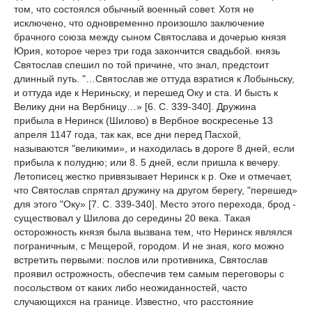
том, что состоялся обычный военный совет. Хотя не
исключено, что одновременно произошло заключение
брачного союза между сыном Святослава и дочерью князя
Юрия, которое через три года закончится свадьбой. князь
Святослав спешил по той причине, что знал, предстоит
длинный путь. "…Святослав же оттуда взратися к Лобыньску,
и оттуда иде к Нериньску, и перешед Оку и ста. И бысть к
Велику дни на Вербницу…» [6. С. 339-340]. Дружина
прибыла в Неринск (Шилово) в Вербное воскресенье 13
апреля 1147 года, так как, все дни перед Пасхой,
называются "великими», и находилась в дороге 8 дней, если
прибыла к полудню; или 8. 5 дней, если пришла к вечеру.
Летописец жестко привязывает Неринск к р. Оке и отмечает,
что Святослав спрятал дружину на другом берегу, "перешед»
для этого "Оку» [7. С. 339-340]. Место этого перехода, брод -
существовал у Шилова до середины 20 века. Такая
осторожность князя была вызвана тем, что Неринск являлся
пограничным, с Мещерой, городом. И не зная, кого можно
встретить первыми: послов или противника, Святослав
проявил острожность, обеспечив тем самым переговоры с
посольством от каких либо неожиданностей, часто
случающихся на границе. Известно, что расстояние