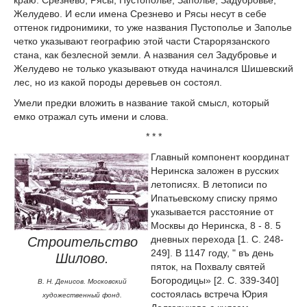
Желудево. И если имена Срезнево и Рясы несут в себе
оттенок гидронимики, то уже названия Пустополье и Заполье
четко указывают географию этой части Старорязанского
стана, как безлесной земли. А названия сел Задубровье и
Желудево не только указывают откуда начинался Шишевский
лес, но из какой породы деревьев он состоял.
Умели предки вложить в название такой смысл, который
емко отражал суть имени и слова.
* * *
Главный компонент координат
Неринска заложен в русских
летописях. В летописи по
Ипатьевскому списку прямо
указывается расстояние от
Москвы до Неринска, 8 - 8. 5
дневных перехода [1. С. 248-
Строительство
249]. В 1147 году, " въ день
Шилово.
пяток, на Похвалу святей
Богородицы» [2. С. 339-340]
В. Н. Денисов. Московский
состоялась встреча Юрия
художественный фонд.