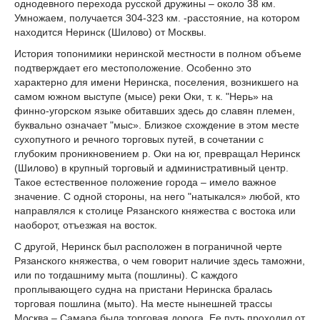
однодевного перехода русской дружины – около 38 км.
Умножаем, получается 304-323 км. -расстояние, на котором
находится Неринск (Шилово) от Москвы.
История топонимики неринской местности в полном объеме
подтверждает его местоположение. Особенно это
характерно для имени Неринска, поселения, возникшего на
самом южном выступе (мысе) реки Оки, т. к. "Нерь» на
финно-угорском языке обитавших здесь до славян племен,
буквально означает "мыс». Близкое схождение в этом месте
сухопутного и речного торговых путей, в сочетании с
глубоким проникновением р. Оки на юг, превращал Неринск
(Шилово) в крупный торговый и административный центр.
Такое естественное положение города – имело важное
значение. С одной стороны, на него "натыкался» любой, кто
направлялся к столице Рязанского княжества с востока или
наоборот, отъезжая на восток.
С другой, Неринск был расположен в пограничной черте
Рязанского княжества, о чем говорит наличие здесь таможни,
или по тогдашниму мыта (пошлины). С каждого
проплывающего судна на пристани Неринска бралась
торговая пошлина (мыто). На месте нынешней трассы
Москва – Самара была торговая дорога. Ее путь проходил от