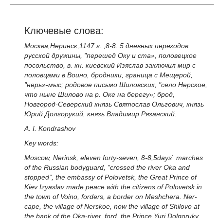
Ключевые слова:
Москва,Неринск,1147 г. ,8-8. 5 дневных переходов
русской дружины, "перешед Оку и ста», половецкое
посольство, в. кн. киевский Изяслав заключил мир с
половцами в Воино, бродники, граница с Мещерой,
"нерь»-мыс; родовое письмо Шиловских, "село Нерское,
что ныне Шилово на р. Оке на берегу»; брод,
Новгород-Северский князь Святослав Ольгович, князь
Юрий Долгорукий, князь Владимир Рязанский.
A. I. Kondrashov
Key words:
Moscow, Nerinsk, eleven forty-seven, 8-8,5days` marches
of the Russian bodyguard, ”crossed the river Oka and
stopped”, the embassy of Polovetsk, the Great Prince of
Kiev Izyaslav made peace with the citizens of Polovetsk in
the town of Voino, forders, a border on Meshchera. Ner-
cape, the village of Nerskoe, now the village of Shilovo at
the bank of the Oka-river, ford, the Prince Yuri Dolgoruky,