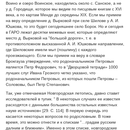
Воино и озеро Воинское, находились около с. Санское, а не
у д. Городище, которое мы видим по писцовым книгам с XVI
века, а по картам Менде до середины XIX. Если мы примем
на веру определение д. Вырковой при селе Шилове у А. И.
Юшкова, то это будет сегодняшнее село Борок. Но и сегодня
в ГАРО лежат десятки межевых книг, которые определяют
место д. Вырковой на "большой дороге», т. е. в
противоположном высказанной А. И. Юшковым направлении,
где Шиловские имели мыт (пошлину) с каждого
проезжающего. Если мы примем на веру в словаре
Брокгауза утверждение, что родоначальником Петровых
является Петр Федорович, то в "Дворцовой тетради» 1000
лучших слуг Ивана Грозного четко указано, что
родоначальником Петровых, из которых пошли Петровы –
Солововы, был Петр Степанович.
Так, уже отмечаемая Новгородская летопись, давно ставит
исследователей в тупик. " В некоторых случаях ее известия
расходятся с данными большинства остальных известных
науке источников» [29. С. 114]. В первую очередь это
касается некоторых вопросов по родословным. В тоже
время, это можно отнести и к спискам "…градам русским
далним и ближним». Именно в этом списке, новгородские