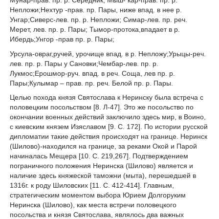
Непложи;Нехтур -прав. пр. Пары, ниже впад. в нее р.
Унгар;Сиверс-лев. пр. р. Непложи; Симар-лев. пр. реч.
Мерет, лев. пр. р. Пары; Тымор-протока,впадает в р.
Ибердь;Унгор -прав пр. р. Пары;
Урсула-овраг,ручей, урочище впад. в р. Непложу;Урыцы-реч.
лев. пр. р. Пары у Сановки;Чембар-лев. пр. р.
Лукмос;Ерошмор-руч. впад. в реч. Соща, лев пр. р.
Пары;Кулымар – прав. пр. реч. Белой пр. р. Пары.
Целью похода князя Святослава к Неринску была встреча с
половецким посольством [8. Л-47]. Это же посольство по
окончании военных действий заключило здесь мир, в Воино,
с киевским князем Изяславом [9. С. 172]. По истории русской
дипломатии такие действия происходят на границе. Неринск
(Шилово)-находился на границе, за реками Окой и Парой
начиналась Мещера [10. С. 219,267]. Подтверждением
пограничного положения Неринска (Шилово) является и
наличие здесь княжеской таможни (мыта), перешедшей в
1316г. к роду Шиловских [11. С. 412-414]. Главным,
стратегическим моментом выбора Юрием Долгоруким
Неринска (Шилово), как места встречи половецкого
посольства и князя Святослава, являлось два важных