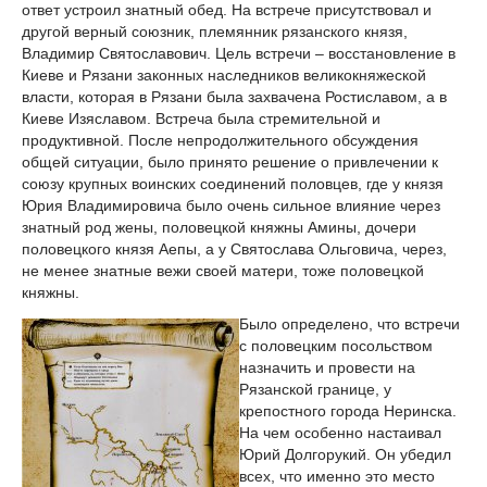
ответ устроил знатный обед. На встрече присутствовал и
другой верный союзник, племянник рязанского князя,
Владимир Святославович. Цель встречи – восстановление в
Киеве и Рязани законных наследников великокняжеской
власти, которая в Рязани была захвачена Ростиславом, а в
Киеве Изяславом. Встреча была стремительной и
продуктивной. После непродолжительного обсуждения
общей ситуации, было принято решение о привлечении к
союзу крупных воинских соединений половцев, где у князя
Юрия Владимировича было очень сильное влияние через
знатный род жены, половецкой княжны Амины, дочери
половецкого князя Аепы, а у Святослава Ольговича, через,
не менее знатные вежи своей матери, тоже половецкой
княжны.
Было определено, что встречи
с половецким посольством
назначить и провести на
Рязанской границе, у
крепостного города Неринска.
На чем особенно настаивал
Юрий Долгорукий. Он убедил
всех, что именно это место