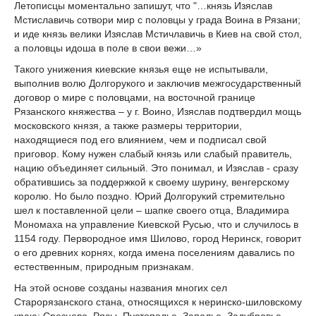
Летописцы моментально запишут, что "…князь Изяслав
Мстиславичь сотвори мир с половцы у града Воина в Рязани;
и иде князь велики Изяслав Мстичлавичь в Киев на свой стол,
а половцы идоша в поле в свои вежи…»
Такого унижения киевские князья еще не испытывали,
выполнив волю Долгорукого и заключив межгосударственный
договор о мире с половцами, на восточной границе
Рязанского княжества – у г. Воино, Изяслав подтвердил мощь
московского князя, а также размеры территории,
находящиеся под его влиянием, чем и подписал свой
приговор. Кому нужен слабый князь или слабый правитель,
нацию объединяет сильный. Это понимал, и Изяслав - сразу
обратившись за поддержкой к своему шурину, венгерскому
королю. Но было поздно. Юрий Долгорукий стремительно
шел к поставленной цели – шапке своего отца, Владимира
Мономаха на управление Киевской Русью, что и случилось в
1154 году. Первородное имя Шилово, город Неринск, говорит
о его древних корнях, когда имена поселениям давались по
естественным, природным признакам.
На этой основе созданы названия многих сел
Старорязанского стана, относящихся к неринско-шиловскому
краю: Срезнево, Рясы, Пустополье, Заполье, Задубровье,