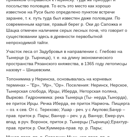
посольство половцев. То есть это место как хорошо
известное на Руси было определено пунктом встречи
заранее, т. к. путь туда был известен даже половцам. По
современным картам, правый берег р. Оки до Сапожка и
Шацка отмечен наличием серых лесных почв, что говорит о
существовании здесь в древности первобытной
непроходимой тайги.
Участок леса от Задубровья в направлении с. Глебово на
Тынерце (р. Тырница), т. е. на длину экономического
пространства Рязанского княжества, в 1365 году летописцы
назовут – Шишевским.
Топонимика у Неринска, основывалась на корневых
терминах – "Ер», "Ир», "Ор». Поселения: Неринск, Нерское,
Тынерская слобода, Ирцы, Иберда, Неторская поляна,
Вырково. Гидронимика: река Тынерца (Ты- нерда,Тынорда),
ее приток Ирцы. Речка Иберда, ее приток Нармочь. Пищерга
– оз. к сев. От с. Терехово; Ушар - реч. у с Акулово;Бачур –
прав. приток р. Пары; Ванчур – реч. у д. Ванчур; Емер-руч.
впад. в руч. Воронок, приток р. Тынерцы (Тырница);Ерахтур-
прав. приток р. Оки;Куммера-прав. пр. р. Пары;
Мунар-прав. пр. р. Середник; Мыш- кар-прав. пр. р.