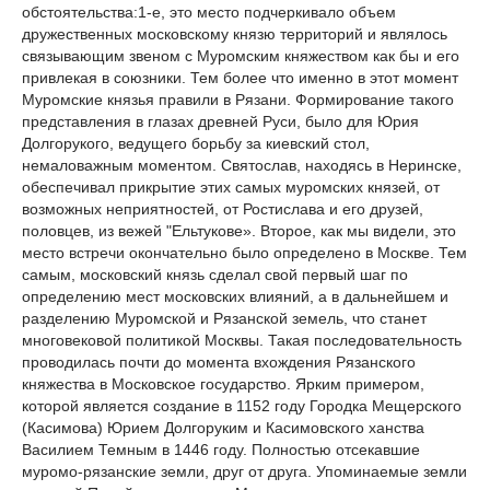
обстоятельства:1-е, это место подчеркивало объем
дружественных московскому князю территорий и являлось
связывающим звеном с Муромским княжеством как бы и его
привлекая в союзники. Тем более что именно в этот момент
Муромские князья правили в Рязани. Формирование такого
представления в глазах древней Руси, было для Юрия
Долгорукого, ведущего борьбу за киевский стол,
немаловажным моментом. Святослав, находясь в Неринске,
обеспечивал прикрытие этих самых муромских князей, от
возможных неприятностей, от Ростислава и его друзей,
половцев, из вежей "Ельтукове». Второе, как мы видели, это
место встречи окончательно было определено в Москве. Тем
самым, московский князь сделал свой первый шаг по
определению мест московских влияний, а в дальнейшем и
разделению Муромской и Рязанской земель, что станет
многовековой политикой Москвы. Такая последовательность
проводилась почти до момента вхождения Рязанского
княжества в Московское государство. Ярким примером,
которой является создание в 1152 году Городка Мещерского
(Касимова) Юрием Долгоруким и Касимовского ханства
Василием Темным в 1446 году. Полностью отсекавшие
муромо-рязанские земли, друг от друга. Упоминаемые земли