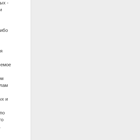
ых -
и
 ибо
ая
лемое
ом
олам
ых и
 по
го
.