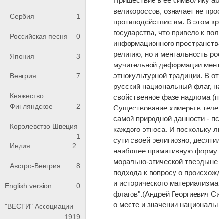
Пришествие в ее символику а
великороссов, означает не пр
Сербия
1
противодействие им. В этом к
государства, что привело к по
Российская песня
0
информационного пространств
религию, но и ментальность ро
Япония
3
мучительной деформации мент
этнокультурной традиции. В о
Венгрия
7
русский национальный флаг, н
Княжество
свойственное фазе надлома (по
Финляндское
2
Существование химеры в теле
самой природной данности - п
Королевство Швеция
каждого этноса. И поскольку 
1
сути своей религиозно, десят
Индия
2
наиболее примитивную форму 
морально-этической твердыне
Австро-Венгрия
8
подхода к вопросу о происхож
и исторического материализма 
English version
0
флагов".(Андрей Георгиевич С
о месте и значении национально
"ВЕСТИ" Ассоциации
1919