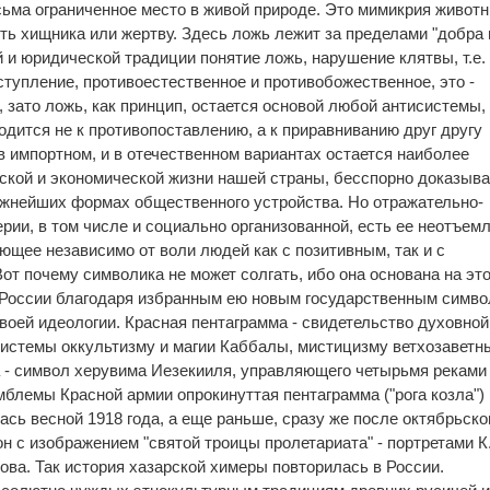
есьма ограниченное место в живой природе. Это мимикрия животн
ь хищника или жертву. Здесь ложь лежит за пределами "добра 
й и юридической традиции понятие ложь, нарушение клятвы, т.е.
ступление, противоестественное и противобожественное, это -
 зато ложь, как принцип, остается основой любой антисистемы,
одится не к противопоставлению, а к приравниванию друг другу
в импортном, и в отечественном вариантах остается наиболее
ской и экономической жизни нашей страны, бесспорно доказыв
ажнейших формах общественного устройства. Но отражательно-
рии, в том числе и социально организованной, есть ее неотъем
ющее независимо от воли людей как с позитивным, так и с
т почему символика не может солгать, ибо она основана на эт
в России благодаря избранным ею новым государственным симв
оей идеологии. Красная пентаграмма - свидетельство духовной
истемы оккультизму и магии Каббалы, мистицизму ветхозаветн
а - символ херувима Иезекииля, управляющего четырьмя реками
мблемы Красной армии опрокинуттая пентаграмма ("рога козла")
ась весной 1918 года, а еще раньше, сразу же после октябрьско
н с изображением "святой троицы пролетариата" - портретами К
ова. Так история хазарской химеры повторилась в России.