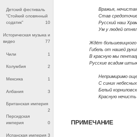
Вражья, нечистая
Детский фестиваль
Став средоточие
"Стойкий оловянный
содатик"
10
Русский наш Храм
Ум у людей отнял
Историческая музыка и
видео
77
Ждёт большевицкого
Гибель от нашей руки
Чили
1
В красную мы пентагр
Русские всадим штык
Колумбия
2
Непримиримо ощ
Мексика
1
С синих небесны
Белый корниловск
Албания
3
Красную нечисть
Британская империя
2
Персидская
ПРИМЕЧАНИЕ
империя
0
Испанская империя
3