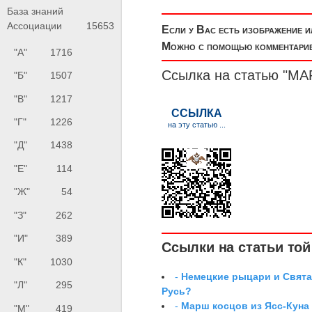
База знаний
Ассоциации
15653
Если у Вас есть изображение 
Можно с помощью комментариев
"А"
1716
Ссылка на статью "
"Б"
1507
"В"
1217
"Г"
1226
"Д"
1438
"Е"
114
"Ж"
54
"З"
262
"И"
389
Ссылки на статьи той 
"К"
1030
-
Немецкие рыцари и Свята
"Л"
295
Русь?
-
Марш косцов из Ясс-Куна
"М"
419