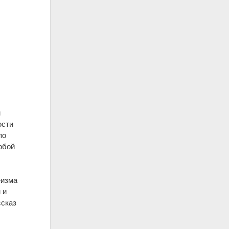
и
й
м
ости
по
обой
еизма
 и
ссказ