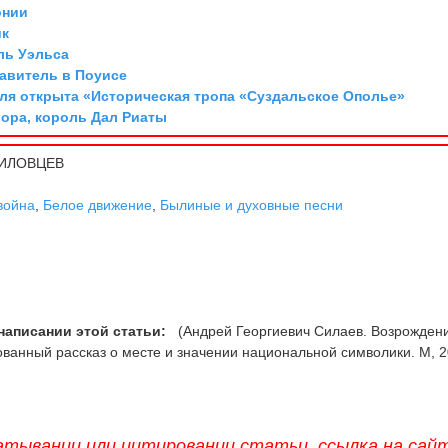
онии
ик
ль Уэльса
равитель в Поуисе
аля открыта «Историческая тропа «Суздальское Ополье»
Мора, король Дал Риаты
ИЛОВЦЕВ
война
,
Белое движение
,
Былиные и духовные песни
написании этой статьи:
(Андрей Георгиевич Силаев. Возрожден
ванный рассказ о месте и значении национальной символики. М, 2
атывании или цитировании статьи, ссылка на сай