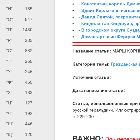
-
Константин, король Думн
"Н"
185
-
Эдвиг Керлакинг, изгнанн
-
Давид Святой, покровите
"О"
547
-
Киндилан ап Киндруин, п
"П"
1430
-
В городском округе Сузд
-
Домангарт, сын Фергуса 
"Р"
283
"С"
882
Название статьи:
МАРШ КОРН
"Т"
265
Категория темы:
Гражданская 
"У"
246
Источник статьи:
"Ф"
465
Дата написания статьи:
"Х"
183
"Ц"
127
Статьи, использованные при 
русской геральдики. Иллюстриро
"Ч"
192
с. 229-230
"Ш"
446
"Щ"
120
ВАЖНО:
При перепеч