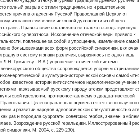
бсолютно чуждых этнокультурным традициям древних русичей 
осто полный разрыв с этими традициями, но и решительное
роется причина отделения Русской Православной Церкви от
лному изгнанию символики исконной духовности из общего
а страны. Православие составляло не только господствующую
ссийского суперэтноса. Искоренение отеческой веры привело к
альности, повлекшее за собой и упрощение, измельчание само
тмене большевиками всех форм российской символики, включая
аградную систему и знаки различия, выразилось не одно лишь
 Л.Н. Гумилеву - В.А.) упрощение этнической системы.
 великорусского общества сопровождается упорным отрицание
сихоэнергетической и культурно-исторической основы самобытн
любое известное истории антисистемное идеологическое учение 
илетиями навязываемый русскому народу атеизм представляет с
культовой идеологии, противопоставляемую двадцативековой
 Православия. Целенаправленная подмена естественнонаучного
дении и развитии народов идеологической спекулятивностью ат
как раз и породила суррогаты советских гербов, знамен, эмблем
илаев. Возрождение русской геральдики. Иллюстрированный ра
й символики. М, 2004, с. 229-230).