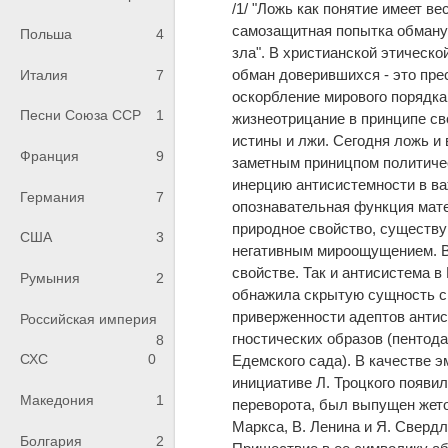
/1/ "Ложь как понятие имеет в
самозащитная попытка обманут
Польша
4
зла". В христианской этическо
обман доверившихся - это пре
Италия
7
оскорбление мирового порядка,
Песни Союза ССР
1
жизнеотрицание в принципе св
истины и лжи. Сегодня ложь и 
Франция
9
заметным приницпом политиче
инерцию антисистемности в в
Германия
7
опознавательная функция мате
природное свойство, существу
США
3
негативным мироощущением. Во
свойстве. Так и антисистема 
Румыния
2
обнажила скрытую сущность св
приверженности адептов антис
Российская империя
гностических образов (пентод
8
СХС
0
Едемского сада). В качестве э
инициативе Л. Троцкого появил
Македония
1
переворота, был выпущен жето
Маркса, В. Ленина и Я. Свердл
Болгария
2