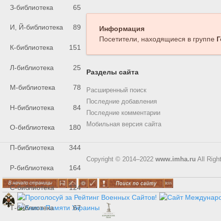
З-библиотека
65
И, Й-библиотека
89
Информация
Посетители, находящиеся в группе
Г
К-библиотека
151
Л-библиотека
25
Разделы сайта
М-библиотека
78
Расширенный поиск
Последние добавления
Н-библиотека
84
Последние комментарии
Мобильная версия сайта
О-библиотека
180
П-библиотека
344
Copyright © 2014–2022
www.imha.ru
All Righ
Р-библиотека
164
С-библиотека
124
Т-библиотека
67