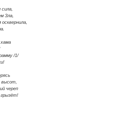
 сила,
м Зла,
 осквернила,
а.
 хама
!
амму /1/
и!
ерясь
х высот,
ий череп
 грызёт!