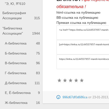
"Э, Ю, Я"
610
обязательна !
html-ссылка на публикацию
Библиография
BB-ссылка на публикацию
Ассоциации
315
Прямая ссылка на публикацию
"Библиотека
Ассоциации"
1944
А-библиотека
48
Б-библиотека
75
В-библиотека
96
Г-библиотека
83
Д-библиотека
111
Е, Ё-библиотека
9
996d67df0d686ca
от
23-01-2013,
Ж-библиотека
16