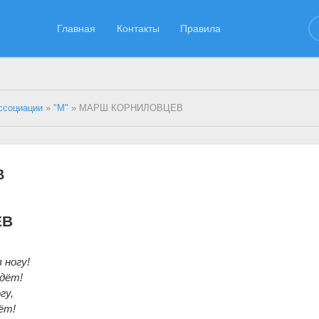
Главная
Контакты
Правила
ссоциации
»
"М"
» МАРШ КОРНИЛОВЦЕВ
В
ЕВ
 ногу!
едёт!
гу,
ёт!