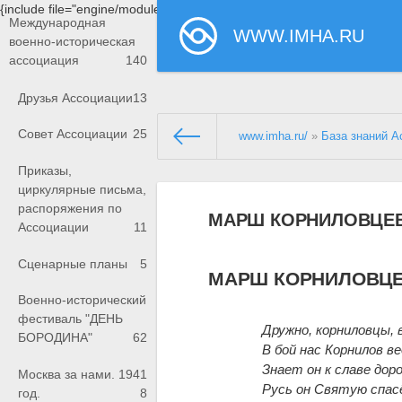
{include file="engine/modules/saperu/head.php"}
Международная
WWW.IMHA.RU
военно-историческая
ассоциация
140
Друзья Ассоциации
13
Совет Ассоциации
25
www.imha.ru/
»
База знаний А
Приказы,
циркулярные письма,
распоряжения по
МАРШ КОРНИЛОВЦЕ
Ассоциации
11
Сценарные планы
5
МАРШ КОРНИЛОВЦ
Военно-исторический
фестиваль "ДЕНЬ
Дружно, корниловцы, в
БОРОДИНА"
62
В бой нас Корнилов в
Знает он к славе доро
Москва за нами. 1941
Русь он Святую спас
год.
8