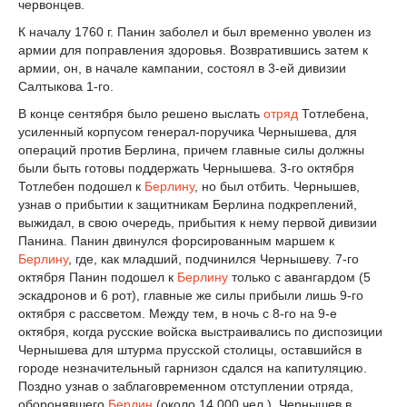
червонцев.
К началу 1760 г. Панин заболел и был временно уволен из
армии для поправления здоровья. Возвратившись затем к
армии, он, в начале кампании, состоял в 3-ей дивизии
Салтыкова 1-го.
В конце сентября было решено выслать
отряд
Тотлебена,
усиленный корпусом генерал-поручика Чернышева, для
операций против Берлина, причем главные силы должны
были быть готовы поддержать Чернышева. 3-го октября
Тотлебен подошел к
Берлину
, но был отбить. Чернышев,
узнав о прибытии к защитникам Берлина подкреплений,
выжидал, в свою очередь, прибытия к нему первой дивизии
Панина. Панин двинулся форсированным маршем к
Берлину
, где, как младший, подчинился Чернышеву. 7-го
октября Панин подошел к
Берлину
только с авангардом (5
эскадронов и 6 рот), главные же силы прибыли лишь 9-го
октября с рассветом. Между тем, в ночь с 8-го на 9-е
октября, когда русские войска выстраивались по диспозиции
Чернышева для штурма прусской столицы, оставшийся в
городе незначительный гарнизон сдался на капитуляцию.
Поздно узнав о заблаговременном отступлении отряда,
оборонявшего
Берлин
(около 14.000 чел.), Чернышев в