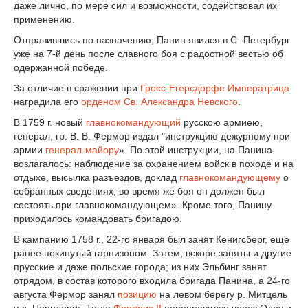
даже лично, по мере сил и возможности, содействовал их
применению.
Отправившись по назначению, Панин явился в С.-Петербург
уже на 7-й день после славного боя с радостной вестью об
одержанной победе.
За отличие в сражении при
Гросс-Егерсдорфе
Императрица
наградила его
орденом Св. Александра Невского
.
В 1759 г. новый
главнокомандующий
русскою армиею,
генерал, гр. В. В. Фермор издал "инструкцию дежурному при
армии
генерал-майору
». По этой инструкции, на Панина
возлагалось: наблюдение за охранением войск в походе и на
отдыхе, высылка разъездов, доклад
главнокомандующему
о
собранных сведениях; во время же боя он должен был
состоять при главнокомандующем». Кроме того, Панину
приходилось командовать бригадою.
В кампанию 1758 г., 22-го января был занят Кенигсберг, еще
ранее покинутый гарнизоном. Затем, вскоре заняты и другие
прусские и даже польские города; из них Эльбинг занят
отрядом, в состав которого входила бригада Панина, а 24-го
августа Фермор занял
позицию
на левом берегу р. Митцель
у д. Цорндорф. Тогда
Фридрих II
переправился через Одру и