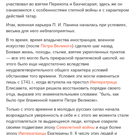
участвовал во взятии Перекопа и Бахчисарая; здесь же он
ознакомился с особенностями степной войны и с характером
действий татар.
Итак, военная карьера П. И. Панина началась при условиях,
весьма для него неблагоприятных.
В то время, время владычества иностранцев, военное
искусство (после
Петра Великого
) сделало шаг назад.
Боевая жизнь, походы, стычки, взятие укрепленных пунктов
— все это могло быть прекрасной практической школой, но
этого было еще недостаточно вследствие
неудовлетворительного общего характера условий
обстановки того времени. Условия эти могли измениться
лишь с 1741 г., когда вступила на престол
Императрица
Елисавета, которая решила восстановить порядки своего
отца, выразив это знаменательными словами: "быть, как
было при блаженной памяти Петре Великом».
Только с этого времени в молодых русских силах начала
возрождаться уверенность в себе и с этого же момента стали
подготовляться те выдающееся люди, которые озарили
своими подвигами эпоху
Семилетней войны
и еще более
эпоху
Императрицы
Екатерины II. К числу этих людей и