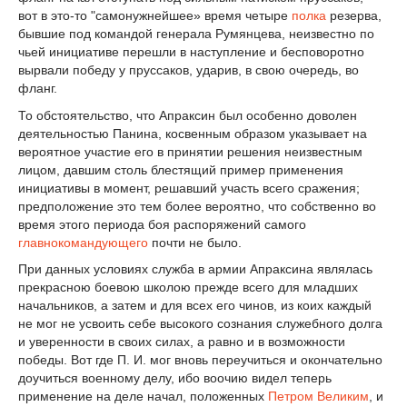
вот в это-то "самонужнейшее» время четыре
полка
резерва,
бывшие под командой генерала Румянцева, неизвестно по
чьей инициативе перешли в наступление и бесповоротно
вырвали победу у пруссаков, ударив, в свою очередь, во
фланг.
То обстоятельство, что Апраксин был особенно доволен
деятельностью Панина, косвенным образом указывает на
вероятное участие его в принятии решения неизвестным
лицом, давшим столь блестящий пример применения
инициативы в момент, решавший участь всего сражения;
предположение это тем более вероятно, что собственно во
время этого периода боя распоряжений самого
главнокомандующего
почти не было.
При данных условиях служба в армии Апраксина являлась
прекрасною боевою школою прежде всего для младших
начальников, а затем и для всех его чинов, из коих каждый
не мог не усвоить себе высокого сознания служебного долга
и уверенности в своих силах, а равно и в возможности
победы. Вот где П. И. мог вновь переучиться и окончательно
доучиться военному делу, ибо воочию видел теперь
применение на деле начал, положенных
Петром Великим
, и