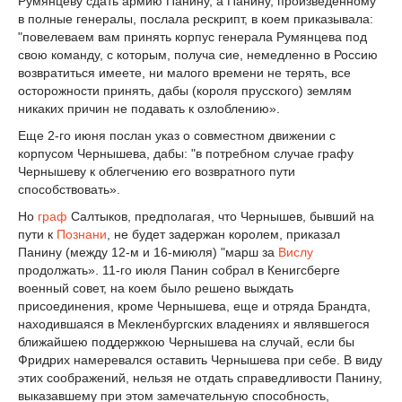
Румянцеву сдать армию Панину, а Панину, произведенному
в полные генералы, послала рескрипт, в коем приказывала:
"повелеваем вам принять корпус генерала Румянцева под
свою команду, с которым, получа сие, немедленно в Россию
возвратиться имеете, ни малого времени не терять, все
осторожности принять, дабы (короля прусского) землям
никаких причин не подавать к озлоблению».
Еще 2-го июня послан указ о совместном движении с
корпусом Чернышева, дабы: "в потребном случае графу
Чернышеву к облегчению его возвратного пути
способствовать».
Но
граф
Салтыков, предполагая, что Чернышев, бывший на
пути к
Познани
, не будет задержан королем, приказал
Панину (между 12-м и 16-миюля) "марш за
Вислу
продолжать». 11-го июля Панин собрал в Кенигсберге
военный совет, на коем было решено выждать
присоединения, кроме Чернышева, еще и отряда Брандта,
находившаяся в Мекленбургских владениях и являвшегося
ближайшею поддержкою Чернышева на случай, если бы
Фридрих намеревался оставить Чернышева при себе. В виду
этих соображений, нельзя не отдать справедливости Панину,
выказавшему при этом замечательную способность,