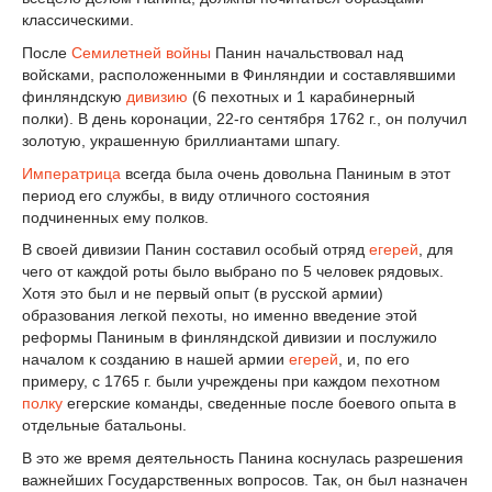
классическими.
После
Семилетней войны
Панин начальствовал над
войсками, расположенными в Финляндии и составлявшими
финляндскую
дивизию
(6 пехотных и 1 карабинерный
полки). В день коронации, 22-го сентября 1762 г., он получил
золотую, украшенную бриллиантами шпагу.
Императрица
всегда была очень довольна Паниным в этот
период его службы, в виду отличного состояния
подчиненных ему полков.
В своей дивизии Панин составил особый отряд
егерей
, для
чего от каждой роты было выбрано по 5 человек рядовых.
Хотя это был и не первый опыт (в русской армии)
образования легкой пехоты, но именно введение этой
реформы Паниным в финляндской дивизии и послужило
началом к созданию в нашей армии
егерей
, и, по его
примеру, с 1765 г. были учреждены при каждом пехотном
полку
егерские команды, сведенные после боевого опыта в
отдельные батальоны.
В это же время деятельность Панина коснулась разрешения
важнейших Государственных вопросов. Так, он был назначен