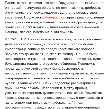
Панин, вставь, отвечал, что если Государыня приказывает, то
он первый повинуется её воле; но если изволить требовать
его мнения, то он осмеливается сделать некоторые свои
замечания. После этого
Императрица
приказала исполнение
указа приостановить, а Панину приехать на другой день для
объяснения; "сказываюсь», пишет один из современников
Панина, "что его замечания были приняты».
В 1762 г. П. И. Панин состоял в комиссии, рассматривавшей
дела несостоятельных должников, а в 1763 г. он подал
Императрице записку по поводу крестьянского вопроса.
Записка эта доказывает, на сколько взгляды Панина были
просвещенны и гуманны, конечно, в сравнении со взглядами
большинства тогдашнего русского общества. Поводом к
представлению этой записки была бесплодность и
несоответственность мер, принимаемых правительством для
прекращения волнений крестьян и побегов их за польский
рубеж. В записке своей Панин подробно рассматривает
причины этих печальных явлений и, между прочим,
указывает на строгость духовенства и корыстные "приметки»
к раскольникам; на жестокость, проявляемую помещиками и
начальством при рекрутских наборах; на "ничем
неограниченную помещичью власть, причем неумеренная