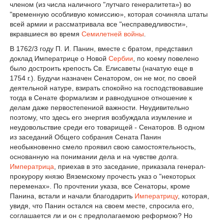
членом (из числа наличного "лутчаго генералитета») во
"временную особливую комиссию», которая сочиняла штаты
всей армии и рассматривала все "несправедливости»,
вкравшиеся во время
Семилетней войны
.
В 1762/3 году П. И. Панин, вместе с братом, представил
доклад Императрице о Новой
Сербии
, по коему повелено
было достроить крепость Св. Елисаветы (начатую еще в
1754 г.). Будучи назначен Сенатором, он не мог, по своей
деятельной натуре, взирать спокойно на господствовавшие
тогда в Сенате формализм и равнодушное отношение к
делам даже первостепениой важности. Неудивительно
поэтому, что здесь его энергия возбуждала изумление и
неудовольствие среди его товарищей - Сенаторов. В одном
из заседаний Общего собрания Сената Панин
необыкновенно смело проявил свою самостоятельность,
основанную на понимании дела и на чувстве долга.
Императрица
, приехав в это заседание, приказала генерал-
прокурору князю Вяземскому прочесть указ о "некоторых
переменах». По прочтении указа, все Сенаторы, кроме
Панина, встали и начали благодарить
Императрицу
, которая,
увидя, что Панин остался на своем месте, спросила его,
соглашается ли и он с предполагаемою реформою? Но