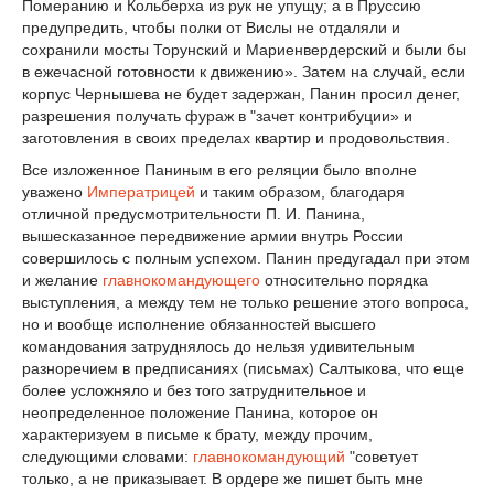
Померанию и Кольберха из рук не упущу; а в Пруссию
предупредить, чтобы полки от Вислы не отдаляли и
сохранили мосты Торунский и Мариенвердерский и были бы
в ежечасной готовности к движению». Затем на случай, если
корпус Чернышева не будет задержан, Панин просил денег,
разрешения получать фураж в "зачет контрибуции» и
заготовления в своих пределах квартир и продовольствия.
Все изложенное Паниным в его реляции было вполне
уважено
Императрицей
и таким образом, благодаря
отличной предусмотрительности П. И. Панина,
вышесказанное передвижение армии внутрь России
совершилось с полным успехом. Панин предугадал при этом
и желание
главнокомандующего
относительно порядка
выступления, а между тем не только решение этого вопроса,
но и вообще исполнение обязанностей высшего
командования затруднялось до нельзя удивительным
разноречием в предписаниях (письмах) Салтыкова, что еще
более усложняло и без того затруднительное и
неопределенное положение Панина, которое он
характеризуем в письме к брату, между прочим,
следующими словами:
главнокомандующий
"советует
только, а не приказывает. В ордере же пишет быть мне