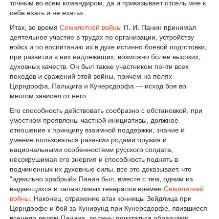
точным во всем командиром, да и приказывает отсель мне к
себе ехать и не ехать».
Итак, во время
Семилетней войны
П. И. Панин принимал
деятельное участие в трудах по организации, устройству
войск и по воспитанию их в духе истинно боевой подготовки,
при развитии в них надлежащих, возможно более высоких,
духовных качеств. Он был также участником почти всех
походов и сражений этой войны, причем на полях
Цорндорфа, Пальцига и Кунерсдорфа — исход боя во
многом зависел от него.
Его способность действовать сообразно с обстановкой, при
уместном проявлены частной инициативы, должное
отношение к принципу взаимной поддержки, знание и
умение пользоваться разными родами оружия и
национальными особенностями русского солдата,
несокрушимая его энергия и способность поднять в
подчиненных их духовные силы, все это доказывает, что
"идеально храбрый» Панин был, вместе с тем, одним из
выдающихся и талантливых генералов времен
Семилетней
войны
. Наконец, отражение атак конницы Зейдлица при
Цорндорфе и бой за Кунирунд при Кунерсдорфе, явившиеся
всецело делом Панина, должны почитаться образцами