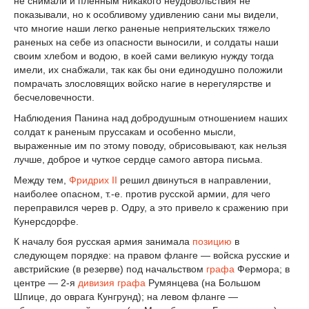
не снимали и пленным никакого неудовольствия не
показывали, но к особливому удивлению сани мы видели,
что многие наши легко раненые неприятельских тяжело
раненых на себе из опасности выносили, и солдаты наши
своим хлебом и водою, в коей сами великую нужду тогда
имели, их снабжали, так как бы они единодушно положили
помрачать злословящих войско нагие в нерегулярстве и
бесчеловечности.
Наблюдения Панина над добродушным отношением наших
солдат к раненым пруссакам и особенно мысли,
выраженные им по этому поводу, обрисовывают, как нельзя
лучше, доброе и чуткое сердце самого автора письма.
Между тем,
Фридрих II
решил двинуться в направлении,
наиболее опасном, т.-е. против русской армии, для чего
переправился черев р. Одру, а это привело к сражению при
Кунерсдорфе.
К началу боя русская армия занимала
позицию
в
следующем порядке: на правом фланге — войска русские и
австрийские (в резерве) под начальством
графа
Фермора; в
центре — 2-я
дивизия
графа
Румянцева (на Большом
Шпице, до оврага Кунгрунд); на левом фланге —