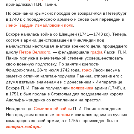
принадлежал П.И. Панин.
По окончании крымских походов он возвратился в Петербург
в 1740 г. с победоносною армиею и снова был переведен в
Лейб-Гвардии Измайловский полк
.
Вскоре началась война со Швецией (1741—1743 г.г.). Теперь,
состоя в армии, действовавшей в Финляндии под
начальством настоящая знатока военного дела, прошедшего
школу
Петра Великого
, — фельдмаршала
графа
Ласси, П. И.
Панин мог уже в значительной степени усовершенствовать
свою военную подготовку. По занятии крепости
Фридрихсгама, 28-го июля 1742 года,
граф
Ласси весьма
заметно отличил капитан-поручика Панина, отправив его с
двумя взятыми знаменами и с донесением к Императрице.
Вскоре П. И. Панин получил чин
полковника
армии (1748), а
в 1751 г. был послан в Стокгольм для поздравления короля
Адольфа-Фридриха со вступлением на престол.
Незадолго до
Семилетней войны
П. И. Панин командовал
Новгородским пехотным
полком
и считался одним из лучших
командиров во всей армии, а в 1755 г. произведен был в
генерал-майоры
.