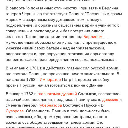
В рапорте "о показанных отличностях» при взятия Берлина,
генерал Чернышев так аттестует Панина: "Поспешным своим
маршем с вверенным ему деташементом, к нему в
подкрепление, и обратным отшествием к армии учинил то с
совершенным распорядком и без потеряния одного
человека. Также при занятии лагеря под
Берлином
, —
мужественным образом оное исполнил; с преимуществом,
учреждениями своих батарей над неприятельскими,
расположился и, при поручении атакования аррьергарду
неприятельского, распорядки чинил весьма похвальные».
В кампанию 1761 г. в действиях главных сил русской армии,
где состоял Панин, не произошло ничего замечательного. В
начале же 1762 г.
Император
Петр III, прекратив войну
против Пруссии, начал готовиться к войне с Данией.
В январе 1762 г.
главнокомандующий
Салтыков, вследствие
высочайшего повеления, предписал Панину сдать
дивизию
и
сменить генерал
губернатора
Восточной Пруссии В.
Суворова
. Обязанности Панина в этой должности были
очень сложны, ибо, кроме управления краем, на него
возлагалось общее заведывание тылом армии. Это