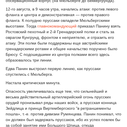
обсервационный корпус (на Мюльберге до Беккергрунда).
12-го августа, в 9 часов утра, начались атаки: против левого
фланга и центра и демонстративная — против правого
фланга. К полудню пруссаки овладели Мюльбергскими
высотами. Тогда
главнокомандующий
приказал Панину взять
Ростовский пехотный и 2-й Гренадерский полки и стать за
оврагом Кунгрунд, фронтом к неприятелю, и отразить его
атаку. Эти полки были поддержаны еще австрийскими
гренадерскими ротами и общее начальство поручено было
Брюсу. С подошедшими из центра полками всего здесь
образовалось три линии.
Едва Панин выстроил первую линию, как пруссаки
спустились с Мюльберга.
Настала критическая минута.
Опасность увеличивалась еще тем, что сильнейший и
весьма действительный артиллерийский огонь прусских
орудий пронизывал ряды наших войск, а прусская конница
Зейдлица и принца Виртембергского "в ретраншементы
пошла», т.-е. против дивизии Румянцева. Панин понимал, что
он должен был задержать пруссаков, ибо их успех повлек бы
за собой занятие ими Большого Шпица, откуда