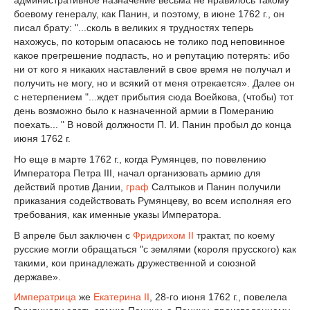
административное назначение весьма не нравилось такому
боевому генералу, как Панин, и поэтому, в июне 1762 г., он
писал брату: "...сколь в великих я трудностях теперь
нахожусь, по которым опасаюсь не толико под неповинное
какое прегрешение подпасть, но и репутацию потерять: ибо
ни от кого я никаких наставлений в свое время не получал и
получить не могу, но и всякий от меня отрекается». Далее он
с нетерпением "...ждет прибытия сюда Воейкова, (чтобы) тот
день возможно было к назначенной армии в Померанию
поехать... " В новой должности П. И. Панин пробыл до конца
июня 1762 г.
Но еще в марте 1762 г., когда Румянцев, по повелению
Императора Петра III, начал организовать армию для
действий против Дании,
граф
Салтыков и Панин получили
приказания содействовать Румянцеву, во всем исполняя его
требования, как именные указы Императора.
В апреле был заключен с
Фридрихом II
трактат, по коему
русские могли обращаться "с землями (короля прусского) как
такими, кои принадлежать дружественной и союзной
державе».
Императрица
же
Екатерина II
, 28-го июня 1762 г., повелела