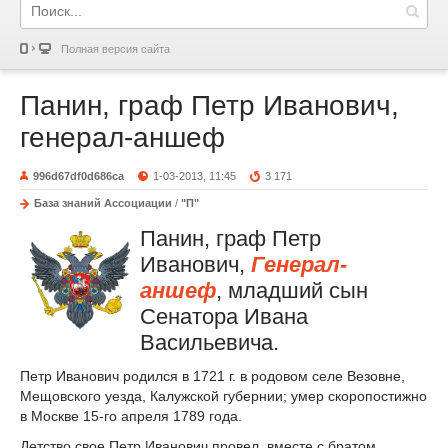
Полная версия сайта
Панин, граф Петр Иванович,
генерал-аншеф
996d67df0d686ca
1-03-2013, 11:45
3 171
База знаний Ассоциации
/
"П"
Панин, граф Петр
Иванович,
Генерал-
аншеф
, младший сын
Сенатора Ивана
Васильевича.
Петр Иванович родился в 1721 г. в родовом селе Везовне,
Мещовского уезда, Калужской губернии; умер скоропостижно
в Москве 15-го апреля 1789 года.
Детство свое Петр Иванович провел, вместе с братом