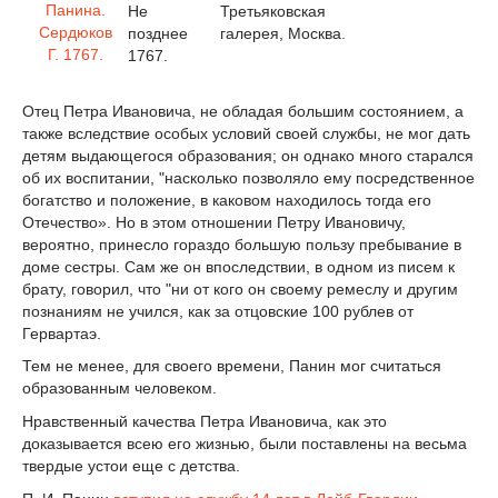
Не
Третьяковская
позднее
галерея, Москва.
1767.
Отец Петра Ивановича, не обладая большим состоянием, а
также вследствие особых условий своей службы, не мог дать
детям выдающегося образования; он однако много старался
об их воспитании, "насколько позволяло ему посредственное
богатство и положение, в каковом находилось тогда его
Отечество». Но в этом отношении Петру Ивановичу,
вероятно, принесло гораздо большую пользу пребывание в
доме сестры. Сам же он впоследствии, в одном из писем к
брату, говорил, что "ни от кого он своему ремеслу и другим
познаниям не учился, как за отцовские 100 рублев от
Гервартаэ.
Тем не менее, для своего времени, Панин мог считаться
образованным человеком.
Нравственный качества Петра Ивановича, как это
доказывается всею его жизнью, были поставлены на весьма
твердые устои еще с детства.