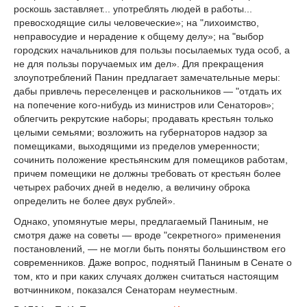
роскошь заставляет... употреблять людей в работы...
превосходящие силы человеческие»; на "лихоимство,
неправосудие и нерадение к общему делу»; на "выбор
городских начальников для пользы посылаемых туда особ, а
не для пользы поручаемых им дел». Для прекращения
злоупотреблений Панин предлагает замечательные меры:
дабы привлечь переселенцев и раскольников — "отдать их
на попечение кого-нибудь из министров или Сенаторов»;
облегчить рекрутские наборы; продавать крестьян только
целыми семьями; возложить на губернаторов надзор за
помещиками, выходящими из пределов умеренности;
сочинить положение крестьянским для помещиков работам,
причем помещики не должны требовать от крестьян более
четырех рабочих дней в неделю, а величину оброка
определить не более двух рублей».
Однако, упомянутые меры, предлагаемый Паниным, не
смотря даже на советы — вроде "секретного» применения
постановлений, — не могли быть поняты большинством его
современников. Даже вопрос, поднятый Паниным в Сенате о
том, кто и при каких случаях должен считаться настоящим
вотчинником, показался Сенаторам неуместным.