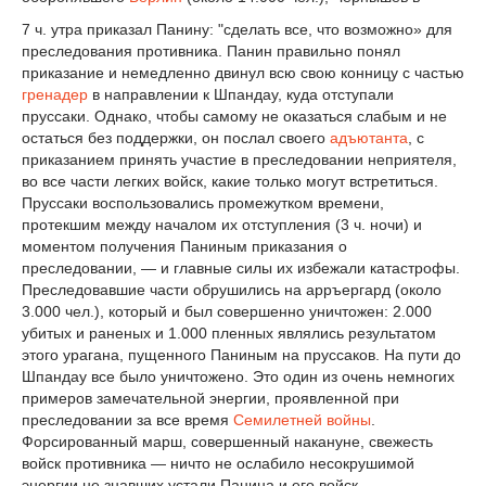
7 ч. утра приказал Панину: "сделать все, что возможно» для
преследования противника. Панин правильно понял
приказание и немедленно двинул всю свою конницу с частью
гренадер
в направлении к Шпандау, куда отступали
пруссаки. Однако, чтобы самому не оказаться слабым и не
остаться без поддержки, он послал своего
адъютанта
, с
приказанием принять участие в преследовании неприятеля,
во все части легких войск, какие только могут встретиться.
Пруссаки воспользовались промежутком времени,
протекшим между началом их отступления (3 ч. ночи) и
моментом получения Паниным приказания о
преследовании, — и главные силы их избежали катастрофы.
Преследовавшие части обрушились на арръергард (около
3.000 чел.), который и был совершенно уничтожен: 2.000
убитых и раненых и 1.000 пленных являлись результатом
этого урагана, пущенного Паниным на пруссаков. На пути до
Шпандау все было уничтожено. Это один из очень немногих
примеров замечательной энергии, проявленной при
преследовании за все время
Семилетней войны
.
Форсированный марш, совершенный накануне, свежесть
войск противника — ничто не ослабило несокрушимой
энергии не знавших устали Панина и его войск.