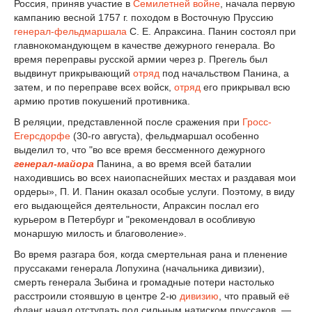
Россия, приняв участие в
Семилетней войне
, начала первую
кампанию весной 1757 г. походом в Восточную Пруссию
генерал-фельдмаршала
С. Е. Апраксина. Панин состоял при
главнокомандующем в качестве дежурного генерала. Во
время переправы русской армии через p. Прегель был
выдвинут прикрывающий
отряд
под начальством Панина, а
затем, и по переправе всех войск,
отряд
его прикрывал всю
армию против покушений противника.
В реляции, представленной после сражения при
Гросс-
Егерсдорфе
(30-го августа), фельдмаршал особенно
выделил то, что "во все время бессменного дежурного
генерал-майора
Панина, а во время всей баталии
находившись во всех наиопаснейших местах и раздавая мои
ордеры», П. И. Панин оказал особые услуги. Поэтому, в виду
его выдающейся деятельности, Апраксин послал его
курьером в Петербург и "рекомендовал в особливую
монаршую милость и благоволение».
Во время разгара боя, когда смертельная рана и пленение
пруссаками генерала Лопухина (начальника дивизии),
смерть генерала Зыбина и громадные потери настолько
расстроили стоявшую в центре 2-ю
дивизию
, что правый её
фланг начал отступать под сильным натиском пруссаков, —