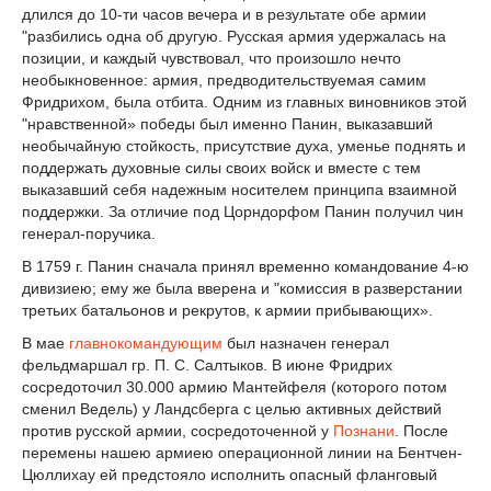
длился до 10-ти часов вечера и в результате обе армии
"разбились одна об другую. Русская армия удержалась на
позиции, и каждый чувствовал, что произошло нечто
необыкновенное: армия, предводительствуемая самим
Фридрихом, была отбита. Одним из главных виновников этой
"нравственной» победы был именно Панин, выказавший
необычайную стойкость, присутствие духа, уменье поднять и
поддержать духовные силы своих войск и вместе с тем
выказавший себя надежным носителем принципа взаимной
поддержки. За отличие под Цорндорфом Панин получил чин
генерал-поручика.
В 1759 г. Панин сначала принял временно командование 4-ю
дивизиею; ему же была вверена и "комиссия в разверстании
третьих батальонов и рекрутов, к армии прибывающих».
В мае
главнокомандующим
был назначен генерал
фельдмаршал гр. П. С. Салтыков. В июне Фридрих
сосредоточил 30.000 армию Мантейфеля (которого потом
сменил Ведель) у Ландсберга с целью активных действий
против русской армии, сосредоточенной у
Познани
. После
перемены нашею армиею операционной линии на Бентчен-
Цюллихау ей предстояло исполнить опасный фланговый