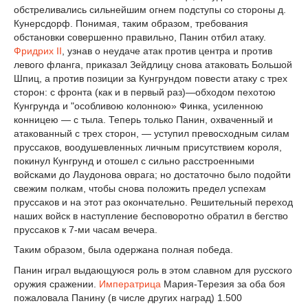
обстреливались сильнейшим огнем подступы со стороны д.
Кунерсдорф. Понимая, таким образом, требования
обстановки совершенно правильно, Панин отбил атаку.
Фридрих II
, узнав о неудаче атак против центра и против
левого фланга, приказал Зейдлицу снова атаковать Большой
Шпиц, а против позиции за Кунгрундом повести атаку с трех
сторон: с фронта (как и в первый раз)—обходом пехотою
Кунгрунда и "особливою колонною» Финка, усиленною
конницею — с тыла. Теперь только Панин, охваченный и
атакованный с трех сторон, — уступил превосходным силам
пруссаков, воодушевленных личным присутствием короля,
покинул Кунгрунд и отошел с сильно расстроенными
войсками до Лаудонова оврага; но достаточно было подойти
свежим полкам, чтобы снова положить предел успехам
пруссаков и на этот раз окончательно. Решительный переход
наших войск в наступление бесповоротно обратил в бегство
пруссаков к 7-ми часам вечера.
Таким образом, была одержана полная победа.
Панин играл выдающуюся роль в этом славном для русского
оружия сражении.
Императрица
Мария-Терезия за оба боя
пожаловала Панину (в числе других наград) 1.500