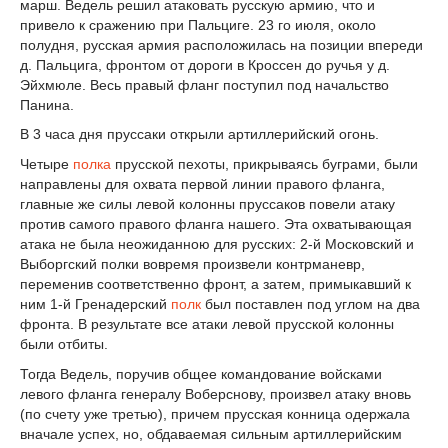
марш. Ведель решил атаковать русскую армию, что и
привело к сражению при Пальциге. 23 го июля, около
полудня, русская армия расположилась на позиции впереди
д. Пальцига, фронтом от дороги в Кроссен до ручья у д.
Эйхмюле. Весь правый фланг поступил под начальство
Панина.
В 3 часа дня пруссаки открыли артиллерийский огонь.
Четыре
полка
прусской пехоты, прикрываясь буграми, были
направлены для охвата первой линии правого фланга,
главные же силы левой колонны пруссаков повели атаку
против самого правого фланга нашего. Эта охватывающая
атака не была неожиданною для русских: 2-й Московский и
Выборгский полки вовремя произвели контрманевр,
переменив соответственно фронт, а затем, примыкавший к
ним 1-й Гренадерский
полк
был поставлен под углом на два
фронта. В результате все атаки левой прусской колонны
были отбиты.
Тогда Ведель, поручив общее командование войсками
левого фланга генералу Воберснову, произвел атаку вновь
(по счету уже третью), причем прусская конница одержала
вначале успех, но, обдаваемая сильным артиллерийским