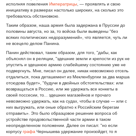
исполняя повеления
Императрицы
, — проявлять и свою
инициативу в размерах настолько широких, на сколько это
требовалось обстановкою.
Таким образом, наша армия была задержана в Пруссии до
половины августа, но за, то войска были выведены "без
всяких политических недоразумений», что является, чуть ли
не всецело делом Панина.
Панин действовал, таким образом, для того, "дабы, как
объяснял он в реляции, "здешние земли и крепости из рук не
упустить и здешнюю армию слабейшему состоянию уже не
подвергнуть. Мне, писал он далее, никак невозможно отсель
отдалиться, пока деташемент из Мекленбургии за два марша
отсюдова будет», "будучи в двойных обстоятельствах: или
возвращаться в Россию, или же удержать все конкеты в
своей поссесии, то... здешних магазейнов и прочаго
невозможно удержать, как на судах, чтобы в случае — или с
них выгружать, или оные обратно к Российским берегам
отправить». Это было образцовое решение вопроса об
устройстве продовольственной части армии в таком
неопределенном положении. Далее он писал: "но если
корпусу
графа
Чернышева удержание произойдет, то я