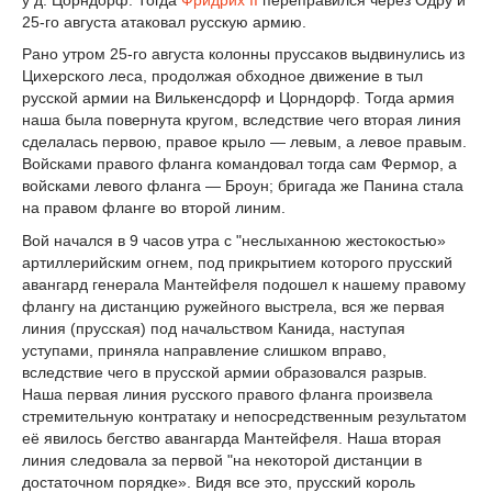
25-го августа атаковал русскую армию.
Рано утром 25-го августа колонны пруссаков выдвинулись из
Цихерского леса, продолжая обходное движение в тыл
русской армии на Вилькенсдорф и Цорндорф. Тогда армия
наша была повернута кругом, вследствие чего вторая линия
сделалась первою, правое крыло — левым, а левое правым.
Войсками правого фланга командовал тогда сам Фермор, а
войсками левого фланга — Броун; бригада же Панина стала
на правом фланге во второй линим.
Вой начался в 9 часов утра с "неслыханною жестокостью»
артиллерийским огнем, под прикрытием которого прусский
авангард генерала Мантейфеля подошел к нашему правому
флангу на дистанцию ружейного выстрела, вся же первая
линия (прусская) под начальством Канида, наступая
уступами, приняла направление слишком вправо,
вследствие чего в прусской армии образовался разрыв.
Наша первая линия русского правого фланга произвела
стремительную контратаку и непосредственным результатом
её явилось бегство авангарда Мантейфеля. Наша вторая
линия следовала за первой "на некоторой дистанции в
достаточном порядке». Видя все это, прусский король