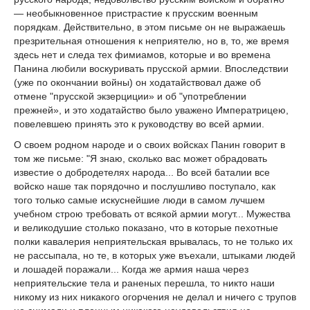
— необыкновенное пристрастие к прусским военным
порядкам. Действительно, в этом письме он не выражаешь
презрительная отношения к неприятелю, но в, то, же время
здесь нет и следа тех фимиамов, которые и во времена
Панина любили воскуривать прусской армии. Впоследствии
(уже по окончании войны) он ходатайствовал даже об
отмене "прусской экзерциции» и об "употреблении
прежней», и это ходатайство было уважено Императрицею,
повелевшею принять это к руководству во всей армии.
О своем родном народе и о своих войсках Панин говорит в
том же письме: "Я знаю, сколько вас может обрадовать
известие о добродетелях народа... Во всей баталии все
войско наше так порядочно и послушливо поступало, как
того только самые искуснейшие люди в самом лучшем
учебном строю требовать от всякой армии могут... Мужества
и великодушие столько показано, что в которые пехотные
полки кавалерия неприятельская врывалась, то не только их
не рассыпала, но те, в которых уже въехали, штыками людей
и лошадей поражали... Когда же армия наша через
неприятельские тела и раненых перешла, то никто наши
никому из них никакого огорчения не делал и ничего с трупов