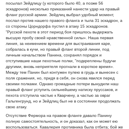
посылал Зейдлицу (у которого было 40, а позже 56
эскадронов) несколько приказаний нанести удар на правый
фланг русской армии. Зейдлиц выбрал удобный момент,
послал против нашего правого фланга и тыла 31 эскадрон, а
со стороны Цорндорфа пустил в атаку 15 эскадронов.
"Русской пехоте в этот период боя пришлось выдержать
высшую пробу своей нравственной силы». Наша первая
линия, за неимением времени для выстраивания каре,
собралась в кучи, но правый фланг второй линии, под
личным начальством Панина, сохранял порядок и
отступившие наши пехотные полки, "подкреплены будучи
другими, вновь неприятеля прогнали в короткое время».
Между тем Панин был контужен пулею в грудь и вынесен с
поля сражения, но, придя в себя, он снова явился перед
своими полками. Однако громадные потери вынудили наш
правый фланг уступить сильнейшему натиску пруссаков, и
пехота отступила частью к Кварчену, а частью за овраг
Гальгенгрунд, но и Зейдлиц был не в состоянии продолжать
свою атаку.
Отсутствие Фермора на правом фланге давало Панину
полную самостоятельность, и он доказал, как он может ею
воспользоваться. Кавалерия противника была отбита; бой же