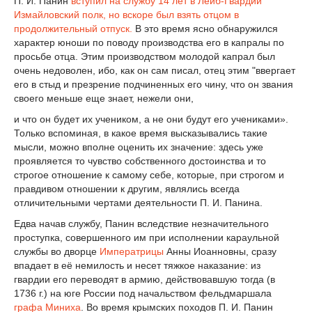
П. И. Панин
вступил на службу 14 лет в Лейб-Гвардии
Измайловский полк, но вскоре был взять отцом в
продолжительный отпуск.
В это время ясно обнаружился
характер юноши по поводу производства его в капралы по
просьбе отца. Этим производством молодой капрал был
очень недоволен, ибо, как он сам писал, отец этим "ввергает
его в стыд и презрение подчиненных его чину, что он звания
своего меньше еще знает, нежели они,
и что он будет их учеником, а не они будут его учениками».
Только вспоминая, в какое время высказывались такие
мысли, можно вполне оценить их значение: здесь уже
проявляется то чувство собственного достоинства и то
строгое отношение к самому себе, которые, при строгом и
правдивом отношении к другим, являлись всегда
отличительными чертами деятельности П. И. Панина.
Едва начав службу, Панин вследствие незначительного
проступка, совершенного им при исполнении караульной
службы во дворце
Императрицы
Анны Иоанновны, сразу
впадает в её немилость и несет тяжкое наказание: из
гвардии его переводят в армию, действовавшую тогда (в
1736 г.) на юге России под начальством фельдмаршала
графа
Миниха
. Во время крымских походов П. И. Панин