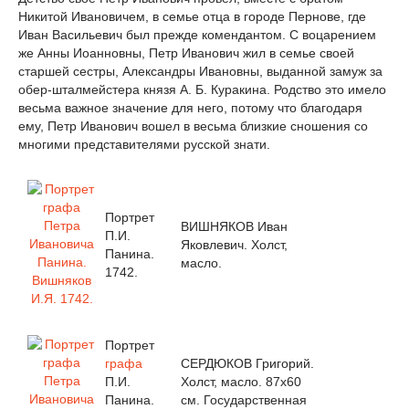
Никитой Ивановичем, в семье отца в городе Пернове, где
Иван Васильевич был прежде комендантом. С воцарением
же Анны Иоанновны, Петр Иванович жил в семье своей
старшей сестры, Александры Ивановны, выданной замуж за
обер-шталмейстера князя А. Б. Куракина. Родство это имело
весьма важное значение для него, потому что благодаря
ему, Петр Иванович вошел в весьма близкие сношения со
многими представителями русской знати.
Портрет
ВИШНЯКОВ Иван
П.И.
Яковлевич. Холст,
Панина.
масло.
1742.
Портрет
графа
СЕРДЮКОВ Григорий.
П.И.
Холст, масло. 87x60
Панина.
см. Государственная