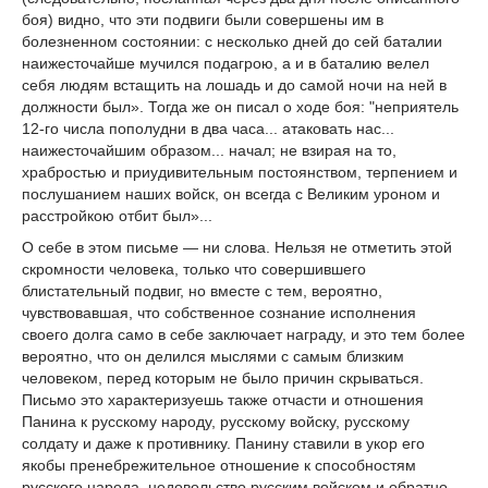
боя) видно, что эти подвиги были совершены им в
болезненном состоянии: с несколько дней до сей баталии
наижесточайше мучился подагрою, а и в баталию велел
себя людям встащить на лошадь и до самой ночи на ней в
должности был». Тогда же он писал о ходе боя: "неприятель
12-го числа пополудни в два часа... атаковать нас...
наижесточайшим образом... начал; не взирая на то,
храбростью и приудивительным постоянством, терпением и
послушанием наших войск, он всегда с Великим уроном и
расстройкою отбит был»...
О себе в этом письме — ни слова. Нельзя не отметить этой
скромности человека, только что совершившего
блистательный подвиг, но вместе с тем, вероятно,
чувствовавшая, что собственное сознание исполнения
своего долга само в себе заключает награду, и это тем более
вероятно, что он делился мыслями с самым близким
человеком, перед которым не было причин скрываться.
Письмо это характеризуешь также отчасти и отношения
Панина к русскому народу, русскому войску, русскому
солдату и даже к противнику. Панину ставили в укор его
якобы пренебрежительное отношение к способностям
русского народа, недовольство русским войском и обратно