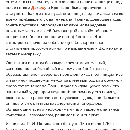
огнем и, в свою очередь, атакованная нашею конницею под
начальством
Демику
и Еропкина, была принуждена
отступить. Вслед затем русская конница, под начальством во
время прибывшего сюда генерала Панина, довершает удар,
гонять пруссаков, опрокидывает даже их передовые
пехотные части и своей "молодецкой атакой» обращает
неприятеля "в полное (паническое) бегство». Эта
катастрофа влечет за собой общее беспорядочное
отступление прусской армии по направлению к Цюллихау, а
затем к Чихерзиху.
Опять-таки и в этом бою выразился замечательный,
совершенно необычайный в эпоху линейной тактики,
образец активной обороны, проявление частной инициативы
и взаимной поддержки между различными родами оружия, и
снова тот же генерал Панин играет выдающуюся роль: его
энергичный удар, произведенный по личному его почину,
окончательно расстраивает пруссаков; здесь, при Пальциге,
он является отличным кавалерийским генералом,
обладающим всеми необходимыми для такого начальника
качествами: глазомером, решимостью и энергией.
Из письма П. И. Панина к его брату от 15-го июля 1759 г.
(следовательно, посланная через два дня после описанного