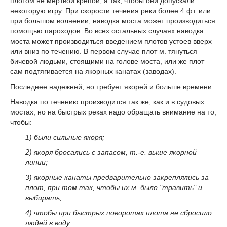
плотом не мертвой крепой, а так, чтобы они допускали
некоторую игру. При скорости течения реки более 4 фт. или
при большом волнении, наводка моста может производиться
помощью пароходов. Во всех остальных случаях наводка
моста может производиться введением плотов устоев вверх
или вниз по течению. В первом случае плот м. тянуться
бичевой людьми, стоящими на голове моста, или же плот
сам подтягивается на якорных канатах (заводах).
Последнее надежней, но требует якорей и больше времени.
Наводка по течению производится так же, как и в судовых
мостах, но на быстрых реках надо обращать внимание на то,
чтобы:
1) были сильные якоря;
2) якоря бросались с запасом, т.-е. выше якорной
линии;
3) якорные канаты предварительно закреплялись за
плот, при том так, чтобы их м. было "травить" и
выбирать;
4) чтобы при быстрых поворотах плота не сбросило
людей в воду.