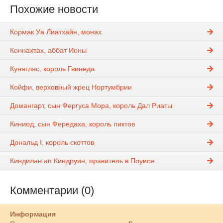
Похожие новости
Кормак Уа Лиатхайн, монах
Коннахтах, аббат Ионы
Кунеглас, король Гвинеда
Койфи, верховный жрец Нортумбрии
Домангарт, сын Фергуса Мора, король Дал Риаты
Киниод, сын Фередаха, король пиктов
Дональд I, король скоттов
Киндилан ап Киндруин, правитель в Поуисе
Комментарии (0)
Информация