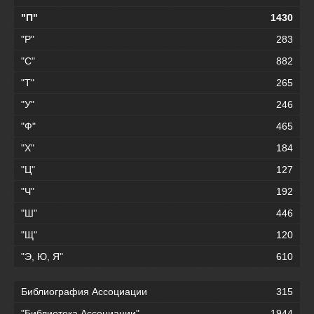
"П"
1430
"Р"
283
"С"
882
"Т"
265
"У"
246
"Ф"
465
"Х"
184
"Ц"
127
"Ч"
192
"Ш"
446
"Щ"
120
"Э, Ю, Я"
610
Библиография Ассоциации
315
"Библиотека Ассоциации"
1944