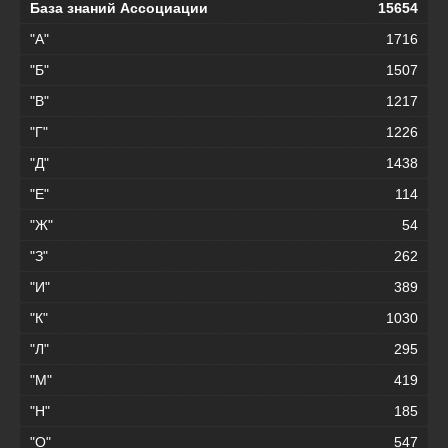
База знаний Ассоциации
15654
"А"
1716
"Б"
1507
"В"
1217
"Г"
1226
"Д"
1438
"Е"
114
"Ж"
54
"З"
262
"И"
389
"К"
1030
"Л"
295
"М"
419
"Н"
185
"О"
547