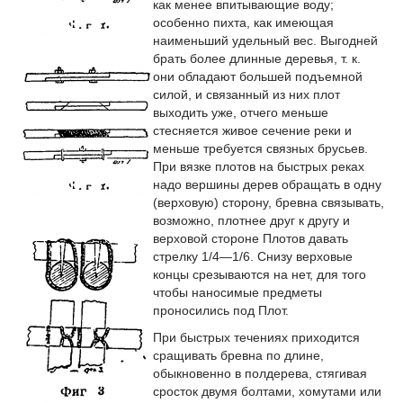
как менее впитывающие воду;
особенно пихта, как имеющая
наименьший удельный вес. Выгодней
брать более длинные деревья, т. к.
они обладают большей подъемной
силой, и связанный из них плот
выходить уже, отчего меньше
стесняется живое сечение реки и
меньше требуется связных брусьев.
При вязке плотов на быстрых реках
надо вершины дерев обращать в одну
(верховую) сторону, бревна связывать,
возможно, плотнее друг к другу и
верховой стороне Плотов давать
стрелку 1/4—1/6. Снизу верховые
концы срезываются на нет, для того
чтобы наносимые предметы
проносились под Плот.
При быстрых течениях приходится
сращивать бревна по длине,
обыкновенно в полдерева, стягивая
сросток двумя болтами, хомутами или