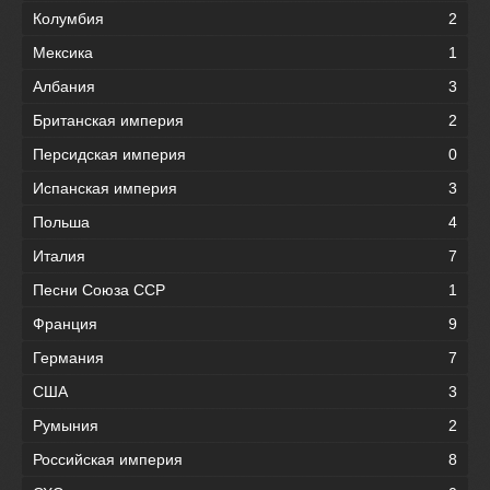
Колумбия
2
Мексика
1
Албания
3
Британская империя
2
Персидская империя
0
Испанская империя
3
Польша
4
Италия
7
Песни Союза ССР
1
Франция
9
Германия
7
США
3
Румыния
2
Российская империя
8