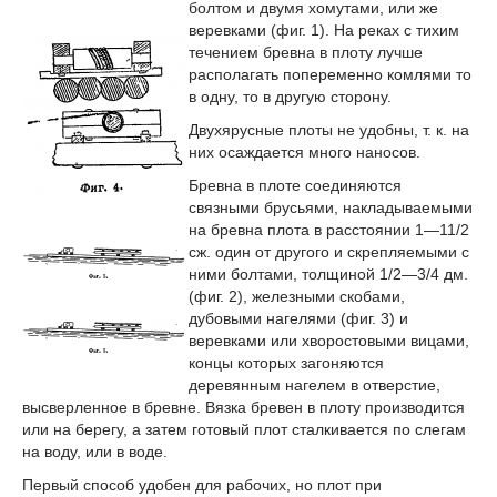
болтом и двумя хомутами, или же
веревками (фиг. 1). На реках с тихим
течением бревна в плоту лучше
располагать попеременно комлями то
в одну, то в другую сторону.
Двухярусные плоты не удобны, т. к. на
них осаждается много наносов.
Бревна в плоте соединяются
связными брусьями, накладываемыми
на бревна плота в расстоянии 1—11/2
сж. один от другого и скрепляемыми с
ними болтами, толщиной 1/2—3/4 дм.
(фиг. 2), железными скобами,
дубовыми нагелями (фиг. 3) и
веревками или хворостовыми вицами,
концы которых загоняются
деревянным нагелем в отверстие,
высверленное в бревне. Вязка бревен в плоту производится
или на берегу, а затем готовый плот сталкивается по слегам
на воду, или в воде.
Первый способ удобен для рабочих, но плот при