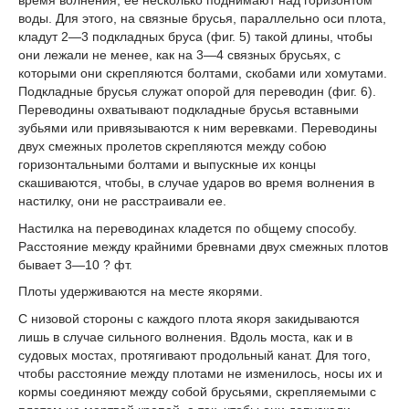
воды. Для этого, на связные брусья, параллельно оси плота,
кладут 2—3 подкладных бруса (фиг. 5) такой длины, чтобы
они лежали не менее, как на 3—4 связных брусьях, с
которыми они скрепляются болтами, скобами или хомутами.
Подкладные брусья служат опорой для переводин (фиг. 6).
Переводины охватывают подкладные брусья вставными
зубьями или привязываются к ним веревками. Переводины
двух смежных пролетов скрепляются между собою
горизонтальными болтами и выпускные их концы
скашиваются, чтобы, в случае ударов во время волнения в
настилку, они не расстраивали ее.
Настилка на переводинах кладется по общему способу.
Расстояние между крайними бревнами двух смежных плотов
бывает 3—10 ? фт.
Плоты удерживаются на месте якорями.
С низовой стороны с каждого плота якоря закидываются
лишь в случае сильного волнения. Вдоль моста, как и в
судовых мостах, протягивают продольный канат. Для того,
чтобы расстояние между плотами не изменилось, носы их и
кормы соединяют между собой брусьями, скрепляемыми с