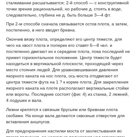
сталкивании расшатывается; 2-й способ — с конструктивной
точки зрение рациональней, но рабочие д. стоять в воде,
следовательно, глубина не д. быть больше 3—4 фт.
При 2-м способе сначала связывается остов плота, а затем,
постепенно, в него вводят бревна.
Окончив вязку плота, определяют его центр тяжести, для
чего на хвост плота и поперек его ставят 6—8 чел. и
постепенно двигают их к середине плота, пока последний не
примет горизонтальное положение. Центр тяжести будет
находиться в вертикальной плоскости, проходящей через
место стояния людей. Для уравновешивания давления
якорного каната на нос плота, ось моста отодвигают от
центра тяжести фута на 1 ? к корме плота. Для закрепления
якорного каната на плоте располагают вертикальные стойки
или вороты. Последние состоят (фиг. 4) из станка, 2 лежней,
4 подушек и вала.
Лежни крепятся к связным брусьям или бревнам плота
скобами. На конце вала делаются сквозные отверстия для
вставления аншпугов.
Для предохранения настилки моста от захлестывания во
время волнения, ее несколько поднимают над горизонтом