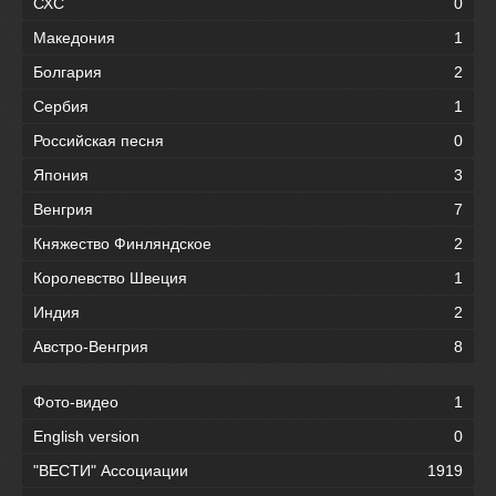
СХС
0
Македония
1
Болгария
2
Сербия
1
Российская песня
0
Япония
3
Венгрия
7
Княжество Финляндское
2
Королевство Швеция
1
Индия
2
Австро-Венгрия
8
Фото-видео
1
English version
0
"ВЕСТИ" Ассоциации
1919