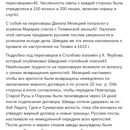
переговорам»
40
. Численность свиты с каждой стороны была
определена в 150 конных и 200 пеших, включая охрану и
слуг
41
.
С собой на переговоры Данила Мезецкий попросил у
игумена Макария список с Тихвинской иконы
42
. Наличие
этой святыни придавало русским послам уверенности в
успешном исходе дела. Шведам же эта икона напоминала о
провале их наступления на Тихвин в 1613 г.
Подробно ход переговоров в Столбово изложен у К. Якубова,
который опубликовал Шведский статейный список
43
.
Наибольшие трудности на переговорах возникли по воп­росу
о сроках возвращения крепостей. Мезецкий настаивал,
чтобы все крепости были возвращены немедленно по
заключению мирного договора и по уплате 20 тыс. р. Обе
стороны в итоге согласились, чтобы передача Новгорода,
Старой Русы и Порхова была произведена через 14 дней
после подписания договора. Шведы хотели удержать за со­
бой Ладогу, Гдов и Сумерскую волость, пока оба монарха не
утвердят мирный договор и новые границы. Русские послы
настаивали на немедленной передаче всех крепостей.
После долгих и жарких споров шведы вынуждены были