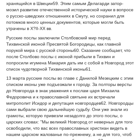
хранящийся в Швеции
59
. Этим самым Делагарди затор­
мозил развитие отечественной исторической науки в вопросе
о русско-шведских отно­шениях в Смуту, но сохранил для
потомков много ценных документов, которые могли быть
утрачены в Х?ІІ-ХХ вв.
Русские послы заключили Столбовский мир перед
Тихвинской иконой Пресвятой Богородицы, как главной
порукой мира с русской стороны
60
. Сказание сообщает, что
после Столбово послы с иконой прибыли в Тихвин и
попросили игумена Макария дать им с собой в Новгород этот
список чудотворной Тихвинской иконы
61
.
13 марта русские послы во главе с Данилой Мезецким с этим
списком иконы уже подъезжали к городу. За полторы версты
до Новгорода в знак уважения к послам царя Михаила
Федоровича и к православной святыне их встречали
митрополит Исидор и де­путация новгородцев
62
. Новгородцы
сами выбрали свою дальнейшую судьбу. Они уже знали из
грамоты, которую привезли незадолго до этого послы, о
царских словах: "Мы великий Новгород от неверных для того
освободили, что вас всех православных хрис­тиан видеть в
нашем царском жалованье по-прежнему, а не для того, чтоб