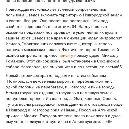
наши царские опалы на кого-нибудь класть»
63
.
Новгородцы несколько лет всячески сопротивлялись
попыткам шведов включить тер­риторию Новгородской земли
в состав Швеции. Они постоянно повторяли: "Мы под
свейскою короною быть не хотим»
64
. Важную роль в
оказании поддержки новгород­цам, в укреплении их духа и
защите их от шведов все время оккупации играл митропо­лит
Исидор, "молитвенник великого князя», который теперь
встречал московских пос­лов. Фактически перед Тихвинской
иконой митрополит принес
присягу
новому царю, Михаилу
Романову. Этот список иконы был установлен в Софийском
соборе Новгорода, где он хранится и по настоящее время
65
.
Новый летописец кратко подвел итог этим событиям:
"Помиришася вековечным ми­ром, и перебезщиком ни с
одной стороны не перебегати, и Новгород и иные городы
Немцы государю отдаша, а государь в немецкую землю
поступился городов: Ивана горо­да, Яма, Копорья, Орешка.
Туто ж послы разыдошася. князь Данило ж с товарищи пойде
в Новгород и Новгород прия у Немец. Посол же Аглинской
прииде к Москве. Государь же тово посла пожаловал и даде
ему честь великую и отпусти ево в Аглинскую землю»
66
.