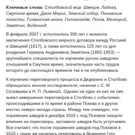
Ключевые слова:
Столбовский мир, Швеция, Ладога,
Смутное время, Джон Мерик, Земский собор, Поневские
погосты, Тихвинская икона, Гюлленгейм, Псков, Мезецкий,
Замятин, Видекинд.
В феврале 2007 г. исполнилось 390 лет с момента
заключения Столбовского мирного договора между Россией
и Швецией (1617), а также исполнилось 125 лет со дня
рождения Германа Андреевича Замятина (1882-1953) —
крупнейшего специалиста по изучению русско-шведских
отношений в Смутное время, значительная часть трудов
которого до настоящего времени так и не опубликована.
К изучению переговорного процесса в Дедерино и Столбово
обращались многие ис­следователи, начиная с С. М.
Соловьева и Н. П. Лыжина
1
. Однако ни один из них не свя­
зывал завершение переговоров в Столбово с событиями,
происходившими в то время в районе Пскова и в других
местах северо-запада страны. Между тем очевидно, что
пора­жение шведов в декабре 1616 г. под Псковом оказало
влияние на переговоры, заставило шведов быть уступчивее.
Все считают, что после поражения шведов под Псковом в
1615 г. сразу же начались переговоры в Дедерино (это