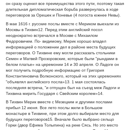
он сразу оце­нил все преимущества этого пути, поэтому такая
длительная дипломатическая борьба развернулась в ходе
переговоров за Орешек и Поневье (4 погоста южнее Невы).
В мае 1616 г. русские послы вместе с Мериком выехали из
Москвы в Тихвин
12
. Перед этим английский посол
неоднократно встречался в Москве с Михаилом
Федоровичем. По- видимому, Мерик хорошо владел
информацией о положении дел в районе места будущих
переговоров. О Тихвине ему могли рассказать стольники
Семен и Матвей Прозоровские, которые были "рындами в
белом платье» на церемонии 14 и 30 апреля. О Ладоге он
мог получить подробную информацию от Григория
Константиновича Волконского, кото­рый на этих церемониях
"объявлял английского посла»
13
. 1 мая состоялась
последняя встреча, "и отпущен был на съезд меж Ладоги и
Тихвина мирить Государя с Свейским королем»
14
.
В Тихвин Мерик вместе с Мезецким и другими послами
прибыл 12 июня. Все лето послы жили в Большом
монастыре в Тихвине, при этом долго выбирали место для
буду­щих переговоров
15
. Вначале было выбрано сельцо
Горки (двор Ефима Толыпина) на реке Сясь. Но это место