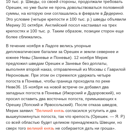
10 тыс. р. Шведы, со своей стороны, продолжали требовать
Орешек, но уже были не прочь довольствоваться поло­виной
суммы, на которую они соглашались в феврале в Дедерино.
Это условие (четыре крепости и 100 тыс. р.) шведы объявили
Мерику 31 октября. Английский посол настаивал на трех
крепостях и 100 тыс. р. Таким образом, позиции сторон еще
более сближались.
В течение ноября в Ладоге велись упорные
дипломатические баталии за Орешек и земли севернее и
южнее Невы (Заневье и Поневье). 12 ноября Мерик
предложил шве­дам Орешек и Заневье без доплаты,
выполняя второй наказ, отправленный из Москвы с Гаврилой
Нероновым. При этом он стремился удержать четыре
погоста в Поневье, чтобы граница проходила по реке
Неве
36
. 15 ноября на новой встрече он добавил два
западных погоста в Поневье (Ижорский и Дудоровский), но
просил оставить два восточных погос­та, примыкающих к
Орешку (Лопский и Ярвосольский). После отказа шведов,
Мерик за­явил: "
Великий князь
согласился уступить и два
вышеупомянутых погоста, так что кре­пость (Орешек. — Я. Р.)
со всей областью будет целиком принадлежать Швеции, но
сверх того
великий князь
не собирается дать ни гроша».