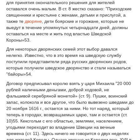
для принятия окончатель­ного решения для жителей
оставался очень малым. В ст. 8 жестко сказано: "Приходские
священники и крестьяне с женами, детьми и прислугой, а
также те
дворяне
, дети бояр­ские и горожане, которые не
выедут в течение упомянутых четырнадцати дней, должны
оставаться на месте и жить под властью Шведской
Короны»
53
.
Для некоторых дворянских семей этот выбор давался
нелегко. Известно, что в это время на шведскую службу
поступили представители ряда русских дворянских родов,
которые получили шведское дворянство и стали называться
"байоры»
54
.
Договор предписывал королю взять у царя Михаила "20 000
рублей наличными день­гами, доброй ходовой, не
фальшивой серебряной монетой» (ст. 9). Пушки, воинский
за­пас, колокола и все другое, что было вывезено шведами до
20 ноября 1616 г., остается за ними. Но тот наряд, который
теперь в городах, возвращаемых царю, там и остается (ст.
10)
55
. Кексгольм с его областью, землями, населением,
угодьями переходит во вла­дение Швеции на вечные
времена (ст. 11). Здесь ничего не говорится о двух неделях
для жителей Корелы. Однако именно из Карелии весь XVII в.