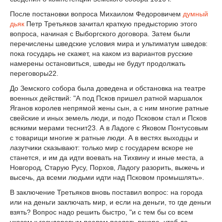
После постановки вопроса Михаилом Федоровичем
думный
дьяк
Петр Третьяков зачитал краткую предысторию этого
вопроса, начиная с Выборгского договора. Затем были
перечислены шведские условия мира и ультиматум шведов:
пока государь не ска­жет, на каком из вариантов русские
намерены остановиться, шведы не будут продолжать
переговоры
22
.
До Земского собора была доведена и обстановка на театре
военных действий: "А под Псков пришел ратной маршалок
Яганов королев непрямой жены сын, а с ним многие ратные
свейские и иных земель люди, и подо Псковом стал и Псков
всякими мерами тес­нит
23
. А в Ладоге с Яковом Понтусовым
с товарищи многие ж ратные люди. А в вестях выходцы и
лазутчики сказывают: только мир с государем вскоре не
станется, и им да идти воевать на Тихвину и иные места, а
Новгород, Старую Русу, Порхов, Ладогу разо­рить, выжечь и
высечь, да всеми людьми идти над Псковом промышлять».
В заключение Третьяков вновь поставил вопрос: на города
или на деньги заключать мир, и если на деньги, то где деньги
взять? Вопрос надо решить быстро, "и с тем бы со всем
указом к государевым послам послать вскоре, чтоб до