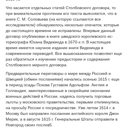
Что касается отдельных статей Столбовского договора, то
при внимательном про­чтении его текста выясняется, что в
книге С. М. Соловьева (на которую ссылаются все
исследователи) обнаружилось несколько опечаток, которые
до настоящего времени не исправлены. Впервые данный
договор опубликован в книге шведского королевского ис­
ториографа Юхана Видекинда в 1670-х гг. В настоящее
время имеется научное издание книги Видекинда в
современном переводе
4
. Все вышесказанное позволяет еще
раз обра­титься к изучению предыстории и содержания
Столбовского мирного договора.
Предварительные переговоры о мире между Россией и
Швецией (обмен послания­ми) начались осенью 1615 г. еще
в период осады Пскова Густавом Адольфом. Англия и
Голландия, заинтересованные в скорейшем окончании
военных действий в России, на­деясь получить торговые
льготы у московского правительства, первыми откликнулись
на просьбу России о посредничестве. Уже летом 1614 г. в
Москву был направлен послан­ник английского короля Джон
Мерик, а в августе 1615 г. Генеральные Штаты отправили в
Новгород своих послов
5
.