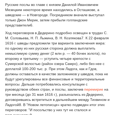
Русские послы во главе с князем Данилой Ивановичем
Мезецким некоторое время находились в Осташкове, а
шведские — в Новгороде. Посредником вначале выступал
только Джон Мерик, затем прибыли голландские
представители
6
.
Ход переговоров в Дедерино подробно освещен в трудах С.
М. Соловьева, Н. П. Лыжина, В. Н. Козлякова
7
. К 22 февраля
1616 г. шведы предложили три варианта заключения мира:
по одному из них русская сторона должна выплатить
немыслимую сумму денег (2 млн р. — 40 бочек золота), по
второму и третьему — уступить четыре крепости с
Сумерской волостью (район озера Самро), либо без нее с
доплатой 100-200 тыс. р. При этом Ладога, как и Гдов,
должны оставаться в качестве заложников у шведов, пока не
бу­дут урегулированы все финансовые и территориальные
вопросы. Дальше потребовались консультации с
руководством обеих стран, и послы, заключив
перемирие
на
три месяца (до 31 мая 1616 г.), разъехались из Дедерино,
договорившись встретиться в дальнейшем между Тихвином и
Ладогой
8
. В "Новом летописце» кратко подведен итог этих
перего­воров: "И посольство у них тут не сталося и