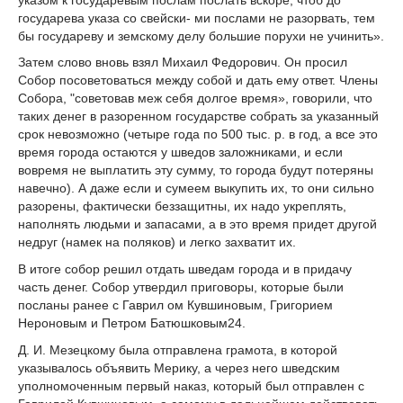
государева указа со свейски- ми послами не разорвать, тем
бы государеву и земскому делу большие порухи не учи­нить».
Затем слово вновь взял Михаил Федорович. Он просил
Собор посоветоваться между собой и дать ему ответ. Члены
Собора, "советовав меж себя долгое время», говорили, что
таких денег в разоренном государстве собрать за указанный
срок невозможно (че­тыре года по 500 тыс. р. в год, а все это
время города остаются у шведов заложниками, и если
вовремя не выплатить эту сумму, то города будут потеряны
навечно). А даже если и сумеем выкупить их, то они сильно
разорены, фактически беззащитны, их надо ук­реплять,
наполнять людьми и запасами, а в это время придет другой
недруг (намек на поляков) и легко захватит их.
В итоге собор решил отдать шведам города и в придачу
часть денег. Собор утвер­дил приговоры, которые были
посланы ранее с Гаврил ом Кувшиновым, Григорием
Нероновым и Петром Батюшковым
24
.
Д. И. Мезецкому была отправлена грамота, в которой
указывалось объявить Мерику, а через него шведским
уполномоченным первый наказ, который был отправлен с