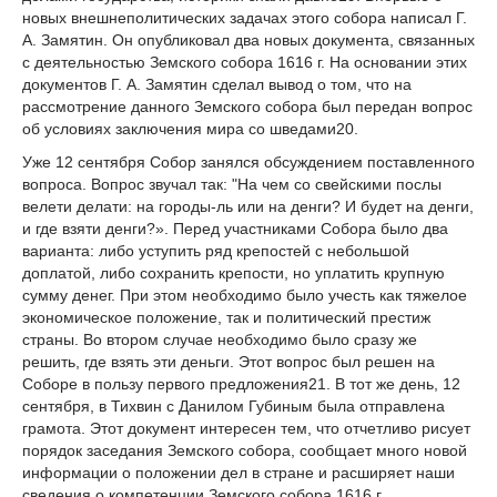
новых внешнеполитических задачах этого собора напи­сал Г.
А. Замятин. Он опубликовал два новых документа, связанных
с деятельностью Земского собора 1616 г. На основании этих
документов Г. А. Замятин сделал вывод о том, что на
рассмотрение данного Земского собора был передан вопрос
об условиях заклю­чения мира со шведами
20
.
Уже 12 сентября Собор занялся обсуждением поставленного
вопроса. Вопрос зву­чал так: "На чем со свейскими послы
велети делати: на городы-ль или на денги? И бу­дет на денги,
и где взяти денги?». Перед участниками Собора было два
варианта: либо уступить ряд крепостей с небольшой
доплатой, либо сохранить крепости, но уплатить крупную
сумму денег. При этом необходимо было учесть как тяжелое
экономическое положение, так и политический престиж
страны. Во втором случае необходимо было сразу же
решить, где взять эти деньги. Этот вопрос был решен на
Соборе в пользу пер­вого предложения
21
. В тот же день, 12
сентября, в Тихвин с Данилом Губиным была отправлена
грамота. Этот документ интересен тем, что отчетливо рисует
порядок засе­дания Земского собора, сообщает много новой
информации о положении дел в стране и расширяет наши
сведения о компетенции Земского собора 1616 г.