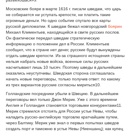
разъехошася»
9
.
Московские бояре в марте 1616 г. писали шведам, что царь
не собирается ни усту­пать крепости, ни платить такие
огромные деньги. Но одно событие спутало все кар­ты
русской дипломатии. К шведам бежал новгородский
боярин
Михаил Климентьев, находящийся в свите русских послов.
Он фактически передал шведам стратегическую
информацию о положении дел в России. Климентьев
сообщил, что в стране нет денег, русские будут вынуждены
отдать шведам крепости. Из-за страшного истощения стра­ны
нельзя набрать новые войска, военные силы русских
насчитывают лишь 10 тысяч. Поэтому шведы в дальнейшем
оказались неуступчивы. Шведская сторона соглашалась
начать новые переговоры, только получив ответ: по какому
из трех вариантов русские согласны мириться
10
.
Голландские посредники убыли в Швецию. В дальнейшем
переговоры вел только Джон Мерик. Уже с этого времени
Англия и Голландия становятся торговыми конкурен­тами
11
.
Мерик стремился отстоять для России устье Невы, чтобы
наладить русско-анг­лийскую торговлю кратчайшим путем,
через Балтику. Мерик уже знал о первых попыт­ках шведов
создать порт и таможню в устье Невы (Ниеншанц); как купец