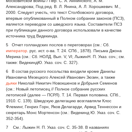
московитской войны / Пер. С. А. Аннинского, А. М.
Александрова; Под ред. В. Л. Янина, А. Л. Хорошкевич. М.,
2000. Следует учесть, что текст Столбовского договора,
впервые опубликованный в Полном собрании законов (ПСЗ),
является переводом со шведского языка. Составители ПСЗ
при публикации данного договора использо­вали в качестве
источника труд Видекинда.
5
Отчет голландских послов о переговорах (см.: Сб.
император
. рус. ист. о-ва. Т. 24. СПб., 1878). Письма Джона
Мерика (см.: Сб. НОЛД. Вып. V, VI; ЛыжинН. П. Указ. соч.; см.
также: ВидекиндЮ. Указ. соч. С. 327).
6
В состав русского посольства входили кроме Данилы
Ивановича Мезецкого Алексей Иванович Зюзин, а также
дьяки
Николай Никитич Новокшенов и Добрыня Семенов
(см.: Новый летопи­сец // Полное собрание русских
летописей (далее — ПСРЛ). Т. 14. Первая половина. СПб.,
1910. С. 139). Шведскую делегацию возглавляли Клос
Флеминг, Генрих Горн, Яков Делагарди, Арвид Теннессон и
секретарь Монс Мортенсон (см.: Видекинд Ю. Указ. соч. С.
352-354).
7
См.: Лыжин Н. П. Указ. соч. С. 35-38. В названиях