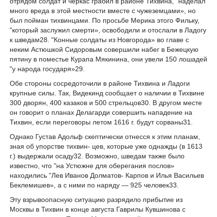
отрядом солдат и черкас грабил в районе Тихвина, "наделал
много вреда в этой местности вместе с чужеземца­ми», но
был пойман тихвинцами. По просьбе Мерика этого Фильку,
"который заслужил смерти», освободили и отослали в Ладогу
к шведам
28
. "Конные солдаты из Новгорода» во главе с
неким Астюшкой Сидоровым совершили набег в Бежецкую
пятину в поместье Курапа Мякинина, они увели 150 лошадей
"у народа государя»
29
.
Обе стороны сосредоточили в районе Тихвина и Ладоги
крупные силы. Так, Видекинд сообщает о наличии в Тихвине
300 дворян, 400 казаков и 500 стрельцов
30
. В другом мес­те
он говорит о планах Делагарди совершить нападение на
Тихвин, если переговоры ле­том 1616 г. будут сорваны
31
.
Однако Густав Адольф скептически отнесся к этим планам,
зная об упорстве тихвин- цев, которые уже однажды (в 1613
г.) выдержали осаду
32
. Возможно, шведам также было
известно, что "на Устюжне для оберегания послов»
находились "Лев Иванов Долматов- Карпов и Илья Васильев
Беклемишев», а с ними по наряду — 925 человек
33
.
Эту взрывоопасную ситуацию разрядило прибытие из
Москвы в Тихвин в конце ав­густа Гаврилы Кувшинова с