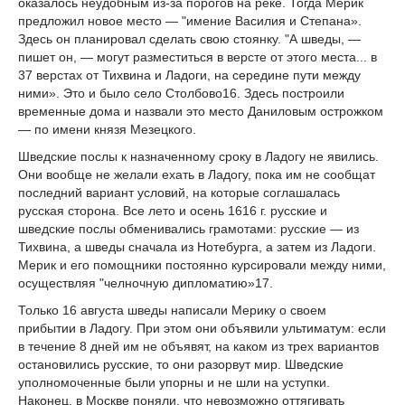
оказалось неудобным из-за порогов на реке. Тогда Мерик
предложил новое место — "имение Василия и Степана».
Здесь он планировал сделать свою стоян­ку. "А шведы, —
пишет он, — могут разместиться в версте от этого места... в
37 верс­тах от Тихвина и Ладоги, на середине пути между
ними». Это и было село Столбово
16
. Здесь построили
временные дома и назвали это место Даниловым острожком
— по име­ни князя Мезецкого.
Шведские послы к назначенному сроку в Ладогу не явились.
Они вообще не желали ехать в Ладогу, пока им не сообщат
последний вариант условий, на которые соглаша­лась
русская сторона. Все лето и осень 1616 г. русские и
шведские послы обменивались грамотами: русские — из
Тихвина, а шведы сначала из Нотебурга, а затем из Ладоги.
Мерик и его помощники постоянно курсировали между ними,
осуществляя "челночную дипломатию»
17
.
Только 16 августа шведы написали Мерику о своем
прибытии в Ладогу. При этом они объявили ультиматум: если
в течение 8 дней им не объявят, на каком из трех вариантов
остановились русские, то они разорвут мир. Шведские
уполномоченные были упорны и не шли на уступки.
Наконец, в Москве поняли, что невозможно оттягивать