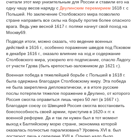
считали этот мир унизительным для России и ставили его на
одну чашу весов наряду с
Деулинским перемирием
1618 г. с
Польшей. Но заключение Столбовского мира позволило
стране направить все силы на борьбу против более опас­ного
врага. Ведь уже весной 1617 г. поляки начнут свой поход на
Москву
69
.
Подводя итоги, можно сказать, что ведение военных
действий в 1616 г., особенно по­ражение шведов под Псковом
в декабре 1616 г., оказало влияние на ход и содержание
Столбовского мира, ускорило его подписание, спасло Ладогу
от участи Гдова (быть кре­постью-заложником до 1621 г.).
Военная победа в тяжелейшей борьбе с Польшей в 1618 г.
была одержана благодаря Столбовскому миру. Эта победа
не была закреплена дипломатически, и в итоге русские
послы потерпели тяжелое поражение в Деулино, от которого
Россия смогла оправить­ся лишь через 50 лет (в 1667 г.).
Благодаря союзу со Швецией Россия смогла восста­новить
боеспособность своей армии, приступив в 1620-х гг. к
военной реформе. Да и так ли нужен был в тот момент
выход к Балтийскому морю стране, экономика которой
оказалась полностью парализована? Уровень XVI в. был
достигнут лишь к середине XVII в. Однако надо было