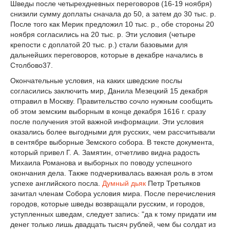
Шведы после четырехдневных пере­говоров (16-19 ноября)
снизили сумму доплаты сначала до 50, а затем до 30 тыс. р.
После того как Мерик предложил 10 тыс. р., обе стороны 20
ноября согласились на 20 тыс. р. Эти условия (четыре
крепости с доплатой 20 тыс. р.) стали базовыми для
дальнейших переговоров, которые в декабре начались в
Столбово
37
.
Окончательные условия, на каких шведские послы
согласились заключить мир, Данила Мезецкий 15 декабря
отправил в Москву. Правительство сочло нужным сооб­щить
об этом земским выборным в конце декабря 1616 г. сразу
после получения этой важной информации. Эти условия
оказались более выгодными для русских, чем рас­считывали
в сентябре выборные Земского собора. В тексте документа,
который привел Г. А. Замятин, отчетливо видна радость
Михаила Романова и выборных по поводу ус­пешного
окончания дела. Также подчеркивалась важная роль в этом
успехе английского посла.
Думный дьяк
Петр Третьяков
зачитал членам Собора условия мира. После пере­числения
городов, которые шведы возвращали русским, и городов,
уступленных шведам, следует запись: "да к тому придати им
денег только лишь двадцать тысяч рублей, чем бы солдат из