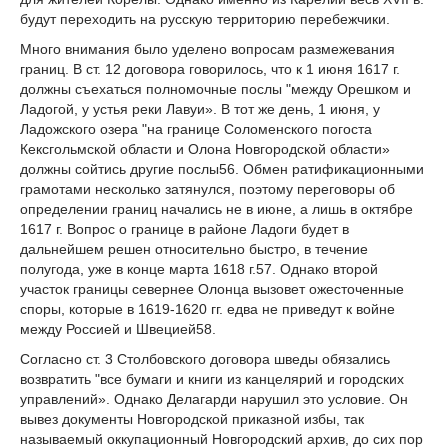
будут переходить на русскую территорию перебежчики.
Много внимания было уделено вопросам размежевания
границ. В ст. 12 договора го­ворилось, что к 1 июня 1617 г.
должны съехаться полномочные послы "между Орешком и
Ладогой, у устья реки Лавуи». В тот же день, 1 июня, у
Ладожского озера "на границе Соломенского погоста
Кексгольмской области и Олона Новгородской области»
должны сойтись другие послы
56
. Обмен ратификационными
грамотами несколько затянулся, по­этому переговоры об
определении границ начались не в июне, а лишь в октябре
1617 г. Вопрос о границе в районе Ладоги будет в
дальнейшем решен относительно быстро, в течение
полугода, уже в конце марта 1618 г.
57
. Однако второй
участок границы севернее Олонца вызовет ожесточенные
споры, которые в 1619-1620 гг. едва не приведут к войне
между Россией и Швецией
58
.
Согласно ст. 3 Столбовского договора шведы обязались
возвратить "все бумаги и книги из канцелярий и городских
управлений». Однако Делагарди нарушил это условие. Он
вывез документы Новгородской приказной избы, так
называемый оккупационный Новгородский архив, до сих пор