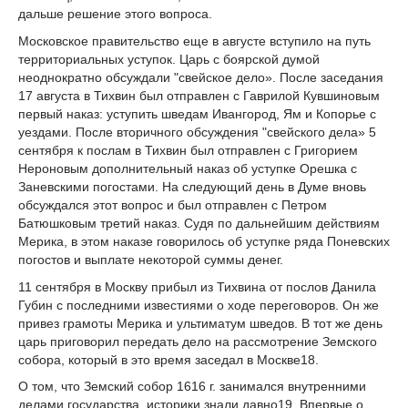
дальше ре­шение этого вопроса.
Московское правительство еще в августе вступило на путь
территориальных уступок. Царь с боярской думой
неоднократно обсуждали "свейское дело». После заседания
17 ав­густа в Тихвин был отправлен с Гаврилой Кувшиновым
первый наказ: уступить шведам Ивангород, Ям и Копорье с
уездами. После вторичного обсуждения "свейского дела» 5
сентября к послам в Тихвин был отправлен с Григорием
Нероновым дополнительный наказ об уступке Орешка с
Заневскими погостами. На следующий день в Думе вновь
обсуждался этот вопрос и был отправлен с Петром
Батюшковым третий наказ. Судя по дальнейшим действиям
Мерика, в этом наказе говорилось об уступке ряда Поневских
погостов и выплате некоторой суммы денег.
11 сентября в Москву прибыл из Тихвина от послов Данила
Губин с последними из­вестиями о ходе переговоров. Он же
привез грамоты Мерика и ультиматум шведов. В тот же день
царь приговорил передать дело на рассмотрение Земского
собора, который в это время заседал в Москве
18
.
О том, что Земский собор 1616 г. занимался внутренними
делами государства, исто­рики знали давно
19
. Впервые о