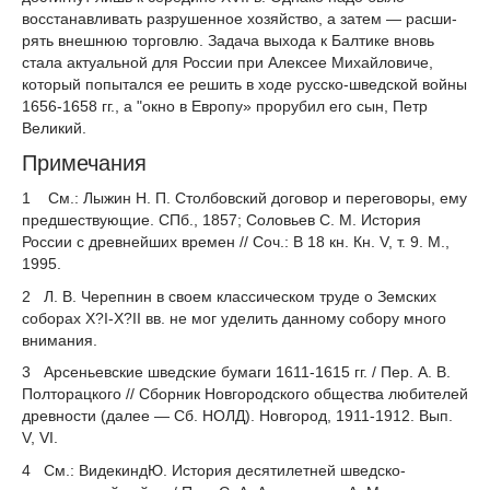
восстанавливать разрушенное хозяйство, а затем — расши­
рять внешнюю торговлю. Задача выхода к Балтике вновь
стала актуальной для России при Алексее Михайловиче,
который попытался ее решить в ходе русско-шведской войны
1656-1658 гг., а "окно в Европу» прорубил его сын, Петр
Великий.
Примечания
1
См.: Лыжин Н. П. Столбовский договор и переговоры, ему
предшествующие. СПб., 1857; Соловьев С. М. История
России с древнейших времен // Соч.: В 18 кн. Кн. V, т. 9. М.,
1995.
2
Л. В. Черепнин в своем классическом труде о Земских
соборах Х?І-Х?ІІ вв. не мог уделить данному собору много
внимания.
3
Арсеньевские шведские бумаги 1611-1615 гг. / Пер. А. В.
Полторацкого // Сборник Новгородского общества любителей
древности (далее — Сб. НОЛД). Новгород, 1911-1912. Вып.
V, VI.
4
См.: ВидекиндЮ. История десятилетней шведско-