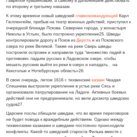
Гаврилой Кувшиновым, а самому в дальнейшем действовать
по второму и третьему наказам.
К этому времени новый шведский
главнокомандующий
Карл
Гюлленгейм, прибыв на театр военных действий, приступил к
очередной блокаде Пскова. Севернее города, у монастыря
Николы в Устьях, было построено укрепление
25
. Шведы
контролировали дорогу в Псков из
Дерпта
и из Псковского
озера по реке Великой. Также на реке Свирь шведы
построили острожек и направили туда "множество ладей в
противовес ладьям русских в Ладожском озере, чтобы
мешать русским выйти из реки в озеро и нападать... на
Кексгольм и Нотебургскую область»
26
.
В свою очередь, летом 1616 г. тихвинские
казаки
Чеадая
Спешнева выстроили укреп­ление в устье реки Сясь и
организовали патрулирование на Ладоге. Активных боевых
действий они не предпринимали, но вели досмотр шведских
судов
27
.
Царские послы обещали шведам, что во время переговоров
не будет повода к враж­дебным действиям. Однако между
тихвинскими казаками и шведами постоянно происхо­дили
конфликты. Какой-то шведский староста Филька вместе с