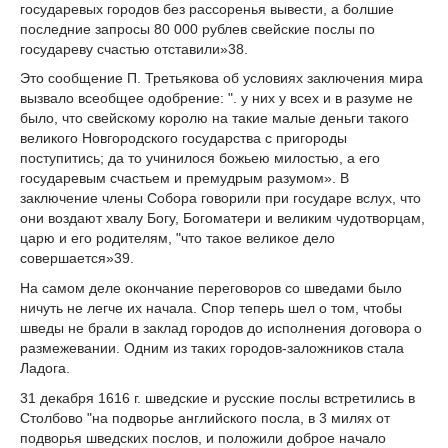
государевых городов без рассоренья вывести, а болшие
последние запросы 80 000 рублев свейские послы по
государеву счастью отставили»
38
.
Это сообщение П. Третьякова об условиях заключения мира
вызвало всеобщее одоб­рение: ". у них у всех и в разуме не
было, что свейскому королю на такие малые деньги такого
великого Новгородского государства с пригороды
поступитись; да то учинилося божьею милостью, а его
государевым счастьем и премудрым разумом». В
заключение члены Собора говорили при государе вслух, что
они воздают хвалу Богу, Богоматери и великим чудотворцам,
царю и его родителям, "что такое великое дело
совершается»
39
.
На самом деле окончание переговоров со шведами было
ничуть не легче их начала. Спор теперь шел о том, чтобы
шведы не брали в заклад городов до исполнения договора о
размежевании. Одним из таких городов-заложников стала
Ладога.
31 декабря 1616 г. шведские и русские послы встретились в
Столбово "на подворье английского посла, в 3 милях от
подворья шведских послов, и положили доброе начало