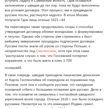
уступить Ладогу и Сумерскую волость. Гдов оставался
заложником у шведов до тех пор, пока не будут выполнены
все условия договора. Этот процесс, как и предвидели
русские послы, растянулся надолго. В итоге Москва
получила Гдов лишь осенью 1621 г.
44
На переговорах также продолжались споры о способах
утверждения договора обоими монархами, о формулировках
и титулах. Однако обе стороны уже стремились к быст­
рейшему завершению процедуры подписания договора.
Русские послы знали об угрозе со стороны Польши, о
неприятностях под
Смоленском
, хотя при этом сами
"распуска­ли слухи» о том, что Гонсевский потерпел
поражение, и что было взято в плен 1 700
поляков
45
.
В свою очередь, шведам приходили панические донесения
от Карла Гюлленгейма об очередном их поражении под
Псковом, хотя они и сообщили русским, что нападе­ние
псковичей отбито с большими потерями для русских. Дело в
том, что псковичи не смирились с постройкой шведского
укрепления возле города. Осенью 1616 г. оно было осаждено
русскими. Несмотря на то что комендант Родвин сумел