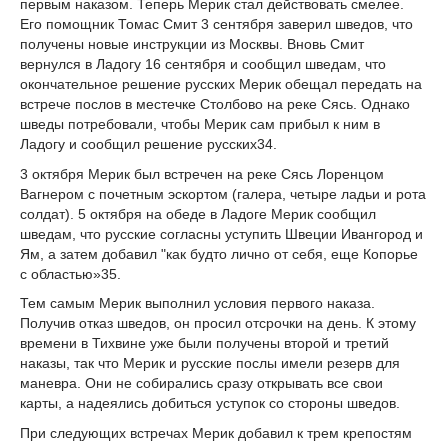
первым наказом. Теперь Мерик стал действовать смелее.
Его помощник Томас Смит 3 сентября заверил шведов, что
получены новые инструкции из Москвы. Вновь Смит
вернулся в Ладогу 16 сентября и сообщил шведам, что
окончатель­ное решение русских Мерик обещал передать на
встрече послов в местечке Столбово на реке Сясь. Однако
шведы потребовали, чтобы Мерик сам прибыл к ним в
Ладогу и со­общил решение русских
34
.
3 октября Мерик был встречен на реке Сясь Лоренцом
Вагнером с почетным эскор­том (галера, четыре ладьи и рота
солдат). 5 октября на обеде в Ладоге Мерик сообщил
шведам, что русские согласны уступить Швеции Ивангород и
Ям, а затем добавил "как будто лично от себя, еще Копорье
с областью»
35
.
Тем самым Мерик выполнил условия первого наказа.
Получив отказ шведов, он про­сил отсрочки на день. К этому
времени в Тихвине уже были получены второй и третий
наказы, так что Мерик и русские послы имели резерв для
маневра. Они не собирались сразу открывать все свои
карты, а надеялись добиться уступок со стороны шведов.
При следующих встречах Мерик добавил к трем крепостям