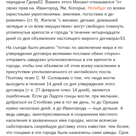
передачи Гдова
52
. Взамен этого Михаил отказывался "от
своих прав на. Ивангород, Ям, Копорье,
Нотебург
со всеми
окрестными укреплениями, землями, погостами и де­
ревнями» (ст. 8). Жители "с женами, детьми, домашней
челядью и со всем имуществом» могут свободно покинуть
упомянутые крепости и города "в течение четырнадцати
дней со дня объявления настоящего мирного договора»
53
.
На съезде было решено "тотчас по заключении мира и по
утверждении договора ве­ликими послами обеих сторон»
отправить шведских уполномоченных в эти крепости и
города, чтобы они объявили об этом всему населению в
присутствии уполномоченного от английского посла.
Поэтому тезис С. М. Соловьева о том, что люди могли
выходить в течение 14 дней со дня утверждения этого
договора (т. е. 27 февраля плюс 14 дней), яв­ляется
ошибочным. Если до Ладоги гонцы могли, при желании,
добраться из Столбово уже в тот же день, то до Орешка
нужно несколько дней, а до Ивангорода — еще дольше. А
ведь шведы, заинтересованные в сохранении местного
населения в захваченных ими городах, могли всячески
саботировать скорейшую доставку этого известия, тем более,
что гонцами в эти города были назначены сами шведы. Срок