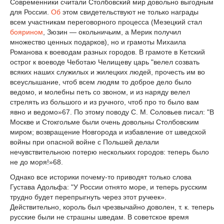
Современники считали Столбовский мир довольно выгодным
для России.
Об
этом свидетельствуют не только награды
всем участникам переговорного процесса (Мезецкий стал
боярином
, Зюзин — окольничьим, а Мерик получил
множество ценных подарков), но и грамоты Михаила
Романова к воеводам разных городов. В грамоте в Кетский
острог к воеводе Чеботаю Челищеву царь "велел созвать
всяких наших служилых и жилецких людей, прочесть им во
всеуслышание, чтоб всем людям то доброе дело было
ведомо, и молебны петь со звоном, и из наряду велел
стрелять из большого и из ручного, чтоб про то было вам
явно и ведомо»
67
. По этому поводу С. М. Соловьев писал: "В
Москве и Стокгольме были очень довольны Столбовским
миром; возвращение Новгорода и из­бавление от шведской
войны при опасной войне с Польшей делали
нечувствительною потерю нескольких городов: теперь было
не до моря!»
68
.
Однако все историки почему-то приводят только слова
Густава Адольфа: "У России отнято море, и теперь русским
трудно будет перепрыгнуть через этот ручеек».
Действительно, король был чрезвычайно доволен, т. к. теперь
русские были не страшны шведам. В советское время