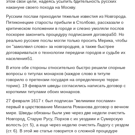
этом свои цели, надеясь усыпить бдительность русских
накану­не своего похода на Москву.
Русским послам приходили тяжелые известия из Новгорода.
Пятиконецкие старосты прибыли в Столбово, рассказали о
критическом положении в городе и слезно умоляли послов
поскорее закончить процедуру подписания договора
50
. Но
реально русские послы могли только просить Мерика, чтобы
он "замолвил слово» за новгородцев, а также быст­рее
договариваться о технологии передачи городов и судьбе их
населения
51
.
В итоге обе стороны относительно быстро решили спорные
вопросы о титулах мо­нархов (каждое слово в титуле
говорило о претензии государя на определенную терри­
торию). 19 февраля шведы согласились написать договор с
короткими титулами обоих монархов.
27 февраля 1617 г. был подписан "великими послами»
первый в царствование Михаила Романова договор о вечном
мире. Шведы обязаны были уже через две недели очистить
Новгород, Старую Русу, Порхов с их уездами и Сумерскую
волость (ст. 5), а еще через неделю очистить Ладогу с уездом
(ст. 6). В этой же статье говорится о сложной процеду­ре