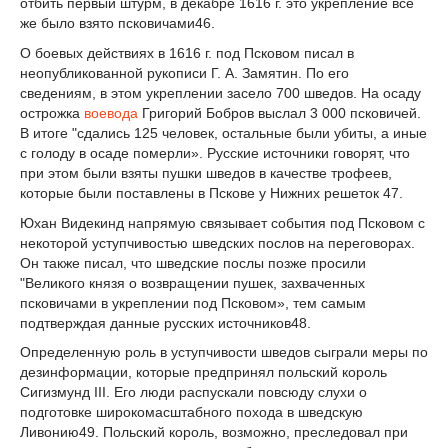
отбить первый штурм, в декабре 1616 г. это укрепление все
же было взято псковичами
46
.
О боевых действиях в 1616 г. под Псковом писал в
неопубликованной рукописи Г. А. Замятин. По его
сведениям, в этом укреплении засело 700 шведов. На осаду
ост­рожка
воевода
Григорий Бобров выслал 3 000 псковичей.
В итоге "сдались 125 человек, остальные были убиты, а иные
с голоду в осаде померли». Русские источники говорят, что
при этом были взяты пушки шведов в качестве трофеев,
которые были поставлены в Пскове у Нижних решеток
47
.
Юхан Видекинд напрямую связывает события под Псковом с
некоторой уступчиво­стью шведских послов на переговорах.
Он также писал, что шведские послы позже про­сили
"Великого князя о возвращении пушек, захваченных
псковичами в укреплении под Псковом», тем самым
подтверждая данные русских источников
48
.
Определенную роль в уступчивости шведов сыграли меры по
дезинформации, кото­рые предпринял польский король
Сигизмунд III. Его люди распускали повсюду слухи о
подготовке широкомасштабного похода в шведскую
Ливонию
49
. Польский король, воз­можно, преследовал при