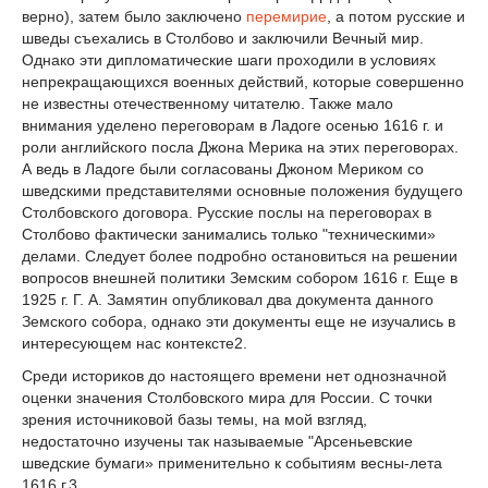
верно), затем было заключено
перемирие
, а потом русские и
шведы съехались в Столбово и заключили Вечный мир.
Однако эти дипломатические шаги проходили в условиях
непрекращающихся военных действий, которые совершенно
не известны отечественному читателю. Также мало
внимания уде­лено переговорам в Ладоге осенью 1616 г. и
роли английского посла Джона Мерика на этих переговорах.
А ведь в Ладоге были согласованы Джоном Мериком со
шведскими представителями основные положения будущего
Столбовского договора. Русские пос­лы на переговорах в
Столбово фактически занимались только "техническими»
делами. Следует более подробно остановиться на решении
вопросов внешней политики Земским собором 1616 г. Еще в
1925 г. Г. А. Замятин опубликовал два документа данного
Земского собора, однако эти документы еще не изучались в
интересующем нас контексте
2
.
Среди историков до настоящего времени нет однозначной
оценки значения Столбовского мира для России. С точки
зрения источниковой базы темы, на мой взгляд,
недостаточно изучены так называемые "Арсеньевские
шведские бумаги» применительно к событиям весны-лета
1616 г.
3