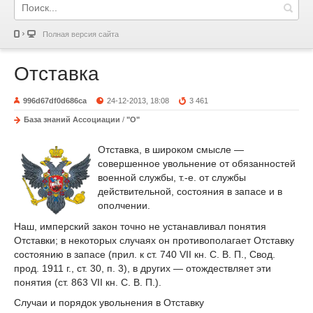
Полная версия сайта
Отставка
996d67df0d686ca
24-12-2013, 18:08
3 461
База знаний Ассоциации
/
"О"
Отставка, в широком смысле —
совершенное увольнение от обязанностей
военной службы, т.-е. от службы
действительной, состояния в запасе и в
ополчении.
Наш, имперский закон точно не устанавливал понятия
Отставки; в некоторых случаях он противополагает Отставку
состоянию в запасе (прил. к ст. 740 VII кн. С. В. П., Свод.
прод. 1911 г., ст. 30, п. 3), в других — отождествляет эти
понятия (ст. 863 VII кн. С. В. П.).
Случаи и порядок увольнения в Отставку