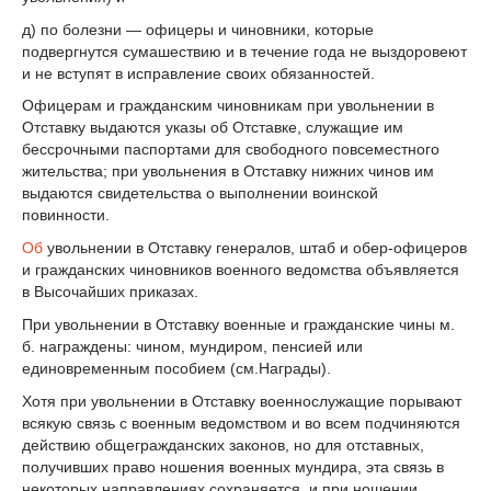
д) по болезни — офицеры и чиновники, которые
подвергнутся сумашествию и в течение года не выздоровеют
и не вступят в исправление своих обязанностей.
Офицерам и гражданским чиновникам при увольнении в
Отставку выдаются указы об Отставке, служащие им
бессрочными паспортами для свободного повсеместного
жительства; при увольнения в Отставку нижних чинов им
выдаются свидетельства о выполнении воинской
повинности.
Об
увольнении в Отставку генералов, штаб и обер-офицеров
и гражданских чиновников военного ведомства объявляется
в Высочайших приказах.
При увольнении в Отставку военные и гражданские чины м.
б. награждены: чином, мундиром, пенсией или
единовременным пособием (см.Награды).
Хотя при увольнении в Отставку военнослужащие порывают
всякую связь с военным ведомством и во всем подчиняются
действию общегражданских законов, но для отставных,
получивших право ношения военных мундира, эта связь в
некоторых направлениях сохраняется, и при ношении