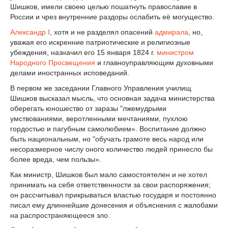
Шишков, имели своею целью пошатнуть православие в
России и чрез внутренние раздоры ослабить её могущество.
Александр I
, хотя и не разделял опасений
адмирала
, но,
уважая его искренние патриотические и религиозные
убеждения, назначил его 15 января 1824 г.
министром
Народного Просвещения
и главноуправляющим духовными
делами иностранных исповеданий.
В первом же заседании Главного Управления училищ
Шишков высказал мысль, что основная задача министерства
оберегать юношество от заразы "лжемудрыми
умствованиями, веротленными мечтаниями, пухлою
гордостью и пагубным самолюбием». Воспитание должно
быть национальным, но "обучать грамоте весь народ или
несоразмерное числу оного количество людей принесло бы
более вреда, чем пользы».
Как министр, Шишков был мало самостоятелен и не хотел
принимать на себя ответственности за свои распоряжения;
он рассчитывал прикрываться властью государя и постоянно
писал ему длиннейшие донесения и объяснения с жалобами
на распространяющееся зло.