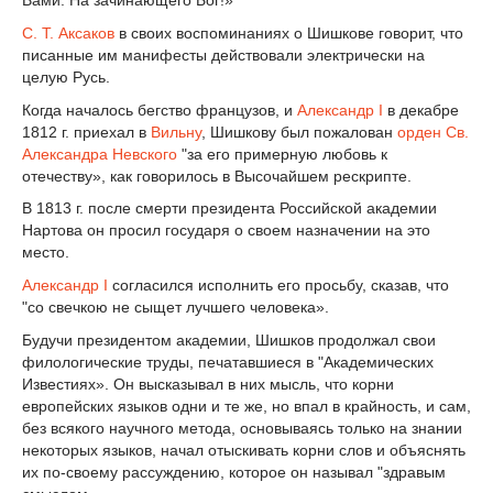
Вами. На зачинающего Бог!»
С. Т. Аксаков
в своих воспоминаниях о Шишкове говорит, что
писанные им манифесты действовали электрически на
целую Русь.
Когда началось бегство французов, и
Александр I
в декабре
1812 г. приехал в
Вильну
, Шишкову был пожалован
орден Св.
Александра Невского
"за его примерную любовь к
отечеству», как говорилось в Высочайшем рескрипте.
В 1813 г. после смерти президента Российской академии
Нартова он просил государя о своем назначении на это
место.
Александр I
согласился исполнить его просьбу, сказав, что
"со свечкою не сыщет лучшего человека».
Будучи президентом академии, Шишков продолжал свои
филологические труды, печатавшиеся в "Академических
Известиях». Он высказывал в них мысль, что корни
европейских языков одни и те же, но впал в крайность, и сам,
без всякого научного метода, основываясь только на знании
некоторых языков, начал отыскивать корни слов и объяснять
их по-своему рассуждению, которое он называл "здравым