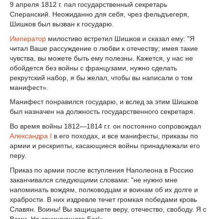
9 апреля 1812 г. пал государственный секретарь
Сперанский. Неожиданно для себя, чрез фельдъегеря,
Шишков был вызван к государю.
Император
милостиво встретил Шишков и сказал ему: "Я
читал Ваше рассуждение о любви к отечеству; имея такие
чувства, вы можете быть ему полезны. Кажется, у нас не
обойдется без войны с французами, нужно сделать
рекрутский набор, я бы желал, чтобы вы написали о том
манифест».
Манифест понравился государю, и вслед за этим Шишков
был назначен на должность государственного секретаря.
Во время войны 1812—1814 г.г. он постоянно сопровождал
Александра I
в его походах, и все манифесты, приказы по
армии и рескрипты, касающиеся войны принадлежали его
перу.
Приказ по армии после вступления Наполеона в Россию
заканчивался следующими словами: "не нужно мне
напоминать вождям, полководцам и воинам об их долге и
храбрости. В них издревле течет громкая победами кровь
Славян. Воины! Вы защищаете веру, отечество, свободу. Я с