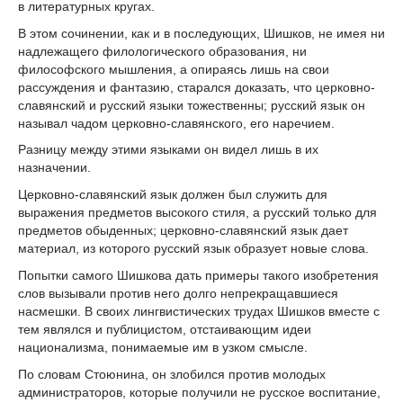
в литературных кругах.
В этом сочинении, как и в последующих, Шишков, не имея ни
надлежащего филологического образования, ни
философского мышления, а опираясь лишь на свои
рассуждения и фантазию, старался доказать, что церковно-
славянский и русский языки тожественны; русский язык он
называл чадом церковно-славянского, его наречием.
Разницу между этими языками он видел лишь в их
назначении.
Церковно-славянский язык должен был служить для
выражения предметов высокого стиля, а русский только для
предметов обыденных; церковно-славянский язык дает
материал, из которого русский язык образует новые слова.
Попытки самого Шишкова дать примеры такого изобретения
слов вызывали против него долго непрекращавшиеся
насмешки. В своих лингвистических трудах Шишков вместе с
тем являлся и публицистом, отстаивающим идеи
национализма, понимаемые им в узком смысле.
По словам Стоюнина, он злобился против молодых
администраторов, которые получили не русское воспитание,