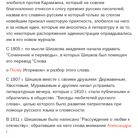
злобился против Карамзина, который не совсем
благосклонно отнесся к слогу прежних русских писателей,
назвав его славяно-русским и который только за слогом
новейшим признал некоторую приятность, злобился на него
и за новые идеи, которые им вносились в литературу и за то,
что некоторые распоряжения администрации оправдывались
им в его новом журнале.
С 1805 г. по мысли Шишкова академия начала издавать
"Сочинение и переводы», в которых Шишков был помещен
его перевод "Слова
о
Полку
Игоревом» и разбор этого слова.
С 1807 г. Шишков вместе с своими друзьями: Державиным,
Хвостовым, Муравьевым и другими начал устраивать
литературные вечера, которые с 1810 г. стали публичными и
обратились в общество: "Беседы любителей русского
слова», целью которого было развитие патриотизма при
помощи русского языка и словесности.
В 1811 г. Шишковым было написано "Рассуждение о любви к
отечеству», обратившее на него снова внимание
Александра
I
.