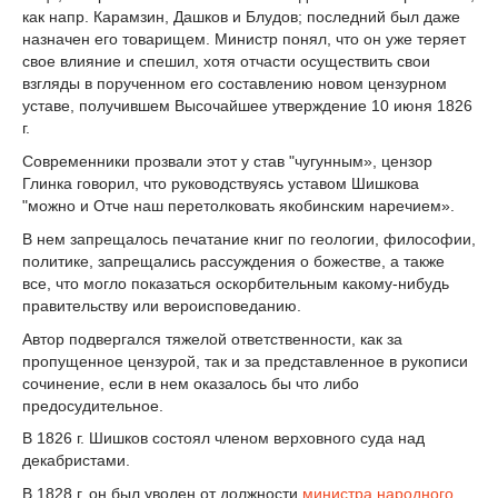
как напр. Карамзин, Дашков и Блудов; последний был даже
назначен его товарищем. Министр понял, что он уже теряет
свое влияние и спешил, хотя отчасти осуществить свои
взгляды в порученном его составлению новом цензурном
уставе, получившем Высочайшее утверждение 10 июня 1826
г.
Современники прозвали этот у став "чугунным», цензор
Глинка говорил, что руководствуясь уставом Шишкова
"можно и Отче наш перетолковать якобинским наречием».
В нем запрещалось печатание книг по геологии, философии,
политике, запрещались рассуждения о божестве, а также
все, что могло показаться оскорбительным какому-нибудь
правительству или вероисповеданию.
Автор подвергался тяжелой ответственности, как за
пропущенное цензурой, так и за представленное в рукописи
сочинение, если в нем оказалось бы что либо
предосудительное.
В 1826 г. Шишков состоял членом верховного суда над
декабристами.
В 1828 г. он был уволен от должности
министра народного