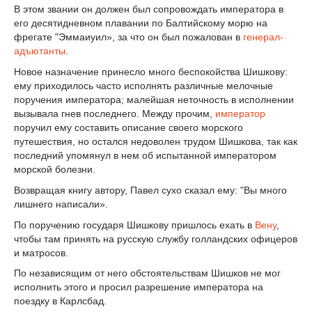
В этом звании он должен был сопровождать императора в
его десятидневном плавании по Балтийскому морю на
фрегате "Эммаиуил», за что он был пожалован в
генерал-
адъютанты
.
Новое назначение принесло много беспокойства Шишкову:
ему приходилось часто исполнять различные мелочные
поручения императора; малейшая неточность в исполнении
вызывала гнев последнего. Между прочим,
император
поручил ему составить описание своего морского
путешествия, но остался недоволен трудом Шишкова, так как
последний упомянул в нем об испытанной императором
морской болезни.
Возвращая книгу автору, Павел сухо сказал ему: "Вы много
лишнего написали».
По поручению государя Шишкову пришлось ехать в
Вену
,
чтобы там принять на русскую службу голландских офицеров
и матросов.
По независящим от него обстоятельствам Шишков не мог
исполнить этого и просил разрешение императора на
поездку в Карлсбад.