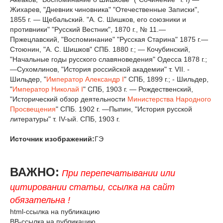
Жихарев, "Дневник чиновника" "Отечественные Записки",
1855 г. — Щебальский. "А. С. Шишков, его союзники и
противники" "Русский Вестник", 1870 г., № 11.—
Пржецлавский, "Воспоминание" "Русская Старина" 1875 г.—
Стоюнин, "А. С. Шишков" СПБ. 1880 г.; — Кочубинский,
"Начальные годы русского славяноведения" Одесса 1878 г.;
—Сухомлинов, "История российской академии" т. VII. -
Шильдер, "
Император
Александр I
" СПБ, 1899 г.; - Шильдер,
"
Император
Николай I
" СПБ, 1903 г. — Рождественский,
"Исторический обзор деятельности
Министерства Народного
Просвещения
" СПБ. 1902 г. —Пыпин, "История русской
литературы" т. IV-ый. СПБ, 1903 г.
Источник изображений:
ГЭ
ВАЖНО:
При перепечатывании или
цитировании статьи, ссылка на сайт
обязательна !
html-ссылка на публикацию
BB-ссылка на публикацию