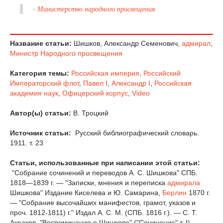
- Министерство народного просвещения
Название статьи:
Шишков, Александр Семенович,
адмирал
,
Министр Народного просвещения
Категория темы:
Российская империя
,
Российский
Императорский флот
,
Павел I
,
Александр I
,
Российская
академия наук
,
Офицерский корпус
,
Video
Автор(ы) статьи:
В. Троцкий
Источник статьи:
Русский библиографический словарь.
1911. т. 23
Статьи, использованные при написании этой статьи:
"Собрание сочинений и переводов A. C. Шишкова" СПБ.
1818—1839 г. — "Записки, мнения и переписка
адмирала
Шишкова" Издание Киселева и Ю. Самарина,
Берлин
1870 г.
— "Собрание высочайших манифестов, грамот, указов и
проч. 1812-1811) г." Издал А. С. М. (СПБ. 1816 г.). — С. Т.
Акеаков, "Воспоминание о Шишкове" ("Сочинение" т. I) —