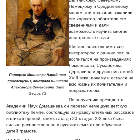
Немецкому и Средиземному
морям; эти плавания закалили
его характер, обогатили его
сведениями и дали
возможность изучить многие
иностранные языки.
Шишков начал заниматься
литературою с ранних лет; он
воспитался на произведениях
Ломоносова, Сумарокова,
Державина и других писателей
Портрет Министра Народного
XVIII века, почему и остался на
просвещения, адмирала Шишкова
всю жизнь их почитателем и
Александра Семеновича.
Dawe
подражателем.
George. ГЭ
По поручению президента
Академии Наук Домашнева он перевел немецкую детскую
библиотеку Кемпе, состоящую из нравоучительных рассказов
и стихотворений; книжка эта до 30-х годов XIX века была
сильно распространена в русских семьях при обучении
детей грамоте.