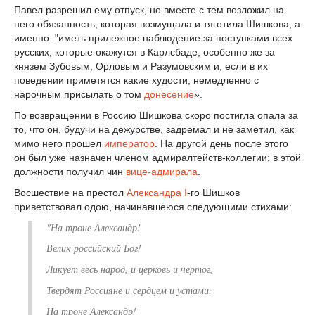
Павел разрешил ему отпуск, но вместе с тем возложил на
него обязанность, которая возмущала и тяготила Шишкова, а
именно: "иметь прилежное наблюдение за поступками всех
русских, которые окажутся в Карлсбаде, особенно же за
князем Зубовым, Орловым и Разумовским и, если в их
поведении приметятся какие худости, немедленно с
нарочным присылать о том
донесение
».
По возвращении в Россию Шишкова скоро постигла опала за
то, что он, будучи на дежурстве, задремал и не заметил, как
мимо него прошел
император
. На другой день после этого
он был уже назначен членом адмиралтейств-коллегии; в этой
должности получил чин
вице-адмирала
.
Восшествие на престол
Александра I
-го Шишков
приветствовал одою, начинавшеюся следующими стихами:
"На троне Александр!
Велик российский Бог!
Ликует весь народ, и церковь и чертог,
Твердят Россияне и сердцем и устами:
На троне Александр!