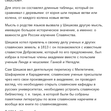
смыслом».
Для этого он составлял длинные таблицы, который он
сравнивал с деревьями: от корня шли первые ветви или
колена, от каждого колена новые ветви.
Мысль о родстве языков вызвала у Шишкова другую мысль,
имевшую большое историческое значение, а именно: о
важности для России изучение Славянства.
Шишков хотел привлечь к своему делу ученых и других
славянских земель: в 1813 г. он познакомился с известным
славистом Добровским, который по его предложению, был
избран в почетные члены академии вместе с польским
ученым Линде и чешскими: Ганкой и Негедли.
Сам Шишков вел деятельную переписку с Милетичем,
Шафариком и Караджичем; славянские ученые присылали
чрез него свои произведения в академию; он проводил
взгляд, что необходимо открыть славянские кафедры в
русских университетах, необходимо устроить славянскую
библиотеку, т. е. такую, в которой были бы собраны
памятники литературы по всем славянским наречиям и
вообще все книги по славяноведению.