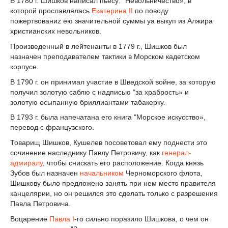
В 1780 г. Шишков написал пьесу: "Невольничество», в
которой прославлялась
Екатерина II
по поводу
пожертвованиz ею значительной суммы yа выкуп из Алжира
христианских невольников.
Произведенный в лейтенанты в 1779 г., Шишков был
назначен преподавателем тактики в Морском кадетском
корпусе.
В 1790 г. он принимал участие в Шведской войне, за которую
получил золотую саблю с надписью "за храбрость» и
золотую осыпанную бриллиантами табакерку.
В 1793 г. была напечатана его книга "Морское искусство»,
перевод с французского.
Товарищ Шишков, Кушелев посоветовал ему поднести это
сочинение наследнику Павлу Петровичу, как
генерал-
адмиралу
, чтобы снискать его расположение. Когда князь
Зубов был назначен
начальником
Черноморского флота,
Шишкову было предложено занять при нем место правителя
канцелярии, но он решился это сделать только с разрешения
Павла Петровича.
Воцарение
Павла I
-го сильно поразило Шишкова, о чем он