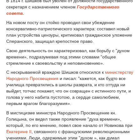
В 1814 г. Шишков был уволен от должности государственного
секретаря с назначением членом
Государственного
совета
.
На новом посту он стойко проводил свои убеждение
консервативно-патриотического характера: составил новый
план устройства цензуры, критиковал гражданское уложение
Сперанского, защищал крепостное право.
Свою деятельность он характеризовал, как борьбу с "духом
времени», подразумевая под этими словами "общее
стремление к своевольству и неповиновению».
С нескрываемой враждою Шишков относился к
министерству
Народного Просвещения
и писал: "кажется, как будто все
училища превратились в школы разврата, и кто оттуда ни
выйдет, тотчас покажет, что он совращен с истинного пути, и
голова у него набита пустотою, а сердце самолюбием,
первым врагом благоразумия».
В мистицизме министра Народного Просвещение кн.
Голицына, он видел также проявление "духа времени»,
который, по его мнению, повел свое начало от Новикова при
Екатерине II
, связанного с французскими революционными
учениями. Люди, одержимые этим "духом », как думал