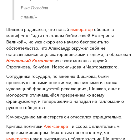
Рука Господня
с нами!»
Шишков радовался, что новый
император
обещал в
манифесте "идти по стопам бабки своей Екатерины
Великой», но уже скоро его начало беспокоить то
обстоятельство, что Александр окружил себя не
остававшимися еще екатерининскими людьми, а образовал
Негласный Комитет
из своих молодых друзей:
Строганова, Кочубея, Новосильцова и Чарторыжского.
Сотрудники государя, по мнению Шишкова, были
проникнуты новыми понятиями, возникшими из хаоса
чудовищной французской революции», Шишков, еще в
молодости отличавшийся презрением ко всему
французскому, и теперь желчно нападал на галломанию
русского общества.
К учреждению министерств он относился отрицательно.
Критика политики
Александра I
и ссора с влиятельным
морским министром Чичаговым повели к тому, что
император
начал выказывать неблаговоление Шишкову и