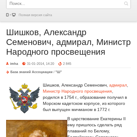
Полная версия сайта
Шишков, Александр
Семенович, адмирал, Министр
Народного просвещения
imha
31-01-2014, 14:20
2 845
База знаний Ассоциации
/
"Ш"
Шишков, Александр Семенович,
адмирал
,
Министр Народного просвещения
,
родился в 1754 г., образование получил в
Морском кадетском корпусе, из которого
был выпущен мичманом в 1772 г.
В царствование Екатерины II
ему пришлось сделать ряд
плаваний по Белому,
Балтийскому, Северному