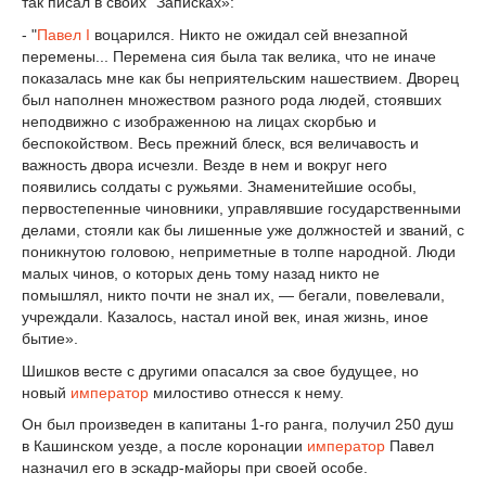
так писал в своих "Записках»:
- "
Павел I
воцарился. Никто не ожидал сей внезапной
перемены... Перемена сия была так велика, что не иначе
показалась мне как бы неприятельским нашествием. Дворец
был наполнен множеством разного рода людей, стоявших
неподвижно с изображенною на лицах скорбью и
беспокойством. Весь прежний блеск, вся величавость и
важность двора исчезли. Везде в нем и вокруг него
появились солдаты с ружьями. Знаменитейшие особы,
первостепенные чиновники, управлявшие государственными
делами, стояли как бы лишенные уже должностей и званий, с
поникнутою головою, неприметные в толпе народной. Люди
малых чинов, о которых день тому назад никто не
помышлял, никто почти не знал их, — бегали, повелевали,
учреждали. Казалось, настал иной век, иная жизнь, иное
бытие».
Шишков весте с другими опасался за свое будущее, но
новый
император
милостиво отнесся к нему.
Он был произведен в капитаны 1-го ранга, получил 250 душ
в Кашинском уезде, а после коронации
император
Павел
назначил его в эскадр-майоры при своей особе.