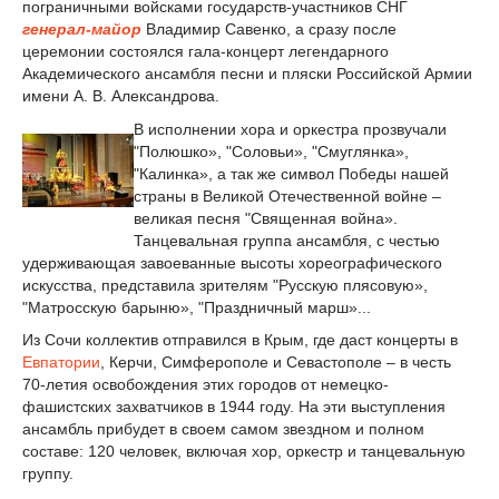
пограничными войсками государств-участников СНГ
генерал-майор
Владимир Савенко, а сразу после
церемонии состоялся гала-концерт легендарного
Академического ансамбля песни и пляски Российской Армии
имени А. В. Александрова.
В исполнении хора и оркестра прозвучали
"Полюшко», "Соловьи», "Смуглянка»,
"Калинка», а так же символ Победы нашей
страны в Великой Отечественной войне –
великая песня "Священная война».
Танцевальная группа ансамбля, с честью
удерживающая завоеванные высоты хореографического
искусства, представила зрителям "Русскую плясовую»,
"Матросскую барыню», "Праздничный марш»...
Из Сочи коллектив отправился в Крым, где даст концерты в
Евпатории
, Керчи, Симферополе и Севастополе – в честь
70-летия освобождения этих городов от немецко-
фашистских захватчиков в 1944 году. На эти выступления
ансамбль прибудет в своем самом звездном и полном
составе: 120 человек, включая хор, оркестр и танцевальную
группу.