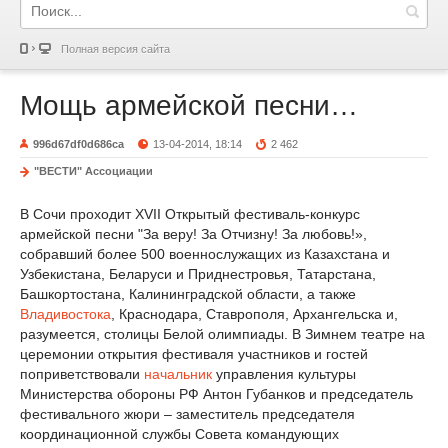
Полная версия сайта
Мощь армейской песни…
996d67df0d686ca
13-04-2014, 18:14
2 462
"ВЕСТИ" Ассоциации
В Сочи проходит XVII Открытый фестиваль-конкурс
армейской песни "За веру! За Отчизну! За любовь!»,
собравший более 500 военнослужащих из Казахстана и
Узбекистана, Беларуси и Приднестровья, Татарстана,
Башкортостана, Калининградской области, а также
Владивостока
, Краснодара, Ставрополя, Архангельска и,
разумеется, столицы Белой олимпиады. В Зимнем театре на
церемонии открытия фестиваля участников и гостей
поприветствовали
начальник
управления культуры
Министерства обороны РФ Антон Губанков и председатель
фестивального жюри – заместитель председателя
координационной службы Совета командующих