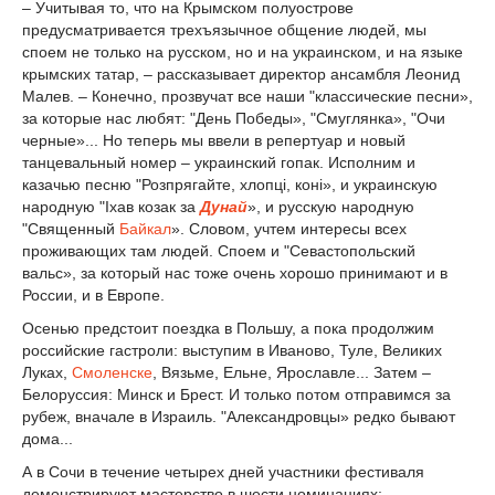
– Учитывая то, что на Крымском полуострове
предусматривается трехъязычное общение людей, мы
споем не только на русском, но и на украинском, и на языке
крымских татар, – рассказывает директор ансамбля Леонид
Малев. – Конечно, прозвучат все наши "классические песни»,
за которые нас любят: "День Победы», "Смуглянка», "Очи
черные»... Но теперь мы ввели в репертуар и новый
танцевальный номер – украинский гопак. Исполним и
казачью песню "Розпрягайте, хлопцi, конi», и украинскую
народную "Iхав козак за
Дунай
», и русскую народную
"Священный
Байкал
». Словом, учтем интересы всех
проживающих там людей. Споем и "Севастопольский
вальс», за который нас тоже очень хорошо принимают и в
России, и в Европе.
Осенью предстоит поездка в Польшу, а пока продолжим
российские гастроли: выступим в Иваново, Туле, Великих
Луках,
Смоленске
, Вязьме, Ельне, Ярославле... Затем –
Белоруссия: Минск и Брест. И только потом отправимся за
рубеж, вначале в Израиль. "Александровцы» редко бывают
дома...
А в Сочи в течение четырех дней участники фестиваля
демонстрируют мастерство в шести номинациях: