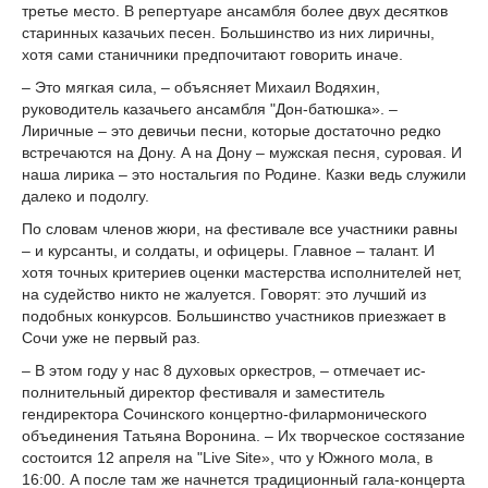
третье место. В репертуаре ансамбля более двух десятков
старинных казачьих песен. Большинство из них лиричны,
хотя сами станичники предпочитают говорить иначе.
– Это мягкая сила, – объясняет Михаил Водяхин,
руководитель казачьего ансамбля "Дон-батюшка». –
Лиричные – это девичьи песни, которые достаточно редко
встречаются на Дону. А на Дону – мужская песня, суровая. И
наша лирика – это ностальгия по Родине. Казки ведь служили
далеко и подолгу.
По словам членов жюри, на фестивале все участники равны
– и курсанты, и солдаты, и офицеры. Главное – талант. И
хотя точных критериев оценки мастерства исполнителей нет,
на судейство никто не жалуется. Говорят: это лучший из
подобных конкурсов. Большинство участников приезжает в
Сочи уже не первый раз.
– В этом го­ду у нас 8 ду­хо­вых ор­кес­тров, – отмечает ис­
полни­тель­ный ди­рек­тор фестиваля и заместитель
гендиректора Сочинского концертно-филармонического
объединения Татьяна Воронина. – Их творческое состязание
состоится 12 апреля на "Live Site», что у Южного мола, в
16:00. А после там же начнется традиционный гала-концерта