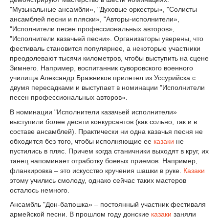
"Музыкальные ансамбли», "Духовые оркестры», "Солисты
ансамблей песни и пляски», "Авторы-исполнители»,
"Исполнители песен профессиональных авторов»,
"Исполнители казачьей песни». Организаторы уверены, что
фестиваль становится популярнее, а некоторые участники
преодолевают тысячи километров, чтобы выступить на сцене
Зимнего. Например, воспитанник суворовского военного
училища Александр Бражников прилетел из Уссурийска с
двумя пересадками и выступает в номинации "Исполнители
песен профессиональных авторов».
В номинации "Исполнители казачьей исполнители»
выступили более десяти конкурсантов (как сольно, так и в
составе ансамблей). Практически ни одна казачья песня не
обходится без того, чтобы исполняющие ее
казаки
не
пустились в пляс. Причем когда станичники выходят в круг, их
танец напоминает отработку боевых приемов. Например,
фланкировка – это искусство кручения шашки в руке.
Казаки
этому учились смолоду, однако сейчас таких мастеров
осталось немного.
Ансамбль "Дон-батюшка» – постоянный участник фестиваля
армейской песни. В прошлом году донские
казаки
заняли