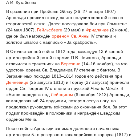
А.И. Кутайсова.
В сражении при Прейсиш-Эйлау (26–27 января 1807)
Арнольди проявил отвагу, за что получил золотой знак на
георгиевской ленте. Далее последовали бои при Ломитене
(24 мая 1807),
Гейльсберге
(29 мая) и
Фридланде
(2 июня),
где он был награждён
орденом Св. Анны
IV степени и
золотой шпагой с надписью «За храбрость».
В Отечественной войне 1812 года, командуя 13-й конной
артиллерийской ротой в армии П.В. Чичагова, Арнольди
отличился в сражениях на
Березине
(14–16 ноября), за что
удостоен ордена Св. Владимира IV степени с бантом. В
Заграничных походах 1813–1814 годов его действия при
Денневице
(25 августа 1813) и Торгау (27 августа) принесли
орден Св. Георгия IV степени и прусский
Pour le Mérite
. В
«Битве народов» под
Лейпцигом
(6 октября 1813) Арнольди,
командовавший 24 орудиями, потерял левую ногу, но
продолжал руководить войсками до окончания боя. За этот
подвиг произведён в полковники и награждён шведским
орденом Меча.
После войны Арнольди занимал должности начальника
артиллерии 5-го резервного кавалерийского корпуса (1817) и