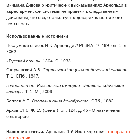
мичмана Дивова о критических высказываниях Арнольди в
адрес армейской системы не привели к следственным
действиям, что свидетельствует о доверии властей к его
лояльности.
Использованные источники:
Послужной список И.К. Арнольди // РГВИА. Ф. 489, оп. 1, д.
7062.
«Русский архив». 1864. С. 1033.
Старчевский А.В.
Справочный энциклопедический словарь
.
Т. 1. СПб., 1847.
Генералитет Российской империи. Энциклопедический
словарь
. Т. 1. М., 2009.
Беляев А.П.
Воспоминания декабриста
. СПб., 1882.
Архив СПб. Ф. 19 (Сенат), оп. 124, д. 45 «О назначении
сенаторов».
Название статьи:
Арнольди 1-й Иван Карлович,
генерал-от-
артиллерии