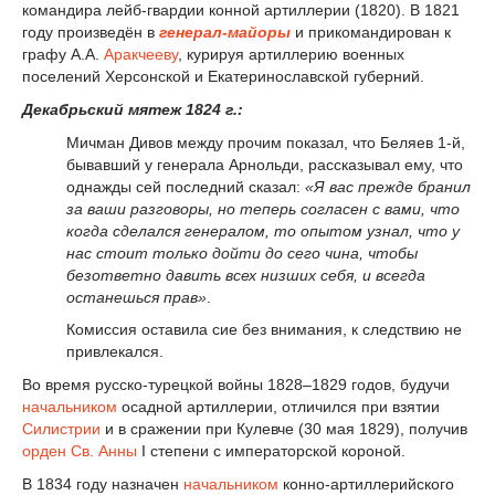
командира лейб-гвардии конной артиллерии (1820). В 1821
году произведён в
генерал-майоры
и прикомандирован к
графу А.А.
Аракчееву
, курируя артиллерию военных
поселений Херсонской и Екатеринославской губерний.
Декабрьский мятеж 1824 г.:
Мичман Дивов между прочим показал, что Беляев 1-й,
бывавший у генерала Арнольди, рассказывал ему, что
однажды сей последний сказал:
«Я вас прежде бранил
за ваши разговоры, но теперь согласен с вами, что
когда сделался генералом, то опытом узнал, что у
нас стоит только дойти до сего чина, чтобы
безответно давить всех низших себя, и всегда
останешься прав»
.
Комиссия оставила сие без внимания, к следствию не
привлекался.
Во время русско-турецкой войны 1828–1829 годов, будучи
начальником
осадной артиллерии, отличился при взятии
Силистрии
и в сражении при Кулевче (30 мая 1829), получив
орден Св. Анны
I степени с императорской короной.
В 1834 году назначен
начальником
конно-артиллерийского