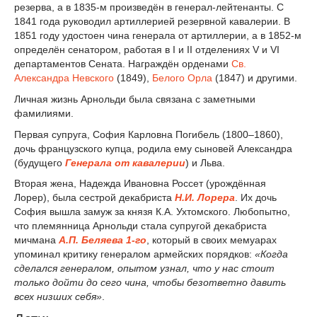
резерва, а в 1835-м произведён в генерал-лейтенанты. С
1841 года руководил артиллерией резервной кавалерии. В
1851 году удостоен чина генерала от артиллерии, а в 1852-м
определён сенатором, работая в I и II отделениях V и VI
департаментов Сената. Награждён орденами
Св.
Александра Невского
(1849),
Белого Орла
(1847) и другими.
Личная жизнь Арнольди была связана с заметными
фамилиями.
Первая супруга, София Карловна Погибель (1800–1860),
дочь французского купца, родила ему сыновей Александра
(будущего
Генерала от кавалерии
) и Льва.
Вторая жена, Надежда Ивановна Россет (урождённая
Лорер), была сестрой декабриста
Н.И. Лорера
. Их дочь
София вышла замуж за князя К.А. Ухтомского. Любопытно,
что племянница Арнольди стала супругой декабриста
мичмана
А.П. Беляева 1-го
, который в своих мемуарах
упоминал критику генералом армейских порядков:
«Когда
сделался генералом, опытом узнал, что у нас стоит
только дойти до сего чина, чтобы безответно давить
всех низших себя»
.