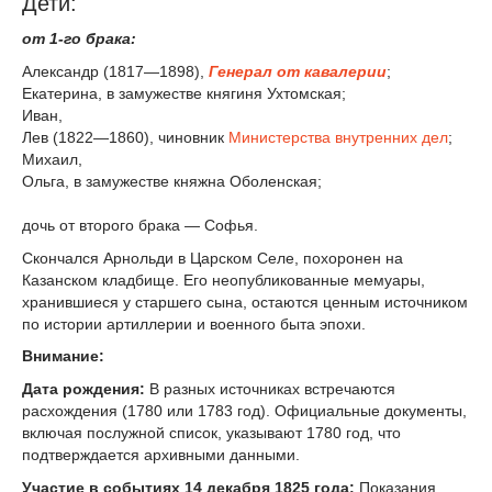
Дети:
от 1-го брака:
Александр (1817—1898),
Генерал от кавалерии
;
Ека­терина, в замужестве княгиня Ухтомская;
Иван,
Лев (1822—1860), чиновник
Министерства внутренних дел
;
Михаил,
Ольга, в замужестве княжна Оболен­ская;
дочь от второго брака — Софья.
Скончался Арнольди в Царском Селе, похоронен на
Казанском кладбище. Его неопубликованные мемуары,
хранившиеся у старшего сына, остаются ценным источником
по истории артиллерии и военного быта эпохи.
Внимание:
Дата рождения:
В разных источниках встречаются
расхождения (1780 или 1783 год). Официальные документы,
включая послужной список, указывают 1780 год, что
подтверждается архивными данными.
Участие в событиях 14 декабря 1825 года:
Показания