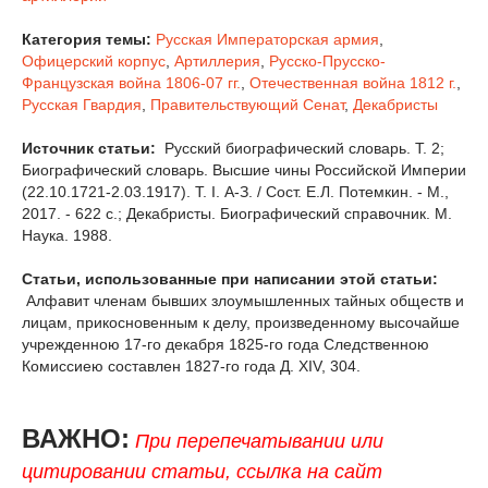
Категория темы:
Русская Императорская армия
,
Офицерский корпус
,
Артиллерия
,
Русско-Прусско-
Французская война 1806-07 гг.
,
Отечественная война 1812 г.
,
Русская Гвардия
,
Правительствующий Сенат
,
Декабристы
Источник статьи:
Русский биографический словарь. Т. 2;
Биографический словарь. Высшие чины Российской Империи
(22.10.1721-2.03.1917). Т. I. А-З. / Сост. Е.Л. Потемкин. - М.,
2017. - 622 с.; Декабристы. Биографический справочник. М.
Наука. 1988.
Статьи, использованные при написании этой статьи:
Алфавит членам бывших злоумышленных тайных обществ и
лицам, прикосновенным к делу, произведенному высочайше
учрежденною 17-го декабря 1825-го года Следственною
Комиссиею составлен 1827-го года Д. XIV, 304.
ВАЖНО:
При перепечатывании или
цитировании статьи, ссылка на сайт