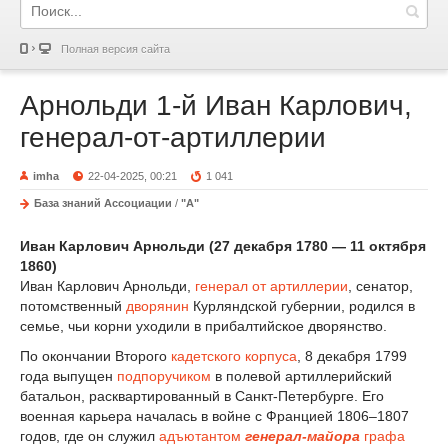
Полная версия сайта
Арнольди 1-й Иван Карлович,
генерал-от-артиллерии
imha
22-04-2025, 00:21
1 041
База знаний Ассоциации
/
"А"
Иван Карлович Арнольди (27 декабря 1780 — 11 октября
1860)
Иван Карлович Арнольди,
генерал от артиллерии
, сенатор,
потомственный
дворянин
Курляндской губернии, родился в
семье, чьи корни уходили в прибалтийское дворянство.
По окончании Второго
кадетского корпуса
, 8 декабря 1799
года выпущен
подпоручиком
в полевой артиллерийский
батальон, расквартированный в Санкт-Петербурге. Его
военная карьера началась в войне с Францией 1806–1807
годов, где он служил
адъютантом
генерал-майора
графа