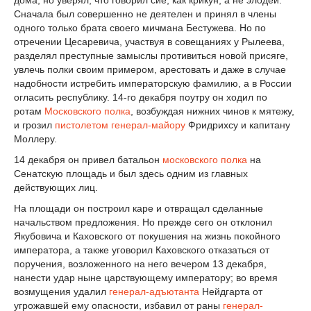
Сначала был совершенно не деятелен и принял в члены
одного только брата своего мичмана Бестужева. Но по
отречении Цесаревича, участвуя в совещаниях у Рылеева,
разделял преступные замыслы противиться новой присяге,
увлечь полки своим примером, арестовать и даже в случае
надобности истребить императорскую фамилию, а в России
огласить республику. 14-го декабря поутру он ходил по
ротам
Московского полка
, возбуждая нижних чинов к мятежу,
и грозил
пистолетом
генерал-майору
Фридрихсу и капитану
Моллеру.
14 декабря он привел батальон
московского полка
на
Сенатскую площадь и был здесь одним из главных
действующих лиц.
На площади он построил каре и отвращал сделанные
начальством предложения. Но прежде сего он отклонил
Якубовича и Каховского от покушения на жизнь покойного
императора, а также уговорил Каховского отказаться от
поручения, возложенного на него вечером 13 декабря,
нанести удар ныне царствующему императору; во время
возмущения удалил
генерал-адъютанта
Нейдгарта от
угрожавшей ему опасности, избавил от раны
генерал-