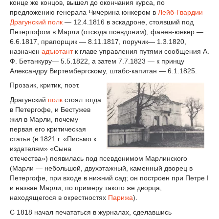
конце же концов, вышел до окончания курса, по
предложению генерала Чичерина юнкером в
Лейб-Гвардии
Драгунский полк
— 12.4.1816 в эскадроне, стоявший под
Петергофом в Марли (отсюда псевдоним), фанен-юнкер —
6.6.1817, прапорщик — 8.11.1817, поручик— 1.3.1820,
назначен
адъютант
к главе управления путями сообщения А.
Ф. Бетанкуру— 5.5.1822, а затем 7.7.1823 — к принцу
Александру Виртембергскому, штабс-капитан — 6.1.1825.
Прозаик, критик, поэт.
Драгунский
полк
стоял тогда
в Петергофе, и Бестужев
жил в Марли, почему
первая его критическая
статья (в 1821 г. «Письмо к
издателям» «Сына
отечества») появилась под псевдонимом Марлинского
(Марли — небольшой, двухэтажный, каменный дворец в
Петергофе, при входе в нижний сад; он построен при Петре I
и назван Марли, по примеру такого же дворца,
находящегося в окрестностях
Парижа
).
С 1818 начал печататься в журналах, сделавшись