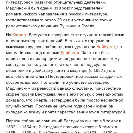
литературном развитии отрицательных деятелей».
Марлинский был одним из ярких представителей
романтического направления в русской литературе,
господствовавшего около 20 лет и уступившего только
реалистическому влиянию Пушкина и Гоголя.
На
Кавказе
Бестужев в совершенстве изучил татарский язык
и несколько горских наречий. В стычках с горцами он
выказывал чудеса храбрости, как в делах при
Байбурте
, на
мосту Чирчав, под стенами
Дербента
. За это он был
произведен в прапорщики и представлен к георгиевскому
кресту, но не получил его, так как попал под суд по
обвинению в убийстве у него на квартире (в 1832 г.) его
возлюбленной Ольги Нестерцовой, при весьма загадочных
обстоятельствах. Полагали, что убийство совершено
Марлинским из ревности; однако следствие, пристрастное
скорее против Бестужева, чем в его пользу, с очевидностью
доказало, что смерть Нестерцовой была просто несчастной
случайностью. Последние четыре года своей жизни он
охладел ко всему и почти перестал заниматься литературой.
Первое собрание сочинений Бестужева вышло в 8 томах в
1832 — 1834 гг.; 2-е издание появилось тоже в 8 томах в
1835 — 1839 гг.; 3-е (Глазунова), в 9 ч., в 1838 — 1839 гг.