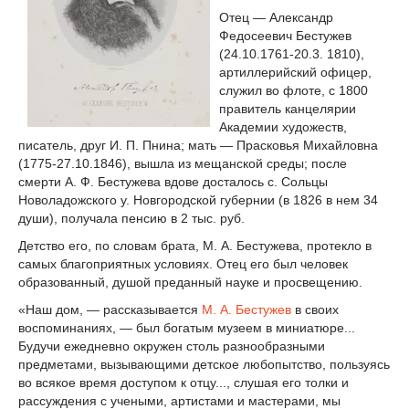
Отец — Александр
Федосеевич Бестужев
(24.10.1761-20.3. 1810),
артиллерийский офицер,
служил во флоте, с 1800
правитель канцелярии
Академии художеств,
писатель, друг И. П. Пнина; мать — Прасковья Михайловна
(1775-27.10.1846), вышла из мещанской среды; после
смерти А. Ф. Бестужева вдове досталось с. Сольцы
Новоладожского у. Новгородской губернии (в 1826 в нем 34
души), получала пенсию в 2 тыс. руб.
Детство его, по словам брата, М. А. Бестужева, протекло в
самых благоприятных условиях. Отец его был человек
образованный, душой преданный науке и просвещению.
«Наш дом, — рассказывается
М. А. Бестужев
в своих
воспоминаниях, — был богатым музеем в миниатюре...
Будучи ежедневно окружен столь разнообразными
предметами, вызывающими детское любопытство, пользуясь
во всякое время доступом к отцу..., слушая его толки и
рассуждения с учеными, артистами и мастерами, мы