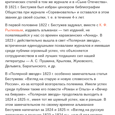
критических статей в том же журнале и в «Сыне Отечества».
В 1821 г. Бестужев был избран цензором библиографии
Общества при журнале «Соревнователь» и оставался в этом
звании до своей ссылки, т. е. в течение 4-х лет.
В первой половине 1822 г. Бестужев задумал, вместе с
К. Ф.
Рылеевым
, издавать альманах — тип изданий, не
появлявшийся у нас со времен карамзинских «Аонид». В
1823 г. действительно вышла в свет «Полярная звезда»,
встреченная единодушными похвалами журналов и имевшая
среди публики огромный успех, что объясняется
сотрудничеством в ней лучших тогдашних сил нашей
литературы — А. С. Пушкина, Крылова, Жуковского,
Дельвига, Баратынского, и др.
В «Полярной звезде» 1823 г. особенно замечательна статья
Бестужева: «Взгляд на старую и новую словесность в
России», из-за которой возгорелась полемика. Имели успех
среди публики также его повести «Роман и Ольга» и «Вечер
на бивуаке». «Полярная звезда» продолжала выходить в
1824 и 1825 гг., имея тот же шумный успех, как и раньше. В
этом замечательном по своему времени альманахе
Бестужев напечатал за 1824 и 1825 гг. «Взгляд на русскую
литературу в течение 1823 и 1824 гг.», целый ряд мелких