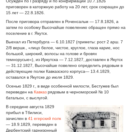
Осужден по I разряду и по конфирмации 10.7.1826
приговорен в каторжную работу на 20 лет, срок сокращен до
15 лет — 22.8.1826.
После приговора отправлен в Роченсальм — 17.8.1826, а
затем по особому Высочайше повелению обращен прямо на
поселение в г. Якутск.
Выехал из Петербурга — 6.10.1827 (приметы: рост 2 арш. 7
2/8 вершк., «лицо белое, чистое, круглое, глаза карие, нос
большой, широкий, волосы на голове и бровях
темнорусые»), из Иркутска — 7.12.1827, доставлен в Якутск
— 31.12.1827, Высочайше повелено определить рядовым в
действующие полки Кавказского корпуса— 13.4.1829,
оставался в Якутске до июля 1829.
Осенью 1829 г., в виде особенной милости, Бестужев был
переведен на
Кавказ
рядовым в черноморский № 10
батальон, с выслугой.
В середине августа 1829
прибыл в Тбилиси,
зачислен в
41 егерский полк
— 18.9.1829, переведен в
Дербентский гарнизонный