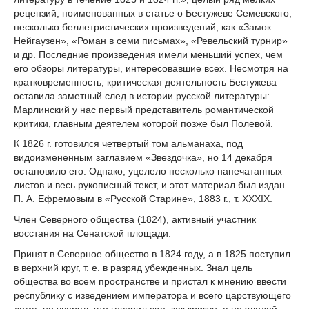
рецензий, поименованных в статье о Бестужеве Семевского,
несколько беллетристических произведений, как «Замок
Нейгаузен», «Роман в семи письмах», «Ревельский турнир»
и др. Последние произведения имели меньший успех, чем
его обзоры литературы, интересовавшие всех. Несмотря на
кратковременность, критическая деятельность Бестужева
оставила заметный след в истории русской литературы:
Марлинский у нас первый представитель романтической
критики, главным деятелем которой позже был Полевой.
К 1826 г. готовился четвертый том альманаха, под
видоизмененным заглавием «Звездочка», но 14 декабря
остановило его. Однако, уцелело несколько напечатанных
листов и весь рукописный текст, и этот материал был издан
П. А. Ефремовым в «Русской Старине», 1883 г., т. XXXIX.
Член Северного общества (1824), активный участник
восстания на Сенатской площади.
Принят в Северное общество в 1824 году, а в 1825 поступил
в верхний круг, т. е. в разряд убежденных. Знал цель
общества во всем пространстве и пристал к мнению ввести
республику с изведением императора и всего царствующего
дома, но уверял, что говорил сие, как крикун, а не элодей.