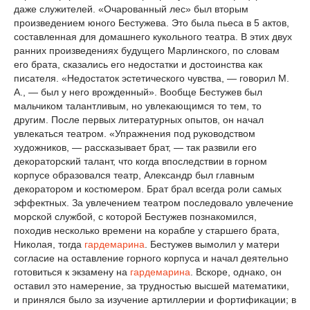
даже служителей. «Очарованный лес» был вторым
произведением юного Бестужева. Это была пьеса в 5 актов,
составленная для домашнего кукольного театра. В этих двух
ранних произведениях будущего Марлинского, по словам
его брата, сказались его недостатки и достоинства как
писателя. «Недостаток эстетического чувства, — говорил М.
А., — был у него врожденный». Вообще Бестужев был
мальчиком талантливым, но увлекающимся то тем, то
другим. После первых литературных опытов, он начал
увлекаться театром. «Упражнения под руководством
художников, — рассказывает брат, — так развили его
декораторский талант, что когда впоследствии в горном
корпусе образовался театр, Александр был главным
декоратором и костюмером. Брат брал всегда роли самых
эффектных. За увлечением театром последовало увлечение
морской службой, с которой Бестужев познакомился,
походив несколько времени на корабле у старшего брата,
Николая, тогда
гардемарина
. Бестужев вымолил у матери
согласие на оставление горного корпуса и начал деятельно
готовиться к экзамену на
гардемарина
. Вскоре, однако, он
оставил это намерение, за трудностью высшей математики,
и принялся было за изучение артиллерии и фортификации; в