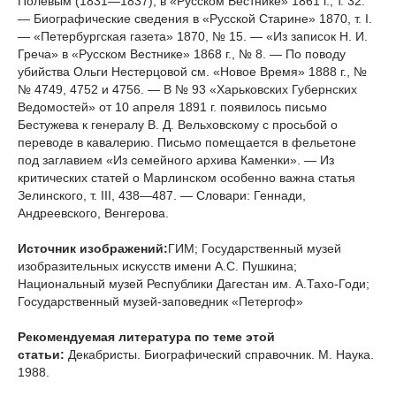
Полевым (1831—1837), в «Русском Вестнике» 1861 г., т. 32.
— Биографические сведения в «Русской Старине» 1870, т. I.
— «Петербургская газета» 1870, № 15. — «Из записок Н. И.
Греча» в «Русском Вестнике» 1868 г., № 8. — По поводу
убийства Ольги Нестерцовой см. «Новое Время» 1888 г., №
№ 4749, 4752 и 4756. — В № 93 «Харьковских Губернских
Ведомостей» от 10 апреля 1891 г. появилось письмо
Бестужева к генералу В. Д. Вельховскому с просьбой о
переводе в кавалерию. Письмо помещается в фельетоне
под заглавием «Из семейного архива Каменки». — Из
критических статей о Марлинском особенно важна статья
Зелинского, т. III, 438—487. — Словари: Геннади,
Андреевского, Венгерова.
Источник изображений:
ГИМ; Государственный музей
изобразительных искусств имени А.С. Пушкина;
Национальный музей Республики Дагестан им. А.Тахо-Годи;
Государственный музей-заповедник «Петергоф»
Рекомендуемая литература по теме этой
статьи:
Декабристы. Биографический справочник. М. Наука.
1988.