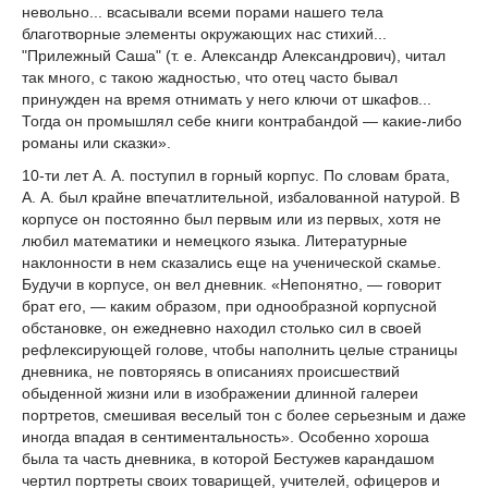
невольно... всасывали всеми порами нашего тела
благотворные элементы окружающих нас стихий...
"Прилежный Саша" (т. е. Александр Александрович), читал
так много, с такою жадностью, что отец часто бывал
принужден на время отнимать у него ключи от шкафов...
Тогда он промышлял себе книги контрабандой — какие-либо
романы или сказки».
10-ти лет А. А. поступил в горный корпус. По словам брата,
А. А. был крайне впечатлительной, избалованной натурой. В
корпусе он постоянно был первым или из первых, хотя не
любил математики и немецкого языка. Литературные
наклонности в нем сказались еще на ученической скамье.
Будучи в корпусе, он вел дневник. «Непонятно, — говорит
брат его, — каким образом, при однообразной корпусной
обстановке, он ежедневно находил столько сил в своей
рефлексирующей голове, чтобы наполнить целые страницы
дневника, не повторяясь в описаниях происшествий
обыденной жизни или в изображении длинной галереи
портретов, смешивая веселый тон с более серьезным и даже
иногда впадая в сентиментальность». Особенно хороша
была та часть дневника, в которой Бестужев карандашом
чертил портреты своих товарищей, учителей, офицеров и