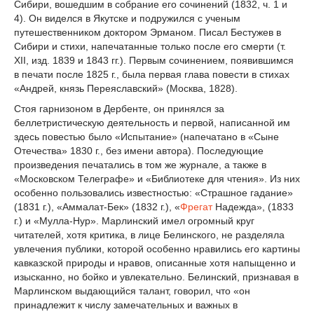
Сибири, вошедшим в собрание его сочинений (1832, ч. 1 и
4). Он виделся в Якутске и подружился с ученым
путешественником доктором Эрманом. Писал Бестужев в
Сибири и стихи, напечатанные только после его смерти (т.
XII, изд. 1839 и 1843 гг.). Первым сочинением, появившимся
в печати после 1825 г., была первая глава повести в стихах
«Андрей, князь Переяславский» (Москва, 1828).
Стоя гарнизоном в Дербенте, он принялся за
беллетристическую деятельность и первой, написанной им
здесь повестью было «Испытание» (напечатано в «Сыне
Отечества» 1830 г., без имени автора). Последующие
произведения печатались в том же журнале, а также в
«Московском Телеграфе» и «Библиотеке для чтения». Из них
особенно пользовались известностью: «Страшное гадание»
(1831 г.), «Аммалат-Бек» (1832 г.), «
Фрегат
Надежда», (1833
г.) и «Мулла-Нур». Марлинский имел огромный круг
читателей, хотя критика, в лице Белинского, не разделяла
увлечения публики, которой особенно нравились его картины
кавказской природы и нравов, описанные хотя напыщенно и
изысканно, но бойко и увлекательно. Белинский, признавая в
Марлинском выдающийся талант, говорил, что «он
принадлежит к числу замечательных и важных в