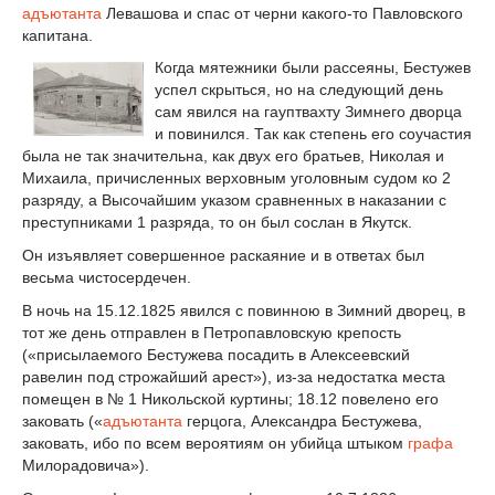
адъютанта
Левашова и спас от черни какого-то Павловского
капитана.
Когда мятежники были рассеяны, Бестужев
успел скрыться, но на следующий день
сам явился на гауптвахту Зимнего дворца
и повинился. Так как степень его соучастия
была не так значительна, как двух его братьев, Николая и
Михаила, причисленных верховным уголовным судом ко 2
разряду, а Высочайшим указом сравненных в наказании с
преступниками 1 разряда, то он был сослан в Якутск.
Он изъявляет совершенное раскаяние и в ответах был
весьма чистосердечен.
В ночь на 15.12.1825 явился с повинною в Зимний дворец, в
тот же день отправлен в Петропавловскую крепость
(«присылаемого Бестужева посадить в Алексеевский
равелин под строжайший арест»), из-за недостатка места
помещен в № 1 Никольской куртины; 18.12 повелено его
заковать («
адъютанта
герцога, Александра Бестужева,
заковать, ибо по всем вероятиям он убийца штыком
графа
Милорадовича»).