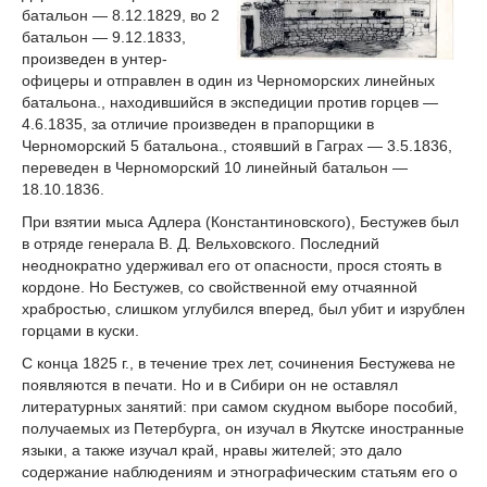
батальон — 8.12.1829, во 2
батальон — 9.12.1833,
произведен в унтер-
офицеры и отправлен в один из Черноморских линейных
батальона., находившийся в экспедиции против горцев —
4.6.1835, за отличие произведен в прапорщики в
Черноморский 5 батальона., стоявший в Гаграх — 3.5.1836,
переведен в Черноморский 10 линейный батальон —
18.10.1836.
При взятии мыса Адлера (Константиновского), Бестужев был
в отряде генерала В. Д. Вельховского. Последний
неоднократно удерживал его от опасности, прося стоять в
кордоне. Но Бестужев, со свойственной ему отчаянной
храбростью, слишком углубился вперед, был убит и изрублен
горцами в куски.
С конца 1825 г., в течение трех лет, сочинения Бестужева не
появляются в печати. Но и в Сибири он не оставлял
литературных занятий: при самом скудном выборе пособий,
получаемых из Петербурга, он изучал в Якутске иностранные
языки, а также изучал край, нравы жителей; это дало
содержание наблюдениям и этнографическим статьям его о