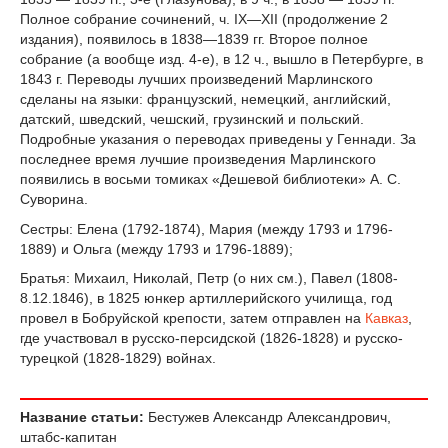
Полное собрание сочинений, ч. IX—XII (продолжение 2
издания), появилось в 1838—1839 гг. Второе полное
собрание (а вообще изд. 4-е), в 12 ч., вышло в Петербурге, в
1843 г. Переводы лучших произведений Марлинского
сделаны на языки: французский, немецкий, английский,
датский, шведский, чешский, грузинский и польский.
Подробные указания о переводах приведены у Геннади. За
последнее время лучшие произведения Марлинского
появились в восьми томиках «Дешевой библиотеки» А. С.
Суворина.
Сестры: Елена (1792-1874), Мария (между 1793 и 1796-
1889) и Ольга (между 1793 и 1796-1889);
Братья: Михаил, Николай, Петр (о них см.), Павел (1808-
8.12.1846), в 1825 юнкер артиллерийского училища, год
провел в Бобруйской крепости, затем отправлен на
Кавказ
,
где участвовал в русско-персидской (1826-1828) и русско-
турецкой (1828-1829) войнах.
Название статьи:
Бестужев Александр Александрович,
штабс-капитан