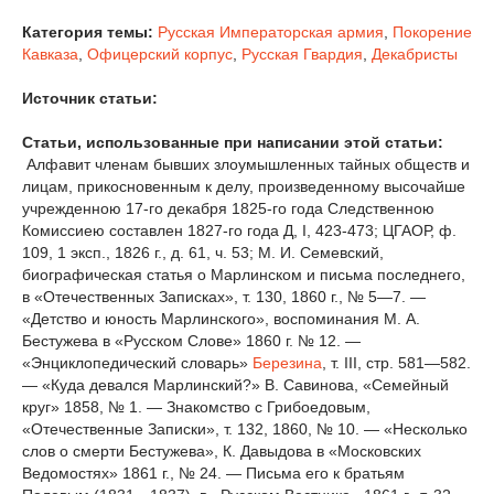
Категория темы:
Русская Императорская армия
,
Покорение
Кавказа
,
Офицерский корпус
,
Русская Гвардия
,
Декабристы
Источник статьи:
Статьи, использованные при написании этой статьи:
Алфавит членам бывших злоумышленных тайных обществ и
лицам, прикосновенным к делу, произведенному высочайше
учрежденною 17-го декабря 1825-го года Следственною
Комиссиею составлен 1827-го года Д, I, 423-473; ЦГАОР, ф.
109, 1 эксп., 1826 г., д. 61, ч. 53; М. И. Семевский,
биографическая статья о Марлинском и письма последнего,
в «Отечественных Записках», т. 130, 1860 г., № 5—7. —
«Детство и юность Марлинского», воспоминания М. А.
Бестужева в «Русском Слове» 1860 г. № 12. —
«Энциклопедический словарь»
Березина
, т. III, стр. 581—582.
— «Куда девался Марлинский?» В. Савинова, «Семейный
круг» 1858, № 1. — Знакомство с Грибоедовым,
«Отечественные Записки», т. 132, 1860, № 10. — «Несколько
слов о смерти Бестужева», К. Давыдова в «Московских
Ведомостях» 1861 г., № 24. — Письма его к братьям