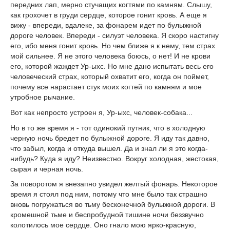
передних лап, мерно стучащих когтями по камням. Слышу,
как грохочет в груди сердце, которое гонит кровь. А еще я
вижу - впереди, вдалеке, за фонарем идет по булыжной
дороге человек. Впереди - силуэт человека. Я скоро настигну
его, ибо меня гонит кровь. Но чем ближе я к нему, тем страх
мой сильнее. Я не этого человека боюсь, о нет! И не крови
его, которой жаждет Ур-ыхс. Но мне дано испытать весь его
человеческий страх, который охватит его, когда он поймет,
почему все нарастает стук моих когтей по камням и мое
утробное рычание.
Вот как непросто устроен я, Ур-ыхс, человек-собака...
Но в то же время я - тот одинокий путник, что в холодную
черную ночь бредет по булыжной дороге. Я иду так давно,
что забыл, когда и откуда вышел. Да и знал ли я это когда-
нибудь? Куда я иду? Неизвестно. Вокруг холодная, жестокая,
сырая и черная ночь.
За поворотом я внезапно увидел желтый фонарь. Некоторое
время я стоял под ним, потому что мне было так страшно
вновь погружаться во тьму бесконечной булыжной дороги. В
кромешной тьме и беспробудной тишине ночи беззвучно
колотилось мое сердце. Оно гнало мою ярко-красную,