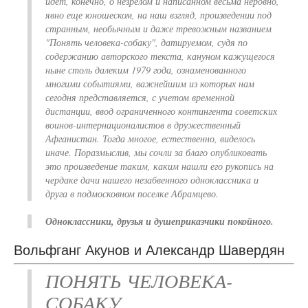
идет, конечно, о незрелом и написанном весьма неровно,
явно еще юношеском, на наш взгляд, произведении под
странным, необычным и даже тревожным названием
"Понять человека-собаку", датируемом, судя по
содержанию авторского текста, кануном кажущегося
ныне столь далеким 1979 года, ознаменованного
многими событиями, важнейшим из которых нам
сегодня представляется, с учетом временной
дистанции, ввод ограниченного контингента советских
воинов-интернационалистов в дружественный
Афганистан. Тогда многое, естественно, виделось
иначе. Поразмыслив, мы сочли за благо опубликовать
это произведение таким, каким нашли его рукопись на
чердаке дачи нашего незабвенного одноклассника и
друга в подмосковном поселке Абрамцево.
Одноклассники, друзья и душеприказчики покойного.
Вольфганг Акунов и Александр Шавердян
ПОНЯТЬ ЧЕЛОВЕКА-
СОБАКУ