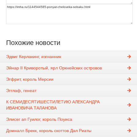
Похожие новости
Эдвиг Керлакинг, изгнанник
Эйнар II Криворотый, ярл Оркнейских островов
Эгфрит, король Мерсии
Эгглаф, генеат
К СЕМИДЕСЯТИШЕСТИЛЕТИЮ АЛЕКСАНДРА
ИВАНОВИЧА ТАЛАНОВА
Элисег ап Гуилог, король Поуиса
Домналл Брекк, король скоттов Дал Риаты