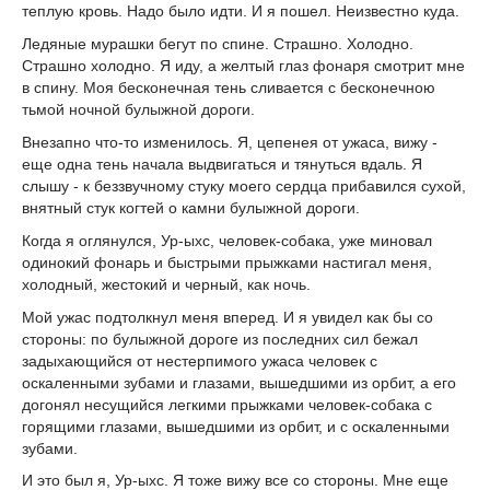
теплую кровь. Надо было идти. И я пошел. Неизвестно куда.
Ледяные мурашки бегут по спине. Страшно. Холодно.
Страшно холодно. Я иду, а желтый глаз фонаря смотрит мне
в спину. Моя бесконечная тень сливается с бесконечною
тьмой ночной булыжной дороги.
Внезапно что-то изменилось. Я, цепенея от ужаса, вижу -
еще одна тень начала выдвигаться и тянуться вдаль. Я
слышу - к беззвучному стуку моего сердца прибавился сухой,
внятный стук когтей о камни булыжной дороги.
Когда я оглянулся, Ур-ыхс, человек-собака, уже миновал
одинокий фонарь и быстрыми прыжками настигал меня,
холодный, жестокий и черный, как ночь.
Мой ужас подтолкнул меня вперед. И я увидел как бы со
стороны: по булыжной дороге из последних сил бежал
задыхающийся от нестерпимого ужаса человек с
оскаленными зубами и глазами, вышедшими из орбит, а его
догонял несущийся легкими прыжками человек-собака с
горящими глазами, вышедшими из орбит, и с оскаленными
зубами.
И это был я, Ур-ыхс. Я тоже вижу все со стороны. Мне еще