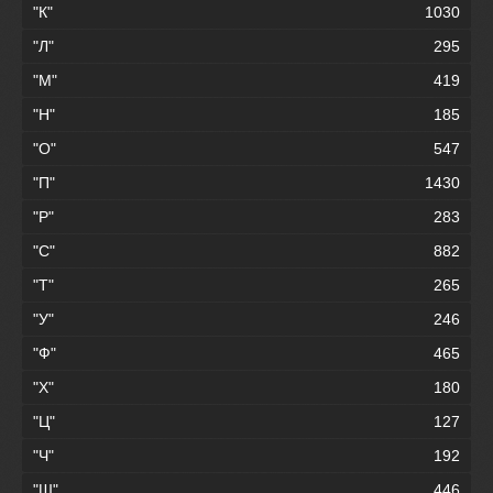
"К"
1030
"Л"
295
"М"
419
"Н"
185
"О"
547
"П"
1430
"Р"
283
"С"
882
"Т"
265
"У"
246
"Ф"
465
"Х"
180
"Ц"
127
"Ч"
192
"Ш"
446