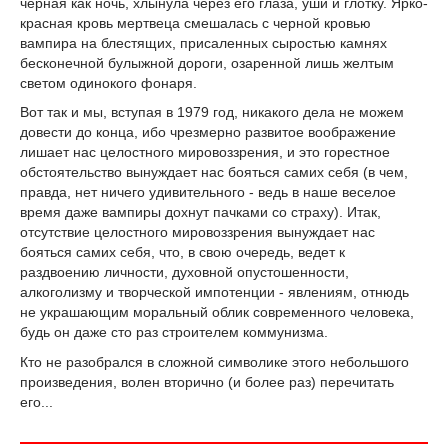
черная как ночь, хлынула через его глаза, уши и глотку. Ярко-
красная кровь мертвеца смешалась с черной кровью
вампира на блестящих, присаленных сыростью камнях
бесконечной булыжной дороги, озаренной лишь желтым
светом одинокого фонаря.
Вот так и мы, вступая в 1979 год, никакого дела не можем
довести до конца, ибо чрезмерно развитое воображение
лишает нас целостного мировоззрения, и это горестное
обстоятельство вынуждает нас бояться самих себя (в чем,
правда, нет ничего удивительного - ведь в наше веселое
время даже вампиры дохнут пачками со страху). Итак,
отсутствие целостного мировоззрения вынуждает нас
бояться самих себя, что, в свою очередь, ведет к
раздвоению личности, духовной опустошенности,
алкоголизму и творческой импотенции - явлениям, отнюдь
не украшающим моральный облик современного человека,
будь он даже сто раз строителем коммунизма.
Кто не разобрался в сложной символике этого небольшого
произведения, волен вторично (и более раз) перечитать
его...