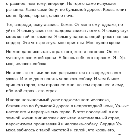
страшнее, чем тому, впереди. Но горло само испускает
рычание. Лапы сами бегут по булыжной дороге. Кровь гонит
меня. Кровь, черная, словно ночь.
Тот, впереди, испугавшись, бежит. От меня ему, однако, не
уйти. Я слышу свист его надорвавшихся легких. Я слышу стук
моих когтей по камням. Я слышу нарастающий грохот наших
сердец. Эти четыре звука мне приятны. Мне нужно крови.
Но мне дано испытать страх того, кого я нагоняю. Он же
чувствует зов моей крови. Я боюсь себя его страхом. Я - Ур-
ыхс, человек-собака.
Но я же - и тот, чьи легкие разрываются от запредельного
ужаса. И мне дано понять человека-собаку. И чем ближе
хрип его горла, тем страшнее мне, но тем страшнее и ему,
ибо мой страх - его страх.
И когда невыносимый ужас подкосил ноги человека,
бежавшего по булыжной дороге в непроглядной ночи, Ур-ыхс
настиг его и перегрыз ему горло. В этот последний в его
земной жизни миг человек испытал максимальный страх,
пароксизмом пронизавший и человека-собаку. Сердце Ур-
ыхса забилось с такой частотой и силой, что кровь его,