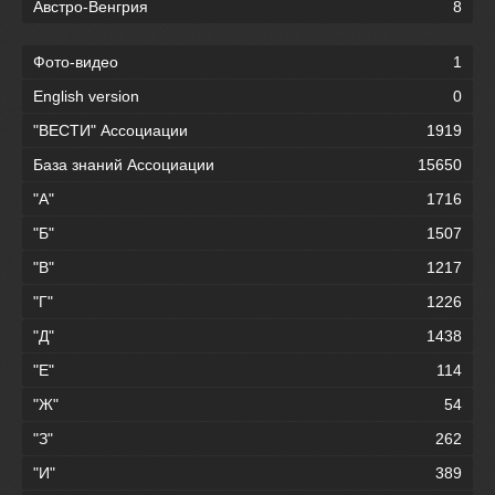
Австро-Венгрия
8
Фото-видео
1
English version
0
"ВЕСТИ" Ассоциации
1919
База знаний Ассоциации
15650
"А"
1716
"Б"
1507
"В"
1217
"Г"
1226
"Д"
1438
"Е"
114
"Ж"
54
"З"
262
"И"
389