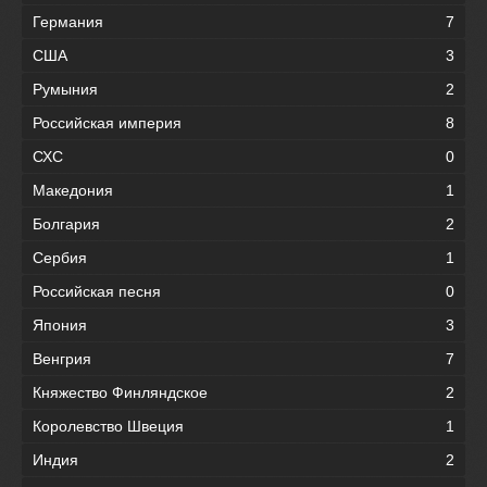
Германия
7
США
3
Румыния
2
Российская империя
8
СХС
0
Македония
1
Болгария
2
Сербия
1
Российская песня
0
Япония
3
Венгрия
7
Княжество Финляндское
2
Королевство Швеция
1
Индия
2