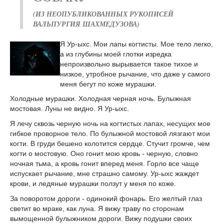
(ИЗ НЕОПУБЛИКОВАННЫХ РУКОПИСЕЙ
ВАЛЬПУРГИЯ ШАХМЕДУЗОВА)
Я Ур-ыхс. Мои лапы когтисты. Мое тело легко,
а из глубины моей глотки изредка
непроизвольно вырывается такое тихое и
низкое, утробное рычание, что даже у самого
меня бегут по коже мурашки.
Холодные мурашки. Холодная черная ночь. Булыжная
мостовая. Луны не видно. Я Ур-ыхс.
Я лечу сквозь черную ночь на когтистых лапах, несущих мое
гибкое проворное тело. По булыжной мостовой лязгают мои
когти. В груди бешено колотится сердце. Стучит громче, чем
когти о мостовую. Оно гонит мою кровь - черную, словно
ночная тьма, а кровь гонит вперед меня. Горло все чаще
испускает рычание, мне страшно самому. Ур-ыхс жаждет
крови, и ледяные мурашки ползут у меня по коже.
За поворотом дороги - одинокий фонарь. Его желтый глаз
светит во мраке, как луна. Я вижу траву по сторонам
вымощенной булыжником дороги. Вижу подушки своих