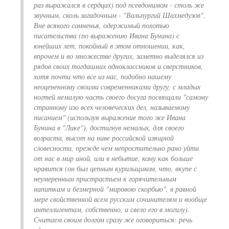
раз выражался в сердцах) под псевдонимом - столь же
звучным, сколь загадочным - "Вальпургий Шахмедузов".
Вне всякого сомненья, одержимый похотью
писательства (по выражению Ивана Бунина) с
юнейших лет, покойный в этом отношении, как,
впрочем и во множестве других, заметно выделялся из
рядов своих тогдашних одноклассников и сверстников,
хотя почти что все из нас, подобно нашему
неоцененному своими современниками другу, с младых
ногтей немалую часть своего досуга посвящали "самому
странному изо всех человеческих дел, называемому
писанием" (используя выражение того же Ивана
Бунина в "Лике"), достигнув немалых, для своего
возраста, высот на ниве российской изящной
словесности, прежде чем непростительно рано уйти
от нас в мир иной, или в небытие, кому как больше
нравится (он был цепным курильщиком, что, вкупе с
неумеренным пристрастьем к горячительным
напиткам и безмерной "мировою скорбью", в равной
мере свойственной всем русским сочинителям и вообще
интеллигентам, собственно, и свело его в могилу).
Считаем своим долгом сразу же оговориться: речь