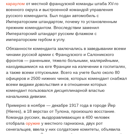
караулом
от местной французской команды штаба ХV-го
военного округа и выстроенной командой управления
русского коменданта. Был подан автомобиль с
Императорским штандартом, почему то установленным
прежним комендантом. Впоследствии заменил
Императорский штандарт русским флажком с
императорским гербом в углу.
Обязанности коменданта заключались в заведывании всеми
чинами русской армии с Французского и Салоникского
фронтов — ранеными, тяжело больными, малярийными,
находившимися на юге Франции на излечении в госпиталях,
а также всеми отпускными. Всего на учете было около 80
офицеров и 2500 нижних чинов, которых комендант снабжал
всеми видами довольствия и в отношении которых
комендант пользовался дисциплинарной властью
начальника дивизии.
Примерно в ноябре — декабре 1917 года в городе Йер
(Hieres), в 18 верстах от Тулона, произошло восстание.
Команда русских, выздоравливающих в 400 человек
отобрала
оружие
у местного гарнизона, двух рот
сенегальцев, ввела у них солдатские комитеты, объявила