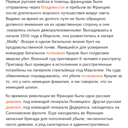
Первые русские войска в помощь французам были
отправлены через
Владивосток
и прибыли во Францию
после длительного морского путешествия вокруг света.
Видимо за время их долгого пути не было обращено
должного внимания на их нравственную сторону и они
.оказались сильно деморализованными. Высадившись в
начале 1916 года в Марселе, они разместились в лагере
„Mailly“. Вскоре в одном батальоне возник бунт на
продовольственной почве. Явившийся для усмирения
командир батальона
полковник
Краузе был солдатами
зверски убит. Военный суд приговорил 6 человек к расстрелу.
Приговор был приведен в исполнение и расстрелянные
погребены на лагерном стрельбище под Марселем. На суде
обвиняемые оправдывались, что убили
полковника
Краузе за
то, что у него немецкая фамилия, и им говорили, что он
немецкий шпион.
Ко времени революции во Франции была одна русская
дивизия
, под командой генерала Лохвицкаго. Другая русская
дивизия
, под командой генерала Дидерихса, находилась на
Салоникском фронте. Еще находились во Франции:
запасная бригада для пополнений убыли, численностью
около дивизии, и ряд санитарных и административных