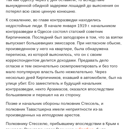
вынужденной обидной задержки лошадей до выяснения он
потерял всю свою ценную конюшню.
К сожалению, во главе контрразведки находились
недостойные люди. В начале января 1919 г. начальником
контрразведки в Одессе состоял статский советник
Кирпичников. Последний был заподозрен в том, что за взятки
выпускает большевицких эмиссаров. При негласном обыске,
произведенном у него на квартире, была обнаружена
переписка, из которой выяснилось, что он с своим
корреспондентом делится доходами. Предавать дело
огласке и тем окончательно скомпрометировать и без того
мало популярную власть было нежелательно. Через
несколько дней Кирпичников, ехавший в автомобиле, был на
улице убит. Его заместитель и будущий начальник
контрразведки, некто Арзамасов, оказался впоследствии
большевиком и перешел на их сторону.
Позже и начальник обороны полковник Стессель, и
полковник Тавастшерна имели неприятности из-за
произведенных на ипподроме арестов.
Полковнику Стесселю, прибывшему впоследствии в Крым к