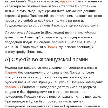
автомобилей. Форменное платье,
оружие
и бумаги военного
характера были опечатаны в Министерстве Иностранных
Дел и на руки выдан курьерский лист. Так как его денщик,
стрелок 8 роты Панковский, не хотел с ним расстаться, то он
повез его с собой за свой счет, получив на него из
Градоначальства заграничный паспорт, как на своего слугу.
Из Бергена в Абердин (в Шотландии) шел на английском
транспорте „Вульфур", который в пути подвергся атаке
подводной лодки. В Лондоне прожил 1 ? месяца. В конце
июня 1917 года прибыл в
Париж
, где явился военном)
7
агенту графу Игнатьеву.
А) Служба во Французской армии.
Недели три находился при управлении военного агента в
Париже
без определенного назначения. Затем получил
предложение занять должность старшего коменданта
русской базы на юге Франции, в Тулоне. Прежний комендант
полковник
Радомский незадолго до того умер от разрыва
сердца и был французами на месте торжественно
похоронен. Поехал к месту нового назначения - в штатском.
При приезде в Тулон был торжественно встречен
помощником коменданта капитаном Барановым, почетным