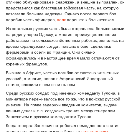
отлично обмундирован и снаряжен, а внешне выправлен, он
представился как блестящая войсковая часть, на которую
возлагали большие надежды. Однако после первого боя,
перебив часть офицеров,
полк
перешел к большевикам.
Из остальных русских часть была отправлена большевиками
на родину через Одессу, а многие, преимущественно из
работавших на сельскохозяйственных работах, женились на
вдовах французских солдат, павших в бою, сделались
фермерами и осели во Франции. Они сильно
офранцузились и в настоящее время мало отличаются от
коренных французов.
Бывшие в Африке, частью погибли от тяжелых жизненных
условий, а многие, попав в Африканский Иностранный
легион, сложили в нем свои головы.
Среди русских солдат, подчиненных коменданту Тулона, в
миниатюре переживалось все то же, что в войсках русской
дивизии. На почве задержки введения комитетов, выдачи
винных денег и т. п. создались трения между генералом
Занкевичем и русским комендантом Тулона.
Когда генерал Занкевич потребовал немедленного снятия
ареста над арестованными в Иере, то
подполковник