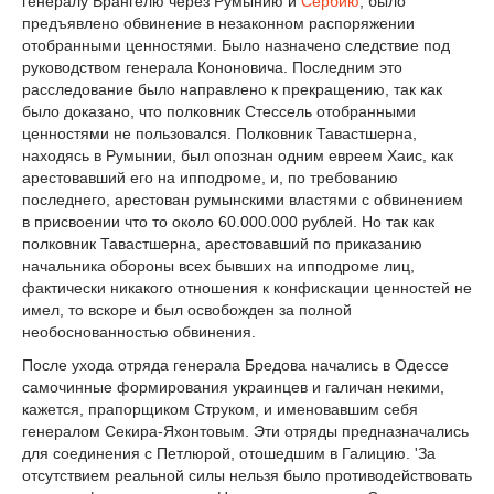
генералу Врангелю через Румынию и
Сербию
, было
предъявлено обвинение в незаконном распоряжении
отобранными ценностями. Было назначено следствие под
руководством генерала Кононовича. Последним это
расследование было направлено к прекращению, так как
было доказано, что полковник Стессель отобранными
ценностями не пользовался. Полковник Тавастшерна,
находясь в Румынии, был опознан одним евреем Хаис, как
арестовавший его на ипподроме, и, по требованию
последнего, арестован румынскими властями с обвинением
в присвоении что то около 60.000.000 рублей. Но так как
полковник Тавастшерна, арестовавший по приказанию
начальника обороны всех бывших на ипподроме лиц,
фактически никакого отношения к конфискации ценностей не
имел, то вскоре и был освобожден за полной
необоснованностью обвинения.
После ухода отряда генерала Бредова начались в Одессе
самочинные формирования украинцев и галичан некими,
кажется, прапорщиком Струком, и именовавшим себя
генералом Секира-Яхонтовым. Эти отряды предназначались
для соединения с Петлюрой, отошедшим в Галицию. 'За
отсутствием реальной силы нельзя было противодействовать