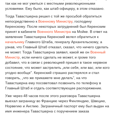
так как не мог ужиться с местными революционными
условиями. Ему было, как штаб-офицеру, в этом отказано.
Тогда Тавастшерна решил с той же просьбой обратиться
непосредственно к
Военному Министру
, господину
Керенскому. После некоторых затруднений был Керенским
принят в кабинете
Военного Министра
на Мойке. В ответ на
заявление Тавастшерна Керенский велел обратиться к
начальнику
Главного Штаба, генералу Архангельскому, а
узнав, что Главный Штаб отказал, сказал, что ничего сделать
не может. Тогда Тавастшерна заявил, какой же он
Военный
Министр
, если ничего сделать не может, и громе того
добавил, что в связи с революцией пришел в такое нервное
состояние, что может застрелить „или себя, или вас, или кого
угодно вообще". Керенский страшно растерялся и стал
говорить, „что же прикажете мне делать", на что
Тавастшерна ему посоветовал позвонить по телефону в
Главный Штаб и отдать соответствующее распоряжение.
Уже через 48 часов после этого разговора Тавастшерна
выехал заграницу во Францию через Финляндию, Швецию,
Норвегию и Англию. Заграничный паспорт ему был выдан на
имя инженера Тавастшерна с поручением заказа