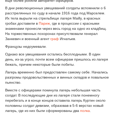
еще более роняли авторитет офицеров.
В дни революционных увещеваний солдаты вспомнили о 6
расстрелянных по суду в начале 1916 года под Марселем.
Их тела вырыли на стрельбище лагеря Mailly, в красных
гробах доставили в
Париж
, где в процессии с красными
знаменами пронесли через весь город на одно из кладбищ.
На торжественных похоронах присутствовали генерал
Занкевич и военный агент
граф
Игнатьев.
Французы недоумевали.
Однако все увещевания остались бесплодными. В один
день, из-за угроз, почти всем офицерам пришлось из лагеря
бежать, причем некоторые были побиты.
Лагерь временно был предоставлен самому себе. Начались
разгромы продовольственных и винных складов и повальное
пьянство.
Вместе с офицерами покинула лагерь небольшая часть
солдат. В последующие дни из лагеря стали понемногу
перебегать и в конце концов оставила лагерь Куртин около
половины солдат дивизии, образовав в 5-6 верстах новый
лагерь, где из них были сформированы два
полка
.