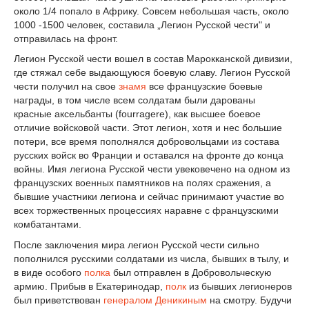
около
1
/
4
попало в Африку. Совсем небольшая часть, около
1000 -1500 человек, составила „Легион Русской чести" и
отправилась на фронт.
Легион Русской чести вошел в состав Марокканской дивизии,
где стяжал себе выдающуюся боевую славу. Легион Русской
чести получил на свое
знамя
все французские боевые
награды, в том числе всем солдатам были дарованы
красные аксельбанты (fourragere), как высшее боевое
отличие войсковой части. Этот легион, хотя и нес большие
потери, все время пополнялся добровольцами из состава
русских войск во Франции и оставался на фронте до конца
войны. Имя легиона Русской чести увековечено на одном из
французских военных памятников на полях сражения, а
бывшие участники легиона и сейчас принимают участие во
всех торжественных процессиях наравне с французскими
комбатантами.
После заключения мира легион Русской чести сильно
пополнился русскими солдатами из числа, бывших в тылу, и
в виде особого
полка
был отправлен в Добровольческую
армию. Прибыв в Екатеринодар,
полк
из бывших легионеров
был приветствован
генералом Деникиным
на смотру. Будучи