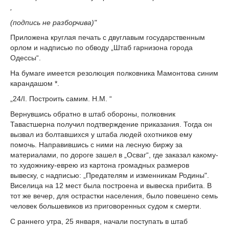
,
(подпись не разборчива)"
Приложена круглая печать с двуглавым государственным
орлом и надписью по обводу „Штаб гарнизона города
Одессы“.
На бумаге имеется резолюция полковника Мамонтова синим
карандашом *.
„24/I. Построить самим. Н.М. “
Вернувшись обратно в штаб обороны, полковник
Тавастшерна получил подтверждение приказания. Тогда он
вызвал из болтавшихся у штаба людей охотников ему
помочь. Направившись с ними на лесную биржу за
материалами, по дороге зашел в „Осваг“, где заказал какому-
то художнику-еврею из картона громадных размеров
вывеску, с надписью: „Предателям и изменникам Родины".
Виселица на 12 мест была построена и вывеска прибита. В
тот же вечер, для острастки населения, было повешено семь
человек большевиков из приговоренных судом к смерти.
С раннего утра, 25 января, начали поступать в штаб