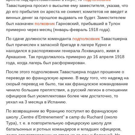
Тавастшерна просил о высылке ему заместителя, указав, что
до его прибытия он ареста не снимет, комитетов не введет и
винных денег за прошлое выдавать не будет. Заместителем
был назначен
полковник
Гарновский, прибывший в Тулон
примерно через месяц (январь-февраль 1918 года).
По сдаче должности коменданта
подполковник
Тавастшерна
был причислен к запасной бригаде в лагере Курно и
находился в распоряжении генерала Лохвицкаго, живя в
Аркашоне. Так продолжалось примерно до 16 апреля 1918
года, когда лагерь был расформирован.
После этого подполковник Тавастшерна подал прошение о
переводе во французскую армию. В виду того, что надежд на
скорый перевод не было, так как французское командование
чинило большие препятствия, а русский легион в отношении
офицеров был укомплектован более чем достаточно, то
уехал на 3 месяца в Испанию.
По возвращении во Францию поступил во французскую
школу „Centre d’Entrenement” в camp du Ruchard (около
Тура), т. е. в повторительную офицерскую школу для
батальонных и ротных командиров и младших офицеров,
долго отсутствовавших из строя из-за ран и болезней. На