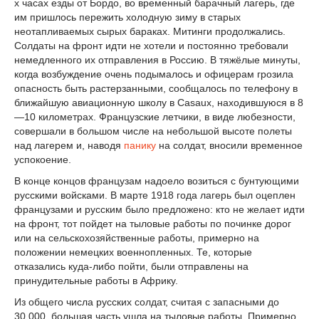
х часах езды от Бордо, во временный барачный лагерь, где
им пришлось пережить холодную зиму в старых
неотапливаемых сырых бараках. Митинги продолжались.
Солдаты на фронт идти не хотели и постоянно требовали
немедленного их отправления в Россию. В тяжёлые минуты,
когда возбуждение очень подымалось и офицерам грозила
опасность быть растерзанными, сообщалось по телефону в
ближайшую авиационную школу в Casaux, находившуюся в 8
—10 километрах. Французские летчики, в виде любезности,
совершали в большом числе на небольшой высоте полеты
над лагерем и, наводя
панику
на солдат, вносили временное
успокоение.
В конце концов французам надоело возиться с бунтующими
русскими войсками. В марте 1918 года лагерь был оцеплен
французами и русским было предложено: кто не желает идти
на фронт, тот пойдет на тыловые работы по починке дорог
или на сельскохозяйственные работы, примерно на
положении немецких военнопленных. Те, которые
отказались куда-либо пойти, были отправлены на
принудительные работы в Африку.
Из общего числа русских солдат, считая с запасными до
30.000, большая часть ушла на тыловые работы. Примерно