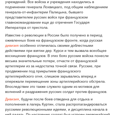
учреждений. Все войска и учреждения находились в
подчинении генерала Лохвицкаго, под общим наблюдением
генерала-от-инфантерии Палицына, бывшего
представителем русских войск при французском
главнокомандовании еще до отречения Государя
Императора от престола.
Известие о революции в России было получено в период
оживленных боев на французском фронте, когда русская
дивизия
особенно отличилась своими доблестными
действиями при взятии дер. Курси и тем вызвала всеобщее
восхищение французов. В этих боях русские войска понесли
весьма значительные потери, отчасти от французской
артиллерии из за недостатка точной связи. Русские, при
продвижении под прикрытием французского
артиллерийского огня, слишком зарывались вперед и
опережали перемещение зоны артиллерийского обстрела.
Впоследствии это также служило одним из мотивов для
волнений и раздражения русских солдат против французов.
Дивизия
, будучи после боев отведена для отдыха и
пополнения в лагерь Куртин, стала распропагандироваться
русскими революционными идеями, и дисциплина начала в
ней падать. По настоянию солдат был устроен первомайский