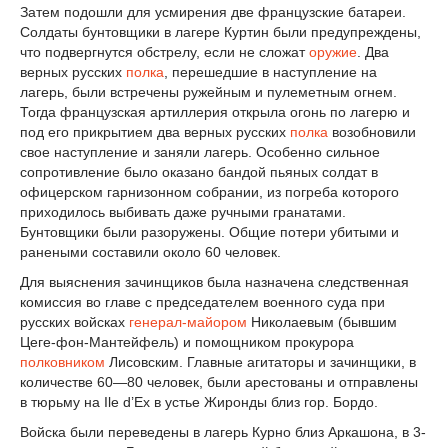
Затем подошли для усмирения две французские батареи.
Солдаты бунтовщики в лагере Куртин были предупреждены,
что подвергнутся обстрелу, если не сложат
оружие
. Два
верных русских
полка
, перешедшие в наступление на
лагерь, были встречены ружейным и пулеметным огнем.
Тогда французская артиллерия открыла огонь по лагерю и
под его прикрытием два верных русских
полка
возобновили
свое наступление и заняли лагерь. Особенно сильное
сопротивление было оказано бандой пьяных солдат в
офицерском гарнизонном собрании, из погреба которого
приходилось выбивать даже ручными гранатами.
Бунтовщики были разоружены. Общие потери убитыми и
ранеными составили около 60 человек.
Для выяснения зачинщиков была назначена следственная
комиссия во главе с председателем военного суда при
русских войсках
генерал-майором
Николаевым (бывшим
Цеге-фон-Мантейфель) и помощником прокурора
полковником
Лисовским. Главные агитаторы и зачинщики, в
количестве 60—80 человек, были арестованы и отправлены
в тюрьму на Ile d’Ex в устье Жиронды близ гор. Бордо.
Войска были переведены в лагерь Курно близ Аркашона, в 3-