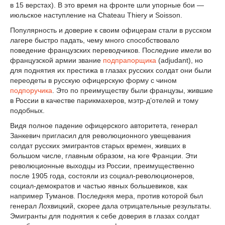
в 15 верстах). В это время на фронте шли упорные бои —
июльское наступление на Chateau Thiery и Soisson.
Популярность и доверие к своим офицерам стали в русском
лагере быстро падать, чему много способствовало
поведение французских переводчиков. Последние имели во
французской армии звание
подпрапорщика
(adjudant), но
для поднятия их престижа в глазах русских солдат они были
переодеты в русскую офицерскую форму с чином
подпоручика
. Это по преимуществу были французы, жившие
в России в качестве парикмахеров, мэтр-д’отелей и тому
подобных.
Видя полное падение офицерского авторитета, генерал
Занкевич пригласил для революционного увещевания
солдат русских эмигрантов старых времен, живших в
большом числе, главным образом, на юге Франции. Эти
революционные выходцы из России, преимущественно
после 1905 года, состояли из социал-революционеров,
социал-демократов и частью явных большевиков, как
например Туманов. Последняя мера, против которой был
генерал Лохвицкий, скорее дала отрицательные результаты.
Эмигранты для поднятия к себе доверия в глазах солдат