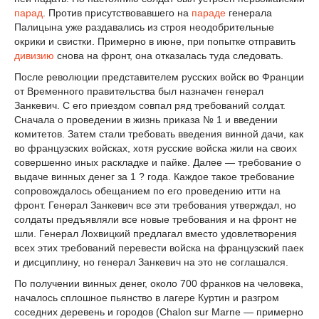
парад
. Против присутствовавшего на
параде
генерала
Палицына уже раздавались из строя неодобрительные
окрики и свистки. Примерно в июне, при попытке отправить
дивизию
снова на фронт, она отказалась туда следовать.
После революции представителем русских войск во Франции
от Временного правительства был назначен генерал
Занкевич. С его приездом совпал ряд требований солдат.
Сначала о проведении в жизнь приказа № 1 и введении
комитетов. Затем стали требовать введения винной дачи, как
во французских войсках, хотя русские войска жили на своих
совершенно иных раскладке и пайке. Далее — требование о
выдаче винных денег за 1 ? года. Каждое такое требование
сопровождалось обещанием по его проведению итти на
фронт. Генерал Занкевич все эти требования утверждал, но
солдаты предъявляли все новые требования и на фронт не
шли. Генерал Лохвицкий предлагал вместо удовлетворения
всех этих требований перевести войска на французский паек
и дисциплину, но генерал Занкевич на это не соглашался.
По получении винных денег, около 700 франков на человека,
началось сплошное пьянство в лагере Куртин и разгром
соседних деревень и городов (Chalon sur Marne — примерно