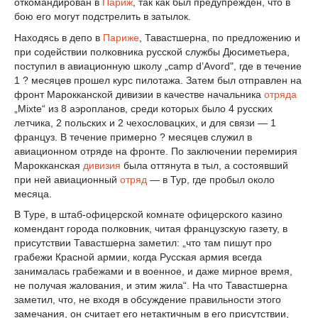
откомандирован в
Париж
, так как был предупрежден, что в
бою его могут подстрелить в затылок.
Находясь в депо в
Париже
, Тавастшерна, по предложению и
при содействии полковника русской службы Дюсиметьера,
поступил в авиационную школу „camp d’Avord", где в течение
1 ? месяцев прошел курс пилотажа. Затем был отправлен на
фронт Марокканской дивизии в качестве начальника
отряда
„Mixte“ из 8 аэропланов, среди которых было 4 русских
летчика, 2 польских и 2 чехословацких, и для связи — 1
француз. В течение примерно ? месяцев служил в
авиационном отряде на фронте. По заключении перемирия
Марокканская
дивизия
была оттянута в тыл, а состоявший
при ней авиационный
отряд
— в Тур, где пробыл около
месяца.
В Туре, в штаб-офицерской комнате офицерского казино
комендант города полковник, читая французскую газету, в
присутствии Тавастшерна заметил: „что там пишут про
грабежи Красной армии, когда Русская армия всегда
занималась грабежами и в военное, и даже мирное время,
не получая жалования, и этим жила“. На что Тавастшерна
заметил, что, не входя в обсуждение правильности этого
замечания, он считает его нетактичным в его присутствии,