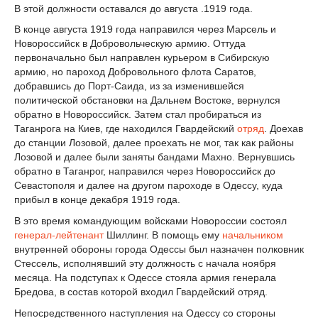
В этой должности оставался до августа .1919 года.
В конце августа 1919 года направился через Марсель и
Новороссийск в Добровольческую армию. Оттуда
первоначально был направлен курьером в Сибирскую
армию, но пароход Добровольного флота Саратов,
добравшись до Порт-Саида, из за изменившейся
политической обстановки на Дальнем Востоке, вернулся
обратно в Новороссийск. Затем стал пробираться из
Таганрога на Киев, где находился Гвардейский
отряд
. Доехав
до станции Лозовой, далее проехать не мог, так как районы
Лозовой и далее были заняты бандами Махно. Вернувшись
обратно в Таганрог, направился через Новороссийск до
Севастополя и далее на другом пароходе в Одессу, куда
прибыл в конце декабря 1919 года.
В это время командующим войсками Новороссии состоял
генерал-лейтенант
Шиллинг. В помощь ему
начальником
внутренней обороны города Одессы был назначен полковник
Стессель, исполнявший эту должность с начала ноября
месяца. На подступах к Одессе стояла армия генерала
Бредова, в состав которой входил Гвардейский отряд.
Непосредственного наступления на Одессу со стороны