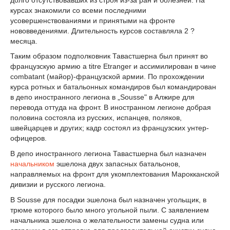
курсах знакомили со всеми последними
усовершенствованиями и принятыми на фронте
нововведениями. Длительность курсов составляла 2 ?
месяца.
Таким образом подполковник Тавастшерна был принят во
французскую армию a titre Etranger и ассимилирован в чине
combatant (майор)-французской армии. По прохождении
курса ротных и батальонных командиров был командирован
в депо иностранного легиона в „Sousse" в Алжире для
перевода оттуда на фронт. В иностранном легионе добрая
половина состояла из русских, испанцев, поляков,
швейцарцев и других; кадр состоял из французских унтер-
офицеров.
В депо иностранного легиона Тавастшерна был назначен
начальником
эшелона двух запасных батальонов,
направляемых на фронт для укомплектования Марокканской
дивизии и русского легиона.
В Sousse для посадки эшелона был назначен угольщик, в
трюме которого было много угольной пыли. С заявлением
начальника эшелона о желательности замены судна или