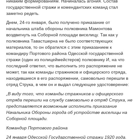
никаким формированиям. Начиналась агония. Состав
государственной стражи и комендантских команд стал
заметно редеть.
Днем, 24-го января, было получено приказание от
начальника штаба обороны полковника Мамонтова
воздвигнуть на Соборной площади виселицу. Так как у
полковника Тавастшерна не было соответствующих
материалов, то он обратился с этим приказанием к
командиру Портового района Одесской государственной
стражи (один из полицеймейстеров) полковнику И, на что
последний ответил, что выполнить это распоряжение не
может, так как команды стражников и офицерского отряда,
находившиеся в его распоряжении, самовольно перешли в
отряд Струка, в чем он и выдал следующее удостоверение:
„В виду того, что команды стражников и офицерского
отряда перешли на службу самовольно в отряд Струка, не
представляется возможным исполнить приказание
Начальника Обороны города об устройстве виселицы на
Соборной площади.
Командир Портового района
24 января Одесской Государственной стражи 1920 года.