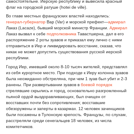
самостоятельнe. Йерскую республику и вывесила красный
флаг на городской ратуше (hotei de ville).
Во главе местных французских властей находились:
генерал-губернатор
Вар (Var) и морской префект—
адмирал
Лаказ (Lacaze), бывший морской министр Франции.
Адмирал
Лаказ вызвал к себе
подполковника
Тавастшерна, дал в его
распоряжение 2 роты зуавов и приказал ему лично с ними
отправиться в Иер и ликвидировать восстание, сказав, что
никак не может допустить существования русской иерской
республики.
Город Иер, имевший около 8-10 тысяч жителей, представлял
из себя курортное место. При подходе к Иеру колонна зуавов
была неожиданно обстреляна, при чем 1 зуав был убит и 2-3
ранены. При развертывании зуавов в
боевой порядок
стрелявшие скрылись и город, основательно разгромленный
пьяной ордой выздоравливающих, был очищен от
восставших почти без сопротивления; восставшие
обезоружены и заперты в казармах. 12 человек зачинщиков
были посажены в Тулонскую крепость. Французы, по слухам,
расстреляли среди сенегальцев 18 человек, из числа
комитетчиков.