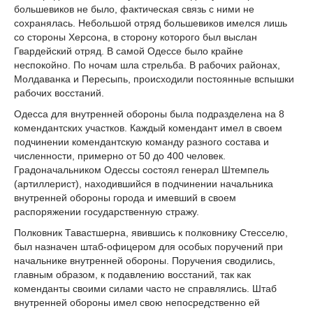
большевиков не было, фактическая связь с ними не
сохранялась. Небольшой отряд большевиков имелся лишь
со стороны Херсона, в сторону которого был выслан
Гвардейский отряд. В самой Одессе было крайне
неспокойно. По ночам шла стрельба. В рабочих районах,
Молдаванка и Пересыпь, происходили постоянные вспышки
рабочих восстаний.
Одесса для внутренней обороны была подразделена на 8
комендантских участков. Каждый комендант имел в своем
подчинении комендантскую команду разного состава и
численности, примерно от 50 до 400 человек.
Градоначальником Одессы состоял генерал Штемпель
(артиллерист), находившийся в подчинении начальника
внутренней обороны города и имевший в своем
распоряжении государственную стражу.
Полковник Тавастшерна, явившись к полковнику Стесселю,
был назначен штаб-офицером для особых поручений при
начальнике внутренней обороны. Поручения сводились,
главным образом, к подавлению восстаний, так как
коменданты своими силами часто не справлялись. Штаб
внутренней обороны имел свою непосредственно ей