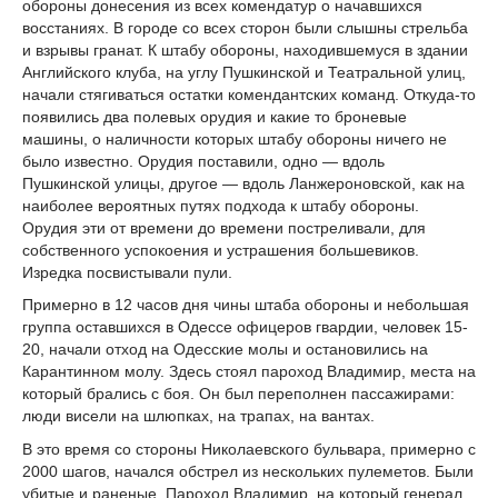
обороны донесения из всех комендатур о начавшихся
восстаниях. В городе со всех сторон были слышны стрельба
и взрывы гранат. К штабу обороны, находившемуся в здании
Английского клуба, на углу Пушкинской и Театральной улиц,
начали стягиваться остатки комендантских команд. Откуда-то
появились два полевых орудия и какие то броневые
машины, о наличности которых штабу обороны ничего не
было известно. Орудия поставили, одно — вдоль
Пушкинской улицы, другое — вдоль Ланжероновской, как на
наиболее вероятных путях подхода к штабу обороны.
Орудия эти от времени до времени постреливали, для
собственного успокоения и устрашения большевиков.
Изредка посвистывали пули.
Примерно в 12 часов дня чины штаба обороны и небольшая
группа оставшихся в Одессе офицеров гвардии, человек 15-
20, начали отход на Одесские молы и остановились на
Карантинном молу. Здесь стоял пароход Владимир, места на
который брались с боя. Он был переполнен пассажирами:
люди висели на шлюпках, на трапах, на вантах.
В это время со стороны Николаевского бульвара, примерно с
2000 шагов, начался обстрел из нескольких пулеметов. Были
убитые и раненые. Пароход Владимир, на который генерал