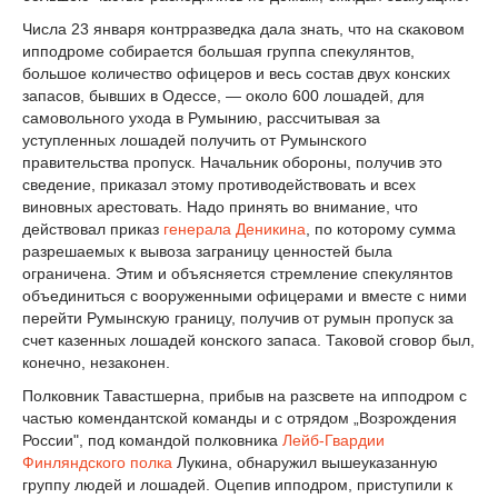
Числа 23 января контрразведка дала знать, что на скаковом
ипподроме собирается большая группа спекулянтов,
большое количество офицеров и весь состав двух конских
запасов, бывших в Одессе, — около 600 лошадей, для
самовольного ухода в Румынию, рассчитывая за
уступленных лошадей получить от Румынского
правительства пропуск. Начальник обороны, получив это
сведение, приказал этому противодействовать и всех
виновных арестовать. Надо принять во внимание, что
действовал приказ
генерала Деникина
, по которому сумма
разрешаемых к вывоза заграницу ценностей была
ограничена. Этим и объясняется стремление спекулянтов
объединиться с вооруженными офицерами и вместе с ними
перейти Румынскую границу, получив от румын пропуск за
счет казенных лошадей конского запаса. Таковой сговор был,
конечно, незаконен.
Полковник Тавастшерна, прибыв на разсвете на ипподром с
частью комендантской команды и с отрядом „Возрождения
России", под командой полковника
Лейб-Гвардии
Финляндского полка
Лукина, обнаружил вышеуказанную
группу людей и лошадей. Оцепив ипподром, приступили к