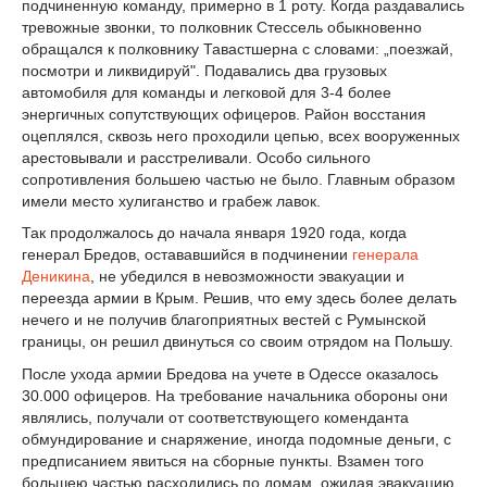
подчиненную команду, примерно в 1 роту. Когда раздавались
тревожные звонки, то полковник Стессель обыкновенно
обращался к полковнику Тавастшерна с словами: „поезжай,
посмотри и ликвидируй". Подавались два грузовых
автомобиля для команды и легковой для 3-4 более
энергичных сопутствующих офицеров. Район восстания
оцеплялся, сквозь него проходили цепью, всех вооруженных
арестовывали и расстреливали. Особо сильного
сопротивления большею частью не было. Главным образом
имели место хулиганство и грабеж лавок.
Так продолжалось до начала января 1920 года, когда
генерал Бредов, остававшийся в подчинении
генерала
Деникина
, не убедился в невозможности эвакуации и
переезда армии в Крым. Решив, что ему здесь более делать
нечего и не получив благоприятных вестей с Румынской
границы, он решил двинуться со своим отрядом на Польшу.
После ухода армии Бредова на учете в Одессе оказалось
30.000 офицеров. На требование начальника обороны они
являлись, получали от соответствующего коменданта
обмундирование и снаряжение, иногда подомные деньги, с
предписанием явиться на сборные пункты. Взамен того
большею частью расходились по домам, ожидая эвакуацию.