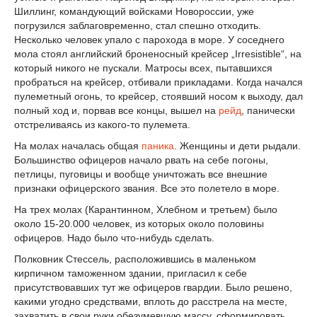
Шиллинг, командующий войсками Новороссии, уже
погрузился заблаговременно, стал спешно отходить.
Несколько человек упало с парохода в море. У соседнего
мола стоял английский броненосный крейсер „Irresistible“, на
который никого не пускали. Матросы всех, пытавшихся
пробраться на крейсер, отбивали прикладами. Когда начался
пулеметный огонь, то крейсер, стоявший носом к выходу, дал
полный ход и, порвав все концы, вышел на
рейд
, панически
отстреливаясь из какого-то пулемета.
На молах началась общая
паника
. Женщины и дети рыдали.
Большинство офицеров начало рвать на себе погоны,
петлицы, пуговицы и вообще уничтожать все внешние
признаки офицерского звания. Все это полетело в море.
На трех молах (Карантинном, Хлебном и третьем) было
около 15-20.000 человек, из которых около половины
офицеров. Надо было что-нибудь сделать.
Полковник Стессель, расположившись в маленьком
кирпичном таможенном здании, пригласил к себе
присутствовавших тут же офицеров гвардии. Было решено,
какими угодно средствами, вплоть до расстрела на месте,
захватить в свои руки обезумевшую массу, сформировать