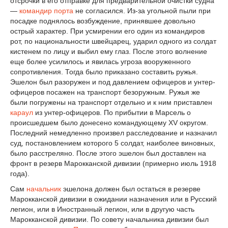
отсрочки в его отправке для предварительной очистки судна
—
командир порта
не согласился. Из-за угольной пыли при
посадке поднялось возбуждение, принявшее довольно
острый характер. При усмирении его один из командиров
рот, по национальности швейцарец, ударил одного из солдат
кистенем по лицу и выбил ему глаз. После этого волнение
еще более усилилось и явилась угроза вооруженного
сопротивления. Тогда было приказано составить ружья.
Эшелон был разоружен и под давлением офицеров и унтер-
офицеров посажен на транспорт безоружным. Ружья же
были погружены на транспорт отдельно и к ним приставлен
караул
из унтер-офицеров. По прибытии в Марсель о
происшедшем было донесено командующему XV округом.
Последний немедленно произвел расследование и назначил
суд, постановлением которого 5 солдат, наиболее виновных,
было расстреляно. После этого эшелон был доставлен на
фронт в резерв Марокканской дивизии (примерно июль 1918
года).
Сам
начальник
эшелона должен был остаться в резерве
Марокканской дивизии в ожидании назначения или в Русский
легион, или в Иностранный легион, или в другую часть
Марокканской дивизии. По совету начальника дивизии был