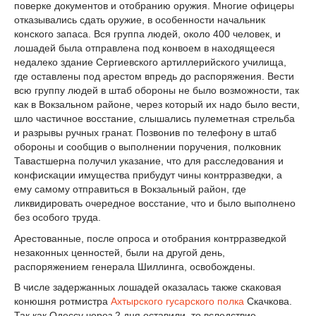
поверке документов и отобранию оружия. Многие офицеры
отказывались сдать оружие, в особенности начальник
конского запаса. Вся группа людей, около 400 человек, и
лошадей была отправлена под конвоем в находящееся
недалеко здание Сергиевского артиллерийского училища,
где оставлены под арестом впредь до распоряжения. Вести
всю группу людей в штаб обороны не было возможности, так
как в Вокзальном районе, через который их надо было вести,
шло частичное восстание, слышались пулеметная стрельба
и разрывы ручных гранат. Позвонив по телефону в штаб
обороны и сообщив о выполнении поручения, полковник
Тавастшерна получил указание, что для расследования и
конфискации имущества прибудут чины контрразведки, а
ему самому отправиться в Вокзальный район, где
ликвидировать очередное восстание, что и было выполнено
без особого труда.
Арестованные, после опроса и отобрания контрразведкой
незаконных ценностей, были на другой день,
распоряжением генерала Шиллинга, освобождены.
В числе задержанных лошадей оказалась также скаковая
конюшня ротмистра
Ахтырского гусарского полка
Скачкова.
Так как Одессу через 2 дня оставили, то вследствие