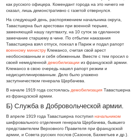
как русского офицера. Комендант города на это ничего не
сказал, лишь демонстративно с газетой отвернулся.
На следующий день, распоряжением начальника округа,
Тавастшерна был арестован при военной тюрьме,
заменяющей нашу гауптвахту, на 10 суток за сделанное
замечание старшему в чине. По отбытии наказания
Тавастшерна взял отпуск, поехал в Париж и подал рапорт
военному министру
Клемансо, считая свой арест
необоснованным и себя обиженным. Вместе с тем просил о
своей немедленной
демобилизации
из французской армии.
Клемансо в свою очередь нашел рапорт резким и
недисциплинированным. Дело было улажено
заступничеством генерала Щербачева.
В начале 1919 года состоялась
демобилизация
Тавастшерна
из французской армии.
Б) Служба в Добровольческой армии.
В апреле 1919 года Тавастшерна поступил
начальником
шифровального отделения генерала Щербачева, бывшего
представителем Верховного Правителя при французской
армии, и Совета русских послов (Сазонов, Бахметьев и др.).