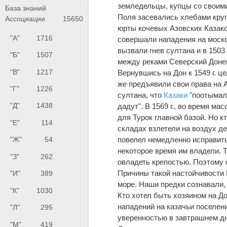
земледельцы, купцы со своим
База знаний
Поля засевались хлебами круг
Ассоциации
15650
юрты кочевых Азовских Казако
"А"
1716
совершали нападения на моско
вызвали гнев султана и в 1503
"Б"
1507
между реками Северский Донец
"В"
1217
Вернувшись на Дон к 1549 г. 
же предъявили свои права на А
"Г"
1226
султана, что
Казаки
"поотымали
"Д"
1438
дадут". В 1569 г., во время м
для Турок главной базой. Но кт
"Е"
114
складах взлетели на воздух д
повелел немедленно исправить
"Ж"
54
некоторое время им владели. Т
"З"
262
овладеть крепостью. Поэтому 
Причины такой настойчивости 
"И"
389
море. Наши предки сознавали,
"К"
1030
Кто хотел быть хозяином на Д
нападений на казачьи поселен
"Л"
295
уверенностью в завтрашнем дне
"М"
419