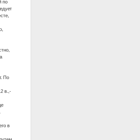
й по
ледует
сте,
о,
тно,
а
г. По
 в.,-
ще
.
его в
путем