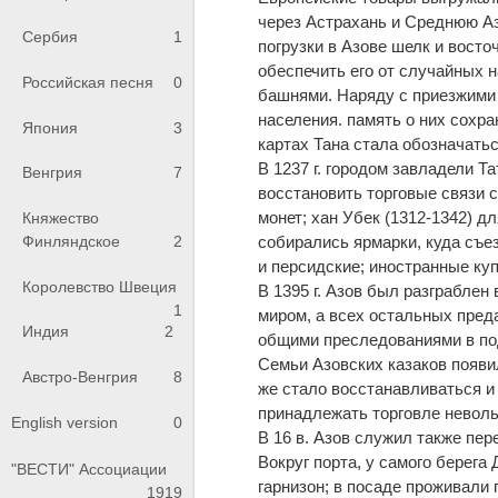
через Астрахань и Среднюю Аз
Сербия
1
погрузки в Азове шелк и восто
обеспечить его от случайных 
Российская песня
0
башнями. Наряду с приезжими
населения. память о них сохра
Япония
3
картах Тана стала обозначатьс
В 1237 г. городом завладели Т
Венгрия
7
восстановить торговые связи 
монет; хан Убек (1312-1342) д
Княжество
собирались ярмарки, куда съе
Финляндское
2
и персидские; иностранные куп
Королевство Швеция
В 1395 г. Азов был разграблен
1
миром, а всех остальных пред
Индия
2
общими преследованиями в под
Семьи Азовских казаков появили
Австро-Венгрия
8
же стало восстанавливаться и 
принадлежать торговле невол
English version
0
В 16 в. Азов служил также пе
Вокруг порта, у самого берега
"ВЕСТИ" Ассоциации
гарнизон; в посаде проживали
1919