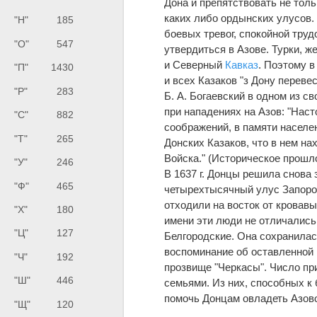
Дона и препятствовать не тол
каких либо ордынских улусов.
"Н"
185
боевых тревог, спокойной тру
"О"
547
утвердиться в Азове. Турки, же
и Северный
Кавказ
. Поэтому в
"П"
1430
и всех Казаков "з Дону перевес
"Р"
283
Б. А. Богаевский в одном из с
при нападениях на Азов: "Нас
"С"
882
соображений, в памяти населе
"Т"
265
Донских Казаков, что в нем н
Войска." (Историческое прошло
"У"
246
В 1637 г. Донцы решила снова
"Ф"
465
четырехтысячный улус Запорожц
отходили на восток от кровав
"Х"
180
имени эти люди не отличались
"Ц"
127
Белгородские. Она сохранилас
воспоминание об оставленной 
"Ч"
192
прозвище "Черкасы". Число пр
"Ш"
446
семьями. Из них, способных к
помочь Донцам овладеть Азов
"Щ"
120