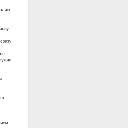
гались
 зону
 сразу
 не
служил
и
 в
нием