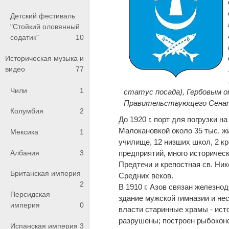
Детский фестиваль
"Стойкий оловянный
содатик"
10
Историческая музыка и
видео
77
Чили
1
статус посада), Гербовым 
Правительствующего Сена
Колумбия
2
До 1920 г. порт для погрузки 
Малокановкой около 35 тыс. ж
Мексика
1
училище, 12 низших школ, 2 
Албания
3
предприятий, много историческ
Предтечи и крепостная св. Ни
Британская империя
Средних веков.
2
В 1910 г. Азов связан железнод
Персидская
здание мужской гимназии и не
империя
0
власти старинные храмы - ист
разрушены; построен рыбокон
Испанская империя
3