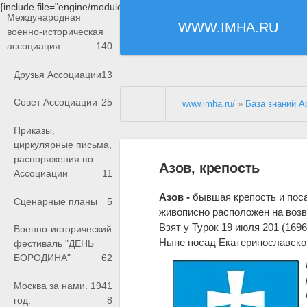
{include file="engine/modules/saperu/head.php"}
Международная
WWW.IMHA.RU
военно-историческая
ассоциация
140
Друзья Ассоциации
13
Совет Ассоциации
25
www.imha.ru/
»
База знаний А
Приказы,
циркулярные письма,
распоряжения по
Азов, крепость
Ассоциации
11
Азов
-
бывшая крепость и поса
Сценарные планы
5
живописно расположен на возв
Взят у Турок 19 июля 201 (1696)
Военно-исторический
Ныне посад Екатеринославской
фестиваль "ДЕНЬ
БОРОДИНА"
62
Москва за нами. 1941
год.
8