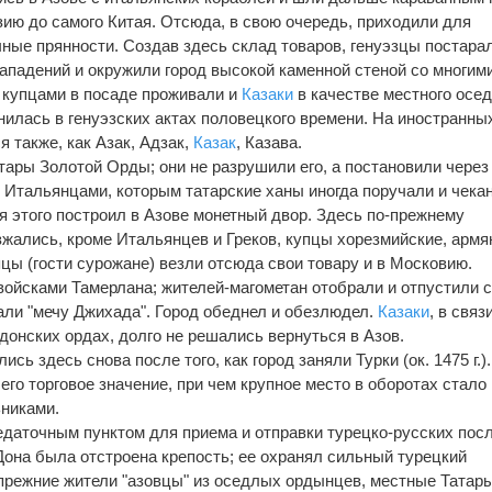
ию до самого Китая. Отсюда, в свою очередь, приходили для
чные прянности. Создав здесь склад товаров, генуэзцы постара
нападений и окружили город высокой каменной стеной со многим
 купцами в посаде проживали и
Казаки
в качестве местного осед
нилась в генуэзских актах половецкого времени. На иностранны
я также, как Азак, Адзак,
Казак
, Казава.
атары Золотой Орды; они не разрушили его, а постановили через
с Итальянцами, которым татарские ханы иногда поручали и чека
ля этого построил в Азове монетный двор. Здесь по-прежнему
зжались, кроме Итальянцев и Греков, купцы хорезмийские, армя
цы (гости сурожане) везли отсюда свои товару и в Московию.
 войсками Тамерлана; жителей-магометан отобрали и отпустили 
али "мечу Джихада". Город обеднел и обезлюдел.
Казаки
, в связ
онских ордах, долго не решались вернуться в Азов.
сь здесь снова после того, как город заняли Турки (ок. 1475 г.).
его торговое значение, при чем крупное место в оборотах стало
ьниками.
редаточным пунктом для приема и отправки турецко-русских посл
 Дона была отстроена крепость; ее охранял сильный турецкий
 прежние жители "азовцы" из оседлых ордынцев, местные Татары