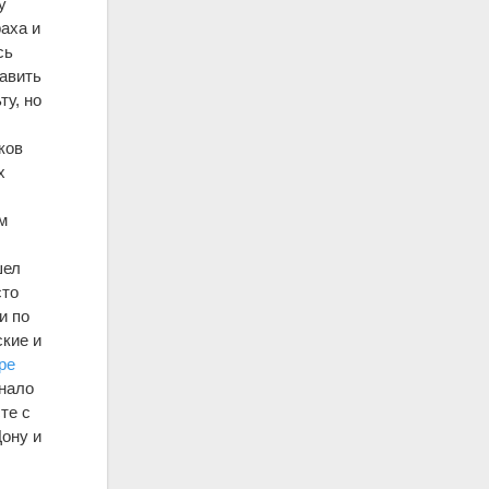
у
аха и
сь
тавить
ту, но
ков
х
м
шел
сто
и по
кие и
ре
инало
те с
Дону и