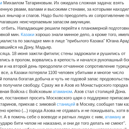
м
Михаилом Татариновым. Их ожидала сложная задача: взять
енную рвами, валами и высокими стенами, за которыми находи
ых янычар и спагов. Надо было преодолеть их сопротивление п
олагавших неисчерпаемым запасом амуниции.
 отбить. Нападающие решили перейти к планомерной подготовк
овкой мин.
Казаки
хорошо знали минное дело, а кроме того, имел
циалиста по закладке мин в лице "прибылого Казака" Югана Ара
авшийся на Дону, Мадьяр.
есяца. 18 июня зажгли фитили; стены задрожали и рушились от
лись в пролом, ворвались в крепость и начался рукопашный бо
 и на второй день преодолели отчаянное сопротивление турец
и все, а Казаки потеряли 1100 человек убитыми и многое число
й попала богатая добыча и чуть не годовой запас продовольств
в получили свободу. Сразу же в Азов из Монастырского городка
авная Войска с Войсковым
атаманом
. Азов стал столицей Дона.
ре, постановил просить Московского царя о поддержке припасам
таринов, приехав с зимовой
станицей
в Москву, сообщил там ка
но крепко (...) города Азова не отдавать и не покидывать, хотя 
т. А в помочь себе о воеводе и ратных людях с ним,
атаману
и
ударю бити челом не наказано, и они де того делать не смеют".