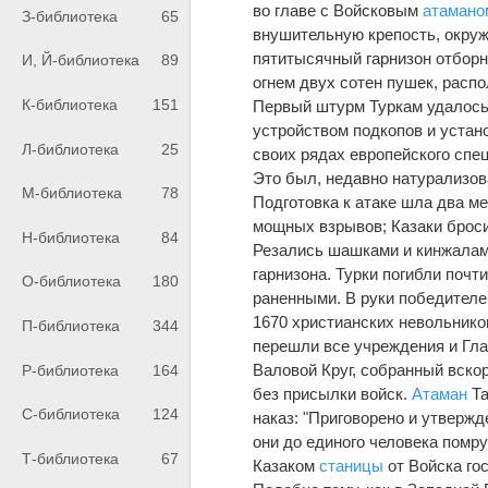
во главе с Войсковым
атамано
З-библиотека
65
внушительную крепость, окруж
пятитысячный гарнизон отборн
И, Й-библиотека
89
огнем двух сотен пушек, расп
К-библиотека
151
Первый штурм Туркам удалось
устройством подкопов и устан
Л-библиотека
25
своих рядах европейского спе
Это был, недавно натурализов
М-библиотека
78
Подготовка к атаке шла два м
мощных взрывов; Казаки броси
Н-библиотека
84
Резались шашками и кинжалами
гарнизона. Турки погибли почт
О-библиотека
180
раненными. В руки победителе
1670 христианских невольнико
П-библиотека
344
перешли все учреждения и Гл
Валовой Круг, собранный вско
Р-библиотека
164
без присылки войск.
Атаман
Та
С-библиотека
124
наказ: "Приговорено и утвержде
они до единого человека помру
Т-библиотека
67
Казаком
станицы
от Войска гос