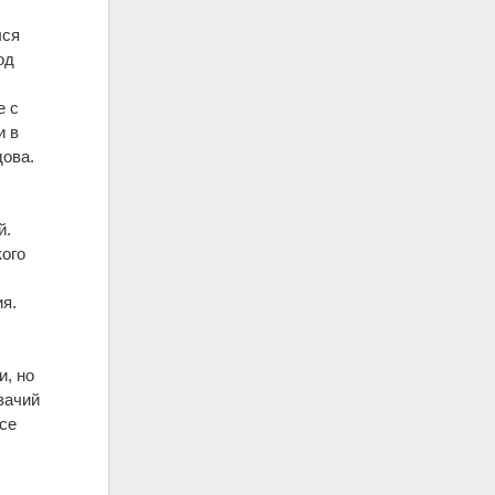
лся
од
е с
и в
дова.
й.
кого
ия.
и, но
зачий
все