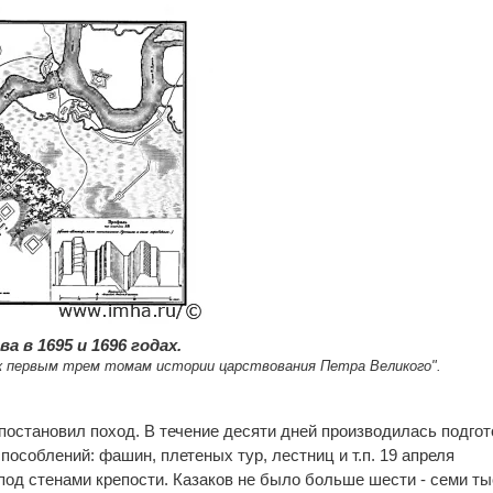
а в 1695 и 1696 годах.
 к первым трем томам истории царствования Петра Великого".
г постановил поход. В течение десяти дней производилась подгот
особлений: фашин, плетеных тур, лестниц и т.п. 19 апреля
од стенами крепости. Казаков не было больше шести - семи т