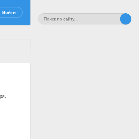
Войти
ря.