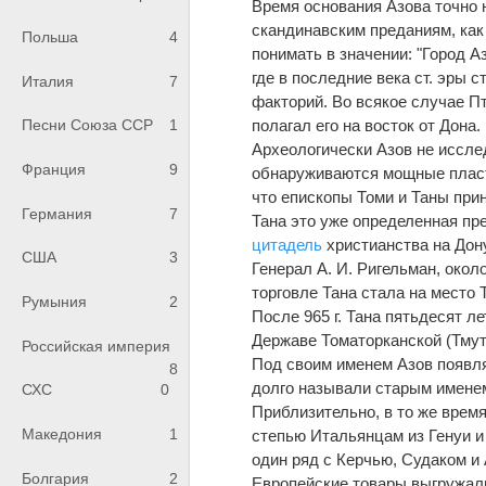
Время основания Азова точно н
скандинавским преданиям, как 
Польша
4
понимать в значении: "Город А
где в последние века ст. эры с
Италия
7
факторий. Во всякое случае П
полагал его на восток от Дона.
Песни Союза ССР
1
Археологически Азов не иссле
Франция
9
обнаруживаются мощные пласт
что епископы Томи и Таны прин
Германия
7
Тана это уже определенная пр
цитадель
христианства на Дону
США
3
Генерал А. И. Ригельман, около
торговле Тана стала на место Т
Румыния
2
После 965 г. Тана пятьдесят л
Державе Томаторканской (Тмут
Российская империя
Под своим именем Азов появляет
8
долго называли старым именем 
СХС
0
Приблизительно, в то же врем
Македония
1
степью Итальянцам из Генуи 
один ряд с Керчью, Судаком и
Болгария
2
Европейские товары выгружал