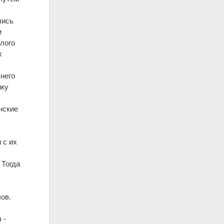
лись
и
лого
х
 него
нку
нские
с
и с их
 Тогда
ов.
 -