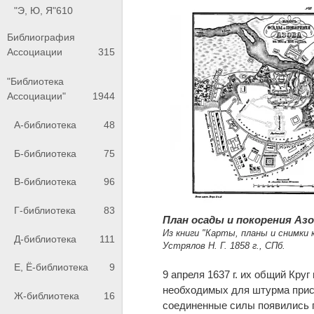
"Э, Ю, Я"
610
Библиография
Ассоциации
315
"Библиотека
Ассоциации"
1944
А-библиотека
48
Б-библиотека
75
В-библиотека
96
Г-библиотека
83
План осады и покорения Азов
Из книги "Карты, планы и снимки
Д-библиотека
111
Устрялов Н. Г. 1858 г., СПб.
Е, Ё-библиотека
9
9 апреля 1637 г. их общий Кру
необходимых для штурма присп
Ж-библиотека
16
соединенные силы появились п