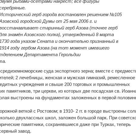
двумя рыбами-осетрами накрест; все фигуры
серебряные.
Исторический герб города востановлен решением №105
Азовской городской Думы от 25 мая 2006 г. и
восстанавливает старинный герб Азова (точнее герб
для знамён Азовского полка), утвержденный 8 марта
1730 года указом Сената и окончательно признанный в
1914 году гербом Азова (на тот момент имевшего
отделением Департамента Герольдии
та.
на средиземноморские суда экспортного зерна; вместе с предмес
ителей; 2 лечебницы, женская и мужская гимназий, ремесленное
кредитных учреждения и свыше 200 торговых и промышленных
их памятников, три церкви, из которых две посадская св. Иоанн
колая выстроены на фундаментах заложенных в первой половин
орожной веткой с Ростовом; в 1910- 2 гг. в городе выстроены со
сколько двуклассных школ, заложен большой парк. При советск
орические памятники, сохранявшиеся даже при Турках, теперь
сервный завод.