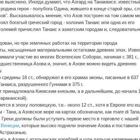
е выяснено. Иногда думают, что Азгард на Танаквисе. известны
родина героя - полубога Одина, жившего в конце старой эры, с
зов". Высказывалось мнение, что Азов построен на том самом ме
тоял богатый греческий город - колония Танаис или одна из его
толемей причислял Танаис к азиатским городам и, следовательн
дован, но при земляных работах на территории города
ы, насыщенные материальными остатками древних эпох. Извес
имали участие во многих Вселенских Соборах, начиная с 381 г., 
едшественница Азова и, значит, в Азове можно видеть древнею
.
 средины 18 ст., обнаружил в его храмах иконы, писанные в 637 
анаиса, разрушенного Гуннами в 375 г.
ет принадлежала Киевским князьям, а в дальнейшем, до начала 12
араканской).
ся в эпоху половецкую, т.е.- около 12 ст., хотя в Европе его е
- Тана, а Азовское море на картах обозначали, как mare di Tana
я Греки должны были уступить первое место в торговле с нашей
и
Венеции
, которые высоко подняли значение Азова и поставили 
 Астраханью.
ись в Азове с итальянских кораблей и шли дальше караванным 