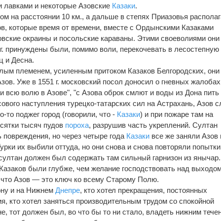
и лавками и некоторые Азовские
Казаки
.
ом на расстоянии 10 км., а дальше в степях Приазовья распола
в, которые время от времени, вместе с Ордынскими Казаками
вские окраины и посольские караваны. Этими своеволиями они
 г. принуждены были, помимо воли, перекочевать в лесостепную
 и Десна.
целым племенем, усиленным притоком Казаков Белгородских, они
зов. Уже в 1551 г. московский посол доносил о гневных жалобах
 всю волю в Азове", "с Азова оброк смлют и воды из Дона пить
ассового наступления турецко-татарских сил на Астрахань, Азов 
о-то поджег город (говорили, что -
Казаки
) и при пожаре там на
есятки тысяч пудов
пороха
, разрушив часть укреплений. Султан
 повреждения, но через четыре года
Казаки
все же заняли Азов 
урки их выбили оттуда, но они снова и снова повторяли попытки
султан должен был содержать там сильный гарнизон из янычар.
Казаков были глубже, чем желание господствовать над выходом
 что Азов — это ключ ко всему Старому Полю.
ону и на Нижнем
Днепре
, кто хотел прекращения, постоянных
ия, кто хотел заняться производительным трудом со спокойной
, тот должен был, во что бы то ни стало, владеть нижним тече