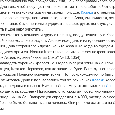
ько пребыванию там враждебных сил, но и переправам через рек
 Для того, чтобы осуществить вековые мечты о свободной от стр
довой и независимой жизни на своем Присуде,
Казаки
и стремили
, в свою очередь, понимали, что, потеряв Азов, им придется, ос
 их планах было не только удержать в своих руках донскую дель
ть и Дон реку очистить".
воих очерков указывает и другую причину, воодушевлявшую Каза
тойчивое желание овладеть Азовом исходило и из идеологически
ния Дона сохранялось предание, что Азов был когда то городом
аходился храм св. Иоанна Крестителя, считавшегося покровителе
е Азова, журнал "Казачий Союз" № 19, 1954).
 завладеть турецкой крепостью. Недавно перед этим на Дон при
ев, Казаков-Черкасов, как их звали на Руси. В те годы они ча
ых ужасов Польско-казачьей войны. По происхождению, по быту 
 от жителей Дона и пользовались той же речью, как
Казаки
Азорс
ь до недавна в говорах Нижнего Дона. Не угасало также на
Днеп
когда-то прародине - Приазовье, о котором им постоянно напом
ишедших на Дон Запорожцев определяют в 4.000, очевидно вмес
 бою не было больше тысячи человек. Они решили остаться на 
ом.