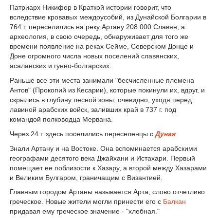
Патриарх Никифор в Краткой истории говорит, что
вследствие кровавых междоусобий, из Дунайской Болгарии в
764 г. переселились на реку Артану 208.000 Славян, а
археология, в свою очередь, обнаруживает для того же
времени появление на реках Сейме, Северском Донце и
Доне огромного числа новых поселений славянских,
асаланских и гунно-болгарских.
Раньше все эти места занимали "бесчисленные племена
Антов" (Прокопий из Кесарии), которые покинули их, вдруг, и
скрылись в глубину лесной зоны, очевидно, уходя перед
лавиной арабских войск, заливших край в 737 г. под
командой полководца Мервана.
Через 24 г. здесь поселились переселенцы с
Дуная
.
Знали Артану и на Востоке. Она вспоминается арабскими
географами десятого века Джайхани и Истахари. Первый
помещает ее поблизости к Хазару, а второй между Хазарами
и Великим Булгаром, граничащим с Византией.
Главным городом Артаны называется Арта, слово отчетливо
греческое. Новые жители могли принести его с
Балкан
придавая ему греческое значение - "хлебная."