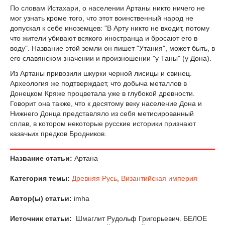
По словам Истахари, о населении Артаны никто ничего не
мог узнать кроме того, что этот воинственный народ не
допускал к себе иноземцев: "В Арту никто не входит, потому
что жители убивают всякого иностранца и бросают его в
воду". Название этой земли он пишет "Утания", может быть, в
его славянском значении и произношении "у Таны" (у Дона).
Из Артаны привозили шкурки черной лисицы и свинец.
Археология же подтверждает, что добыча металлов в
Донецком Кряже процветала уже в глубокой древности.
Говорит она также, что к десятому веку население Дона и
Нижнего Донца представляло из себя метисированный
сплав, в котором некоторые русские историки признают
казачьих предков Бродников.
Название статьи:
Артана
Категория темы:
Древняя Русь
,
Византийская империя
Автор(ы) статьи:
imha
Источник статьи:
Шмаглит Рудольф Григорьевич. БЕЛОЕ