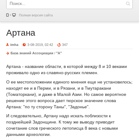
Полная версия сайта
Артана
imha
3-08-2019, 02:42
347
База знаний Ассоциации
/
"А"
Артана - название области, в которой между 8 и 10 веками
проживало одно из славяно-русских племен.
О ее местоположении единого мнения еще не установилось;
находят ее и в Перми, и в Рязани, и в Тмутаракани
(Томаторкани), и даже в Малой Азии. Но самое вероятное
решение этого вопроса дает тюрское значение слова
Артана: "по ту сторону Таны", "Задонье".
И следовательно, Артану надо искать поблизости к
позднейшей Задонщине. К тому же выводу приводит
сочетание слов греческого летописца 8 века с новыми
данными археологии.