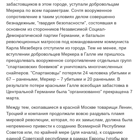
забастовщиков в этом городе, уступали добровольцам
Меркера по всем параметрам. Сочтя вооруженное
сопротивление в таким условиях делом совершенно
безнадежным, "гвардия безопасности", состоявшая в
основном из сторонников Независимой Социал-
Демократической партии Германии, и батальон
революционных матросов под командованием коммуниста
Карла Мезеберга отступили из города. Тем не менее, при
вступлении добровольцев Меркера в Галле им пришлось
преодолевать вооруженное сопротивление отдельных групп
"спартаковских боевиков" и уничтожать многочисленных
снайперов. "Спартаковцы" потеряли 24 человека убитыми и
67 – ранеными, Меркер – 7 убитыми и 20 ранеными. В
результате потери красными Галле всеобщая забастовка в
Центральной Германии была "организованно" прекращена 7
марта.
Между тем, окопавшиеся в красной Москве товарищи Ленин,
Троцкий и компания продолжали вовсю раздувать пламя
мировой революции, которая, по их замыслам, должна была
непременно привести к созданию Всемирной Республики
Советов или, по крайней мере (для начала), к созданию
единой Советской республики в рамках Европы (чтобы все