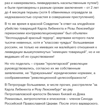
раз и намеревались ликвидировать насильственным путем!)
и были приговорены к разным срокам заключения – от 2 лет
до 4 месяцев тюрьмы (хотя 6 обвиняемых оправдали за
недоказанностью соучастия в совершении преступления).
В то же время в красной Совдепии "в ответ на злодейское
убийство товарищей Карла Либкнехта и Розы Люксембург
германскими контрреволюционерами" был объявлен
"беспощадный красный террор", жертвами которого пали
тысячи невинных, хотя и "классово чуждых" большевикам
россиян, не только не имевших ни малейшего отношения к
ликвидации вышеупомянутых "немецких товарищей", но и не
ведавших об их существовании!
Но что поделать – стражи "пролетарской" революции
руководствовались, согласно их же собственным
заявлениям, не "буржуазными" юридическими нормами, а
соображениями "революционной целесообразности".
В Петрограде большевики, в числе прочих, расстреляли "за
Карла Либкнехта и Розу Люксембург" во рву
Петропавловской крепости Великих Князей из Дома
Романовых, митрополитов и епископов – членов Синода
Российской Православной Церкви. После этого варварского,