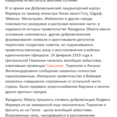
наверняка исчислялось многими сотнями.
В то время как Добровольческий ландъегерский корпус
Меркера по приказу министра Носке занял Готу, Одруф,
Эйзенах, Мюльгаузен, Мейнинген и другие города,
повсеместно разоружая и распуская воинские части, в
надежности которых правительство Фридриха Эберта имело
основание сомневаться, другие добровольческие
формирования снимали и арестовывали депутатов
тюрингских солдатских советов, не подчинившихся
правительственному указу о восстановлении в войсках
единоначалия офицеров. 24 февраля 1919 года в
Центральной Германии началась всеобщая забастовка,
охватившая провинции
Саксонию
, Тюрингию и Ангальт.
Железнодорожное сообщение оказалось полностью
парализованным. Имперское правительство в Веймаре
оказалось совершенно отрезанным от остальной части
страны. Было прервано энергоснабжение Берлина и многих
других крупных городов.
Фридриху Эберту пришлось отозвать добровольцев Людвига
Меркера из не замиренной еще окончательно Тюрингии и
бросить их на Галле - центр всеобщей забастовки.
Вооруженные силы, находившиеся в распоряжении