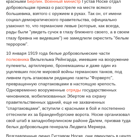
красными
Берлин
.
Военный министр
Густав Носке отдал
добровольцам приказ о расстреле на месте всякого
большевика, взятого с оружием в руках. Так он, от имени
социал-демократического правительства, официально
узаконил то, что германские левые (которые, как всегда,
рады были "увидеть сучок в глазу ближнего своего, а в своем
глазу бревна не видевшие") не замедлили окрестить "белым
террором".
10 января 1919 года белые добровольческие части
полковника
Вильгельма Рейнгарда, имевшие на вооружение
пулеметы, артиллерию, бронемашины и даже один из
уцелевших после мировой войны германских танков, под
ливнем пуль атаковали редакцию газеты "Форвертс",
превращенную спартаковцами в настоящую крепость.
Одновременно вооруженные
отряды
государственных
чиновников, мобилизованных Эбертом на охрану
правительственных зданий, еще не захваченных
"спартаковцами", вступили с красными в бой и постепенно
оттеснили их за Бранденбургские ворота. Носке организовал
свой штаб в западноберлинском районе Далем, призвав туда
белых добровольцев генерала Людвига Меркера.
Возглавленные лично Густавом Носке, они двинулись в центр