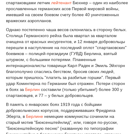
спартаковцами летчик
лейтенант
Бюхнер – один из наиболее
прославленных германских асов Первой мировой войны,
имевший на своем боевом счету более 40 уничтоженных
вражеских аэропланов.
Однако постепенно чаша весов склонилась в сторону белых.
Столица Германского рейха была квартал за кварталом
очищена от красных инсургентов, и 12 января добровольцы
перешли в наступление на последний оплот "спартаковских"
боевиков – полицей-президиум (ГУВД) Берлина, взятый
штурмом, с большими потерями. Пламенные
интернационалисты товарищи Карл Радек и Эмиль Эйхгорн
благополучно спаслись бегством, бросив своих людей,
которым пришлось "платить за разбитые горшки". Первый
удар Коминтерна по Германии был отражен. Потери сторон
в боях за
Берлин
составили (только убитыми!) более 300 у
спартаковцев, и 77 – у белых добровольцев.
В память о январских боях 1919 года с бойцами
добровольческих корпусов, поддерживавших Фридриха
Эберта, в
Берлине
немецкие коммунисты сочинили на
старый мотив "Бюксенштейнлид", или, говоря по-русски,
"Бюксенштейнскую песню" (названную по типографии