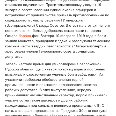
отказался подчиниться Правительственному указу от 19
января о восстановлении единоначалия офицеров и
потребовал от правительства признать противоположные по
содержанию и смыслу решения I Имперского
(Всегерманского) Съезда Советов. В ответ на этот акт явного
неповиновения белые добровольческие части генерала
Оскара
барона
фон Ваттера 10 февраля 1919 года с боем
заняли Мюнстер, принудили к сдаче и разоружили тамошние
красные части "гвардии безопасности" ("Зихерхайтсвер") и
арестовали членов Генерального совета солдатских
депутатов.
Теперь настало время для умиротворения беспокойной
Рурской области, где с января по конец апреля постоянно
вспыхивали ожесточенные уличные бои и забастовки. Их
участники требовали обобществления горной
промышленности и признания полновластия советов
рабочих депутатов. В этих выступлениях, нередко
принимавших насильственный характер, порою принимали
участие сотни тысяч шахтеров и других рабочих,
находившихся под сильным влиянием пропаганды КПГ. С
начала февраля правительство Фридриха Эберта все туже
стягивало вокруг Рурской области кольцо добровольческих