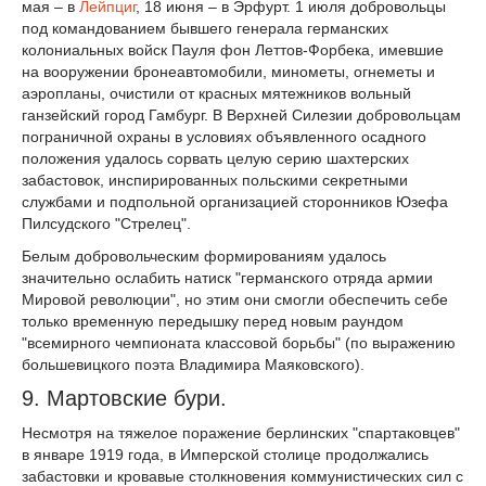
мая – в
Лейпциг
, 18 июня – в Эрфурт. 1 июля добровольцы
под командованием бывшего генерала германских
колониальных войск Пауля фон Леттов-Форбека, имевшие
на вооружении бронеавтомобили, минометы, огнеметы и
аэропланы, очистили от красных мятежников вольный
ганзейский город Гамбург. В Верхней Силезии добровольцам
пограничной охраны в условиях объявленного осадного
положения удалось сорвать целую серию шахтерских
забастовок, инспирированных польскими секретными
службами и подпольной организацией сторонников Юзефа
Пилсудского "Стрелец".
Белым добровольческим формированиям удалось
значительно ослабить натиск "германского отряда армии
Мировой революции", но этим они смогли обеспечить себе
только временную передышку перед новым раундом
"всемирного чемпионата классовой борьбы" (по выражению
большевицкого поэта Владимира Маяковского).
9. Мартовские бури.
Несмотря на тяжелое поражение берлинских "спартаковцев"
в январе 1919 года, в Имперской столице продолжались
забастовки и кровавые столкновения коммунистических сил с