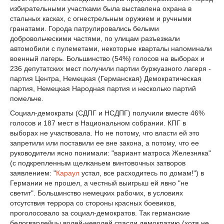
избирательными участками была выставлена охрана в
стальных касках, с огнестрельным оружием и ручными
гранатами. Города патрулировались белыми
добровольческими частями, по улицам разъезжали
автомобили с пулеметами, некоторые кварталы напоминали
военный лагерь. Большинство (54%) голосов на выборах и
236 депутатских мест получили партии буржуазного лагеря -
партия Центра, Немецкая (Германская) Демократическая
партия, Немецкая Народная партия и несколько партий
помельче.
Социал-демократы (СДПГ и НСДПГ) получили вместе 46%
голосов и 187 мест в Национальном собрании. КПГ в
выборах не участвовала. Но не потому, что власти ей это
запретили или поставили ее вне закона, а потому, что ее
руководители ясно понимали: "вариант матроса Железняка"
(с подкрепленным щелканьем винтовочных затворов
заявлением: "
Караул
устал, все расходитесь по домам!") в
Германии не прошел, а честный выигрыш ей явно "не
светит". Большинство немецких рабочих, в условиях
отсутствия террора со стороны красных боевиков,
проголосовало за социал-демократов. Так германские
белогвардейцы волей-неволей спасли демократию (хотя не