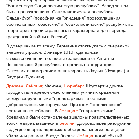
"Бременскую Социалистическую республику". Вслед за тем
была провозглашена "Социалистическая республика
Ольденбург" (подобная же "эпидемия" провозглашения
бесчисленных "советских" и "социалистических" республик на
территории одной страны была характерна и для периода
гражданской войны в России!).
В довершение ко всему, Германия столкнулась с очередной
внешней угрозой. В январе 1919 года войска
свежеиспеченной, полностью зависимой от Антанты
Чехословацкой республики вторглись на территорию
Саксонии с намерением аннексировать Лаузиц (Лузацию) и
Баутцен (Будичин).
Дрезден
,
Лейпциг
, Мюнхен,
Нюрнберг
, Штутгарт и другие
города стали ареной ожесточенных уличных сражений
между вооруженными "пролетариями" и белыми
добровольческими корпусами. При этом "стрелка весов"
постоянно колебалась. В
Лейпциге
"спартаковскими"
боевиками были остановлены эшелоны правительственных
войск, направлявшиеся в
Берлин
. Добровольцев разоружили
под угрозой артиллерийского обстрела, многих офицеров
убили или ранили. В ходе боев за
Лейпциг
погиб сбитый