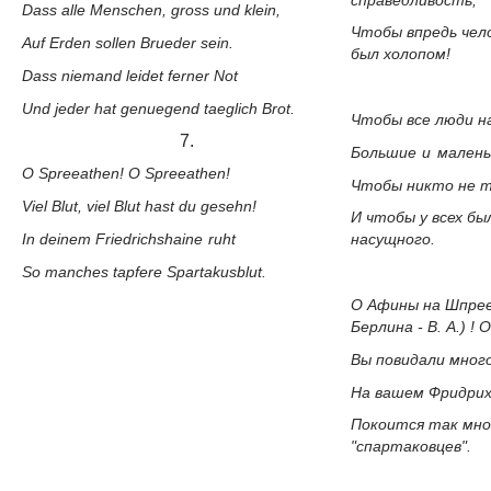
Dass alle Menschen, gross und klein,
Чтобы впредь чел
Auf Erden sollen Brueder sein.
был холопом!
Dass niemand leidet ferner Not
Und jeder hat genuegend taeglich Brot.
Чтобы все люди н
7.
Большие и малень
O Spreeathen! O Spreeathen!
Чтобы никто не т
Viel Blut, viel Blut hast du gesehn!
И чтобы у всех б
In deinem
Friedrichshaine ruht
насущного.
So manches tapfere Spartakusblut.
О Афины на Шпрее
Берлина - В. А.) !
Вы повидали много
На вашем Фридрих
Покоится так мно
"спартаковцев".