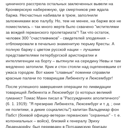
циничного расстрела остальных заключенных вывели на
Кронверкскую набережную, где смертников уже ждала
баржа. Несчастных набивали в трюм, заполнили
заложниками всю палубу. Но, тем не менее, на барже все не
поместились – так много жертв было схвачено "мстителями
за вождей германского пролетариата"! Так что остаток,
человек 300 "счастливчиков" - свидетелей злодеяния –
отблокировали в печально знаменитую тюрьму Кресты. А
полную баржу с цветом русской нации – лучшими
представителями петербургской аристократии и
интеллигенции на борту – вытянули на середину Невы и там
медленно затопили. Крик и стон стояли над оцепеневшим от
ужаса городом. Вот какие "славные" поминки справили
красные палачи по товарищам Либкнехту и Люксембург!
После успешного завершения операции по ликвидации
товарищей Либкнехта и Люксембург (о которых великий
гуманист Томас Манн писал в "Рассуждениях аполитичного"
(6. 1. 1919): "Я презираю Либкнехта, Люксембург и т. д. ; они
не политики, а дикие социалисты") капитан Вальдемар фон
Пабст (боевой офицер-ветеран германских "охранных" - т. е.
колониальных – войск), близкий к генералу Эриху
Людендорфу, был переведен в Потсдамскую бригаду