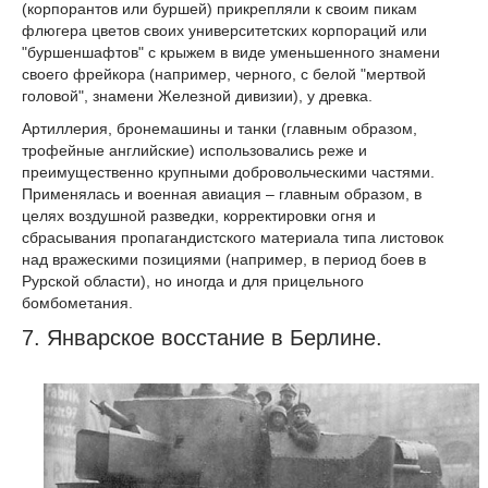
(корпорантов или буршей) прикрепляли к своим пикам
флюгера цветов своих университетских корпораций или
"буршеншафтов" с крыжем в виде уменьшенного знамени
своего фрейкора (например, черного, с белой "мертвой
головой", знамени Железной дивизии), у древка.
Артиллерия, бронемашины и танки (главным образом,
трофейные английские) использовались реже и
преимущественно крупными добровольческими частями.
Применялась и военная авиация – главным образом, в
целях воздушной разведки, корректировки огня и
сбрасывания пропагандистского материала типа листовок
над вражескими позициями (например, в период боев в
Рурской области), но иногда и для прицельного
бомбометания.
7. Январское восстание в Берлине.