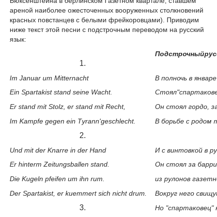
Бюксенштейна в берлинском Газетном квартале, ставшем
ареной наиболее ожесточенных вооруженных столкновений
красных повстанцев с белыми фрейкоровцами). Приводим
ниже текст этой песни с подстрочным переводом на русский
язык:
Подстрочныйрус
1.
Im Januar um Mitternacht
В полночь в январе
Ein Spartakist stand seine Wacht.
Стоял"спартакове
Er stand mit Stolz, er stand mit Recht,
Он стоял гордо, з
Im Kampfe gegen ein Tуrann'geschlecht.
В борьбе с родом 
2.
Und mit der Knarre in der Hand
И с винтовкой в р
Er hinterm Zeitungsballen stand.
Он стоял за барр
Die Kugeln pfeifen um ihn rum.
из рулонов газетн
Der Spartakist, er kuemmert sich nicht drum.
Вокруг него свищу
3.
Но "спартаковец"