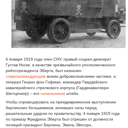
6 января 1919 года член СНУ, правый социал-демократ
Густав Носке, в качестве чрезвычайного уполномоченного
рейхспрезидента Эберта, был назначен
главнокомандующим
всеми добровольческими частями, а
генерал Генрих фон Гофман, командир Гвардейского
кавалерийского стрелкового корпуса (Гардекаваллери-
Шютценкор) – его
начальником
штаба.
Чтобы спровоцировать на преждевременное выступление
берлинских большевиков, копивших силы перед
решительным ударом по правительству, 4 января 1919 года
по приказу Фридриха Эберта был отрешен от должности
полицей-президент Берлина, Эмиль Эйхгорн,