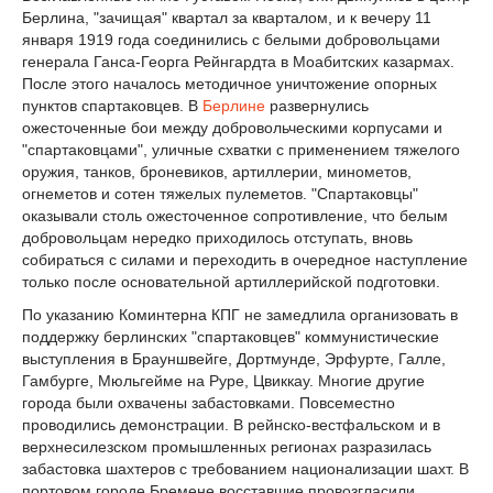
Берлина, "зачищая" квартал за кварталом, и к вечеру 11
января 1919 года соединились с белыми добровольцами
генерала Ганса-Георга Рейнгардта в Моабитских казармах.
После этого началось методичное уничтожение опорных
пунктов спартаковцев. В
Берлине
развернулись
ожесточенные бои между добровольческими корпусами и
"спартаковцами", уличные схватки с применением тяжелого
оружия, танков, броневиков, артиллерии, минометов,
огнеметов и сотен тяжелых пулеметов. "Спартаковцы"
оказывали столь ожесточенное сопротивление, что белым
добровольцам нередко приходилось отступать, вновь
собираться с силами и переходить в очередное наступление
только после основательной артиллерийской подготовки.
По указанию Коминтерна КПГ не замедлила организовать в
поддержку берлинских "спартаковцев" коммунистические
выступления в Брауншвейге, Дортмунде, Эрфурте, Галле,
Гамбурге, Мюльгейме на Руре, Цвиккау. Многие другие
города были охвачены забастовками. Повсеместно
проводились демонстрации. В рейнско-вестфальском и в
верхнесилезском промышленных регионах разразилась
забастовка шахтеров с требованием национализации шахт. В
портовом городе Бремене восставшие провозгласили