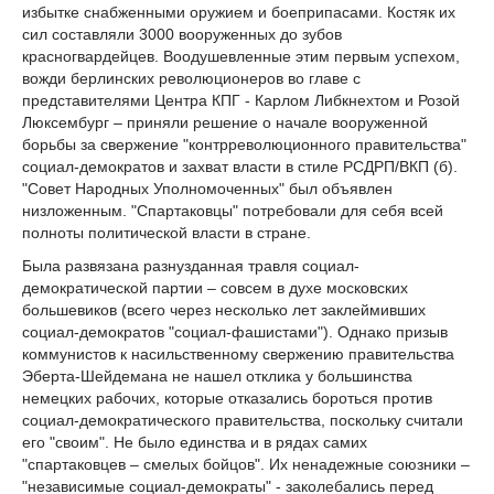
избытке снабженными оружием и боеприпасами. Костяк их
сил составляли 3000 вооруженных до зубов
красногвардейцев. Воодушевленные этим первым успехом,
вожди берлинских революционеров во главе с
представителями Центра КПГ - Карлом Либкнехтом и Розой
Люксембург – приняли решение о начале вооруженной
борьбы за свержение "контрреволюционного правительства"
социал-демократов и захват власти в стиле РСДРП/ВКП (б).
"Совет Народных Уполномоченных" был объявлен
низложенным. "Спартаковцы" потребовали для себя всей
полноты политической власти в стране.
Была развязана разнузданная травля социал-
демократической партии – совсем в духе московских
большевиков (всего через несколько лет заклеймивших
социал-демократов "социал-фашистами"). Однако призыв
коммунистов к насильственному свержению правительства
Эберта-Шейдемана не нашел отклика у большинства
немецких рабочих, которые отказались бороться против
социал-демократического правительства, поскольку считали
его "своим". Не было единства и в рядах самих
"спартаковцев – смелых бойцов". Их ненадежные союзники –
"независимые социал-демократы" - заколебались перед