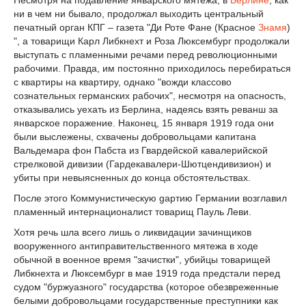
ни в чем ни бывало, продолжал выходить центральный
печатный орган КПГ – газета "Ди Роте Фане (Красное
Знамя
)
", а товарищи Карл Либкнехт и Роза Люксембург продолжали
выступать с пламенными речами перед революционными
рабочими. Правда, им постоянно приходилось перебираться
с квартиры на квартиру, однако "вожди классово
сознательных германских рабочих", несмотря на опасность,
отказывались уехать из Берлина, надеясь взять реванш за
январское поражение. Наконец, 15 января 1919 года они
были выслежены, схвачены добровольцами капитана
Вальдемара фон Пабста из Гвардейской кавалерийской
стрелковой дивизии (Гардекавалери-Шютцендивизион) и
убиты при невыясненных до конца обстоятельствах.
После этого Коммунистическую gартию Германии возглавил
пламенный интернационалист товарищ Пауль Леви.
Хотя речь шла всего лишь о ликвидации зачинщиков
вооруженного антиправительственного мятежа в ходе
обычной в военное время "зачистки", убийцы товарищей
Либкнехта и Люксембург в мае 1919 года предстали перед
судом "буржуазного" государства (которое обезвреженные
белыми добровольцами государственные преступники как