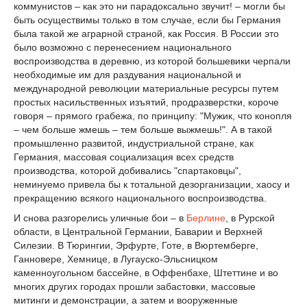
коммунистов – как это ни парадоксально звучит! – могли бы
быть осуществимы только в том случае, если бы Германия
была такой же аграрной страной, как Россия. В России это
было возможно с перенесением национального
воспроизводства в деревню, из которой большевики черпали
необходимые им для раздувания национальной и
международной революции материальные ресурсы путем
простых насильственных изъятий, продразверстки, короче
говоря – прямого грабежа, по принципу: "Мужик, что конопля
– чем больше жмешь – тем больше выжмешь!". А в такой
промышленно развитой, индустриальной стране, как
Германия, массовая социализация всех средств
производства, которой добивались "спартаковцы",
неминуемо привела бы к тотальной дезорганизации, хаосу и
прекращению всякого национального воспроизводства.
И снова разгорелись уличные бои – в
Берлине
, в Рурской
области, в Центральной Германии, Баварии и Верхней
Силезии. В Тюрингии, Эрфурте, Готе, в Вюртемберге,
Ганновере, Хемнице, в Лугауско-Эльсницком
каменноугольном бассейне, в Оффенбахе, Штеттине и во
многих других городах прошли забастовки, массовые
митинги и демонстрации, а затем и вооруженные