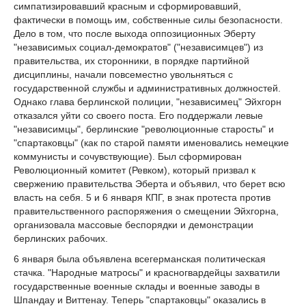
симпатизировавший красным и сформировавший,
фактически в помощь им, собственные силы безопасности.
Дело в том, что после выхода оппозиционных Эберту
"независимых социал-демократов" ("независимцев") из
правительства, их сторонники, в порядке партийной
дисциплины, начали повсеместно увольняться с
государственной службы и административных должностей.
Однако глава берлинской полиции, "независимец" Эйхгорн
отказался уйти со своего поста. Его поддержали левые
"независимцы", берлинские "революционные старосты" и
"спартаковцы" (как по старой памяти именовались немецкие
коммунисты и сочувствующие). Был сформирован
Революционный комитет (Ревком), который призвал к
свержению правительства Эберта и объявил, что берет всю
власть на себя. 5 и 6 января КПГ, в знак протеста против
правительственного распоряжения о смещении Эйхгорна,
организовала массовые беспорядки и демонстрации
берлинских рабочих.
6 января была объявлена всегерманская политическая
стачка. "Народные матросы" и красногвардейцы захватили
государственные военные склады и военные заводы в
Шпандау и Виттенау. Теперь "спартаковцы" оказались в