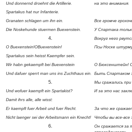
Und donnernd droehnt die Artillerie.
на это внимания.
Spartakus hat nur Infanterie.
Granaten schlagen um ihn ein.
Все громче грохо
Die Noskehunde stuermen Bueхenstein.
У Спартака тольк
4.
Вокруг него рвутс
O Bueхenstein!ОBueхenstein!
Псы Носке штурм
Spartakus sein heisst Kаempfer sein.
Wir habn gekaempft bei Bueхenstein
О Бюксенштейн! 
Und dafuer sperrt man uns ins Zuchthaus ein.
Быть Спартаком 
5.
Мы сражались при
Und wofuer kaempft ein Spartakist?
И за это нас зак
Damit ihrs alle, alle wisst:
Er kaempft fuer Arbeit und fuer Recht.
За что же сражае
Nicht laenger sei der Arbeitsmann ein Knecht!
Чтобы вы все-все 
6.
Он сражается за т
справедливость,