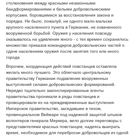
столкновения между красными незаконными
бандформированиями и белыми добровольческими
корпусами, боровшимися за восстановления закона и
порядка. Не было, пожалуй, ни одного мало-мальски
крупного населенного пункта в Германии, не охваченного
вооруженной борьбой. Оружия у населения повсюду
оказывалось на удивление много - с тех времен сохранилось
множество приказов командиров добровольческих частей о
сдаче населением оружия после занятия того или иного
города.
Впрочем, координация действий повстанцев оставляла
желать много лучшего. Это облегчало центральному
правительству Германии подавление вооруженных
выступлений силами добровольческих формирований.
Нередко тщательно законспирированные агенты
правительства проникали в ряды повстанцев и
провоцировали их на преждевременные выступления.
Имперское правительство, заседавшее в тихом,
провинциальном Веймаре под надежной защитой штыков
волонтеров генерала Меркера, вело долгие переговоры с
представителями красных повстанцев, надеясь выиграть
время, необходимое для переброски добровольцев из одной