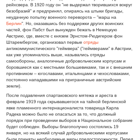
рейхсвера. В 1920 году он "не выдержал творившихся вокруг
безобразий" и предпринял, опираясь на штыки бригады,
неудачную попытку военного переворота – "марш на
Берлин
". Но, оказавшись без поддержки других воинских
частей, фон Пабст был вынужден бежать в Немецкую
Австрию, где, вместе с князем Эрнстом-Рюдигером фон
Штарембергом, организовал первые
отряды
антикоммунистического "геймвера" ("геймверами" в Австрии,
как уже упоминалось выше, назывались отряды
самообороны, аналогичные добровольческим корпусам и
боровшиеся как с местными большевиками, так и с внешним
противником – югославами, итальянцами и чехословаками,
постоянно нападавшими на приграничные австрийские
земли).
После подавления спартаковского мятежа и ареста в
феврале 1919 года скрывавшегося на тайной берлинской
явке пламенного интернационалиста товарища Карла
Радека можно было не опасаться за то, что должный
порядок при проведении выборов в Национальное собрание
будет соблюден. Выборы благополучно состоялись 19
января, но на всякий случай добровольческими корпусами
были приняты необходимые меры предосторожности. Перед