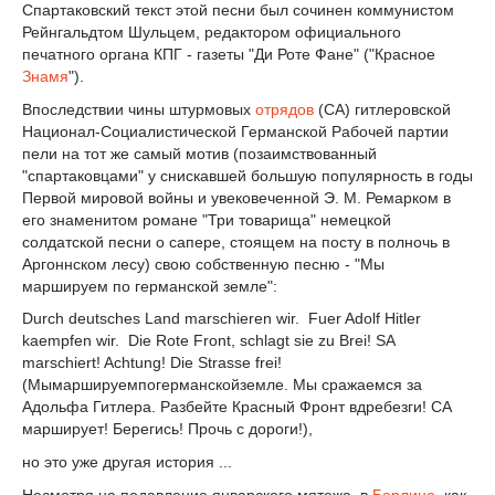
Спартаковский текст этой песни был сочинен коммунистом
Рейнгальдтом Шульцем, редактором официального
печатного органа КПГ - газеты "Ди Роте Фане" ("Красное
Знамя
").
Впоследствии чины штурмовых
отрядов
(СА) гитлеровской
Национал-Социалистической Германской Рабочей партии
пели на тот же самый мотив (позаимствованный
"спартаковцами" у снискавшей большую популярность в годы
Первой мировой войны и увековеченной Э. М. Ремарком в
его знаменитом романе "Три товарища" немецкой
солдатской песни о сапере, стоящем на посту в полночь в
Аргоннском лесу) свою собственную песню - "Мы
маршируем по германской земле":
Durch deutsches Land marschieren wir. Fuer Adolf Hitler
kaempfen wir. Die Rote Front, schlagt sie zu Brei! SA
marschiert! Achtung! Die Strasse frei!
(Мымаршируемпогерманскойземле. Мы сражаемся за
Адольфа Гитлера. Разбейте Красный Фронт вдребезги! СА
марширует! Берегись! Прочь с дороги!),
но это уже другая история ...
Несмотря на подавление январского мятежа, в
Берлине
, как