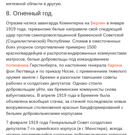
мятежной области в другую.
8. Огненный год.
Отразив натиск авангарда Коминтерна на
Берлин
в январе
1919 года, германские белые направили свой следующий
удар против самопровозглашенной Бременской Советской
(Социалистической) Республики. Сломив в ожесточенных
боях упорное сопротивление примерно 1500
красногвардейцев и распропагандированных коммунистами
матросов, белые добровольцы под командованием
полковника
Герстенберга, по настоянию генерала
барона
фон Люттвица и по приказу Носке, с применением тяжелого
оружия заняли г. Бремен и разогнали тамошние советы
рабочих и солдатских депутатов. Однако стоило
добровольцам уйти, как бременские коммунисты снова
взбунтовались. В апреле 1919 года в Бремене была
объявлена всеобщая стачка; за стачкой последовали новые
вооруженные столкновения красных бандформирований с
белыми добровольческими корпусами.
7 февраля 1919 года Генеральный Совет солдатских
депутатов 7-го армейского корпуса (в г. Мюнстере), всегда
упорно противившийся созданию добровольческих корпусов,