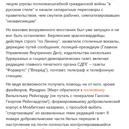
лицом угрозы полномасштабной гражданской войны "в
русском стиле" и начали сепаратные переговоры с
правительством, чем смутили рабочих, симпатизировавших
"независимцам".
Но маховик вооруженного восстания был уже запущен и не
мог быть остановлен. Берлинские красногвардейцы,
действуя строго "по Ленину", захватили столичные вокзалы,
дирекцию путей сообщения, полицей-президиум (Главное
Управление Внутренних Дел), издательства нескольких
буржуазных и социал-демократических газет, включая
редакцию главного печатного органа СДПГ – газеты
"Форвертс" ("Вперёд"), почтамт, телеграф и телефонную
станцию.
Не видя возможности получить помощь ни от кого, кроме
фрейкоров, Фридрих Эберт обратился к
полковнику
Вильгельму Рейнгарду (не путать с генералом Гансом-
Георгом Рейнгардтом!), формировавшему добровольческий
корпус в Моабитских казармах, с просьбой выбить
"спартаковцев" из захваченных теми редакций газет. 8
января добровольческие части белых перешли в
наступление на почти полностью контролировавшийся