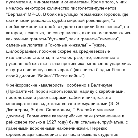
пулеметами, минометами и огнеметами. Кроме того, у них
имелось некоторое количество пистолетов-пулеметов
"Бергман" МР-18. В боях на улицах германских городов, где
фактически решалась судьба мировой революции, "о
необходимости которой так долго говорили большевики", но
которая, к счастью, не совершилась, активно использовались
как ручные гранаты-"бутылки", так и гранаты-"лимонки",
саперные лопатки и "окопные кинжалы" – "узкие,
шилообразные, похожие скорее на средневековые
итальянские стилеты, и такие острые, что, вонзенные в
рукопашной схватке в глаз противника, мгновенно ударялись
изнутри о черепную кость врага" (как писал Людвиг Ренн в
своей дилогии "Война"/"После войны").
Фрейкоровские кавалеристы, особенно в Балтикуме
(Прибалтике), порой использовали, наряду с карабинами,
пистолетами и револьверами, сабли и пики, как это
многократно засвидетельствовано мемуаристами (Э. Э.
Двингером, Э. фон Саломоном, Г. Баллой и многими
другими). Германские кавалерийские пики (отмененные в
рейхсвере только в 1927 году) были стальные, трубчатые, с
гранеными воронеными наконечниками. Нередко
фрейкоровцы-кавалеристы из числа бывших студентов