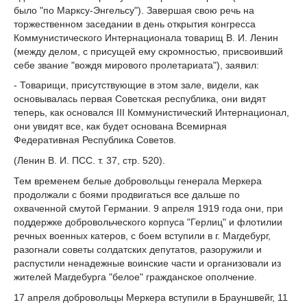
было "по Марксу-Энгельсу"). Завершая свою речь на
торжественном заседании в день открытия конгресса
Коммунистического Интернационала товарищ В. И. Ленин
(между делом, с присущей ему скромностью, присвоивший
себе звание "вождя мирового пролетариата"), заявил:
- Товарищи, присутствующие в этом зале, видели, как
основывалась первая Советская республика, они видят
теперь, как основался III Коммунистический Интернационал,
они увидят все, как будет основана Всемирная
Федеративная Республика Советов.
(Ленин В. И. ПСС. т. 37, стр. 520).
Тем временем белые добровольцы генерала Меркера
продолжали с боями продвигаться все дальше по
охваченной смутой Германии. 9 апреля 1919 года они, при
поддержке добровольческого корпуса "Герлиц" и флотилии
речных военных катеров, с боем вступили в г. Магдебург,
разогнали советы солдатских депутатов, разоружили и
распустили ненадежные воинские части и организовали из
жителей Магдебурга "белое" гражданское ополчение.
17 апреля добровольцы Меркера вступили в Брауншвейг, 11