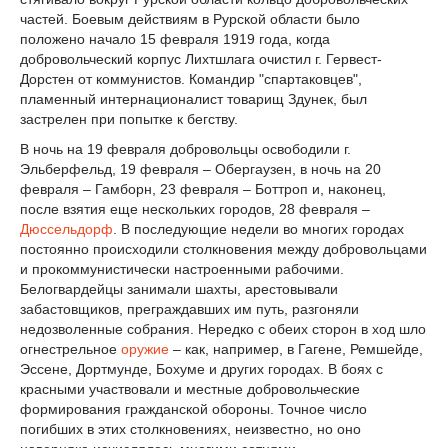
частей. Боевым действиям в Рурской области было
положено начало 15 февраля 1919 года, когда
добровольческий корпус Лихтшлага очистил г. Гервест-
Дорстен от коммунистов. Командир "спартаковцев",
пламенный интернационалист товарищ Здунек, был
застрелен при попытке к бегству.
В ночь на 19 февраля добровольцы освободили г.
Эльберфельд, 19 февраля – Обергаузен, в ночь на 20
февраля – Гамборн, 23 февраля – Боттроп и, наконец,
после взятия еще нескольких городов, 28 февраля –
Дюссельдорф
. В последующие недели во многих городах
постоянно происходили столкновения между добровольцами
и прокоммунистически настроенными рабочими.
Белогвардейцы занимали шахты, арестовывали
забастовщиков, преграждавших им путь, разгоняли
недозволенные собрания. Нередко с обеих сторон в ход шло
огнестрельное
оружие
– как, например, в Гагене, Ремшейде,
Эссене, Дортмунде, Бохуме и других городах. В боях с
красными участвовали и местные добровольческие
формирования гражданской обороны. Точное число
погибших в этих столкновениях, неизвестно, но оно