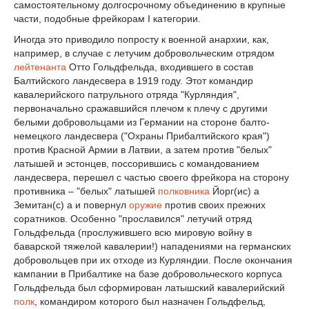
самостоятельному долгосрочному объединению в крупные
части, подобные фрейкорам I категории.
Иногда это приводило попросту к военной анархии, как,
например, в случае с летучим добровольческим отрядом
лейтенанта
Отто Гольдфельда, входившего в состав
Балтийского ландесвера в 1919 году. Этот командир
кавалерийского патрульного отряда "Курляндия",
первоначально сражавшийся плечом к плечу с другими
белыми добровольцами из Германии на стороне балто-
немецкого ландесвера ("Охраны Прибалтийского края")
против Красной Армии в Латвии, а затем против "белых"
латышей и эстонцев, поссорившись с командованием
ландесвера, перешел с частью своего фрейкора на сторону
противника – "белых" латышей
полковника
Йорг(ис) а
Земитан(с) а и повернул
оружие
против своих прежних
соратников. Особенно "прославился" летучий отряд
Гольдфельда (прослужившего всю мировую войну в
баварской тяжелой кавалерии!) нападениями на германских
добровольцев при их отходе из Курляндии. После окончания
кампании в Прибалтике на базе добровольческого корпуса
Гольдфельда был сформирован латышский кавалерийский
полк
, командиром которого был назначен Гольдфельд,