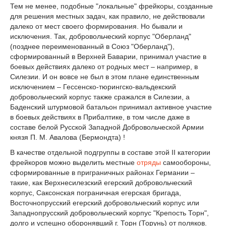
Тем не менее, подобные "локальные" фрейкоры, созданные
для решения местных задач, как правило, не действовали
далеко от мест своего формирования. Но бывали и
исключения. Так, добровольческий корпус "Оберланд"
(позднее переименованный в Союз "Оберланд"),
сформированный в Верхней Баварии, принимал участие в
боевых действиях далеко от родных мест – например, в
Силезии. И он вовсе не был в этом плане единственным
исключением – Гессенско-тюрингско-вальдекский
добровольческий корпус также сражался в Силезии, а
Баденский штурмовой батальон принимал активное участие
в боевых действиях в Прибалтике, в том числе даже в
составе белой Русской Западной Добровольческой Армии
князя П. М. Авалова (Бермондта) !
В качестве отдельной подгруппы в составе этой II категории
фрейкоров можно выделить местные
отряды
самообороны,
сформированные в приграничных районах Германии –
такие, как Верхнесилезский егерский добровольческий
корпус, Саксонская пограничная егерская бригада,
Восточнопрусский егерский добровольческий корпус или
Западнопрусский добровольческий корпус "Крепость Торн",
долго и успешно оборонявший г. Торн (Торунь) от поляков.