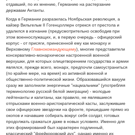
отдавший, по их мнению, Германию на растерзание
державам Антанты.
Когда в Германии разразилась Ноябрьская революция, а
кайзер Вильгельм II Гогенцоллерн отрекся от престола и
удалился в изгнание (предусмотрительно освободив при
этом военнослужащих, и, в первую очередь - офицерский
корпус - от присяги, принесенной ему как монарху и
Верховному
Главнокомандующему
), многие представители
консервативно-монархически настроенной военной
верхушки, для которых олицетворением государства и армии
являлся, прежде всего, монарх, предпочли самоустраниться
(по крайне мере, на время) из активной военной и
общественно-политической жизни. Образовавшийся вакуум
сразу же заполнили энергичные "нацмальчики" (употребляя
терминологию русской белой эмиграции) - молодые
лейтенанты и капитаны, как правило, не являвшиеся
отпрысками военно-аристократической касты, заслужившие
свои офицерские звездочки на фронте, пришедшие прямо из
окопов и начавшие собирать вокруг себя солдат, готовых
продолжать сражаться даже в новых условиях. Именно для
этих формирований был характерен подлинный,
классический "фрейкоровский дух", однако именно их