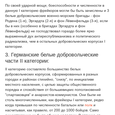
По своей ударной мощи, боеспособности и численности в
данную I категорию фрейкоров могли бы быть зачислены и 3
белые добровольческие военно-морские бригады - фон
Родена (1-я), Эргардта (2-я) и фон Лёвенфельда (3-я), если
бы в них (особенно в бригадах Эргардта и фон
Лёвенфельда) не господствовал гораздо более ярко
выраженный дух антиреспубликанизма и политического
радикализма, чем в остальных добровольческих корпусах I
категории.
3. Германские белые добровольческие
части II категории:
II категорию составляло большинство белых
добровольческих корпусов, сформированных в разных
городах и районах стихийно, "снизу", по инициативе
местного населения, с целью защиты общественного
порядка и спокойствия от большевицких поползновений
"спартаковцев" и анархистов-коммунистов. Они были не
столь многочисленными, как фрейкоры I категории, редко
когда превышая по численности батальон или
полк
и
насчитывая, как правило, от 200 до 1000 бойцов. Само