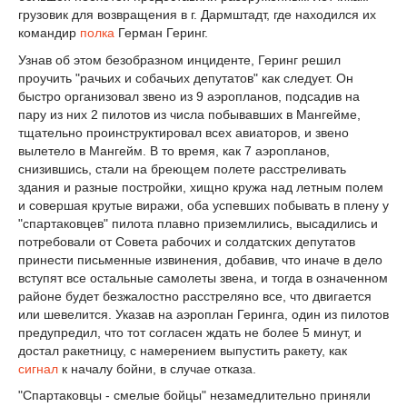
грузовик для возвращения в г. Дармштадт, где находился их
командир
полка
Герман Геринг.
Узнав об этом безобразном инциденте, Геринг решил
проучить "рачьих и собачьих депутатов" как следует. Он
быстро организовал звено из 9 аэропланов, подсадив на
пару из них 2 пилотов из числа побывавших в Мангейме,
тщательно проинструктировал всех авиаторов, и звено
вылетело в Мангейм. В то время, как 7 аэропланов,
снизившись, стали на бреющем полете расстреливать
здания и разные постройки, хищно кружа над летным полем
и совершая крутые виражи, оба успевших побывать в плену у
"спартаковцев" пилота плавно приземлились, высадились и
потребовали от Совета рабочих и солдатских депутатов
принести письменные извинения, добавив, что иначе в дело
вступят все остальные самолеты звена, и тогда в означенном
районе будет безжалостно расстреляно все, что двигается
или шевелится. Указав на аэроплан Геринга, один из пилотов
предупредил, что тот согласен ждать не более 5 минут, и
достал ракетницу, с намерением выпустить ракету, как
сигнал
к началу бойни, в случае отказа.
"Спартаковцы - смелые бойцы" незамедлительно приняли