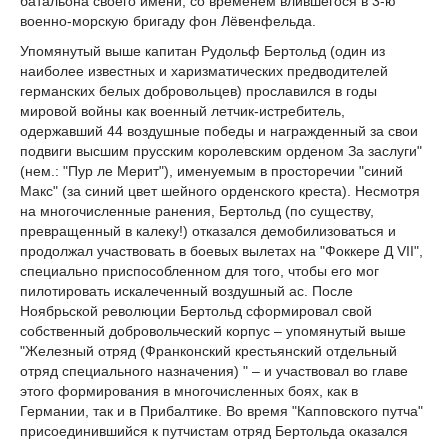
батальона своего имени, со временем влившегося в 3-ю
военно-морскую бригаду фон Лёвенфельда.
Упомянутый выше капитан Рудольф Бертольд (один из
наиболее известных и харизматических предводителей
германских белых добровольцев) прославился в годы
мировой войны как военный летчик-истребитель,
одержавший 44 воздушные победы и награжденный за свои
подвиги высшим прусским королевским орденом За заслуги"
(нем.: "Пур ле Мерит"), именуемым в просторечии "синий
Макс" (за синий цвет шейного орденского креста). Несмотря
на многочисленные ранения, Бертольд (по существу,
превращенный в калеку!) отказался демобилизоваться и
продолжал участвовать в боевых вылетах на "Фоккере Д VII",
специально приспособленном для того, чтобы его мог
пилотировать искалеченный воздушный ас. После
Ноябрьской революции Бертольд сформировал свой
собственный добровольческий корпус – упомянутый выше
"Железный отряд (Франконский крестьянский отдельный
отряд специального назначения) " – и участвовал во главе
этого формирования в многочисленных боях, как в
Германии, так и в Прибалтике. Во время "Капповского путча"
присоединившийся к путчистам отряд Бертольда оказался