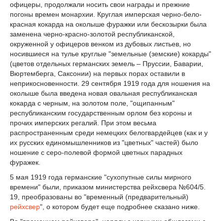
офицеры, продолжали носить свои награды и прежние
погоны времен монархии. Круглая имперская черно-бело-
красная кокарда на околыше фуражки или бескозырки была
заменена черно-красно-золотой республиканской,
окруженной у офицеров венком из дубовых листьев, но
носившиеся на тулье круглые "земельные (земские) кокарды"
(цветов отдельных германских земель – Пруссии, Баварии,
Вюртемберга, Саксонии) на первых порах оставили в
неприкосновенности. 29 сентября 1919 года для ношения на
околыше была введена новая овальная республиканская
кокарда с черным, на золотом поле, "ощипанным"
республиканским государственным орлом без короны и
прочих имперских регалий. При этом весьма
распространенным среди немецких белогвардейцев (как и у
их русских единомышленников из "цветных" частей) было
ношение с серо-полевой формой цветных парадных
фуражек.
5 мая 1919 года германские "сухопутные силы мирного
времени" были, приказом министерства рейхсвера №604/5.
19, преобразованы во "временный (предварительный)
рейхсвер
", о котором будет еще подробнее сказано ниже.