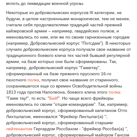
вплоть до ликвидации военной угрозы.
Некоторые из добровольческих корпусов III категории, не
будучи, в целом настроенными монархически, тем не менее,
считали себя продолжателями традиций частей прежней
кайзеровской армии – например, гвардейских полков, и
именовались по ним, или же по своим гарнизонным городам
(например, Добровольческий корпус "Потсдам"). В некоторых
случаях добровольческие корпуса получали свое название от
традиционного боевого клича тех частей бывшей регулярной
армии, на базе которых они были сформированы. Так,
например, добровольческий корпус "Гаккетау",
сформированный на базе прежнего прусского 16-го
пехотного
полка
, получил свое название от старинного,
сохранившегося еще со времен Освободительной войны
1813 года против Наполеона, боевого клича этого
полка
:
"Гакке тау!", то есть: "
Бей
!". Но чаще всего фрейкоры
именовались по своим "отцам-командирам". Так, например,
добровольческий корпус, сформированный капитаном Отто
Лихтшлагом, именовался "Фрейкор Лихтшлаг(а) ";
добровольческий корпус, сформированный старшим
лейтенантом
Гергардом Россбахом - "фрейкор Россбах(а) ",
добровольческий корпус, сформированный майором Гансом