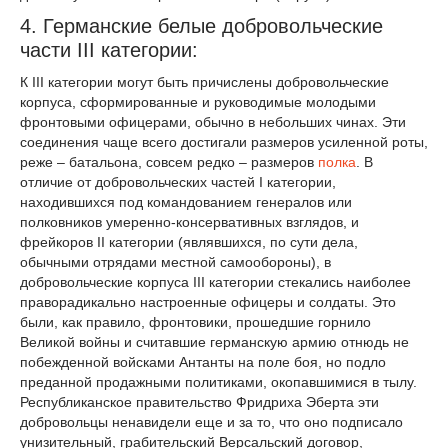
4. Германские белые добровольческие
части III категории:
К III категории могут быть причислены добровольческие
корпуса, сформированные и руководимые молодыми
фронтовыми офицерами, обычно в небольших чинах. Эти
соединения чаще всего достигали размеров усиленной роты,
реже – батальона, совсем редко – размеров
полка
. В
отличие от добровольческих частей I категории,
находившихся под командованием генералов или
полковников умеренно-консервативных взглядов, и
фрейкоров II категории (являвшихся, по сути дела,
обычными отрядами местной самообороны), в
добровольческие корпуса III категории стекались наиболее
праворадикально настроенные офицеры и солдаты. Это
были, как правило, фронтовики, прошедшие горнило
Великой войны и считавшие германскую армию отнюдь не
побежденной войсками Антанты на поле боя, но подло
преданной продажными политиками, окопавшимися в тылу.
Республиканское правительство Фридриха Эберта эти
добровольцы ненавидели еще и за то, что оно подписало
унизительный, грабительский Версальский договор,