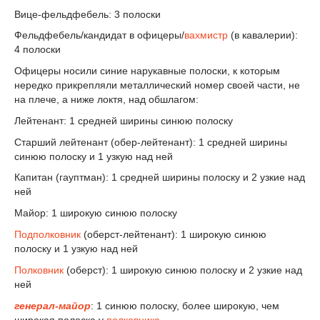
Вице-фельдфебель: 3 полоски
Фельдфебель/кандидат в офицеры/
вахмистр
(в кавалерии):
4 полоски
Офицеры носили синие нарукавные полоски, к которым
нередко прикрепляли металлический номер своей части, не
на плече, а ниже локтя, над обшлагом:
Лейтенант: 1 средней ширины синюю полоску
Старший лейтенант (обер-лейтенант): 1 средней ширины
синюю полоску и 1 узкую над ней
Капитан (гауптман): 1 средней ширины полоску и 2 узкие над
ней
Майор: 1 широкую синюю полоску
Подполковник
(оберст-лейтенант): 1 широкую синюю
полоску и 1 узкую над ней
Полковник
(оберст): 1 широкую синюю полоску и 2 узкие над
ней
генерал-майор
: 1 синюю полоску, более широкую, чем
широкая полоска у
полковника