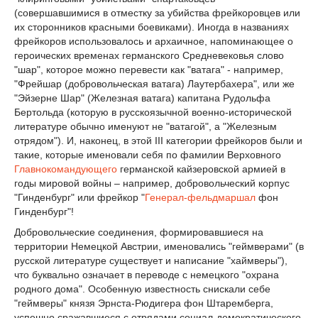
(совершавшимися в отместку за убийства фрейкоровцев или
их сторонников красными боевиками). Иногда в названиях
фрейкоров использовалось и архаичное, напоминающее о
героических временах германского Средневековья слово
"шар", которое можно перевести как "ватага" - например,
"Фрейшар (добровольческая ватага) Лаутербахера", или же
"Эйзерне Шар" (Железная ватага) капитана Рудольфа
Бертольда (которую в русскоязычной военно-исторической
литературе обычно именуют не "ватагой", а "Железным
отрядом"). И, наконец, в этой III категории фрейкоров были и
такие, которые именовали себя по фамилии Верховного
Главнокомандующего
германской кайзеровской армией в
годы мировой войны – например, добровольческий корпус
"Гинденбург" или фрейкор "
Генерал-фельдмаршал
фон
Гинденбург"!
Добровольческие соединения, формировавшиеся на
территории Немецкой Австрии, именовались "геймверами" (в
русской литературе существует и написание "хаймверы"),
что буквально означает в переводе с немецкого "охрана
родного дома". Особенную известность снискали себе
"геймверы" князя Эрнста-Рюдигера фон Штаремберга,
успешно сражавшиеся с отрядами социал-демократического