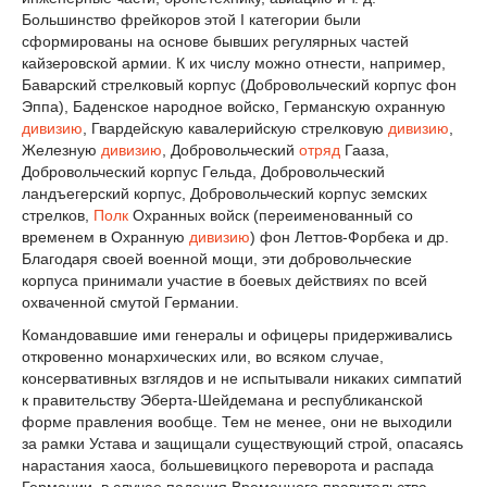
Большинство фрейкоров этой I категории были
сформированы на основе бывших регулярных частей
кайзеровской армии. К их числу можно отнести, например,
Баварский стрелковый корпус (Добровольческий корпус фон
Эппа), Баденское народное войско, Германскую охранную
дивизию
, Гвардейскую кавалерийскую стрелковую
дивизию
,
Железную
дивизию
, Добровольческий
отряд
Гааза,
Добровольческий корпус Гельда, Добровольческий
ландъегерский корпус, Добровольческий корпус земских
стрелков,
Полк
Охранных войск (переименованный со
временем в Охранную
дивизию
) фон Леттов-Форбека и др.
Благодаря своей военной мощи, эти добровольческие
корпуса принимали участие в боевых действиях по всей
охваченной смутой Германии.
Командовавшие ими генералы и офицеры придерживались
откровенно монархических или, во всяком случае,
консервативных взглядов и не испытывали никаких симпатий
к правительству Эберта-Шейдемана и республиканской
форме правления вообще. Тем не менее, они не выходили
за рамки Устава и защищали существующий строй, опасаясь
нарастания хаоса, большевицкого переворота и распада
Германии, в случае падения Временного правительства.