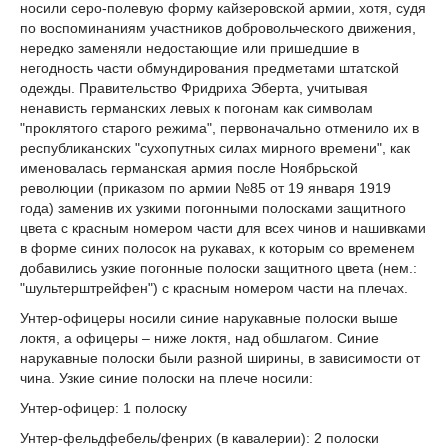
носили серо-полевую форму кайзеровской армии, хотя, судя
по воспоминаниям участников добровольческого движения,
нередко заменяли недостающие или пришедшие в
негодность части обмундирования предметами штатской
одежды. Правительство Фридриха Эберта, учитывая
ненависть германских левых к погонам как символам
"проклятого старого режима", первоначально отменило их в
республиканских "сухопутных силах мирного времени", как
именовалась германская армия после Ноябрьской
революции (приказом по армии №85 от 19 января 1919
года) заменив их узкими погонными полосками защитного
цвета с красным номером части для всех чинов и нашивками
в форме синих полосок на рукавах, к которым со временем
добавились узкие погонные полоски защитного цвета (нем.:
"шультерштрейфен") с красным номером части на плечах.
Унтер-офицеры носили синие нарукавные полоски выше
локтя, а офицеры – ниже локтя, над обшлагом. Синие
нарукавные полоски были разной ширины, в зависимости от
чина. Узкие синие полоски на плече носили:
Унтер-офицер: 1 полоску
Унтер-фельдфебель/фенрих (в кавалерии): 2 полоски