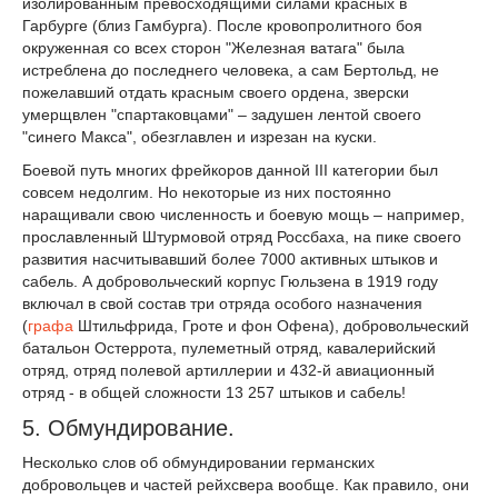
изолированным превосходящими силами красных в
Гарбурге (близ Гамбурга). После кровопролитного боя
окруженная со всех сторон "Железная ватага" была
истреблена до последнего человека, а сам Бертольд, не
пожелавший отдать красным своего ордена, зверски
умерщвлен "спартаковцами" – задушен лентой своего
"синего Макса", обезглавлен и изрезан на куски.
Боевой путь многих фрейкоров данной III категории был
совсем недолгим. Но некоторые из них постоянно
наращивали свою численность и боевую мощь – например,
прославленный Штурмовой отряд Россбаха, на пике своего
развития насчитывавший более 7000 активных штыков и
сабель. А добровольческий корпус Гюльзена в 1919 году
включал в свой состав три отряда особого назначения
(
графа
Штильфрида, Гроте и фон Офена), добровольческий
батальон Остеррота, пулеметный отряд, кавалерийский
отряд, отряд полевой артиллерии и 432-й авиационный
отряд - в общей сложности 13 257 штыков и сабель!
5. Обмундирование.
Несколько слов об обмундировании германских
добровольцев и частей рейхсвера вообще. Как правило, они