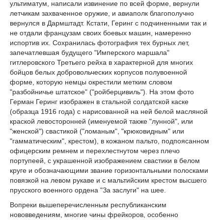
ультиматум, написали извинение по всей форме, вернули
летчикам захваченное оружие, и авиаполк благополучно
вернулся в Дармштадт. Кстати, Геринг с подчиненными так и
не отдали французам своих боевых машин, намеренно
испортив их. Сохранилась фотография тех бурных лет,
запечатлевшая будущего "Имперского маршала"
гитлеровского Третьего рейха в характерной для многих
бойцов белых добровольческих корпусов полувоенной
форме, которую немцы окрестили метким словом
"разбойничье штатское" ("ройберцивиль"). На этом фото
Герман Геринг изображен в стальной солдатской каске
(образца 1916 года) с нарисованной на ней белой масляной
краской левосторонней (именуемой также "лунной", или
"женской") свастикой ("ломаным", "крюковидным" или
"гамматическим", крестом), в кожаном пальто, подпоясанном
офицерским ремнем и перехлестнутом через плечо
портупеей, с украшенной изображением свастики в белом
круге и обозначающими звание горизонтальными полосками
повязкой на левом рукаве и с мальтийским крестом высшего
прусского военного ордена "За заслуги" на шее.
Вопреки вышеперечисленным республиканским
нововведениям, многие чины фрейкоров, особенно