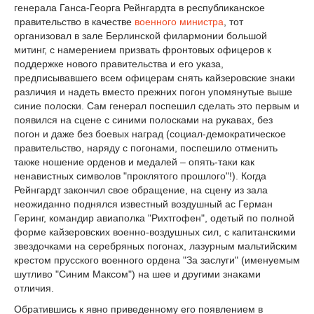
генерала Ганса-Георга Рейнгардта в республиканское
правительство в качестве
военного министра
, тот
организовал в зале Берлинской филармонии большой
митинг, с намерением призвать фронтовых офицеров к
поддержке нового правительства и его указа,
предписывавшего всем офицерам снять кайзеровские знаки
различия и надеть вместо прежних погон упомянутые выше
синие полоски. Сам генерал поспешил сделать это первым и
появился на сцене с синими полосками на рукавах, без
погон и даже без боевых наград (социал-демократическое
правительство, наряду с погонами, поспешило отменить
также ношение орденов и медалей – опять-таки как
ненавистных символов "проклятого прошлого"!). Когда
Рейнгардт закончил свое обращение, на сцену из зала
неожиданно поднялся известный воздушный ас Герман
Геринг, командир авиаполка "Рихтгофен", одетый по полной
форме кайзеровских военно-воздушных сил, с капитанскими
звездочками на серебряных погонах, лазурным мальтийским
крестом прусского военного ордена "За заслуги" (именуемым
шутливо "Синим Максом") на шее и другими знаками
отличия.
Обратившись к явно приведенному его появлением в