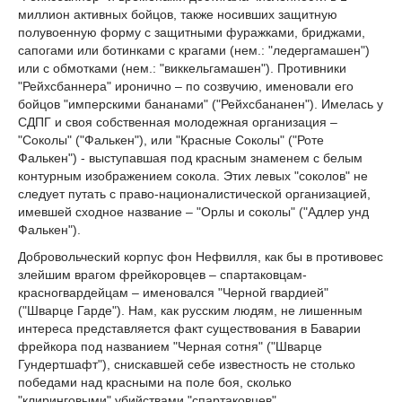
миллион активных бойцов, также носивших защитную
полувоенную форму с защитными фуражками, бриджами,
сапогами или ботинками с крагами (нем.: "ледергамашен")
или с обмотками (нем.: "виккельгамашен"). Противники
"Рейхсбаннера" иронично – по созвучию, именовали его
бойцов "имперскими бананами" ("Рейхсбананен"). Имелась у
СДПГ и своя собственная молодежная организация –
"Соколы" ("Фалькен"), или "Красные Соколы" ("Роте
Фалькен") - выступавшая под красным знаменем с белым
контурным изображением сокола. Этих левых "соколов" не
следует путать с право-националистической организацией,
имевшей сходное название – "Орлы и соколы" ("Адлер унд
Фалькен").
Добровольческий корпус фон Нефвилля, как бы в противовес
злейшим врагом фрейкоровцев – спартаковцам-
красногвардейцам – именовался "Черной гвардией"
("Шварце Гарде"). Нам, как русским людям, не лишенным
интереса представляется факт существования в Баварии
фрейкора под названием "Черная сотня" ("Шварце
Гундертшафт"), снискавшей себе известность не столько
победами над красными на поле боя, сколько
"клиринговыми" убийствами "спартаковцев"