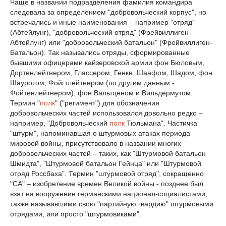
Чаще в названии подразделения фамилия командирa
следовала за определением "добровольческий корпус", но
встречались и иные наименования – например "отряд"
(Абтейлунг), "добровольческий отряд" (Фрейвиллиген-
Абтейлунг) или "добровольческий батальон" (Фрейвиллиген-
Батальон). Так назывались отряды, сформированные
бывшими офицерами кайзеровской армии фон Бюловым,
Дортенлейтнером, Глассером, Генке, Шаафом, Шадом, фон
Шауротом, Фойгтлейтнером (по другим данным -
Фойтенлейтнером), фон Вальтценом и Вильдермутом.
Термин "
полк
" ("регимент") для обозначения
добровольческих частей использовался довольно редко –
например, "Добровольческий
полк
Тюльмана". Частичка
"штурм", напоминавшая о штурмовых атаках периода
мировой войны, присутствовало в названии многих
добровольческих частей – таких, как "Штурмовой батальон
Шмидта", "Штурмовой батальон Гейнца" или "Штурмовой
отряд Россбаха". Термин "штурмовой отряд", сокращенно
"СА" – изобретение времен Великой войны - позднее был
взят на вооружение германскими национал-социалистами,
также называвшими свою "партийную гвардию" штурмовыми
отрядами, или просто "штурмовиками".