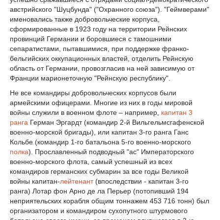
австрийского "Шуцбунда" ("Охранного союза"). "Геймверами"
именовались также добровольческие корпуса,
сформированные в 1923 году на территории Рейнских
провинций Германии и боровшиеся с тамошними
сепаратистами, пытавшимися, при поддержке франко-
бельгийских оккупационных властей, отделить Рейнскую
область от Германии, провозгласив на ней зависимую от
Франции марионеточную "Рейнскую республику".
Не все командиры добровольческих корпусов были
армейскими офицерами. Многие из них в годы мировой
войны служили в военном флоте – например,
капитан 3
ранга
Герман Эргардт (командир 2-й Вильгельмсгафенской
военно-морской бригады), или капитан 3-го ранга Ганс
Кольбе (командир 1-го батальона 5-го военно-морского
полка
). Прославленный подводный "ас" Императорского
военно-морского флота, самый успешный из всех
командиров германских субмарин за все годы Великой
войны капитан-
лейтенант
(впоследствии - капитан 3-го
ранга) Лотар фон Арно де ла Перьер (потопивший 194
неприятельских корабля общим тоннажем 453 716 тонн) был
организатором и командиром сухопутного штурмового