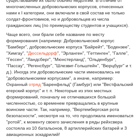
существование их было обычно недолгим. В отличие от
многочисленных добровольческих корпусов, отнесенных
нами к I категории, они включали в свой состав не только
солдат-фронтовиков, но и добровольцев из числа
гражданских лиц (по преимуществу студентов и учащихся).
Чаще всего, они брали себе название по месту
формирования (например: Добровольческий корпус
"Бамберг", добровольческие корпуса "Байрейт", "Бодензее",
"Химгау", "
Дюссельдорф
", "Эрланген", "Геттинген", "Галле",
"Гессен", "Ландсберг", "Мюнстерланд", "Ольденбург",
"Пассау", "Регенсбург", "Шлезвиг-Гольштейн", "Вюрцбург" и т.
д.). Иногда эти добровольческие части именовались не
"добровольческими корпусами", а иначе, например:
Охранный
отряд
"Баренфельд" (Гамбург) или "Вестфальский
егерский корпус" и т. п. Некоторые из этих местных
формирований, поначалу не отличавшихся большой
численностью, со временем превращались в крупные
воинские части. Так, например, "Вюртембергская рота
безопасности", несмотря на то, что продолжала именоваться
"ротой", к моменту своего зачисления в ряды рейхсвера
состояла из 10 батальонов, 8 артиллерийских батарей и 3
авиационных эскадрилий!