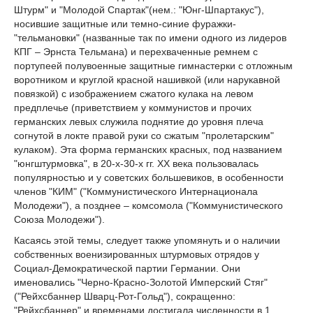
Штурм" и "Молодой Спартак"(нем.: "Юнг-Шпартакус"),
носившие защитные или темно-синие фуражки-
"тельмановки" (названные так по имени одного из лидеров
КПГ – Эрнста Тельмана) и перехваченные ремнем с
портупеей полувоенные защитные гимнастерки с отложным
воротником и круглой красной нашивкой (или нарукавной
повязкой) с изображением сжатого кулака на левом
предплечье (приветствием у коммунистов и прочих
германских левых служила поднятие до уровня плеча
согнутой в локте правой руки со сжатым "пролетарским"
кулаком). Эта форма германских красных, под названием
"юнгштурмовка", в 20-х-30-х гг. ХХ века пользовалась
популярностью и у советских большевиков, в особенности
членов "КИМ" ("Коммунистического Интернационала
Молодежи"), а позднее – комсомола ("Коммунистического
Союза Молодежи").
Касаясь этой темы, следует также упомянуть и о наличии
собственных военизированных штурмовых отрядов у
Социал-Демократической партии Германии. Они
именовались "Черно-Красно-Золотой Имперский Стяг"
("Рейхсбаннер Шварц-Рот-Гольд"), сокращенно:
"Рейхсбаннер" и временами достигала численности в 1