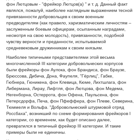
фон Лютцовым - "фрейкор Лютцов(а) " и т. д. Данный факт
являлся, пожалуй, наиболее наглядным выражением тесной
привязанности добровольцев к своим военным
предводителям (как правило, харизматическим личностям –
заслуженным боевым офицерам, осыпанным наградами,
несмотря на свою молодость), привязанности, подобной
чувству верности и преданности, испытываемой
средневековым дружинникам к своим князьям.
Наиболее типичными представителями этой весьма
многочисленной III категории добровольческих корпусов
были фрейкоры фон Аулока, фон Брандиса, фон Браузе,
Брюссова, Дибича, Дона, Фаупеля, "Гёрлиц", Габке,
Гюбнера, Гюникена, фон Клевица, Кюме, Лихтшлага, фон
Либермана, Лирау, Лифтля, фон Лютцова, фон Медема,
Негенборна, Остеррота, фон Офена, Паульсена, фон
Петерсдорфа, Печа, фон Пфеффера, фон Плеве, Северина,
Тюммеля и Вольфа. "Добровольческий штурмовой отряд
Россбаха", возникший по схеме формирования фрейкоров I
категории, со временем, как будет описано далее,
превратился в типичный фрейкор III категории. И такие
примеры были не единичны.