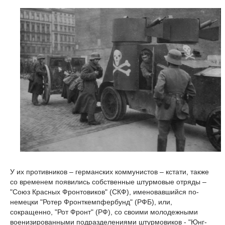
У их противников – германских коммунистов – кстати, также
со временем появились собственные штурмовые отряды –
"Союз Красных Фронтовиков" (СКФ), именовавшийся по-
немецки "Ротер Фронткемпфербунд" (РФБ), или,
сокращенно, "Рот Фронт" (РФ), со своими молодежными
военизированными подразделениями штурмовиков - "Юнг-