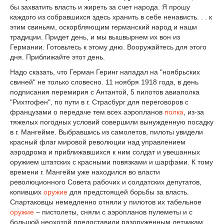
бы захватить власть и жиреть за счет народа. Я прошу
каждого из собравшихся здесь хранить в себе ненависть. . . к
этим свиньям, оскорбляющим германский народ и наши
традиции. Придет день, и мы вышвырнем их вон из
Германии. Готовьтесь к этому дню. Вооружайтесь для этого
дня. Приближайте этот день.
Надо сказать, что Герман Геринг нападал на "ноябрьских
свиней" не только словесно. 11 ноября 1918 года, в день
подписания перемирия с Антантой, 5 пилотов авиаполка
"Рихтгофен", по пути в г. Страсбург для переговоров с
французами о передаче тем всех аэропланов
полка
, из-за
тяжелых погодных условий совершили вынужденную посадку
в г. Мангейме. Выбравшись из самолетов, пилоты увидели
красный флаг мировой революции над управлением
аэродрома и приближавшихся к ним солдат и увешанных
оружием штатских с красными повязками и шарфами. К тому
времени г. Мангейм уже находился во власти
революционного Совета рабочих и солдатских депутатов,
копивших
оружие
для предстоящей борьбы за власть.
Спартаковцы немедленно отняли у пилотов их табельное
оружие
– пистолеты, сняли с аэропланов пулеметы и с
большой неохотой предоставили разоруженным летчикам