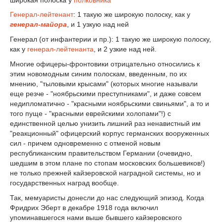
Генерал-лейтенант
: 1 такую же широкую полоску, как у
генерал-майора
, и 1 узкую над ней
Генерал (от инфантерии и пр.): 1 такую же широкую полоску,
как у
генерал-лейтенанта
, и 2 узкие над ней.
Многие офицеры-фронтовики отрицательно относились к
этим новомодным синим полоскам, введенным, по их
мнению, "тыловыми крысами" (которых многие называли
еще резче - "ноябрьскими преступниками", и даже совсем
недипломатично - "красными ноябрьскими свиньями", а то и
того пуще - "красными еврейскими холопами"!) с
единственной целью унизить лишний раз ненавистный им
"реакционный" офицерский корпус германских вооруженных
сил - причем одновременно с отменой новым
республиканским правительством Германии (очевидно,
шедшим в этом плане по стопам московских большевиков!)
не только прежней кайзеровской наградной системы, но и
государственных наград вообще.
Так, мемуаристы донесли до нас следующий эпизод. Когда
Фридрих Эберт в декабре 1918 года включил
упоминавшегося нами выше бывшего кайзеровского