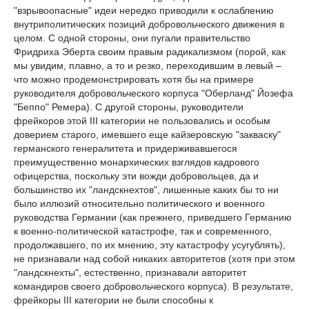
"взрывоопасные" идеи нередко приводили к ослаблению
внутриполитических позиций добровольческого движения в
целом. С одной стороны, они пугали правительство
Фридриха Эберта своим правым радикализмом (порой, как
мы увидим, плавно, а то и резко, переходившим в левый –
что можно продемонстрировать хотя бы на примере
руководителя добровольческого корпуса "Оберланд" Йозефа
"Беппо" Ремера). С другой стороны, руководители
фрейкоров этой III категории не пользовались и особым
доверием старого, имевшего еще кайзеровскую "закваску"
германского генералитета и придерживавшегося
преимущественно монархических взглядов кадрового
офицерства, поскольку эти вожди добровольцев, да и
большинство их "ландскнехтов", лишенные каких бы то ни
было иллюзий относительно политического и военного
руководства Германии (как прежнего, приведшего Германию
к военно-политической катастрофе, так и современного,
продолжавшего, по их мнению, эту катастрофу усугублять),
не признавали над собой никаких авторитетов (хотя при этом
"ландскнехты", естественно, признавали авторитет
командиров своего добровольческого корпуса). В результате,
фрейкоры III категории не были способны к