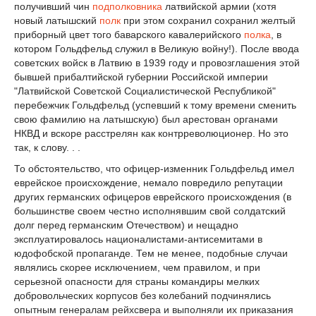
получивший чин
подполковника
латвийской армии (хотя
новый латышский
полк
при этом сохранил сохранил желтый
приборный цвет того баварского кавалерийского
полка
, в
котором Гольдфельд служил в Великую войну!). После ввода
советских войск в Латвию в 1939 году и провозглашения этой
бывшей прибалтийской губернии Российской империи
"Латвийской Советской Социалистической Республикой"
перебежчик Гольдфельд (успевший к тому времени сменить
свою фамилию на латышскую) был арестован органами
НКВД и вскоре расстрелян как контрреволюционер. Но это
так, к слову. . .
То обстоятельство, что офицер-изменник Гольдфельд имел
еврейское происхождение, немало повредило репутации
других германских офицеров еврейского происхождения (в
большинстве своем честно исполнявшим свой солдатский
долг перед германским Отечеством) и нещадно
эксплуатировалось националистами-антисемитами в
юдофобской пропаганде. Тем не менее, подобные случаи
являлись скорее исключением, чем правилом, и при
серьезной опасности для страны командиры мелких
добровольческих корпусов без колебаний подчинялись
опытным генералам рейхсвера и выполняли их приказания