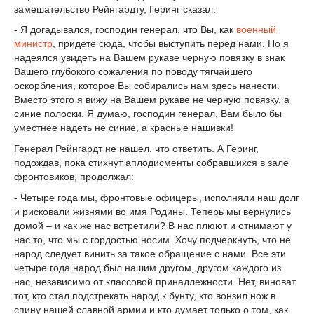
замешательство Рейнгардту, Геринг сказал:
- Я догадывался, господин генерал, что Вы, как
военный
министр
, придете сюда, чтобы выступить перед нами. Но я
надеялся увидеть на Вашем рукаве черную повязку в знак
Вашего глубокого сожаления по поводу тягчайшего
оскорбления, которое Вы собирались нам здесь нанести.
Вместо этого я вижу на Вашем рукаве не черную повязку, а
синие полоски. Я думаю, господин генерал, Вам было бы
уместнее надеть не синие, а красные нашивки!
Генерал Рейнгардт не нашел, что ответить. А Геринг,
подождав, пока стихнут аплодисменты собравшихся в зале
фронтовиков, продолжал:
- Четыре года мы, фронтовые офицеры, исполняли наш долг
и рисковали жизнями во имя Родины. Теперь мы вернулись
домой – и как же нас встретили? В нас плюют и отнимают у
нас то, что мы с гордостью носим. Хочу подчеркнуть, что не
народ следует винить за такое обращение с нами. Все эти
четыре года народ был нашим другом, другом каждого из
нас, независимо от классовой принадлежности. Нет, виноват
тот, кто стал подстрекать народ к бунту, кто вонзил нож в
спину нашей славной армии и кто думает только о том, как