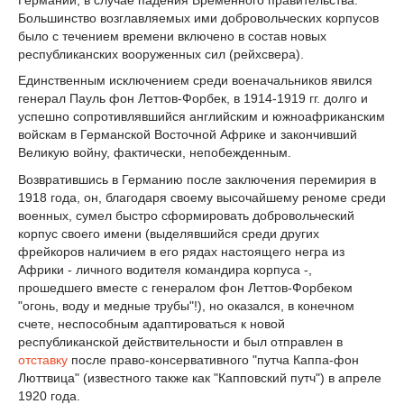
Большинство возглавляемых ими добровольческих корпусов
было с течением времени включено в состав новых
республиканских вооруженных сил (рейхсвера).
Единственным исключением среди военачальников явился
генерал Пауль фон Леттов-Форбек, в 1914-1919 гг. долго и
успешно сопротивлявшийся английским и южноафриканским
войскам в Германской Восточной Африке и закончивший
Великую войну, фактически, непобежденным.
Возвратившись в Германию после заключения перемирия в
1918 года, он, благодаря своему высочайшему реноме среди
военных, сумел быстро сформировать добровольческий
корпус своего имени (выделявшийся среди других
фрейкоров наличием в его рядах настоящего негра из
Африки - личного водителя командира корпуса -,
прошедшего вместе с генералом фон Леттов-Форбеком
"огонь, воду и медные трубы"!), но оказался, в конечном
счете, неспособным адаптироваться к новой
республиканской действительности и был отправлен в
отставку
после право-консервативного "путча Каппа-фон
Люттвица" (известного также как "Капповский путч") в апреле
1920 года.