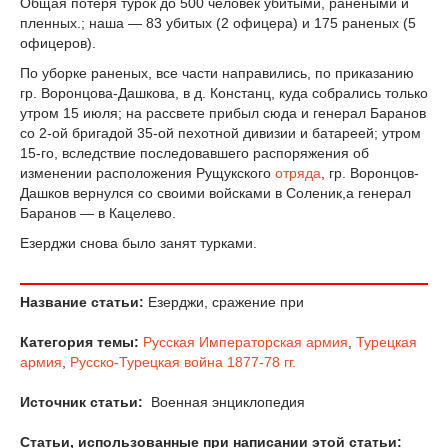
Общая потеря турок до 500 человек убитыми, ранеными и
пленных.; наша — 83 убитых (2 офицера) и 175 раненых (5
офицеров).
По уборке раненых, все части направились, по приказанию
гр. Воронцова-Дашкова, в д. Констанц, куда собрались только
утром 15 июля; на рассвете прибыл сюда и генерал Баранов
со 2-ой бригадой 35-ой пехотной дивизии и батареей; утром
15-го, вследствие последовавшего распоряжения об
изменении расположения Рущукского
отряда
, гр. Воронцов-
Дашков вернулся со своими войсками в Соленик,а генерал
Баранов — в Кацелево.
Езерджи снова было занят турками.
Название статьи:
Езерджи, сражение при
Категория темы:
Русская Императорская армия
,
Турецкая
армия
,
Русско-Турецкая война 1877-78 гг.
Источник статьи:
Военная энциклопедия
Статьи, использованные при написании этой статьи: