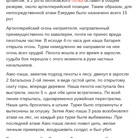
флангом, а 2 роты Волховского
полка
оставил в общем
резерве, около артиллерийской позиции. Таким образом, для
непосредственной атаки Езерджи было назначено всего 15
рот.
Артиллерийский огонь неприятеля, направленный
преимущественно по кавалерии, почти не принес вреда
пехотным частям. В исходе 4-го часа дня наша батарея
открыла огонь. Турки немедленно же направили на нее
огонь всех орудий. Пехота вошла в это время в заросли;
судьба боя перешла с этого момента в руки частных
начальников.
Азис-паша, заметив подход пехоты к лесу, двинул в заросли
2 батальона 2-ой линии, в виде густой цепи, по открытому
скату горы, впереди деревни. Наша пехота наступала без
выстрела, около 5 ч. дня обе цепи встретились. По всей
линии открылась, одновременно ружейная перестрелка.
Наша цепь бросилась в штыки. Турки было опрокинуты и
вытеснены за опушку. Затем Азис-паша 3 раза возобновлял
атаки на лес, но каждый раз турки были выбиваемы. При
последней атаке Азис-паша лично повел цепь, желая
личным примером, воодушевить солдат, и был убит.