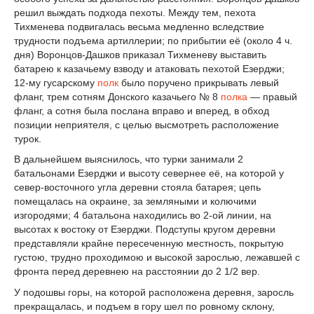
решил выждать подхода пехоты. Между тем, пехота
Тихменева подвигалась весьма медленно вследствие
трудности подъема артиллерии; по прибытии её (около 4 ч.
дня) Воронцов-Дашков приказал Тихменеву выставить
батарею к казачьему взводу и атаковать пехотой Езерджи;
12-му гусарскому
полк
было поручено прикрывать левый
фланг, трем сотням Донского казачьего № 8
полка
— правый
фланг, а сотня была послана вправо и вперед, в обход
позиции неприятеля, с целью высмотреть расположение
турок.
В дальнейшем выяснилось, что турки занимали 2
батальонами Езерджи и высоту севернее её, на которой у
север-восточного угла деревни стояла батарея; цепь
помещалась на окраине, за земляными и колючими
изгородями; 4 батальона находились во 2-ой линии, на
высотах к востоку от Езерджи. Подступы кругом деревни
представляли крайне пересеченную местность, покрытую
густою, трудно проходимою и высокой зарослью, лежавшей с
фронта перед деревнею на расстоянии до 2 1/2 вер.
У подошвы горы, на которой расположена деревня, заросль
прекращалась, и подъем в гору шел по ровному склону,