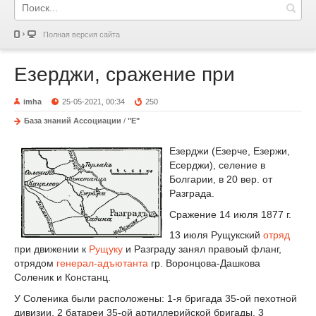
Полная версия сайта
Езерджи, сражение при
imha
25-05-2021, 00:34
250
База знаний Ассоциации
/
"Е"
Езерджи (Езерче, Езержи,
Есерджи), селение в
Болгарии, в 20 вер. от
Разграда.
Сражение 14 июля 1877 г.
13 июля Рущукский
отряд
при движении к
Рущуку
и Разграду занял правоый фланг,
отрядом
генерал-адъютанта
гр. Воронцова-Дашкова
Соленик и Констанц.
У Соленика были расположены: 1-я бригада 35-ой пехотной
дивизии, 2 батареи 35-ой артиллерийской бригады, 3