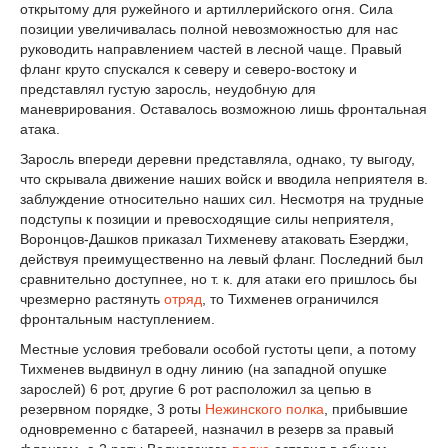
открытому для ружейного и артиллерийского огня. Сила
позиции увеличивалась полной невозможностью для нас
руководить направлением частей в лесной чаще. Правый
фланг круто спускался к северу и северо-востоку и
представлял густую заросль, неудобную для
маневрирования. Оставалось возможною лишь фронтальная
атака.
Заросль впереди деревни представляла, однако, ту выгоду,
что скрывала движение наших войск и вводила неприятеля в.
заблуждение относительно наших сил. Несмотря на трудные
подступы к позиции и превосходящие силы неприятеля,
Воронцов-Дашков приказал Тихменеву атаковать Езерджи,
действуя преимущественно на левый фланг. Последний был
сравнительно доступнее, но т. к. для атаки его пришлось бы
чрезмерно растянуть
отряд
, то Тихменев ограничился
фронтальным наступлением.
Местные условия требовали особой густоты цепи, а потому
Тихменев выдвинул в одну линию (на западной опушке
зарослей) 6 рот, другие 6 рот расположил за цепью в
резервном порядке, 3 роты
Нежинского полка
, прибывшие
одновременно с батареей, назначил в резерв за правый