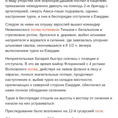
В виду упорства боя Воронцов-Дашков послал в Кацелево
приказание немедленно двинуть на помощь 2-ю бригаду с
артиллерией; смерть Азиса-паши подорвала, однако,
настроение турок, и они в беспорядке отступили к Езерджи.
Следом за ними на опушку зарослей вышел командир
Нежининского
полка
полковник
Тиньков с батальоном и
стрелковою ротою, бросился в. деревню, выбил штыками
неприятеля и ворвался в селение, где завязалась упорная
штыковая свалка, окончившаяся в 8 1/2 ч. вечера
вытеснением турок из Езерджи.
Неприятельская батарея быстро снялась с позиции и
отступила. В это же время майор Флоринский с 4 ротами
Волховского
полка
, действуя на левом фланге в лесу и
оврагах, понеся значительные потери, продолжал
наступление и, выбив турок из складок местности,
прилегающих к северной стороне Езерджи, обеспечил за
нами полное обладание селением.
Турки в беспорядке отошли на высоты к востоку от селения и
начали на них устраиваться.
Преследование было возложено на 12-й гусарский
полк
.