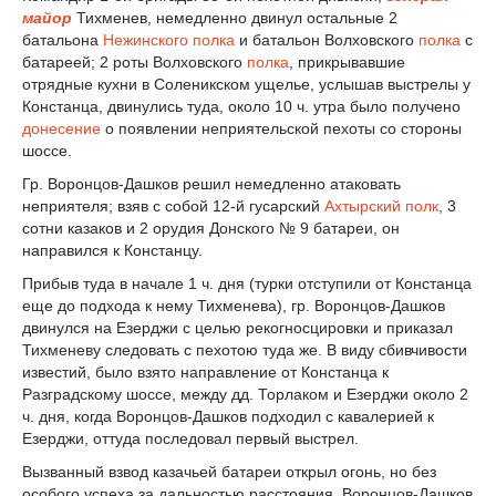
майор
Тихменев, немедленно двинул остальные 2
батальона
Нежинского полка
и батальон Волховского
полка
с
батареей; 2 роты Волховского
полка
, прикрывавшие
отрядные кухни в Соленикском ущелье, услышав выстрелы у
Констанца, двинулись туда, около 10 ч. утра было получено
донесение
о появлении неприятельской пехоты со стороны
шоссе.
Гр. Воронцов-Дашков решил немедленно атаковать
неприятеля; взяв с собой 12-й гусарский
Ахтырский полк
, 3
сотни казаков и 2 орудия Донского № 9 батареи, он
направился к Констанцу.
Прибыв туда в начале 1 ч. дня (турки отступили от Констанца
еще до подхода к нему Тихменева), гр. Воронцов-Дашков
двинулся на Езерджи с целью рекогносцировки и приказал
Тихменеву следовать с пехотою туда же. В виду сбивчивости
известий, было взято направление от Констанца к
Разградскому шоссе, между дд. Торлаком и Езерджи около 2
ч. дня, когда Воронцов-Дашков подходил с кавалерией к
Езерджи, оттуда последовал первый выстрел.
Вызванный взвод казачьей батареи открыл огонь, но без
особого успеха за дальностью расстояния. Воронцов-Дашков