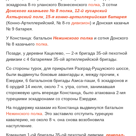
эскадрона 8-го уланского Вознесенского
полка
, 3 сотни
Донского казачьего № 8 полка
,
12-й гусарский
Ахтырский полк
,
15-я конно-артиллерийская батарея
(Конно-Артиллерийский, № 8-го
дивизион
) и Донская казачья
№ 9 батарея.
У Констанца: батальон
Нежинского полка
и сотня Донского
№ 8 казачьего
полка
.
Позади, у деревни Кацелево, — 2-я бригада 35-ой пехотной
дивизии с 4 батареями 35-ой артиллерийской бригады.
Со стороны турок, для прикрытия Разград-Рущукского шоссе,
были выдвинуты боковые авангарды и, между прочим, к
Езерджи, 6 батальонов бригады Азиса-паши, 6 эскадронов и
6 орудий 14 июля, около 7 ч. утра, сотня, занимавшая
сторожевую цепь впереди Констанца, было атакована 2-мя
турецкими эскадронами со стороны Езерджи.
На поддержку казакам из Констанца выдвинулся батальон
Нежинского полка
. Это заставило отступить турецкую
кавалерию, но около 8 ч. она снова возобновила
наступление.
Командир 1-ой бригады 35-ой пехотной дивизии,
генерал-