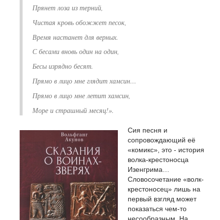
Прянет лоза из терний,
Чистая кровь обожжет песок,
Время настанет для верных.
С бесами вновь один на один,
Бесы изрядно бесят.
Прямо в лицо мне глядит хамсин…
Прямо в лицо мне летит хамсин,
Море и страшный месяц!».
Сия песня и
сопровождающий её
«комикс», это - история
волка-крестоносца
Изенгрима…
Словосочетание «волк-
крестоносец» лишь на
первый взгляд может
показаться чем-то
несообразным. На