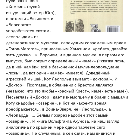
Руси вовсю веет
«Хамсин» (сухой
изнуряющий ветер Юга),
а потомки «Викингов» и
«Берсерков»
уподобляются «котам-
леопольдам» из
дегенеративного мультика, лепечущим современным ордам
«Гогов-Магогов», принесённым Хамсином: «ребята, давайте
жить дружно…». Впрочем, и в данном мульте, в первом его
выпуске, был сокрыт определённый «намёк» («сказка ложь,
да в ней намёк»; всё в безконечной мульт-леопольдиане
«ложь», да вот один «намёк» имеется). Доведённый
агрессией мышей, Кот Леопольд взывает: «доктора!». И
«Доктор», Псоглавец в облачении с Крестом является
(неважно, что это якобы «красный Крест», намёк есть намёк).
Песьеглавый «Доктор» даёт изнемогшему в брани с мышами
Коту снадобье «озверин», и Кот на какое-то время
преображается… в Воина-Зверя, не «Леопольда», а
«Леопарда»!... Белым позарез надобен этот самый
«озверин»… И книга Вольфганга Акунова, на наш взгляд,
аналогична по крайней мере одной таблетке сего
«озверина». Не случайным, в сей сзязи, нам видится и