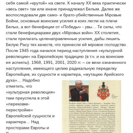
себя самой «крутой» на свете. К началу ХХ века практически
«весь свет» так или иначе принадлежал Белым. Далее же
воспоследовали две само- и брато-убийственные Мiровые
Бойни, основные воинские усилия в коих легли на плечи
Белых, а вот бенефиции от «Победы» - увы… Те силы, что
стали бенефициарами двух «Мiровых войн» ХХ столетия,
стали прилагать целенаправленные усилия, дабы лишить
Белую Расу тех качеств, что принесли ей мiровое господство.
После 1945 года начался период наступления «культурной
революции» на Европейскую традицию (в т.ч. и на воинские
ея аспекты). 1968, 1991, 2001, 2020 гг. – се вехи означенного
наступления, имеющего целию радикальную переделку
Европейцев, их сущности и характера, «мутацию Арийского
духа»…
Надобно
отметить, что
«культурная революция»
таки преуспела в этой
«перековке-
перестройке»
Европейской сущности и
характера… Над
просторами Европы и