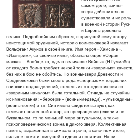
самом деле, воины-
звери действительно
существовали и их роль
в военной истории Руси
и Европы довольно
велика. Подробнейшим образом, с присущей сему автору
неистощимой эрудицией, историю воинов-зверей излагает
Вольфганг Акунов в своей книге. Имя героя «Хамсина»,
«Изенгрим», се «волчье имя», обозначающее «Серая
маска»… Вообще-то, «дело величавое Войны» (Н.Гумилёв)
от каждого Воина требует некоей толики «звериных» качеств,
без них в бою не обойтись. Но воины-звери Древности и
Средневековья были своего рода «спецназом» тогдашних
воинских подразделений, степень их отождествления со
«звериным началом» была тотальной. Отнюдь не случайны
их именования: «берсерки» (воины-медведи), «ульвхедины»
(воины-волки) и т.п. Сии имена свидетельствуют, как
отмечает почтенный автор, «о превращении (ежели и не
буквальном, то по меньшей мере ритуальном, а также
психоповеденческом) воина в дикого зверя. Коллективная
память, выраженная в символе и речи, в конечном итоге,
сильнее памяти, живущей в идеях и понятиях. Наши