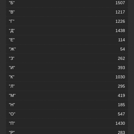
"Б"
1507
"В"
1217
"Г"
1226
"Д"
1438
"Е"
114
"Ж"
54
"З"
262
"И"
393
"К"
1030
"Л"
295
"М"
419
"Н"
185
"О"
547
"П"
1430
"Р"
283