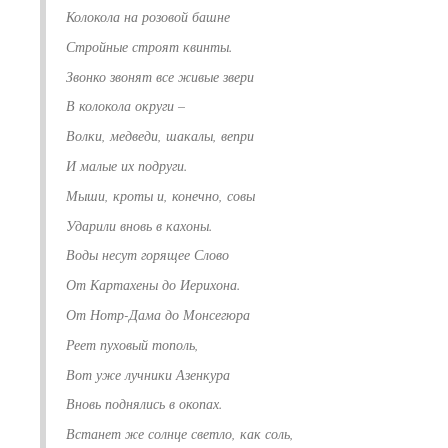
Колокола на розовой башне
Стройные строят квинты.
Звонко звонят все живые звери
В колокола округи –
Волки, медведи, шакалы, вепри
И малые их подруги.
Мыши, кроты и, конечно, совы
Ударили вновь в кахоны.
Воды несут горящее Слово
От Картахены до Иерихона.
От Нотр-Дама до Монсегюра
Реет пуховый тополь,
Вот уже лучники Азенкура
Вновь поднялись в окопах.
Встанет же солнце светло, как соль,