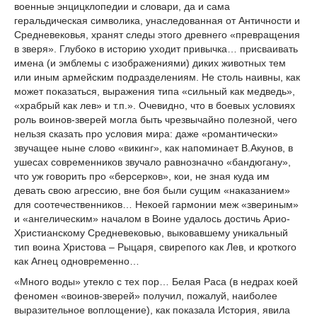
военные энцицклопедии и словари, да и сама
геральдическая символика, унаследованная от Античности и
Средневековья, хранят следы этого древнего «превращения
в зверя». Глубоко в историю уходит привычка… присваивать
имена (и эмблемы с изображениями) диких животных тем
или иным армейским подразделениям. Не столь наивны, как
может показаться, выражения типа «сильный как медведь»,
«храбрый как лев» и т.п.». Очевидно, что в боевых условиях
роль воинов-зверей могла быть чрезвычайно полезной, чего
нельзя сказать про условия мира: даже «романтически»
звучащее ныне слово «викинг», как напоминает В.Акунов, в
ушесах современников звучало равнозначно «бандюгану»,
что уж говорить про «берсерков», кои, не зная куда им
девать свою агрессию, вне боя были сущим «наказанием»
для соотечественников… Некоей гармонии меж «звериным»
и «ангелическим» началом в Воине удалось достичь Арио-
Христианскому Средневековью, выковавшему уникальный
тип воина Христова – Рыцаря, свирепого как Лев, и кроткого
как Агнец одновременно…
«Много воды» утекло с тех пор… Белая Раса (в недрах коей
феномен «воинов-зверей» получил, пожалуй, наиболее
выразительное воплощение), как показала История, явила