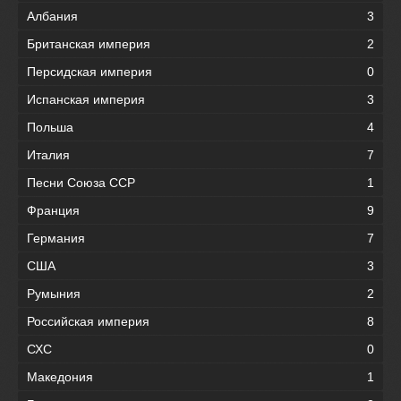
Албания
3
Британская империя
2
Персидская империя
0
Испанская империя
3
Польша
4
Италия
7
Песни Союза ССР
1
Франция
9
Германия
7
США
3
Румыния
2
Российская империя
8
СХС
0
Македония
1