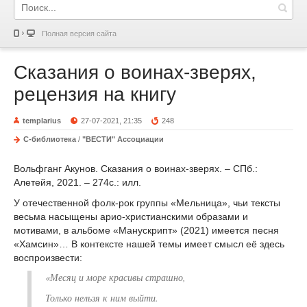
Полная версия сайта
Сказания о воинах-зверях,
рецензия на книгу
templarius
27-07-2021, 21:35
248
С-библиотека
/
"ВЕСТИ" Ассоциации
Вольфганг Акунов. Сказания о воинах-зверях. – СПб.:
Алетейя, 2021. – 274с.: илл.
У отечественной фолк-рок группы «Мельница», чьи тексты
весьма насыщены арио-христианскими образами и
мотивами, в альбоме «Манускрипт» (2021) имеется песня
«Хамсин»… В контексте нашей темы имеет смысл её здесь
воспроизвести:
«Месяц и море красивы страшно,
Только нельзя к ним выйти.