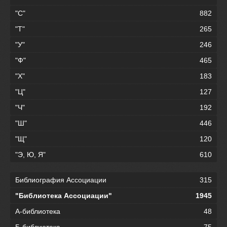
"С"
882
"Т"
265
"У"
246
"Ф"
465
"Х"
183
"Ц"
127
"Ч"
192
"Ш"
446
"Щ"
120
"Э, Ю, Я"
610
Библиография Ассоциации
315
"Библиотека Ассоциации"
1945
А-библиотека
48
Б-библиотека
75