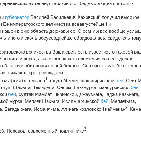
, деревенских жителей, стариков и от бедных людей состоит в
ый
губернатор
Василей Васильевич Каховский получил высокое
 Ее императорского величества всеавгустейшей и
 нашей в сию область державы ее. О сем мы все вообще услыш
оль много и сколь всеусерднейше обрадовались, свидетель том
раторского величества Ваша светлость известись о таковой ра
е лишите и впредь высокого вашего попечения во всех делах,
 области и обитающих в ней бедных. Сего мы от вас без сомне
исав, нижайше препровождаем.
1
ар муфтий богомолец
, слуга Мегмет-шах ширинской
бей
, Сеит 
утлуш Шах-ага, Темир-ага, Селим Шах-мурза, мансуровской
бей
ской
бей
, султан Мамбет ширинской, Джаум-ага, Гаджа Казы-ага,
кой мурза, Мегмет Шах-ага, Ислям аргинской
бей
, Мегмет-ага,
2
, Багадыр-ага, Исмаил-ага, Али-ага козловской каймакан
, Кема
3
87 об. Перевод, современный подлиннику
.