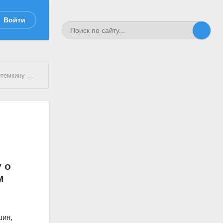
Войти
терины II в Крым
 о
м
шин,