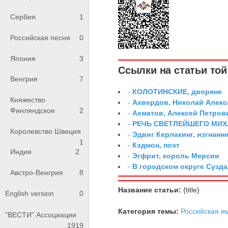
Сербия
1
Российская песня
0
Япония
3
Ссылки на статьи той 
Венгрия
7
-
КОЛОТИНСКИЕ, дворяне
Княжество
-
Ахвердов, Николай Алекс
Финляндское
2
-
Ахматов, Алексей Петров
-
РЕЧЬ СВЕТЛЕЙШЕГО МИ
Королевство Швеция
-
Эдвиг Керлакинг, изгнанн
1
-
Кэдмон, поэт
Индия
2
-
Эгфрит, король Мерсии
-
В городском округе Сузд
Австро-Венгрия
8
Название статьи:
{title}
English version
0
Категория темы:
Российская и
"ВЕСТИ" Ассоциации
1919