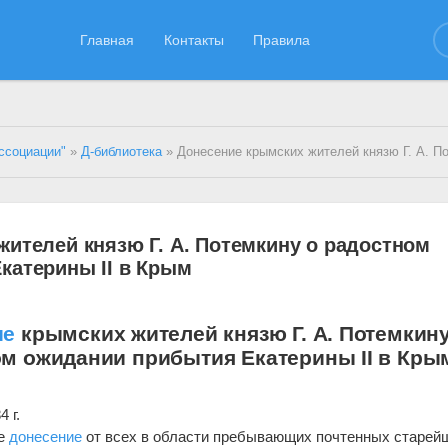
Главная
Контакты
Правила
ссоциации"
»
Д-библиотека
» Донесение крымских жителей князю Г. А. Потемкину о радостном ожидании прибытия Ека
ителей князю Г. А. Потемкину о радостном
катерины II в Крым
ие
крымских жителей князю Г. А. Потемкину
м ожидании прибытия Екатерины II в Кры
 г.
ее
донесение
от всех в области пребывающих почтенных старей