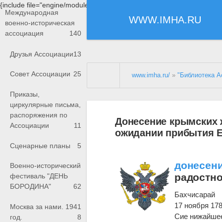
{include file="engine/modules/saperu/head.php"}
Международная
WWW.IMHA.RU
военно-историческая
ассоциация
140
Друзья Ассоциации
13
Совет Ассоциации
25
www.imha.ru/
»
"Библиотека А
Приказы,
циркулярные письма,
распоряжения по
Донесение крымских ж
Ассоциации
11
ожидании прибытия Е
Сценарные планы
5
донесен
Военно-исторический
радостно
фестиваль "ДЕНЬ
БОРОДИНА"
62
Бахчисарай
17 ноября 1784
Москва за нами. 1941
Сие нижайш
год.
8