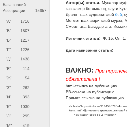
Автор(ы) статьи:
Мусалар муфт
База знаний
казыаскер богомолец, слуги Ку
Ассоциации
15657
Девлят-шах суджевитской
бей
, 
Мегмет-шах ширинской мурза, М
"А"
1716
Смоил-ага, Багадыр-ага, Исмаил
"Б"
1507
Источник статьи:
Ф. 15. Оп. 1
"В"
1217
"Г"
1226
Дата написания статьи:
"Д"
1438
ВАЖНО:
"Е"
114
При перепеч
"Ж"
54
обязательна !
html-ссылка на публикацию
"З"
262
BB-ссылка на публикацию
"И"
393
Прямая ссылка на публикацию
"К"
1030
"Л"
295
"М"
419