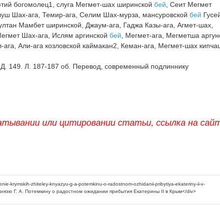
ий богомолец1, слуга Мегмет-шах ширинской
бей
, Сеит Мегмет
тлуш Шах-ага, Темир-ага, Селим Шах-мурза, мансуровской
бей
Гусей
султан Мамбет ширинской, Джаум-ага, Гаджа Казы-ага, Агмет-шах,
егмет Шах-ага, Ислям аргинской
бей
, Мегмет-ага, Мегметша аргун
-ага, Али-ага козловской каймакан2, Кеман-ага, Мегмет-шах кипча
. Д. 149. Л. 187-187 об. Перевод, современный подлиннику
атывании или цитировании статьи, ссылка на сай