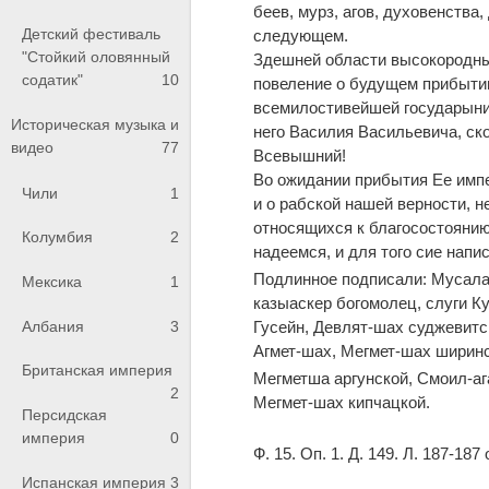
беев, мурз, агов, духовенства
Детский фестиваль
следующем.
"Стойкий оловянный
Здешней области высокородн
содатик"
10
повеление о будущем прибытии
всемилостивейшей государыни
Историческая музыка и
него Василия Васильевича, ск
видео
77
Всевышний!
Во ожидании прибытия Ее импе
Чили
1
и о рабской нашей верности, н
относящихся к благосостоянию
Колумбия
2
надеемся, и для того сие нап
Подлинное подписали: Мусал
Мексика
1
казыаскер богомолец, слуги К
Албания
3
Гусейн, Девлят-шах суджевит
Агмет-шах, Мегмет-шах ширинс
Британская империя
Мегметша аргунской, Смоил-ага
2
Мегмет-шах кипчацкой.
Персидская
империя
0
Ф. 15. Оп. 1. Д. 149. Л. 187-1
Испанская империя
3