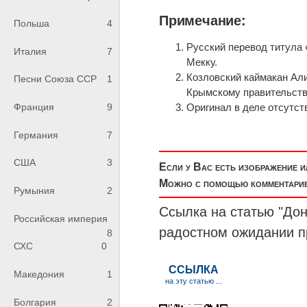
Примечание:
Польша
4
Русский перевод титула 
Италия
7
Мекку.
Козловский каймакан Ал
Песни Союза ССР
1
Крымскому правительству о
Оригинал в деле отсутств
Франция
9
Германия
7
США
3
Если у Вас есть изображение 
Можно с помощью комментариев
Румыния
2
Ссылка на статью "Дон
Российская империя
радостном ожидании п
8
СХС
0
Македония
1
Болгария
2