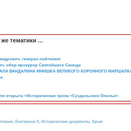
же тематики ...
андрович, генерал-лейтенант
ич, обер-прокурор Святейшего Синода
ХАЛА ВАНДАЛИНА МНИШКА ВЕЛИКОГО КОРОННОГО МАРШАЛК
ик
аля открыта «Историческая тропа «Суздальское Ополье»
мперия
,
Екатерина II
,
Исторические документы
,
Крым