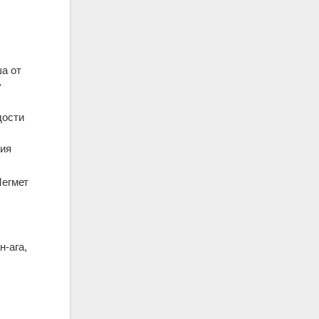
а от
у
дости
ния
Мегмет
н-ага,