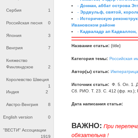
-
Доннан, аббат острова Эг
Сербия
1
-
Эрдвульф, святой, коро
-
Историческую реконструк
Российская песня
0
Ивановском районе
-
Кадваладр ап Кадваллон,
Япония
3
Название статьи:
{title}
Венгрия
7
Категория темы:
Российская и
Княжество
Финляндское
2
Автор(ы) статьи:
Императриц
Королевство Швеция
Источник статьи:
Ф. 5. Оп. 1. 
1
Сб. РИО. Т. 23. С. 412 (фр. яз.); 
Индия
2
Дата написания статьи:
Австро-Венгрия
8
English version
0
ВАЖНО:
При перепеч
"ВЕСТИ" Ассоциации
обязательна !
1919