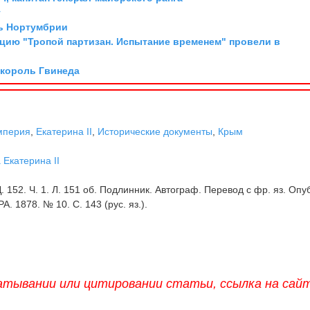
г
ль Нортумбрии
цию "Тропой партизан. Испытание временем" провели в
 король Гвинеда
мперия
,
Екатерина II
,
Исторические документы
,
Крым
а
Екатерина II
Д. 152. Ч. 1. Л. 151 об. Подлинник. Автограф. Перевод с фр. яз. Опуб
РА. 1878. № 10. С. 143 (рус. яз.).
атывании или цитировании статьи, ссылка на сай