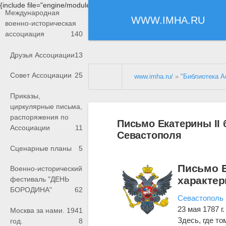
{include file="engine/modules/saperu/head.php"}
Международная
WWW.IMHA.RU
военно-историческая
ассоциация
140
Друзья Ассоциации
13
Совет Ассоциации
25
www.imha.ru/
»
"Библиотека А
Приказы,
циркулярные письма,
распоряжения по
Письмо Екатерины II 
Ассоциации
11
Севастополя
Сценарные планы
5
Письмо Е
Военно-исторический
характер
фестиваль "ДЕНЬ
БОРОДИНА"
62
Севастополь
23 мая 1787 г.
Москва за нами. 1941
Здесь, где то
год.
8