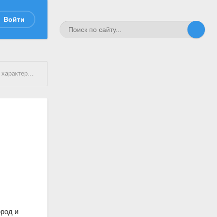
Войти
икой Севастополя
ород и