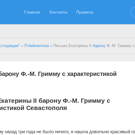
Главная
Контакты
Правила
ссоциации"
»
П-библиотека
» Письмо Екатерины II
барону
Ф.-М. Гримму с характерист
барону Ф.-М. Гримму с характеристикой
катерины II барону Ф.-М. Гримму с
истикой Севастополя
му назад три года не было ничего, я нашла довольно красивый г