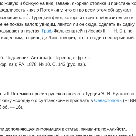
 живую и бойкую на вид: гавань, якорная стоянка и пристань х
аведливость князю Потемкину, что он во всем этом обнаружил
1
розорливость
. Турецкий флот, который стоит приблизительно в
е не показывался; увидим, явится ли он сюда, сделать высадку
казывают в газетах.
Граф
Фалькенштейн (Иосиф II. — Н. Б.), по-
 виденным, а принц де Линь говорит, что это один непрерывный
51 об. Подлинник. Автограф. Перевод с фр. яз.
фр. яз.); РА. 1878. № 10. С. 143 (рус. яз.).
ы II Потемкин просил русского посла в Турции Я. И. Булгакова
люпку «сходную с султанской» и прислать в
Севастополь
(РГВИ
15 об. — 16).
или дополняющая информация к статье, пришлите пожалуйста.