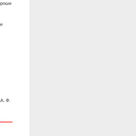
ороши
 и
А. Ф.