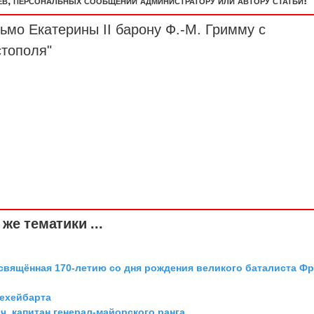
, персональных сообщений администратору или автору статьи!
сьмо Екатерины II
барону
Ф.-М. Гримму с
стополя"
же тематики ...
освящённая 170-летию со дня рождения великого баталиста Ф
Дехейбарта
, капитан генерал-майорского ранга