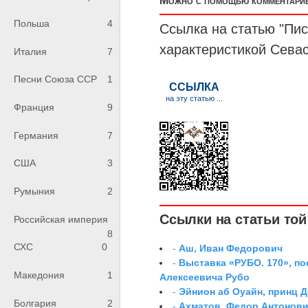
Можно с помощью комментариев
Польша
4
Ссылка на статью "Пи
характеристикой Сева
Италия
7
Песни Союза ССР
1
Франция
9
Германия
7
США
3
Румыния
2
Ссылки на статьи той 
Российская империя
8
СХС
0
-
Аш, Иван Федорович
-
Выставка «РУБО. 170», п
Македония
1
Алексеевича Рубо
-
Эйнион аб Оуайн, принц 
Болгария
2
-
Ахматов, Федор Антонович