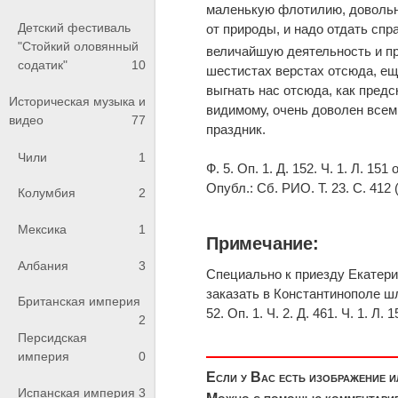
маленькую флотилию, довольно
Детский фестиваль
от природы, и надо отдать спр
"Стойкий оловянный
величайшую деятельность и п
содатик"
10
шестистах верстах отсюда, ещ
выгнать нас отсюда, как предс
Историческая музыка и
видимому, очень доволен всем
видео
77
праздник.
Чили
1
Ф. 5. Оп. 1. Д. 152. Ч. 1. Л. 1
Опубл.: Сб. РИО. Т. 23. С. 412 (
Колумбия
2
Мексика
1
Примечание:
Албания
3
Специально к приезду Екатерин
заказать в Константинополе ш
Британская империя
52. Оп. 1. Ч. 2. Д. 461. Ч. 1. Л. 
2
Персидская
империя
0
Если у Вас есть изображение 
Испанская империя
3