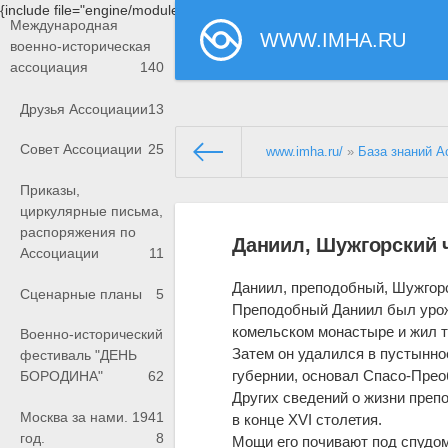
{include file="engine/modules/saperu/head.php"}
Международная
WWW.IMHA.RU
военно-историческая
ассоциация
140
Друзья Ассоциации
13
Совет Ассоциации
25
www.imha.ru/
»
База знаний А
Приказы,
циркулярные письма,
распоряжения по
Даниил, Шужгорский 
Ассоциации
11
Даниил, преподобный, Шужгорс
Сценарные планы
5
Преподобный Даниил был урож
комельском монастыре и жил т
Военно-исторический
Затем он удалился в пустынно
фестиваль "ДЕНЬ
губернии, основал Спасо-Пре
БОРОДИНА"
62
Других сведений о жизни препо
Москва за нами. 1941
в конце XVI столетия.
год.
8
Мощи его почивают под спудо