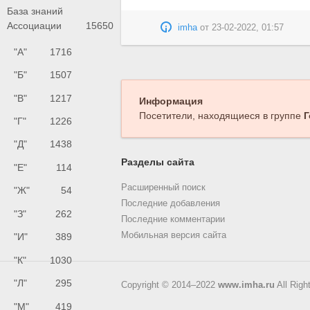
База знаний
Ассоциации
15650
imha
от
23-02-2022, 01:57
"А"
1716
"Б"
1507
"В"
1217
Информация
Посетители, находящиеся в группе
Г
"Г"
1226
"Д"
1438
Разделы сайта
"Е"
114
Расширенный поиск
"Ж"
54
Последние добавления
"З"
262
Последние комментарии
Мобильная версия сайта
"И"
389
"К"
1030
"Л"
295
Copyright © 2014–2022
www.imha.ru
All Righ
"М"
419