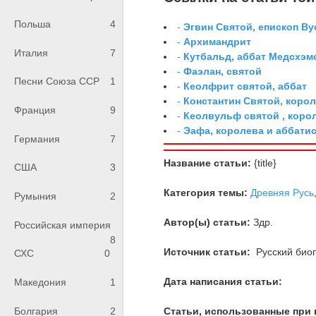
Польша
4
-
Эгвин Святой, епископ Ву
-
Архимандрит
Италия
7
-
Кутбальд, аббат Медсхэм
-
Фаэлан, святой
Песни Союза ССР
1
-
Кеолфрит святой, аббат
-
Константин Святой, коро
Франция
9
-
Кеолвульф святой , коро
-
Эафа, королева и аббати
Германия
7
Название статьи:
{title}
США
3
Категория темы:
Древняя Русь
Румыния
2
Автор(ы) статьи:
Здр.
Российская империя
8
Источник статьи:
Русский биог
СХС
0
Дата написания статьи:
Македония
1
Болгария
2
Статьи, использованные при 