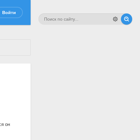
Войти
ся он