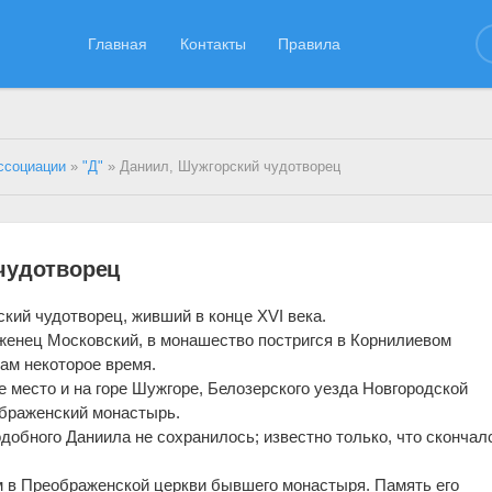
Главная
Контакты
Правила
ссоциации
»
"Д"
» Даниил, Шужгорский чудотворец
чудотворец
кий чудотворец, живший в конце XVI века.
енец Московский, в монашество постригся в Корнилиевом
ам некоторое время.
е место и на горе Шужгоре, Белозерского уезда Новгородской
ображенский монастырь.
добного Даниила не сохранилось; известно только, что скончал
м в Преображенской церкви бывшего монастыря. Память его