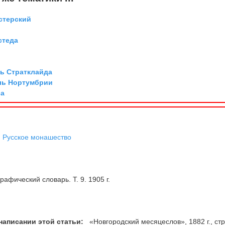
стерский
стеда
ль Стратклайда
ль Нортумбрии
са
,
Русское монашество
рафический словарь. Т. 9. 1905 г.
написании этой статьи:
«Новгородский месяцеслов», 1882 г., стр