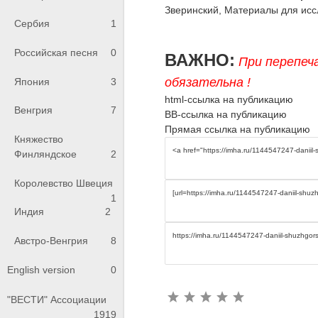
Зверинский, Материалы для иссле
Сербия
1
Российская песня
0
ВАЖНО:
При перепеч
обязательна !
Япония
3
html-ссылка на публикацию
Венгрия
7
BB-ссылка на публикацию
Прямая ссылка на публикацию
Княжество
Финляндское
2
Королевство Швеция
1
Индия
2
Австро-Венгрия
8
English version
0
"ВЕСТИ" Ассоциации
1919