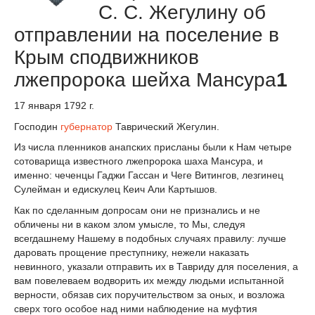
С. С. Жегулину об
отправлении на поселение в
Крым сподвижников
лжепророка шейха Мансура
1
17 января 1792 г.
Господин
губернатор
Таврический Жегулин.
Из числа пленников анапских присланы были к Нам четыре
сотоварища известного лжепророка шаха Мансура, и
именно: чеченцы Гаджи Гассан и Чеге Витингов, лезгинец
Сулейман и едискулец Кеич Али Картышов.
Как по сделанным допросам они не признались и не
обличены ни в каком злом умысле, то Мы, следуя
всегдашнему Нашему в подобных случаях правилу: лучше
даровать прощение преступнику, нежели наказать
невинного, указали отправить их в Тавриду для поселения, а
вам повелеваем водворить их между людьми испытанной
верности, обязав сих поручительством за оных, и возложа
сверх того особое над ними наблюдение на муфтия