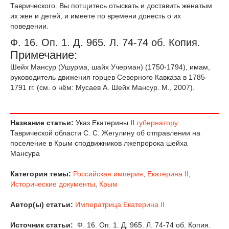
Таврического. Вы потщитесь отыскать и доставить женатым
их жен и детей, и имеете по времени донесть о их
поведении.
Ф. 16. Оп. 1. Д. 965. Л. 74-74 об. Копия.
Примечание:
Шейх Мансур (Ушурма, шайх Учерман) (1750-1794), имам,
руководитель движения горцев Северного Кавказа в 1785-
1791 гг. (см. о нём: Мусаев А. Шейх Мансур. М., 2007).
Название статьи:
Указ Екатерины II
губернатору
Таврической области С. С. Жегулину об отправлении на
поселение в Крым сподвижников лжепророка шейха
Мансура
Категория темы:
Российская империя
,
Екатерина II
,
Исторические документы
,
Крым
Автор(ы) статьи:
Императрица
Екатерина II
Источник статьи:
Ф. 16. Оп. 1. Д. 965. Л. 74-74 об. Копия.