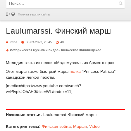
Полная версия сайта
Laulumarssi. Финский марш
imha
30-03-2023, 23:45
40
Историческая музыка и видео
/
Княжество Финляндское
Мелодия взята из песни «Мадемуазель из Арментьера».
Этот марш также быстрый марш
полка
"Princess Patricia"
канадской легкой пехоты.
[media=https://www.youtube.com/watch?
v=PfvpkJOhAH0&list=WL&index=11]
Название статьи:
Laulumarssi. Финский марш
Категория темы:
Финская война
,
Марши
,
Video