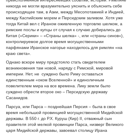
никогда не могли вразумительно уяснить и объяснить себе
происходящее там, в Азии, между Месопотамией и Индией,
между Каспийским морем и Персидским заливом. Хотя уже
тогда Китай вел с Ираном оживленную торговлю шелком, а
римские послы и купцы от случая к случаю добирались до
Китая («Серики» – «Страны шелка» -, или «страны синов»),
контролируемое долгое время могущественными
парфянами Иранское нагорье находилось для римлян «на
краю света».
Однако вскоре миру предстояло стать свидетелем
возникновения там новой, наряду с Римской, мировой
империи. Нет, не суждено было Риму оставаться
единственным «оком Вселенной» и единоличным
повелителем мира на все времена. Лику земли было
суждено обрести второе око – Персидскую державу
Сасанидов.
Парсуа, или Парса – позднейшая Персия – была в свое
время небольшой провинцией могущественной Мидийской
державы. В 550 г. до Р.Х. Куруш (Кир) II, отважный сын
правителя этой мелкой провинции Парса, низверг Великого
царя Мидийской державы, завоевал столицу Ирана