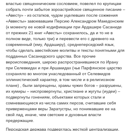
властью священническим сословием, повелел по крупицам
собрать почти забытое зороастрийское священное писание –
«Авесту» - из остатков, чудом уцелевших после сожжения
«Аввесты» завоевавшим Персию Александром Македонским
(к моменту ее новой кодификации при Ардашире Сасаниде
от прежних 21 книг «Авесты» сохранилось, да и то не в
полном виде, только три) и перевести его с древнего на
современный (ему, Ардаширу), среднеперсидский язык,
чтобы сделать авестийские молитвы и тексты понятными для
подданных Сасанидского царства. Все прочие
вероисповедания, широко распространившиеся по Ирану
при Селевкидах и при Аршакидах (чье Парфянское царство
сохраняло во многом унаследованный от Селевкидов
эллинистический характер, в том числе и в религиозном
плане) , были запрещены, храмы чужих богов – разрушены,
их кумиры – ниспровергнуты, христиане и жугуты (иудеи) –
подвергнуты гонениям, объектами которых стали и
сомневающиеся из числа самих персов, считавшие себя
приверженцами веры Заратустры, но понимавшие ее на
свой лад, иначе, чем светские и духовные власти
предержащие.
Персидская держава подверглась жесткой централизации,