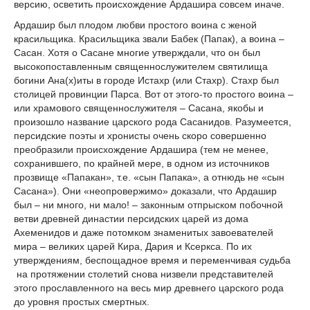
версию, осветить происхождение Ардашира совсем иначе.
Ардашир был плодом любви простого воина с женой
красильщика. Красильщика звали Бабек (Папак), а воина –
Сасан. Хотя о Сасане многие утверждали, что он был
высокопоставленным священнослужителем святилища
богини Ана(х)иты в городе Истахр (или Стахр). Стахр был
столицей провинции Парса. Вот от этого-то простого воина –
или храмового священнослужителя – Сасана, якобы и
произошло название царского рода Сасанидов. Разумеется,
персидские поэты и хронисты очень скоро совершенно
преобразили происхождение Ардашира (тем не менее,
сохранившего, по крайней мере, в одном из источников
прозвище «Папакан», т.е. «сын Папака», а отнюдь не «сын
Сасана»). Они «неопровержимо» доказали, что Ардашир
был – ни много, ни мало! – законным отпрыском побочной
ветви древней династии персидских царей из дома
Ахеменидов и даже потомком знаменитых завоевателей
мира – великих царей Кира, Дария и Ксеркса. По их
утверждениям, беспощадное время и переменчивая судьба
на протяжении столетий снова низвели представителей
этого прославленного на весь мир древнего царского рода
до уровня простых смертных.