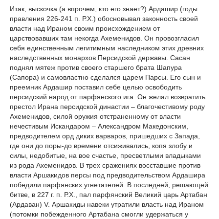
Итак, выскочка (а впрочем, кто его знает?) Ардашир (годы
правления 226-241 п. Р.Х.) обосновывал законность своей
власти над Ираном своим происхождением от
царствовавших там некогда Ахеменидов. Он провозгласил
себя единственным легитимным наследником этих древних
наследственных монархов Персидской державы. Сасан
поднял мятеж против своего старшего брата Шапура
(Сапора) и самовластно сделался царем Парсы. Его сын и
преемник Ардашир поставил себе целью освободить
персидский народ от парфянского ига. Он желал возвратить
престол Ирана персидской династии – благочестивому роду
Ахеменидов, силой оружия отстраненному от власти
нечестивым Искандаром – Александром Македонским,
предводителем орд диких варваров, пришедших с Запада,
где они до поры-до времени отсиживались, копя злобу и
силы, недобитые, на вое счастье, пресветлыми владыками
из рода Ахеменидов. В трех сражениях восставшие против
власти Аршакидов персы под предводительством Ардашира
победили парфянских угнетателей. В последней, решающей
битве, в 227 г. п. Р.Х., пал парфянский Великий царь Артабан
(Ардаван) V. Аршакиды навеки утратили власть над Ираном
(потомки побежденного Артабана смогли удержаться у