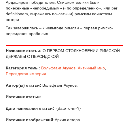
Ардаширом победителем. Слишком велики были
понесенные «непобедимым» («по определению», или per
definitionem, выражаясь по-латыни) римским воинством
потери.
Так завершилась – к невыгоде римлян – первая римско-
персидская проба сил…
Название статьи:
О ПЕРВОМ СТОЛКНОВЕНИИ РИМСКОЙ
ДЕРЖАВЫ С ПЕРСИДСКОЙ
Категория темы:
Вольфганг Акунов
,
Античный мир
,
Персидская империя
Автор(ы) статьи:
Вольфганг Акунов.
Источник статьи:
Дата написания статьи:
{date=d-m-Y}
Источник изображений:
Архив автора