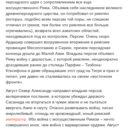
персидского царя с сопротивлением все еще
могущественного Рима. Объявив себя наследником великого
древнеперсидского царства, он потребовал от римлян
(которых, подобно всем персам той поры, не слишком
отличал от греков, тем более что римляне все больше
огречивались), возврата всех азиатских областей,
находившихся под их контролем, Персии. Очень скоро
Ардашир совершил вооруженное вторжение в римские
провинции Месопотамию и Сирию, причем персидская
конница дошла до Малой Азии. Владыка персов объявил
Риму войну с дерзостью, с которой римляне, неоднократно
доходившие ранее до столицы Парфии – Тизбона-
Ктесифона и даже обращавшие этот град на Тигре в прах и
пепел, уже давно не сталкивались на своем «восточном
фронте».
Август Север Александр направил владыке персов
велеречивое послание, в котором убеждал дерзкого
Сасанида не вторгаться в чужие земли и не пытаться
ввергать Азию в смуту. Опасно развязывать войну, писал
миролюбивый, отнюдь не кровожадный, юный римский
император
. Ибо война с могущественным Римом – нечто
совершенно иное, чем война с варварскими ордами. Август