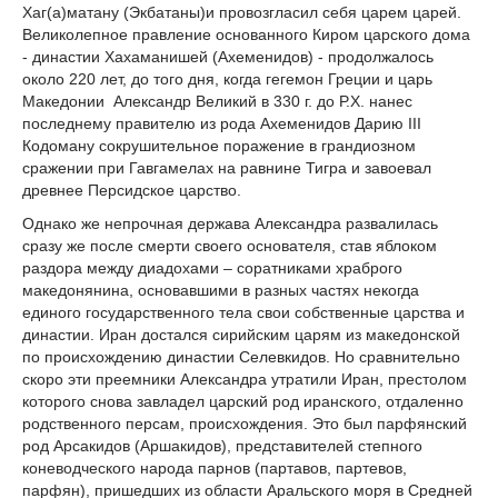
Хаг(а)матану (Экбатаны)и провозгласил себя царем царей.
Великолепное правление основанного Киром царского дома
- династии Хахаманишей (Ахеменидов) - продолжалось
около 220 лет, до того дня, когда гегемон Греции и царь
Македонии Александр Великий в 330 г. до Р.Х. нанес
последнему правителю из рода Ахеменидов Дарию III
Кодоману сокрушительное поражение в грандиозном
сражении при Гавгамелах на равнине Тигра и завоевал
древнее Персидское царство.
Однако же непрочная держава Александра развалилась
сразу же после смерти своего основателя, став яблоком
раздора между диадохами – соратниками храброго
македонянина, основавшими в разных частях некогда
единого государственного тела свои собственные царства и
династии. Иран достался сирийским царям из македонской
по происхождению династии Селевкидов. Но сравнительно
скоро эти преемники Александра утратили Иран, престолом
которого снова завладел царский род иранского, отдаленно
родственного персам, происхождения. Это был парфянский
род Арсакидов (Аршакидов), представителей степного
коневодческого народа парнов (партавов, партевов,
парфян), пришедших из области Аральского моря в Средней