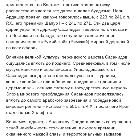
христианства, на Востоке - противостояло натиску
распространявшегося все далее и далее буддизма. Царь
Ардашир правил, как уже говорилось выше, с 223 по 241 г. п.
Р.Х., его преемник Шапур I – с 241 по 271. Эти два царя
царей упрочили державу Сасанидов, твердой ногой встав и
на Востоке и на Западе, где вступили в ожесточенное
соперничество с «Румийской» (Римской) мировой державой
во всех сферах.
Влияние великой культуры персидского царства Сасанидов
ощущались вплоть до позднего, Средневековья, в том числе
мусульманского и европейского. Унаследовавшего от
Сасанидов рыцарство и феодальную знать, турниры,
конные копейные единоборства, придворные одеяния и
церемониалы, ленную систему и государственную церковь.
Эпоха мирового преобладания Сасанидов продолжалась
вплоть до самого арабского завоевания и победы новой
мировой религии – ислама – в 651 г. п.Р. Х., после чего Иран
стал частью Халифата.
Вернемся, однако, к Ардаширу. Представлялась совершенно
ясной неизбежность столкновения, в скором времени,
охваченного жаждой славы и территориальных захватов