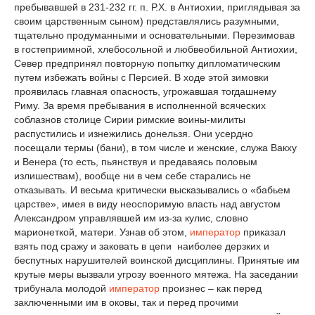
пребывавшей в 231-232 гг. п. Р.Х. в Антиохии, приглядывая за
своим царственным сыном) представлялись разумными,
тщательно продуманными и основательными. Перезимовав
в гостеприимной, хлебосольной и любвеобильной Антиохии,
Север предпринял повторную попытку дипломатическим
путем избежать войны с Персией. В ходе этой зимовки
проявилась главная опасность, угрожавшая тогдашнему
Риму. За время пребывания в исполненной всяческих
соблазнов столице Сирии римские воины-милиты
распустились и изнежились донельзя. Они усердно
посещали термы (бани), в том числе и женские, служа Вакху
и Венера (то есть, пьянствуя и предаваясь половым
излишествам), вообще ни в чем себе старались не
отказывать. И весьма критически высказывались о «бабьем
царстве», имея в виду неоспоримую власть над августом
Александром управлявшей им из-за кулис, словно
марионеткой, матери. Узнав об этом,
император
приказал
взять под сражу и заковать в цепи наиболее дерзких и
беспутных нарушителей воинской дисциплины. Принятые им
крутые меры вызвали угрозу военного мятежа. На заседании
трибунала молодой
император
произнес – как перед
заключенными им в оковы, так и перед прочими