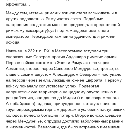
эффектом…
Между тем, мятежи римских воинов стали вспыхивать и в
других подвластных Риму частях света. Подобные
настроения солдатских масс не предвещали предстоящей
римскому «экзерциту(су») под командованием юного
императора Персидской кампании удачного для римлян
исхода.
Наконец, в 232 г. п. Р.Х. в Месопотамию вступили три
снаряженные Севером против Ардашира римские армии.
Первое войско «потомков Энея и Ромула» шло через
Армению, второе через Северное Междуречье, третье, во
главе с самим августом Александром Севером – наступало
на персов через земли, лежащие южнее Евфрата. Первому
войску поначалу сопутствовал успех. Подвергая
неприятельскую территорию нещадному опустошению и
разграблению, оно дошло до Мидии (т.е. до современного
Азербайджана), однако, принужденное к отступлению по
труднопроходимым горным дорогам в условиях наступивших
холодов, понесло большие потери. Второе войско, шедшее
через Междуречье, с трудом достигло заболоченных равнин
и низменностей Вавилонии, где было встречено имевшими