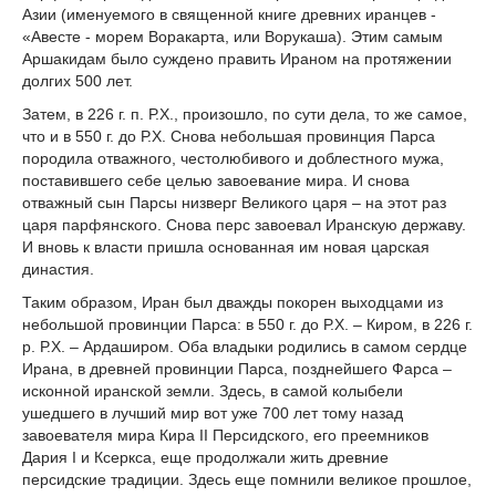
Азии (именуемого в священной книге древних иранцев -
«Авесте - морем Воракарта, или Ворукаша). Этим
самым
Аршакидам было
суждено править Ираном на протяжении
долгих 500 лет.
Затем, в 226 г. п. Р.Х., произошло, по сути дела, то же самое,
что и в 550 г. до Р.Х. Снова небольшая провинция Парса
породила отважного, честолюбивого и доблестного мужа,
поставившего себе целью завоевание мира. И снова
отважный сын Парсы низверг Великого царя – на этот раз
царя парфянского. Снова перс завоевал Иранскую державу.
И вновь к власти пришла основанная им новая царская
династия.
Таким образом, Иран был дважды покорен выходцами из
небольшой провинции Парса: в 550 г. до Р.Х. – Киром, в 226 г.
р. Р.Х. – Ардаширом. Оба владыки родились в самом сердце
Ирана, в древней провинции Парса, позднейшего Фарса –
исконной иранской земли. Здесь, в самой колыбели
ушедшего в лучший мир вот уже 700 лет тому назад
завоевателя мира Кира II Персидского, его преемников
Дария I и Ксеркса, еще продолжали жить древние
персидские традиции. Здесь еще помнили великое прошлое,