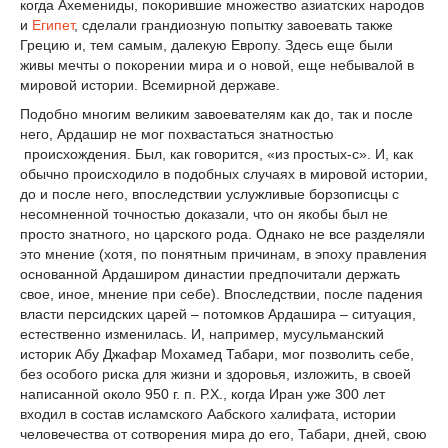
когда Ахемениды, покорившие множество азиатских народов
и
Египет
, сделали грандиозную попытку завоевать также
Грецию и, тем самым, далекую Европу. Здесь еще были
живы мечты о покорении мира и о новой, еще небывалой в
мировой истории. Всемирной державе.
Подобно многим великим завоевателям как до, так и после
него, Ардашир не мог похвастаться знатностью
происхождения. Был, как говорится, «из простых-с». И, как
обычно происходило в подобных случаях в мировой истории,
до и после него, впоследствии услужливые борзописцы с
несомненной точностью доказали, что он якобы был не
просто знатного, но царского рода. Однако не все разделяли
это мнение (хотя, по понятным причинам, в эпоху правления
основанной Ардаширом династии предпочитали держать
свое, иное, мнение при себе). Впоследствии, после падения
власти персидских царей – потомков Ардашира – ситуация,
естественно изменилась. И, например, мусульманский
историк Абу Джафар Мохамед Табари, мог позволить себе,
без особого риска для жизни и здоровья, изложить, в своей
написанной около 950 г. п. Р.Х., когда Иран уже 300 лет
входил в состав исламского Аабского халифата, истории
человечества от сотворения мира до его, Табари, дней, свою