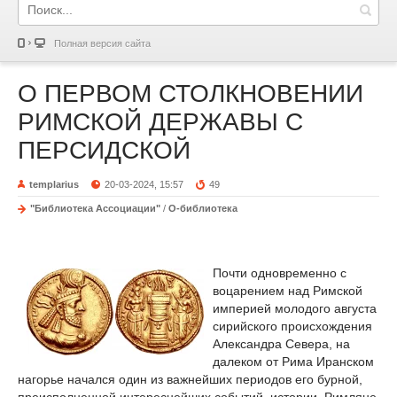
Полная версия сайта
О ПЕРВОМ СТОЛКНОВЕНИИ
РИМСКОЙ ДЕРЖАВЫ С
ПЕРСИДСКОЙ
templarius
20-03-2024, 15:57
49
"Библиотека Ассоциации"
/
О-библиотека
Почти одновременно с
воцарением над Римской
империей молодого августа
сирийского происхождения
Александра Севера, на
далеком от Рима Иранском
нагорье начался один из важнейших периодов его бурной,
преисполненной интереснейших событий, истории. Римляне