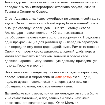
Александр не преминул напомнить воинственному персу и о
победах римских императоров Октавиана Августа, Ульпия
Траяна и Септимия Севера.
Ответ Ардашира «кейсару румийцев» не заставил себя долго
ждать. Он направил в сирийский город Антиохию-на-Оронте,
бывшую столицу Селевкидов, ныне же – ставку Севера
Александра – своих послов – 400 статных знатных
ратоборцев-«пехлеванов» в золотом вооружении. Представ в
один прекрасный (не для римлян) день перед императором,
они передали ему ответ царя царей: пусть Рим откажется от
Сирии и от прочих своих азиатских владений, дабы персы
могли восстановить в прежнем величии и блеске свое
древнее царство – могущественную державу, приводившую
некогда Грецию в трепет.
Вняв этому высокомерному посланию «владыки варваров»,
просвещенный и миролюбивый
император
взял… да и,
недолго думая, повелел схватить персидских послов и
обращаться с ними, как с военнопленными.
Дальнейшие контрмеры, принятые молодым августом (хотя
и не самостоятельно, а под влиянием своей неусыпно
опекавшей его властной матери Юлии Маммеи,