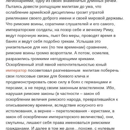
легионариями, одну из своих знаменитых длинных речей.
Пытаясь довести ропщущим милитам до ума, что
ослабление армейской дисциплины грозит утратой
римлянами своего доброго имени и своей мировой державы.
Что римские воины, соратники слушателей и его самого,
императорские солдаты, на позор себе и вечному Риму,
ведут порочную жизнь, пьют без меры, проводят время в
банях и ведут себя подобно грекам. Услышав это
унизительное для них (по тем временам) сравнение,
римские воины громко возроптали. А потом, осмелев,
разразились громкими негодующими криками.
Оскорбленный этой явной непочтительностью юный
император
посоветовал разгневанным милитам поберечь
свои голосовые связки для боевого клича и
продемонстрировать свою силу в боях с германцами и
персами, а не перед своим законным властелином. Ибо,
нарушая римские законы (в частности – закон об
оскорблении величия римского народа, превратившийся к
описываемому времени, вследствие искусного его
истолкования, а вернее – перетолкования - юристами, в
закон об оскорблении императорского величества), они,
смутьяны, лишают себя права именоваться римскими
гражданами. И далее в том же духе…похоже, с нулевым