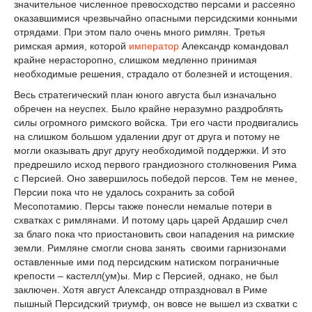
значительное численное превосходство персами и рассеяно
оказавшимися чрезвычайно опасными персидскими конными
отрядами. При этом пало очень много римлян. Третья
римская армия, которой
император
Александр командовал
крайне нерасторопно, слишком медленно принимая
необходимые решения, страдало от болезней и истощения.
Весь стратегический план юного августа был изначально
обречен на неуспех. Было крайне неразумно раздроблять
силы огромного римского войска. Три его части продвигались
на слишком большом удалении друг от друга и потому не
могли оказывать друг другу необходимой поддержки. И это
предрешило исход первого грандиозного столкновения Рима
с Персией. Оно завершилось победой персов. Тем не менее,
Персии пока что не удалось сохранить за собой
Месопотамию. Персы также понесли немалые потери в
схватках с римлянами. И потому царь царей Ардашир счел
за благо пока что приостановить свои нападения на римские
земли. Римляне смогли снова занять своими гарнизонами
оставленные ими под персидским натиском пограничные
крепости – кастелл(ум)ы. Мир с Персией, однако, не был
заключен. Хотя август Александр отпраздновал в Риме
пышный Персидский триумф, он вовсе не вышел из схватки с