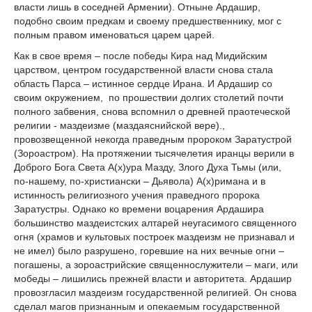
власти лишь в соседней Армении). Отныне Ардашир,
подобно своим предкам и своему предшественнику, мог с
полным правом именоваться царем царей.
Как в свое время – после победы Кира над Мидийским
царством, центром государственной власти снова стала
область Парса – истинное сердце Ирана. И Ардашир со
своим окружением, по прошествии долгих столетий почти
полного забвения, снова вспомнил о древней праотеческой
религии - маздеизме (маздаяснийской вере).,
провозвещенной некогда праведным пророком Заратустрой
(Зороастром). На протяжении тысячелетия иранцы верили в
Доброго Бога Света А(х)ура Мазду, Злого Духа Тьмы (или,
по-нашему, по-христиански – Дьявола) А(х)римана и в
истинность религиозного учения праведного пророка
Заратустры. Однако ко времени воцарения Ардашира
большинство маздеистских алтарей неугасимого священного
огня (храмов и культовых построек маздеизм не признавал и
не имел) было разрушено, горевшие на них вечные огни –
погашены, а зороастрийские священнослужители – маги, или
мобеды – лишились прежней власти и авторитета. Ардашир
провозгласил маздеизм государственной религией. Он снова
сделал магов признанным и опекаемым государственной