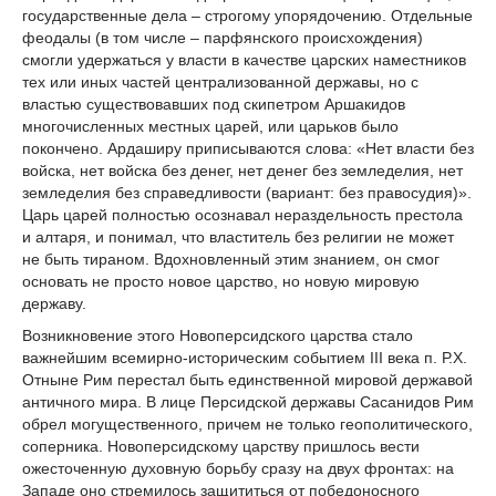
государственные дела – строгому упорядочению. Отдельные
феодалы (в том числе – парфянского происхождения)
смогли удержаться у власти в качестве царских наместников
тех или иных частей централизованной державы, но с
властью существовавших под скипетром Аршакидов
многочисленных местных царей, или царьков было
покончено. Ардаширу приписываются слова: «Нет власти без
войска, нет войска без денег, нет денег без земледелия, нет
земледелия без справедливости (вариант: без правосудия)».
Царь царей полностью осознавал нераздельность престола
и алтаря, и понимал, что властитель без религии не может
не быть тираном. Вдохновленный этим знанием, он смог
основать не просто новое царство, но новую мировую
державу.
Возникновение этого Новоперсидского царства стало
важнейшим всемирно-историческим событием III века п. Р.Х.
Отныне Рим перестал быть единственной мировой державой
античного мира. В лице Персидской державы Сасанидов Рим
обрел могущественного, причем не только геополитического,
соперника. Новоперсидскому царству пришлось вести
ожесточенную духовную борьбу сразу на двух фронтах: на
Западе оно стремилось защититься от победоносного