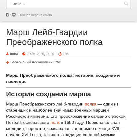
Полная версия сайта
Марш Лейб-Гвардии
Преображенского полка
imha
10-04-2025, 14:20
198
База знаний Ассоциации
/
"М"
Марш Преображенского полка: история, создание и
наследие
История создания марша
Марш Преображенского лейб-гвардии
полка
— один из
старейших и наиболее значимых военных маршей
Российской империи. Его происхождение связано с эпохой
Петра I, основавшего
полк
в 1683 году. Первоначальная
мелодия, вероятно, создавалась анонимно в конце XVII —
начале XVIII века, как часть традиции военной музыки