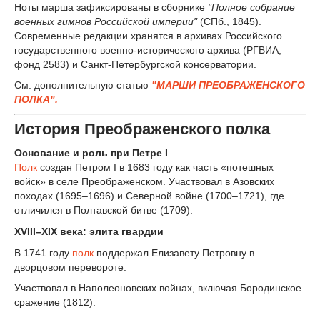
Ноты марша зафиксированы в сборнике
"Полное собрание
военных гимнов Российской империи"
(СПб., 1845).
Современные редакции хранятся в архивах Российского
государственного военно-исторического архива (РГВИА,
фонд 2583) и Санкт-Петербургской консерватории.
См. дополнительную статью
"МАРШИ ПРЕОБРАЖЕНСКОГО
ПОЛКА".
История Преображенского полка
Основание и роль при Петре I
Полк
создан Петром I в 1683 году как часть «потешных
войск» в селе Преображенском. Участвовал в Азовских
походах (1695–1696) и Северной войне (1700–1721), где
отличился в Полтавской битве (1709).
XVIII–XIX века: элита гвардии
В 1741 году
полк
поддержал Елизавету Петровну в
дворцовом перевороте.
Участвовал в Наполеоновских войнах, включая Бородинское
сражение (1812).