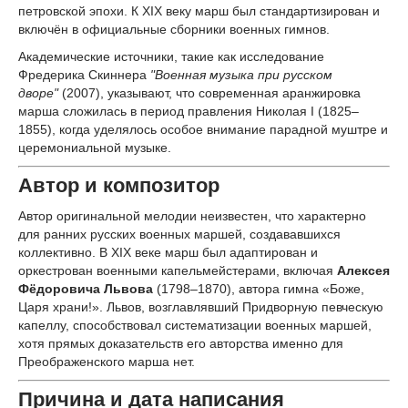
петровской эпохи. К XIX веку марш был стандартизирован и
включён в официальные сборники военных гимнов.
Академические источники, такие как исследование
Фредерика Скиннера
"Военная музыка при русском
дворе"
(2007), указывают, что современная аранжировка
марша сложилась в период правления Николая I (1825–
1855), когда уделялось особое внимание парадной муштре и
церемониальной музыке.
Автор и композитор
Автор оригинальной мелодии неизвестен, что характерно
для ранних русских военных маршей, создававшихся
коллективно. В XIX веке марш был адаптирован и
оркестрован военными капельмейстерами, включая
Алексея
Фёдоровича Львова
(1798–1870), автора гимна «Боже,
Царя храни!». Львов, возглавлявший Придворную певческую
капеллу, способствовал систематизации военных маршей,
хотя прямых доказательств его авторства именно для
Преображенского марша нет.
Причина и дата написания