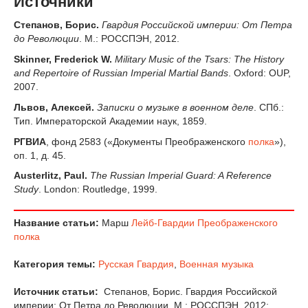
Источники
Степанов, Борис.
Гвардия Российской империи: От Петра
до Революции
. М.: РОССПЭН, 2012.
Skinner, Frederick W.
Military Music of the Tsars: The History
and Repertoire of Russian Imperial Martial Bands
. Oxford: OUP,
2007.
Львов, Алексей.
Записки о музыке в военном деле
. СПб.:
Тип. Императорской Академии наук, 1859.
РГВИА
, фонд 2583 («Документы Преображенского
полка
»),
оп. 1, д. 45.
Austerlitz, Paul.
The Russian Imperial Guard: A Reference
Study
. London: Routledge, 1999.
Название статьи:
Марш
Лейб-Гвардии Преображенского
полка
Категория темы:
Русская Гвардия
,
Военная музыка
Источник статьи:
Степанов, Борис. Гвардия Российской
империи: От Петра до Революции. М.: РОССПЭН, 2012;