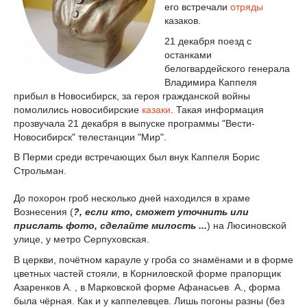
его встречали
отряды
казаков.
21 декабря поезд с
останками
белогвардейского генерала
Владимира Каппеля
прибыл в Новосибирск, за героя гражданской войны
помолились новосибирские
казаки
. Такая информация
прозвучала 21 декабря в выпуске программы "Вести-
Новосибирск" телестанции "Мир".
В Перми среди встречающих был внук Каппеля Борис
Строльман.
До похорон гроб несколько дней находился в храме
Вознесения (
?, если кто, сможет уточнить или
прислать фото, сделайте милость ...
) на Люсиновской
улице, у метро Серпуховская.
В церкви, почётном карауле у гроба со знамёнами и в форме
цветных частей стояли, в Корниловской форме прапорщик
Азаренков А. , в Марковской форме Афанасьев А., форма
была чёрная. Как и у каппелевцев. Лишь погоны разны (без