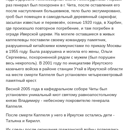
раз генерал был похоронен в г. Чита, после оставления его
после наступления большевиков, тело было эксгумировано,
гроб был помещен в самодельный деревянный саркофаг,
засыпан известью и перевезён, осенью 1920 года, в Харбин,
где произошло повторное погребение, и там погребен в
ограде Иверской церкви. На могиле оставшиеся в живых
каппелевцы поставили своему командиру памятник,
разрушенный китайскими коммунистами по приказу Москвы
в 1955 году. Была разрушена и могила его жены, Ольги
Сергеевны, похороненной рядом с мужем (был порушен
весь некрополь). В 2001 году по инициативе Иркутского
казачьего войска в районе станции Утай в Иркутской области
на месте смерти Каппеля был установлен четырехметровый
памятный крест.
Весной 2005 года в кафедральном соборе Читы был
установлен уникальный киот святому равноапостольному
князю Владимиру - небесному покровителю генерала
Каппеля.
После смерти Каппеля у него в Иркутске остались дети -
Татьяна и Кирилл.
Их следы после окончания гражданской войны потерялись,