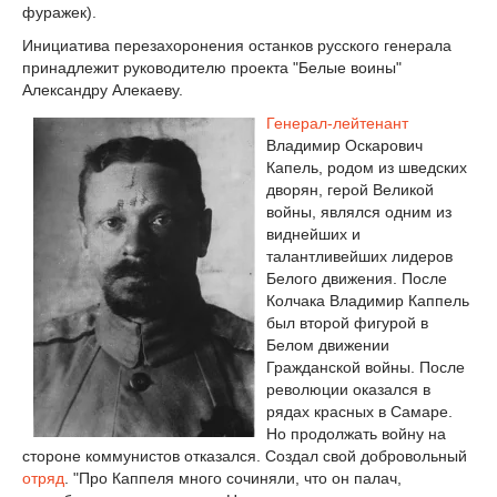
фуражек).
Инициатива перезахоронения останков русского генерала
принадлежит руководителю проекта "Белые воины"
Александру Алекаеву.
Генерал-лейтенант
Владимир Оскарович
Капель, родом из шведских
дворян, герой Великой
войны, являлся одним из
виднейших и
талантливейших лидеров
Белого движения. После
Колчака Владимир Каппель
был второй фигурой в
Белом движении
Гражданской войны. После
революции оказался в
рядах красных в Самаре.
Но продолжать войну на
стороне коммунистов отказался. Создал свой добровольный
отряд
. "Про Каппеля много сочиняли, что он палач,