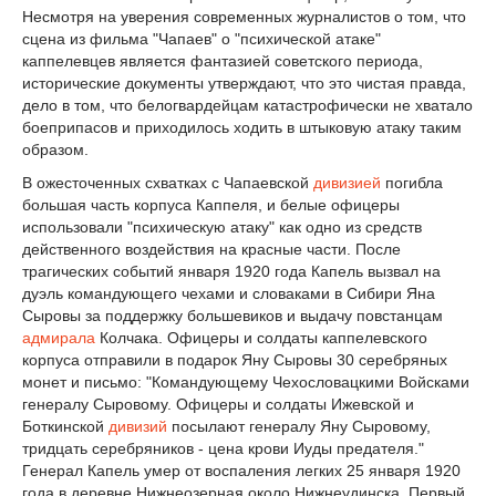
Несмотря на уверения современных журналистов о том, что
сцена из фильма "Чапаев" о "психической атаке"
каппелевцев является фантазией советского периода,
исторические документы утверждают, что это чистая правда,
дело в том, что белогвардейцам катастрофически не хватало
боеприпасов и приходилось ходить в штыковую атаку таким
образом.
В ожесточенных схватках с Чапаевской
дивизией
погибла
большая часть корпуса Каппеля, и белые офицеры
использовали "психическую атаку" как одно из средств
действенного воздействия на красные части. После
трагических событий января 1920 года Капель вызвал на
дуэль командующего чехами и словаками в Сибири Яна
Сыровы за поддержку большевиков и выдачу повстанцам
адмирала
Колчака. Офицеры и солдаты каппелевского
корпуса отправили в подарок Яну Сыровы 30 серебряных
монет и письмо: "Командующему Чехословацкими Войсками
генералу Сыровому. Офицеры и солдаты Ижевской и
Боткинской
дивизий
посылают генералу Яну Сыровому,
тридцать серебряников - цена крови Иуды предателя."
Генерал Капель умер от воспаления легких 25 января 1920
года в деревне Нижнеозерная около Нижнеудинска. Первый