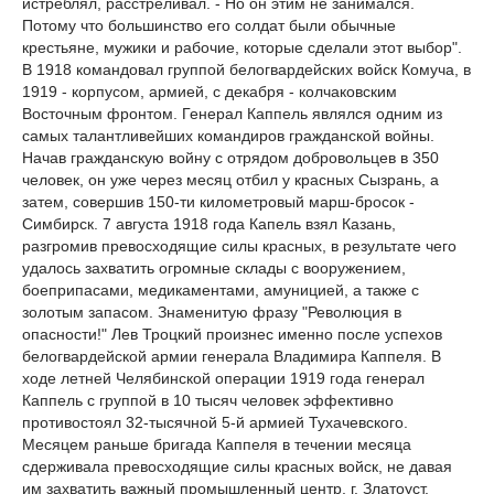
истреблял, расстреливал. - Но он этим не занимался.
Потому что большинство его солдат были обычные
крестьяне, мужики и рабочие, которые сделали этот выбор".
В 1918 командовал группой белогвардейских войск Комуча, в
1919 - корпусом, армией, с декабря - колчаковским
Восточным фронтом. Генерал Каппель являлся одним из
самых талантливейших командиров гражданской войны.
Начав гражданскую войну с отрядом добровольцев в 350
человек, он уже через месяц отбил у красных Сызрань, а
затем, совершив 150-ти километровый марш-бросок -
Симбирск. 7 августа 1918 года Капель взял Казань,
разгромив превосходящие силы красных, в результате чего
удалось захватить огромные склады с вооружением,
боеприпасами, медикаментами, амуницией, а также с
золотым запасом. Знаменитую фразу "Революция в
опасности!" Лев Троцкий произнес именно после успехов
белогвардейской армии генерала Владимира Каппеля. В
ходе летней Челябинской операции 1919 года генерал
Каппель с группой в 10 тысяч человек эффективно
противостоял 32-тысячной 5-й армией Тухачевского.
Месяцем раньше бригада Каппеля в течении месяца
сдерживала превосходящие силы красных войск, не давая
им захватить важный промышленный центр, г. Златоуст.